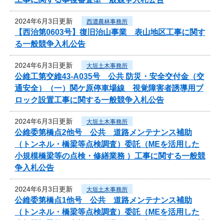
2024年6月3日更新
西濃農林事務所
【西治第0603号】復旧治山事業 表山地区工事に関す
る一般競争入札公告
2024年6月3日更新
大垣土木事務所
公維工第交維43-A035号 公共 防災・安全交付金（交
通安全）（一）関ケ原停車場線 視覚障害者誘導用ブ
ロック設置工事に関する一般競争入札公告
2024年6月3日更新
大垣土木事務所
公維委第橋点2他号 公共 道路メンテナンス補助
（トンネル・橋梁等点検調査）委託（MEを活用した
小規模橋梁等の点検・修繕業務 ）工事に関する一般競
争入札公告
2024年6月3日更新
大垣土木事務所
公維委第橋点1他号 公共 道路メンテナンス補助
（トンネル・橋梁等点検調査）委託（MEを活用した