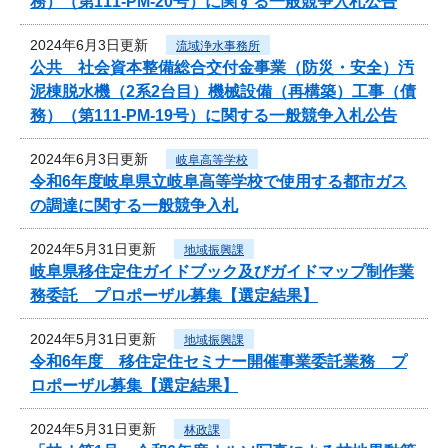
務）（第111-PM-20号）に関する一般競争入札公告
2024年6月3日更新
流域浄水事務所
公共 社会資本整備総合交付金事業（防災・安全）汚
泥棟脱水機（2系2台目）機械設備（再構築）工事（債
務）（第111-PM-19号）に関する一般競争入札公告
2024年6月3日更新
岐阜高等学校
令和6年度岐阜県立岐阜高等学校で使用する都市ガス
の調達に関する一般競争入札
2024年5月31日更新
地域振興課
岐阜県移住定住ガイドブック及びガイドマップ制作業
務委託 プロポーザル募集【選定結果】
2024年5月31日更新
地域振興課
令和6年度 移住定住セミナー開催事業委託業務 プ
ロポーザル募集【選定結果】
2024年5月31日更新
林政課