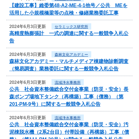
【建設工事】維委第48-A2-ME-4-1他号／公共 MEを
活用した小規模橋梁等の点検・修繕業務委託工事
2024年6月3日更新
セラミックス研究所
高精度熱膨張計 一式の調達に関する一般競争入札公
告
2024年6月3日更新
森林文化アカデミー
森林文化アカデミー・マルチメディア棟建物診断調査
（簡易調査）業務委託に関する一般競争入札公告
2024年6月3日更新
流域浄水事務所
公共 社会資本整備総合交付金事業（防災・安全）長
森ポンプ場地下タンク（再構築）工事（債務）（第
201-PM-9号）に関する一般競争入札公告
2024年6月3日更新
流域浄水事務所
公共 社会資本整備総合交付金事業（防災・安全）汚
泥棟脱水機（2系2台目）付帯設備（再構築）工事（債