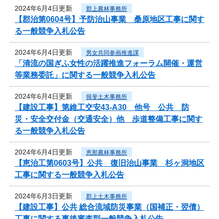
2024年6月4日更新
郡上農林事務所
【郡治第0604号】予防治山事業 桑原地区工事に関す
る一般競争入札公告
2024年6月4日更新
男女共同参画推進課
「清流の国ぎふ女性の活躍推進フォーラム開催・運営
等業務委託」に関する一般競争入札公告
2024年6月4日更新
揖斐土木事務所
【建設工事】第維工交安43-A30 他号 公共 防
災・安全交付金（交通安全）他 歩道整備工事に関す
る一般競争入札公告
2024年6月4日更新
恵那農林事務所
【恵治工第0603号】公共 復旧治山事業 杉ヶ洞地区
工事に関する一般競争入札公告
2024年6月3日更新
郡上土木事務所
【建設工事】公共 総合流域防災事業（国補正・翌債）
工事に関する事後審査型一般競争入札公告