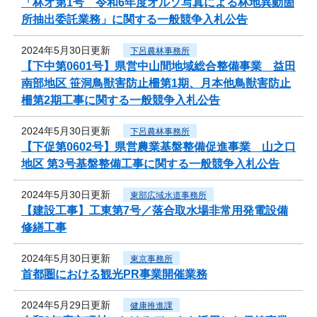
「林オ第1号 令和6年度オルソ写真による林地異動箇
所抽出委託業務」に関する一般競争入札公告
2024年5月30日更新
下呂農林事務所
【下中第0601号】県営中山間地域総合整備事業 益田
南部地区 笹洞鳥獣害防止柵第1期、月本他鳥獣害防止
柵第2期工事に関する一般競争入札公告
2024年5月30日更新
下呂農林事務所
【下促第0602号】県営農業基盤整備促進事業 山之口
地区 第3号基盤整備工事に関する一般競争入札公告
2024年5月30日更新
東部広域水道事務所
【建設工事】工東第7号／落合取水場非常用発電設備
修繕工事
2024年5月30日更新
東京事務所
首都圏における観光PR事業開催業務
2024年5月29日更新
健康推進課