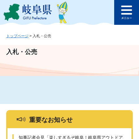
ペ
メ
このページの本文へ
ー
ニ
メ
ジ
ュ
ニ
の
ー
ュ
先
を
ー
頭
飛
トップページ
>
入札・公売
で
ば
す
し
入札・公売
。
て
本
文
へ
重要なお知らせ
知事記者会見「楽しすぎるぞ岐阜！岐阜県アウトドア