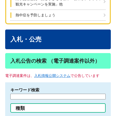
観光キャンペーンを実施」他
熱中症を予防しましょう
本
文
入札・公売
入札公告の検索 （電子調達案件以外）
電子調達案件は、
入札情報公開システム
で公告しています
キーワード検索
検
索
す
種類
る