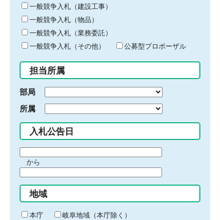
キ
一般競争入札（建設工事）
ー
一般競争入札（物品）
ワ
一般競争入札（業務委託）
ー
ド
一般競争入札（その他）
公募型プロポーザル
を
入
担当所属
力
部局
所属
入札公告日
期
から
間
期
の
間
始
地域
の
ま
終
り
わ
本庁
岐阜地域（本庁除く）