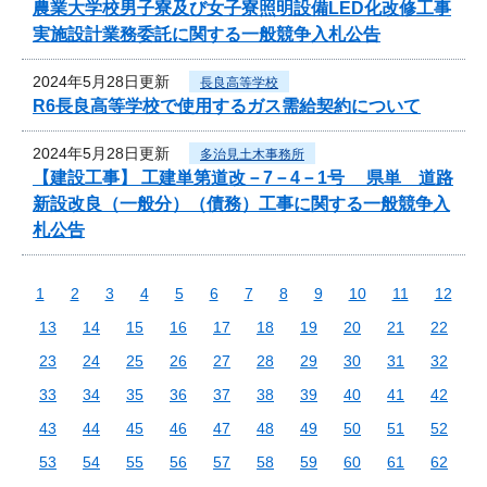
農業大学校男子寮及び女子寮照明設備LED化改修工事
実施設計業務委託に関する一般競争入札公告
2024年5月28日更新
長良高等学校
R6長良高等学校で使用するガス需給契約について
2024年5月28日更新
多治見土木事務所
【建設工事】 工建単第道改－7－4－1号 県単 道路
新設改良（一般分）（債務）工事に関する一般競争入
札公告
1
2
3
4
5
6
7
8
9
10
11
12
13
14
15
16
17
18
19
20
21
22
23
24
25
26
27
28
29
30
31
32
33
34
35
36
37
38
39
40
41
42
43
44
45
46
47
48
49
50
51
52
53
54
55
56
57
58
59
60
61
62