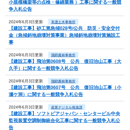
小規模橋梁等の点検・修繕業務 ）工事に関する一般競
争入札公告
2024年6月3日更新
美濃土木事務所
【建設工事】砂工第急傾028号/公共 防災・安全交付
金（急傾斜地崩壊対策事業）急傾斜地崩壊対策施設工
事
2024年6月3日更新
飛騨農林事務所
【建設工事】飛治第0608号 公共 復旧治山工事（大
久手）に関する一般競争入札公告
2024年6月3日更新
飛騨農林事務所
【建設工事】飛治第0607号 公共 復旧治山工事（小
瀬ケ洞）に関する一般競争入札公告
2024年6月3日更新
産業デジタル推進課
【建設工事】ソフトピアジャパン・センタービル中央
監視装置空調制御統合化工事に関する一般競争入札公
告