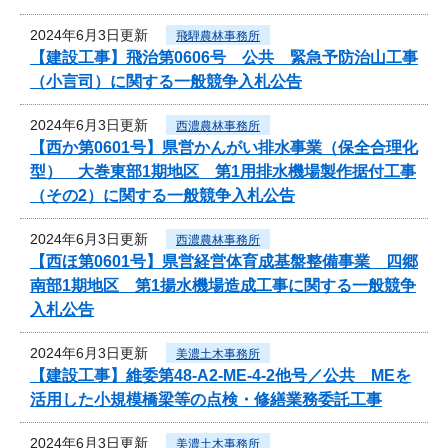
2024年6月3日更新
飛騨農林事務所
【建設工事】飛治第0606号 公共 緊急予防治山工事
（小言司）に関する一般競争入札公告
2024年6月3日更新
西濃農林事務所
【西か第0601号】県営かんがい排水事業（保全合理化
型） 大巻東部1期地区 第1用排水機場製作据付工事
（その2）に関する一般競争入札公告
2024年6月3日更新
西濃農林事務所
【西ほ第0601号】県営経営体育成基盤整備事業 四郷
南部1期地区 第1揚水機場造成工事に関する一般競争
入札公告
2024年6月3日更新
美濃土木事務所
【建設工事】維委第48-A2-ME-4-2他号／公共 MEを
活用した小規模橋梁等の点検・修繕業務委託工事
2024年6月3日更新
美濃土木事務所