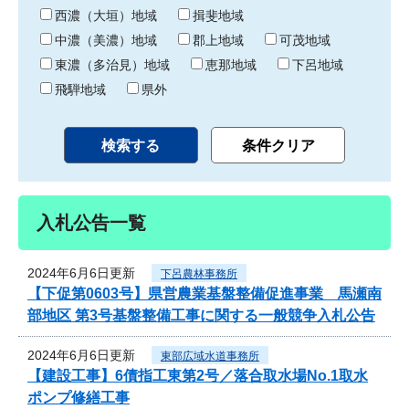
り
西濃（大垣）地域
揖斐地域
中濃（美濃）地域
郡上地域
可茂地域
東濃（多治見）地域
恵那地域
下呂地域
飛騨地域
県外
入札公告一覧
2024年6月6日更新
下呂農林事務所
【下促第0603号】県営農業基盤整備促進事業 馬瀬南
部地区 第3号基盤整備工事に関する一般競争入札公告
2024年6月6日更新
東部広域水道事務所
【建設工事】6債指工東第2号／落合取水場No.1取水
ポンプ修繕工事