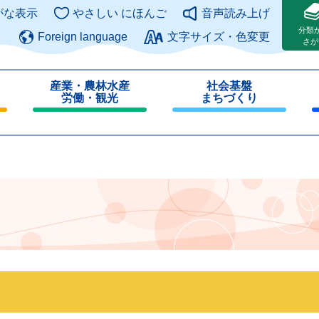
このページの本文へ
がな表示
やさしい にほんご
音声読み上げ
分類
Foreign language
文字サイズ・色変更
さが
産業・農林水産
社会基盤
労働・観光
まちづくり
閉
閉
じ
じ
る
る