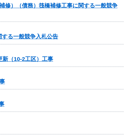
梁補修）（債務）筏橋補修工事に関する一般競争
関する一般競争入札公告
新（10-2工区）工事
事
事