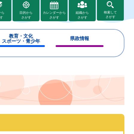
検索して
から
目的から
カレンダーから
組織から
さがす
す
さがす
さがす
さがす
教育・文化
県政情報
スポーツ・青少年
閉
閉
じ
じ
る
る