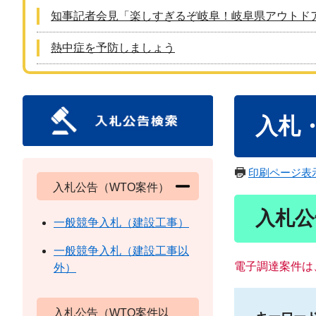
知事記者会見「楽しすぎるぞ岐阜！岐阜県アウトド
熱中症を予防しましょう
本
入札
文
印刷ページ表
入札公告（WTO案件）
入札公
一般競争入札（建設工事）
一般競争入札（建設工事以
電子調達案件は
外）
入札公告（WTO案件以