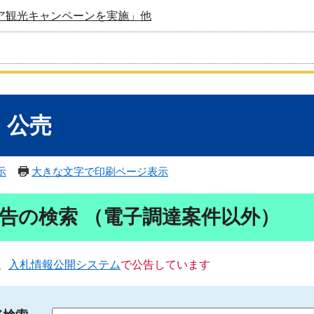
ア観光キャンペーンを実施」他
・公売
示
大きな文字で印刷ページ表示
告の検索 （電子調達案件以外）
、
入札情報公開システム
で公告しています