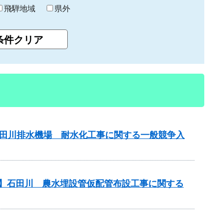
飛騨地域
県外
山田川排水機場 耐水化工事に関する一般競争入
務】石田川 農水埋設管仮配管布設工事に関する