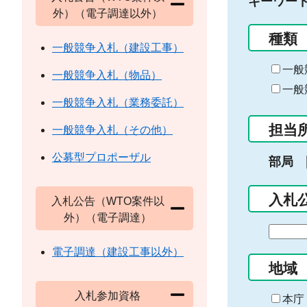
キーワー
外）（電子調達以外）
種類
一般競争入札（建設工事）
一般
一般競争入札（物品）
一般
一般競争入札（業務委託）
担当
一般競争入札（その他）
公募型プロポーザル
部局
入札
入札公告（WTO案件以
外）（電子調達）
期
間
電子調達（建設工事以外）
の
地域
始
入札参加資格
ま
本庁