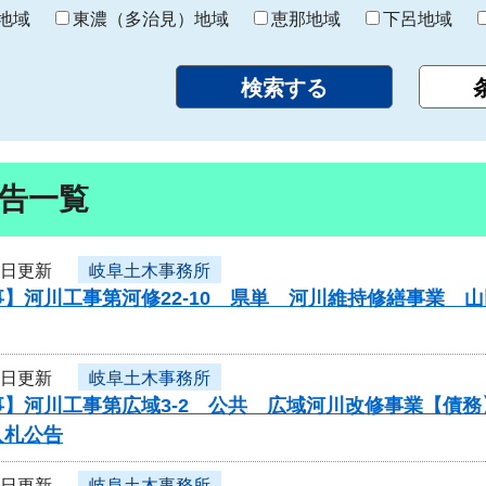
り
地域
東濃（多治見）地域
恵那地域
下呂地域
告一覧
9日更新
岐阜土木事務所
】河川工事第河修22-10 県単 河川維持修繕事業 
9日更新
岐阜土木事務所
事】河川工事第広域3-2 公共 広域河川改修事業【債
入札公告
9日更新
岐阜土木事務所