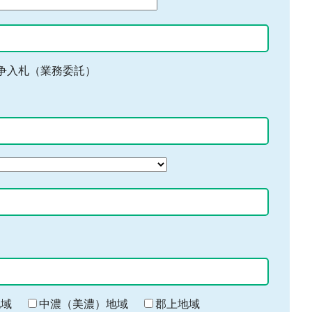
争入札（業務委託）
地域
中濃（美濃）地域
郡上地域