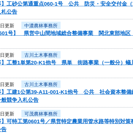
】工砂公第通重点060-1号 公共 防災・安全交付金
入札公告
3日更新
中濃農林事務所
0601号】 県営中山間地域総合整備事業 関北東部地
3日更新
古川土木事務所
】工整1単第20-K1他号 県単 街路事業（一般分）
3日更新
古川土木事務所
】工建1公第39-A11-001-K1他号 公共 社会資
一般競争入札公告
3日更新
可茂農林事務所
事】可特工第0601号／県営特定農業用管水路等特別対
公告