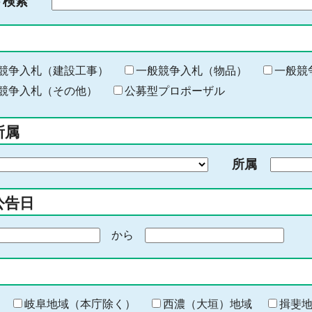
ド検索
検
索
す
る
キ
競争入札（建設工事）
一般競争入札（物品）
一般競
ー
競争入札（その他）
公募型プロポーザル
ワ
ー
所属
ド
を
所属
入
力
公告日
から
期
間
の
終
わ
岐阜地域（本庁除く）
西濃（大垣）地域
揖斐