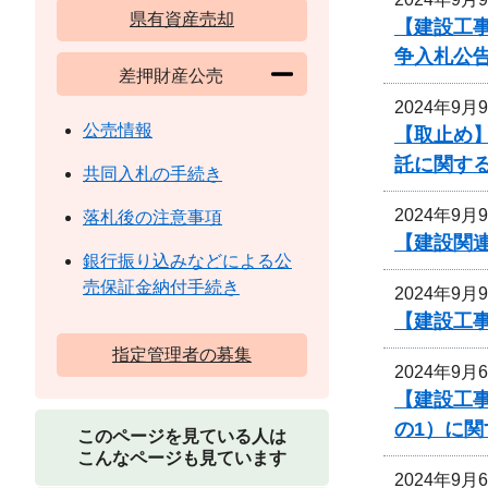
県有資産売却
【建設工
争入札公
差押財産公売
2024年9月
公売情報
【取止め】
託に関す
共同入札の手続き
2024年9月
落札後の注意事項
【建設関連
銀行振り込みなどによる公
売保証金納付手続き
2024年9月
【建設工事
指定管理者の募集
2024年9月
【建設工
の1）に
このページを見ている人は
こんなページも見ています
2024年9月