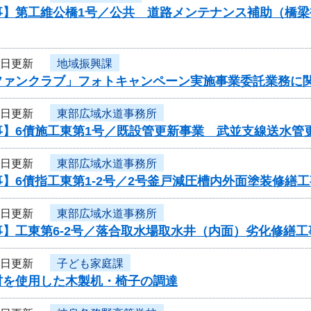
事】第工維公橋1号／公共 道路メンテナンス補助（橋
6日更新
地域振興課
ファンクラブ」フォトキャンペーン実施事業委託業務に
5日更新
東部広域水道事務所
】6債施工東第1号／既設管更新事業 武並支線送水管更
5日更新
東部広域水道事務所
】6債指工東第1-2号／2号釜戸減圧槽内外面塗装修繕工
5日更新
東部広域水道事務所
】工東第6-2号／落合取水場取水井（内面）劣化修繕工
4日更新
子ども家庭課
材を使用した木製机・椅子の調達