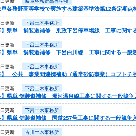
4日更新
岐阜各務野高等学校
岐阜各務野高等学校で実施する建築基準法第12条定期点
3日更新
下呂土木事務所
事】県単 舗装道補修 乗政下呂停車場線 工事に関す
3日更新
下呂土木事務所
事】県単 舗装道補修 下呂白川線 工事に関する一般
3日更新
下呂土木事務所
事】 公共 事業間連携補助（通常砂防事業）コブトチ
3日更新
下呂土木事務所
事】県単 舗装道補修 濁河温泉線工事に関する一般競争
3日更新
下呂土木事務所
】県単 舗装道補修 国道257号工事に関する一般競争
3日更新
古川土木事務所