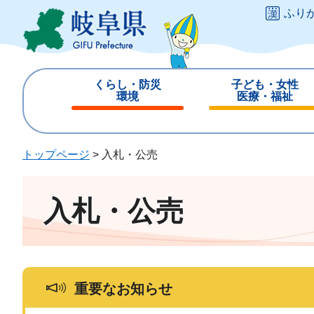
ペ
メ
ふり
ー
ニ
ジ
ュ
の
ー
先
を
くらし・防災
子ども・女性
頭
飛
環境
医療・福祉
で
ば
閉
閉
す
し
じ
じ
。
て
る
る
トップページ
>
入札・公売
本
文
へ
入札・公売
重要なお知らせ