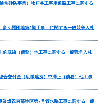
（通常砂防事業）牧戸谷工事用道路工事に関する
区 多々羅団地第2期工事 に関する一般競争入札
蟻川釣瓶線（債務）他工事に関する一般競争入札
本整備総合交付金（広域連携）中澤上（債務）他工事
策事業坂祝東部地区第7号管水路工事に関する一般