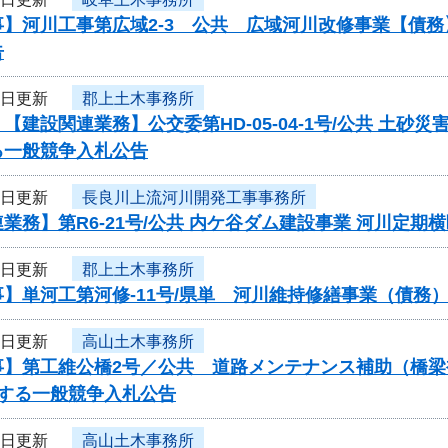
事】河川工事第広域2-3 公共 広域河川改修事業【債
告
9日更新
郡上土木事務所
【建設関連業務】公交委第HD-05-04-1号/公共 
る一般競争入札公告
9日更新
長良川上流河川開発工事事務所
業務】第R6-21号/公共 内ケ谷ダム建設事業 河川定
9日更新
郡上土木事務所
】単河工第河修-11号/県単 河川維持修繕事業（債務
6日更新
高山土木事務所
事】第工維公橋2号／公共 道路メンテナンス補助（橋
関する一般競争入札公告
6日更新
高山土木事務所