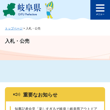
ペ
メ
このページの本文へ
ー
ニ
メ
ジ
ュ
ニ
の
ー
ュ
先
を
ー
頭
飛
トップページ
>
入札・公売
で
ば
す
し
入札・公売
。
て
本
文
へ
重要なお知らせ
知事記者会見「楽しすぎるぞ岐阜！岐阜県アウトドア