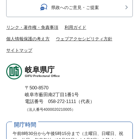
県政へのご意見・ご提案
リンク・著作権・免責事項
利用ガイド
個人情報保護の考え方
ウェブアクセシビリティ方針
サイトマップ
岐阜県庁
GIFU Prefectural Office
〒500-8570
岐阜市薮田南2丁目1番1号
電話番号 058-272-1111（代表）
（法人番号4000020210005）
開庁時間
午前8時30分から午後5時15分まで
（土曜日、日曜日、祝