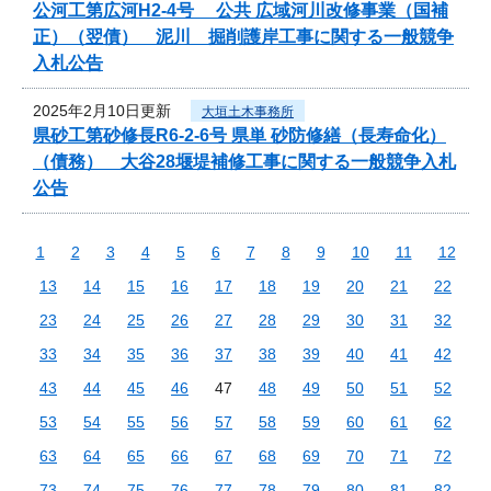
公河工第広河H2-4号 公共 広域河川改修事業（国補
正）（翌債） 泥川 掘削護岸工事に関する一般競争
入札公告
2025年2月10日更新
大垣土木事務所
県砂工第砂修長R6-2-6号 県単 砂防修繕（長寿命化）
（債務） 大谷28堰堤補修工事に関する一般競争入札
公告
1
2
3
4
5
6
7
8
9
10
11
12
13
14
15
16
17
18
19
20
21
22
23
24
25
26
27
28
29
30
31
32
33
34
35
36
37
38
39
40
41
42
43
44
45
46
47
48
49
50
51
52
53
54
55
56
57
58
59
60
61
62
63
64
65
66
67
68
69
70
71
72
73
74
75
76
77
78
79
80
81
82