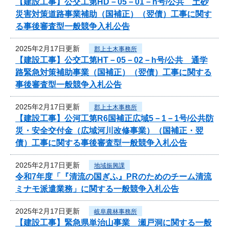
【建設工事】公交工第HD－05－01－h号/公共 土砂
災害対策道路事業補助（国補正）（翌債）工事に関す
る事後審査型一般競争入札公告
2025年2月17日更新
郡上土木事務所
【建設工事】公交工第HT－05－02－h号/公共 通学
路緊急対策補助事業（国補正）（翌債）工事に関する
事後審査型一般競争入札公告
2025年2月17日更新
郡上土木事務所
【建設工事】公河工第R6国補正広域5－1－1号/公共防
災・安全交付金（広域河川改修事業）（国補正・翌
債）工事に関する事後審査型一般競争入札公告
2025年2月17日更新
地域振興課
令和7年度「『清流の国ぎふ』PRのためのチーム清流
ミナモ派遣業務」に関する一般競争入札公告
2025年2月17日更新
岐阜農林事務所
【建設工事】緊急県単治山事業 瀬戸洞に関する一般