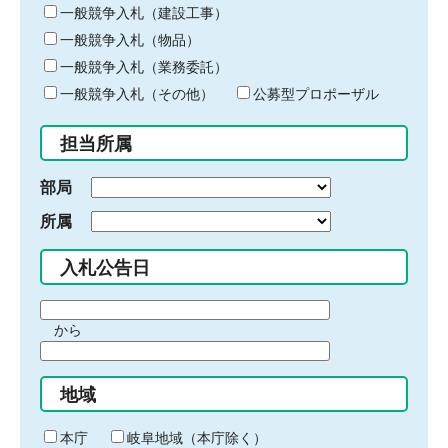
キ
一般競争入札（建設工事）
ー
一般競争入札（物品）
ワ
一般競争入札（業務委託）
ー
ド
一般競争入札（その他）
公募型プロポーザル
を
入
担当所属
力
部局
所属
入札公告日
期
から
間
期
の
間
始
地域
の
ま
終
り
わ
本庁
岐阜地域（本庁除く）