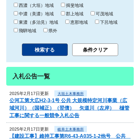
り
西濃（大垣）地域
揖斐地域
中濃（美濃）地域
郡上地域
可茂地域
東濃（多治見）地域
恵那地域
下呂地域
飛騨地域
県外
入札公告一覧
2025年2月17日更新
大垣土木事務所
公河工第大広H2-3-1号 公共 大規模特定河川事業（広
域河川）（国補正）（翌債） 矢道川（左岸） 樋管
工事に関する一般競争入札公告
2025年2月17日更新
岐阜土木事務所
【建設工事】維持工事第R6-43-A035-1-2他号 公共