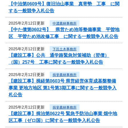
【中治第0609号】復旧治山事業 真寄勢 工事 に関
する一般競争入札公告
2025年2月12日更新
中濃農林事務所
【中た債第0602号】 県営ため池等整備事業 平曽地
区 平曽ため池改修工事 に関する一般競争入札公告
2025年2月12日更新
下呂土木事務所
【建設工事】公共 通学路緊急対策補助（翌債）
（国）257号 工事に関する一般競争入札公告
2025年2月12日更新
揖斐農林事務所
【建設工事】揖経第0603号 県営経営体育成基盤整備
事業 更地方地区 第1号第3期工事に関する一般競争入
札公告
2025年2月12日更新
揖斐農林事務所
【建設工事】揖治第0622号 緊急予防治山事業 畑中地
区工事（ゼロ国）に関する一般競争入札公告