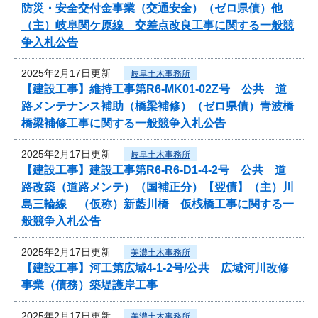
防災・安全交付金事業（交通安全）（ゼロ県債）他
（主）岐阜関ケ原線 交差点改良工事に関する一般競
争入札公告
2025年2月17日更新
岐阜土木事務所
【建設工事】維持工事第R6-MK01-02Z号 公共 道
路メンテナンス補助（橋梁補修）（ゼロ県債）青波橋
橋梁補修工事に関する一般競争入札公告
2025年2月17日更新
岐阜土木事務所
【建設工事】建設工事第R6-R6-D1-4-2号 公共 道
路改築（道路メンテ）（国補正分）【翌債】（主）川
島三輪線 （仮称）新藍川橋 仮桟橋工事に関する一
般競争入札公告
2025年2月17日更新
美濃土木事務所
【建設工事】河工第広域4-1-2号/公共 広域河川改修
事業（債務）築堤護岸工事
2025年2月17日更新
美濃土木事務所