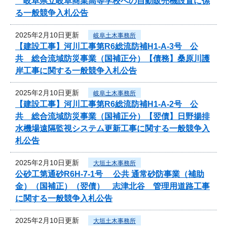
岐阜県立岐阜商業高等学校への自動販売機設置に係
る一般競争入札公告
2025年2月10日更新
岐阜土木事務所
【建設工事】河川工事第R6総流防補H1-A-3号 公
共 総合流域防災事業（国補正分）【債務】桑原川護
岸工事に関する一般競争入札公告
2025年2月10日更新
岐阜土木事務所
【建設工事】河川工事第R6総流防補H1-A-2号 公
共 総合流域防災事業（国補正分）【翌債】日野揚排
水機場遠隔監視システム更新工事に関する一般競争入
札公告
2025年2月10日更新
大垣土木事務所
公砂工第通砂R6H-7-1号 公共 通常砂防事業（補助
金）（国補正）（翌債） 志津北谷 管理用道路工事
に関する一般競争入札公告
2025年2月10日更新
大垣土木事務所