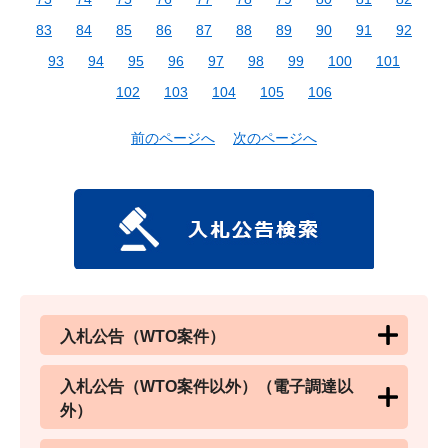
83
84
85
86
87
88
89
90
91
92
93
94
95
96
97
98
99
100
101
102
103
104
105
106
前のページへ
次のページへ
入札公告（WTO案件）
入札公告（WTO案件以外）（電子調達以
外）