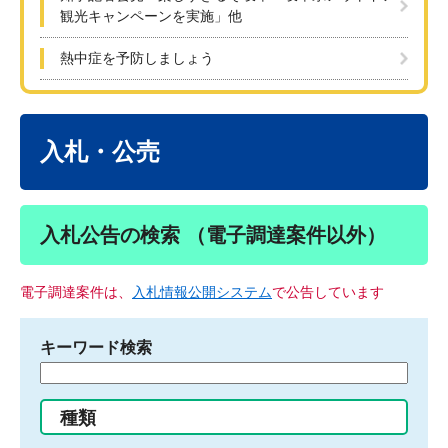
観光キャンペーンを実施」他
熱中症を予防しましょう
本
文
入札・公売
入札公告の検索 （電子調達案件以外）
電子調達案件は、
入札情報公開システム
で公告しています
キーワード検索
検
索
す
種類
る