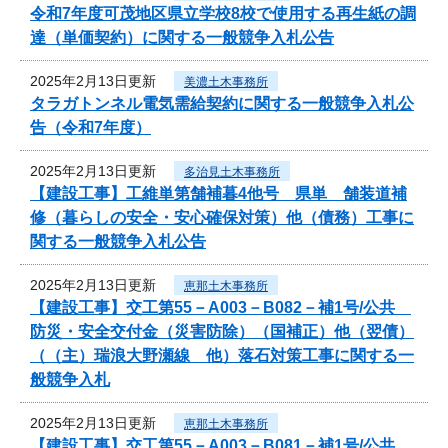
令和7年度可茂地区県立学校8校で使用する再生紙の調
達（単価契約）に関する一般競争入札公告
2025年2月13日更新
美濃土木事務所
タラガトンネル電気需給契約に関する一般競争入札公
告（令和7年度）
2025年2月13日更新
多治見土木事務所
【建設工事】工維単第舗補暮4他号 県単 舗装道補
修（暮らしの安全・安心確保対策）他（債務）工事に
関する一般競争入札公告
2025年2月13日更新
恵那土木事務所
【建設工事】交工第55－A003－B082－補1号/公共
防災・安全交付金（災害防除）（国補正）他（翌債）
（（主）瑞浪大野瀬線 他）落石対策工事に関する一
般競争入札
2025年2月13日更新
恵那土木事務所
【建設工事】交工第55－A003－B081－補1号/公共