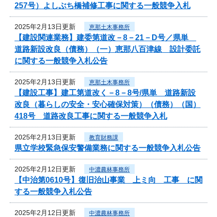
257号）よしぶち橋補修工事に関する一般競争入札
2025年2月13日更新
恵那土木事務所
【建設関連業務】建委第道改－8－21－D号／県単
道路新設改良（債務）（一）恵那八百津線 設計委託
に関する一般競争入札公告
2025年2月13日更新
恵那土木事務所
【建設工事】建工第道改く－8－8号/県単 道路新設
改良（暮らしの安全・安心確保対策）（債務）（国）
418号 道路改良工事に関する一般競争入札
2025年2月13日更新
教育財務課
県立学校緊急保安警備業務に関する一般競争入札公告
2025年2月12日更新
中濃農林事務所
【中治第0610号】復旧治山事業 上ミ向 工事 に関
する一般競争入札公告
2025年2月12日更新
中濃農林事務所