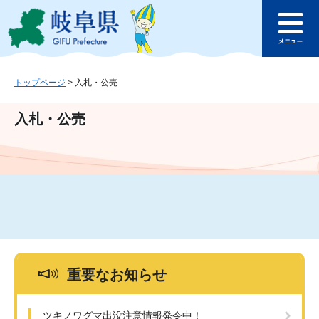
ペ
メ
このページの本文へ
ー
ニ
メ
ジ
ュ
ニ
の
ー
ュ
先
を
ー
頭
飛
トップページ
>
入札・公売
で
ば
す
し
入札・公売
。
て
本
文
へ
重要なお知らせ
ツキノワグマ出没注意情報発令中！