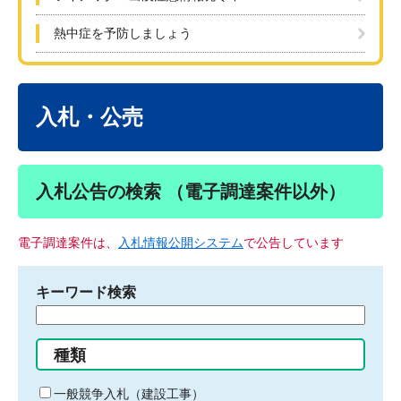
熱中症を予防しましょう
本
文
入札・公売
入札公告の検索 （電子調達案件以外）
電子調達案件は、
入札情報公開システム
で公告しています
キーワード検索
検
索
す
種類
る
キ
一般競争入札（建設工事）