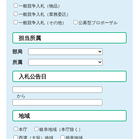
ー
一般競争入札（物品）
ワ
一般競争入札（業務委託）
ー
ド
一般競争入札（その他）
公募型プロポーザル
を
入
担当所属
力
部局
所属
入札公告日
期
から
間
期
の
間
始
地域
の
ま
終
り
わ
本庁
岐阜地域（本庁除く）
り
西濃（大垣）地域
揖斐地域