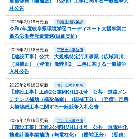
道補修費（国補正）（翌債）工事に関する一般競争入
札公告
2025年2月19日更新
環境生活政策課
令和7年度岐阜県環境学習コーディネート支援事業に
係る労働者派遣業務(単価契約)
2025年2月18日更新
下呂土木事務所
【建設工事】公共 大規模特定河川事業（広域河川）
（国補正）（翌債）飛騨川2 工事に関する一般競争
入札公告
2025年2月18日更新
古川土木事務所
【建設工事】工維2公第MKH11-1号 公共 道路メン
テナンス補助（橋梁修繕）（国補正分）（翌債）足宗
大橋修繕工事に関する一般競争入札公告
2025年2月18日更新
古川土木事務所
【建設工事】工維2公第HMH11-1号 公共 無電柱化
推進計画事業補助（無電柱化）（国補正分）（翌債）