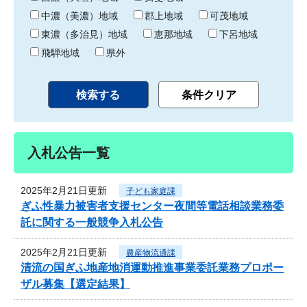
中濃（美濃）地域
郡上地域
可茂地域
東濃（多治見）地域
恵那地域
下呂地域
飛騨地域
県外
入札公告一覧
2025年2月21日更新
子ども家庭課
ぎふ性暴力被害者支援センター夜間等電話相談業務委
託に関する一般競争入札公告
2025年2月21日更新
農産物流通課
清流の国ぎふ地産地消運動推進事業委託業務プロポー
ザル募集【選定結果】