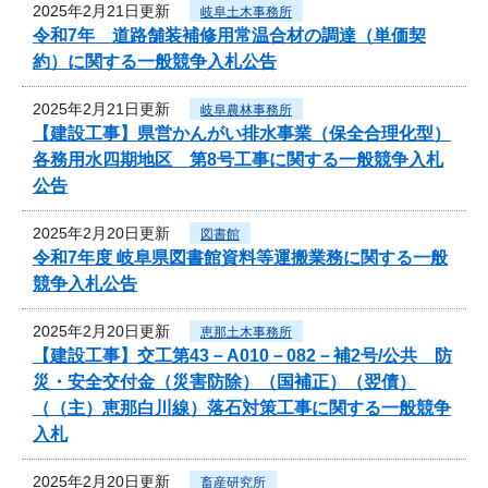
2025年2月21日更新
岐阜土木事務所
令和7年 道路舗装補修用常温合材の調達（単価契
約）に関する一般競争入札公告
2025年2月21日更新
岐阜農林事務所
【建設工事】県営かんがい排水事業（保全合理化型）
各務用水四期地区 第8号工事に関する一般競争入札
公告
2025年2月20日更新
図書館
令和7年度 岐阜県図書館資料等運搬業務に関する一般
競争入札公告
2025年2月20日更新
恵那土木事務所
【建設工事】交工第43－A010－082－補2号/公共 防
災・安全交付金（災害防除）（国補正）（翌債）
（（主）恵那白川線）落石対策工事に関する一般競争
入札
2025年2月20日更新
畜産研究所