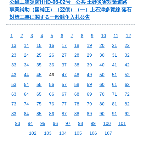
公維工第災防HHD-06-02号 公共 土砂災害対策道路
事業補助（国補正）（翌債）（一）上石津多賀線 落石
対策工事に関する一般競争入札公告
1
2
3
4
5
6
7
8
9
10
11
12
13
14
15
16
17
18
19
20
21
22
23
24
25
26
27
28
29
30
31
32
33
34
35
36
37
38
39
40
41
42
43
44
45
46
47
48
49
50
51
52
53
54
55
56
57
58
59
60
61
62
63
64
65
66
67
68
69
70
71
72
73
74
75
76
77
78
79
80
81
82
83
84
85
86
87
88
89
90
91
92
93
94
95
96
97
98
99
100
101
102
103
104
105
106
107