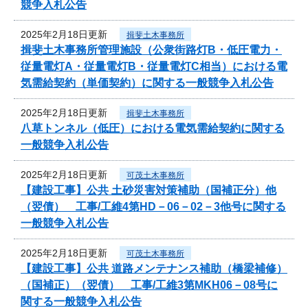
競争入札公告
2025年2月18日更新
揖斐土木事務所
揖斐土木事務所管理施設（公衆街路灯B・低圧電力・
従量電灯A・従量電灯B・従量電灯C相当）における電
気需給契約（単価契約）に関する一般競争入札公告
2025年2月18日更新
揖斐土木事務所
八草トンネル（低圧）における電気需給契約に関する
一般競争入札公告
2025年2月18日更新
可茂土木事務所
【建設工事】公共 土砂災害対策補助（国補正分）他
（翌債） 工事/工維4第HD－06－02－3他号に関する
一般競争入札公告
2025年2月18日更新
可茂土木事務所
【建設工事】公共 道路メンテナンス補助（橋梁補修）
（国補正）（翌債） 工事/工維3第MKH06－08号に
関する一般競争入札公告