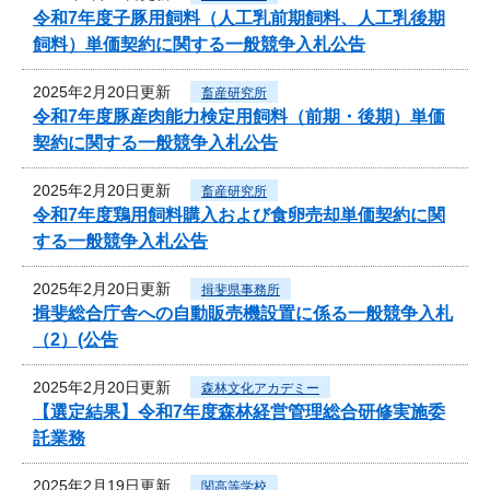
令和7年度子豚用飼料（人工乳前期飼料、人工乳後期
飼料）単価契約に関する一般競争入札公告
2025年2月20日更新
畜産研究所
令和7年度豚産肉能力検定用飼料（前期・後期）単価
契約に関する一般競争入札公告
2025年2月20日更新
畜産研究所
令和7年度鶏用飼料購入および食卵売却単価契約に関
する一般競争入札公告
2025年2月20日更新
揖斐県事務所
揖斐総合庁舎への自動販売機設置に係る一般競争入札
（2）(公告
2025年2月20日更新
森林文化アカデミー
【選定結果】令和7年度森林経営管理総合研修実施委
託業務
2025年2月19日更新
関高等学校