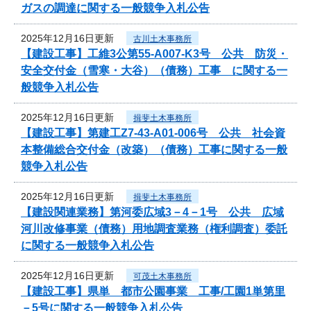
ガスの調達に関する一般競争入札公告
2025年12月16日更新
古川土木事務所
【建設工事】工維3公第55-A007-K3号 公共 防災・
安全交付金（雪寒・大谷）（債務）工事 に関する一
般競争入札公告
2025年12月16日更新
揖斐土木事務所
【建設工事】第建工Z7-43-A01-006号 公共 社会資
本整備総合交付金（改築）（債務）工事に関する一般
競争入札公告
2025年12月16日更新
揖斐土木事務所
【建設関連業務】第河委広域3－4－1号 公共 広域
河川改修事業（債務）用地調査業務（権利調査）委託
に関する一般競争入札公告
2025年12月16日更新
可茂土木事務所
【建設工事】県単 都市公園事業 工事/工園1単第里
－5号に関する一般競争入札公告