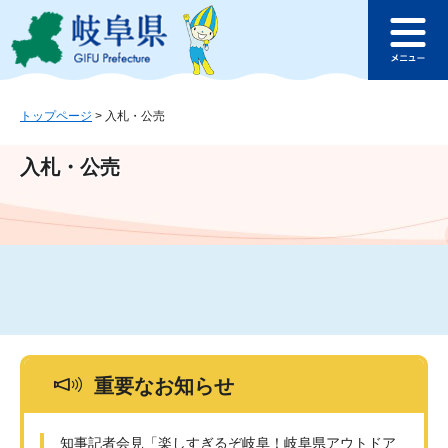
ペ
メ
このページの本文へ
ー
ニ
メ
ジ
ュ
ニ
の
ー
ュ
先
を
ー
頭
飛
トップページ
>
入札・公売
で
ば
す
し
入札・公売
。
て
本
文
へ
重要なお知らせ
知事記者会見「楽しすぎるぞ岐阜！岐阜県アウトドア