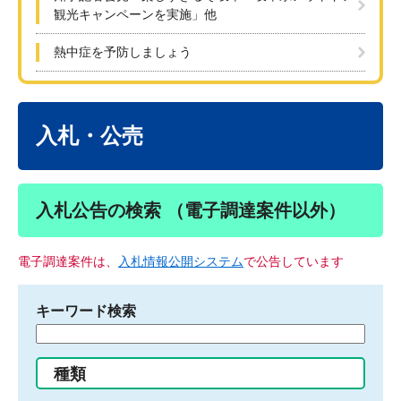
観光キャンペーンを実施」他
熱中症を予防しましょう
本
文
入札・公売
入札公告の検索 （電子調達案件以外）
電子調達案件は、
入札情報公開システム
で公告しています
キーワード検索
検
索
す
種類
る