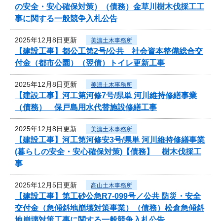
の安全・安心確保対策）（債務）金草川樹木伐採工工
事に関する一般競争入札公告
2025年12月8日更新
美濃土木事務所
【建設工事】都公工第2号/公共 社会資本整備総合交
付金（都市公園）（翌債）トイレ更新工事
2025年12月8日更新
美濃土木事務所
【建設工事】河工第河修7号/県単 河川維持修繕事業
（債務） 保戸島用水代替施設修繕工事
2025年12月8日更新
美濃土木事務所
【建設工事】河工第河修安3号/県単 河川維持修繕事業
(暮らしの安全・安心確保対策)【債務】 樹木伐採工
事
2025年12月5日更新
高山土木事務所
【建設工事】第工砂公急R7-099号／公共 防災・安全
交付金（急傾斜地崩壊対策事業）（債務）松倉急傾斜
地崩壊対策工事に関する一般競争入札公告