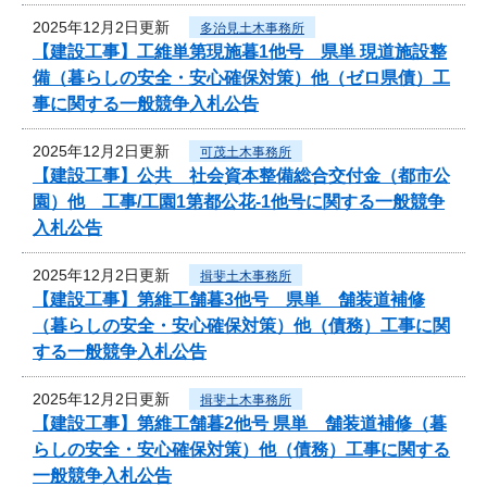
2025年12月2日更新
多治見土木事務所
【建設工事】工維単第現施暮1他号 県単 現道施設整
備（暮らしの安全・安心確保対策）他（ゼロ県債）工
事に関する一般競争入札公告
2025年12月2日更新
可茂土木事務所
【建設工事】公共 社会資本整備総合交付金（都市公
園）他 工事/工園1第都公花-1他号に関する一般競争
入札公告
2025年12月2日更新
揖斐土木事務所
【建設工事】第維工舗暮3他号 県単 舗装道補修
（暮らしの安全・安心確保対策）他（債務）工事に関
する一般競争入札公告
2025年12月2日更新
揖斐土木事務所
【建設工事】第維工舗暮2他号 県単 舗装道補修（暮
らしの安全・安心確保対策）他（債務）工事に関する
一般競争入札公告