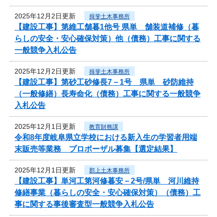
2025年12月2日更新
揖斐土木事務所
【建設工事】第維工舗暮1他号 県単 舗装道補修（暮
らしの安全・安心確保対策）他（債務）工事に関する
一般競争入札公告
2025年12月2日更新
揖斐土木事務所
【建設工事】第砂工砂修長7－1号 県単 砂防維持
（一般修繕）長寿命化（債務）工事に関する一般競争
入札公告
2025年12月1日更新
教育財務課
令和8年度岐阜県立学校における新入生の学習者用端
末販売等業務 プロポーザル募集【選定結果】
2025年12月1日更新
郡上土木事務所
【建設工事】単河工第河修暮安－2号/県単 河川維持
修繕事業（暮らしの安全・安心確保対策）（債務）工
事に関する事後審査型一般競争入札公告