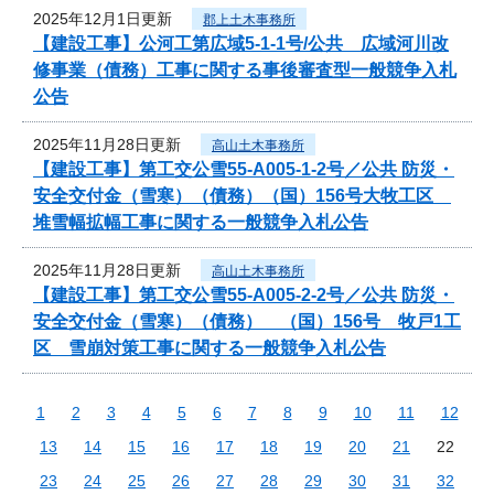
2025年12月1日更新
郡上土木事務所
【建設工事】公河工第広域5-1-1号/公共 広域河川改
修事業（債務）工事に関する事後審査型一般競争入札
公告
2025年11月28日更新
高山土木事務所
【建設工事】第工交公雪55-A005-1-2号／公共 防災・
安全交付金（雪寒）（債務）（国）156号大牧工区
堆雪幅拡幅工事に関する一般競争入札公告
2025年11月28日更新
高山土木事務所
【建設工事】第工交公雪55-A005-2-2号／公共 防災・
安全交付金（雪寒）（債務） （国）156号 牧戸1工
区 雪崩対策工事に関する一般競争入札公告
1
2
3
4
5
6
7
8
9
10
11
12
13
14
15
16
17
18
19
20
21
22
23
24
25
26
27
28
29
30
31
32