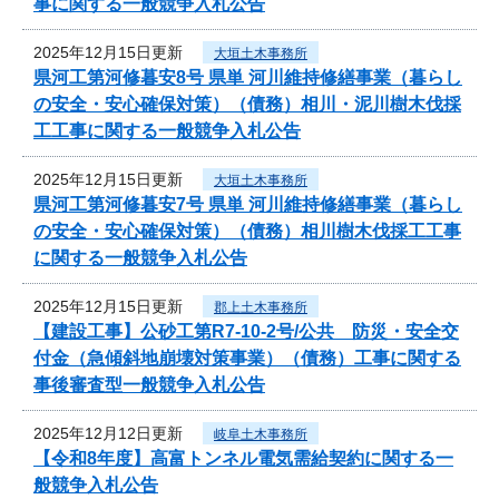
事に関する一般競争入札公告
2025年12月15日更新
大垣土木事務所
県河工第河修暮安8号 県単 河川維持修繕事業（暮らし
の安全・安心確保対策）（債務）相川・泥川樹木伐採
工工事に関する一般競争入札公告
2025年12月15日更新
大垣土木事務所
県河工第河修暮安7号 県単 河川維持修繕事業（暮らし
の安全・安心確保対策）（債務）相川樹木伐採工工事
に関する一般競争入札公告
2025年12月15日更新
郡上土木事務所
【建設工事】公砂工第R7-10-2号/公共 防災・安全交
付金（急傾斜地崩壊対策事業）（債務）工事に関する
事後審査型一般競争入札公告
2025年12月12日更新
岐阜土木事務所
【令和8年度】高富トンネル電気需給契約に関する一
般競争入札公告