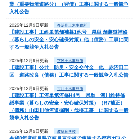
業（重要物流道路分）（翌債）工事に関する一般競争
入札公告
2025年12月9日更新
多治見土木事務所
【建設工事】工維単第舗補暮1他号 県単 舗装道補修
（暮らしの安全・安心確保対策）他（債務）工事に関
する一般競争入札公告
2025年12月9日更新
下呂土木事務所
【建設工事】公共 防災・安全交付金 他 赤沼田工
区 道路改良（債務）工事に関する一般競争入札公告
2025年12月9日更新
古川土木事務所
【建設工事】工河単第河修H4号 県単 河川維持修
繕事業（暮らしの安全・安心確保対策）（R7補正）
（債務）山田川他河道掘削・伐採工事 に関する一般
競争入札公告
2025年12月9日更新
岐阜盲学校
令和8年度岐阜県立岐阜盲学校で使用する都市ガスの