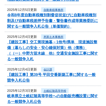
2025年12月5日更新
自動車税事務所
令和8年度自動車税種別割督促状並びに自動車税種別
割及び自動車税差押予告書・警告書作成等業務委託に
関する一般競争入札公告（単価契約）
2025年12月4日更新
恵那土木事務所
【建設工事】交工第現施暮－1他号/県単 現道施設整
備（暮らしの安全・安心確保対策）他（債務）
（（一）中野方苗木線 他）交通安全施設工事に関す
る一般競争入札
2025年12月4日更新
会計課
【建設工事】第39号 平田交番新築工事に関する一般
競争入札公告
2025年12月3日更新
土岐紅陵高等学校
岐阜県立土岐紅陵高等学校への自動販売機設置に関す
る一般競争入札公告