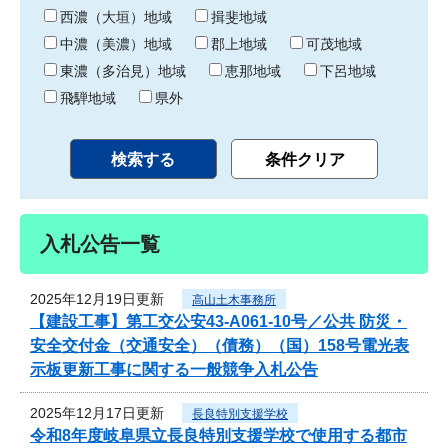
り
西濃（大垣）地域
揖斐地域
中濃（美濃）地域
郡上地域
可茂地域
東濃（多治見）地域
恵那地域
下呂地域
飛騨地域
県外
入札公告一覧
2025年12月19日更新
高山土木事務所
【建設工事】第工交公安43-A061-10号／公共 防災・
安全交付金（交通安全）（債務）（国）158号電光表
示板更新工事に関する一般競争入札公告
2025年12月17日更新
長良特別支援学校
令和8年度岐阜県立長良特別支援学校で使用する都市