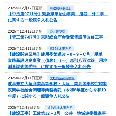
2025年12月12日更新
中濃農林事務所
【中治第0711号】緊急県単治山事業 鬼谷 外工事
に関する一般競争入札公告
2025年12月12日更新
公共建築課
【管工第7-87号】恵那総合庁舎受変電設備改修工事
2025年12月11日更新
恵那土木事務所
【建設関連業務】建用委第道改－8－9－C号／県単
道路新設改良事業（債務）（一）恵那八百津線 用地
測量調査等委託 に関する一般競争入札公告
2025年12月11日更新
大垣商業高等学校
岐阜県立大垣商業高等学校・大垣工業高等学校定時制
夜間学校給食調理等業務委託（令和8年度から令和10
年度）に関する一般競争入札公告
2025年12月9日更新
多治見土木事務所
【建設工事】工建第J2－3号 公共 地域連携推進事