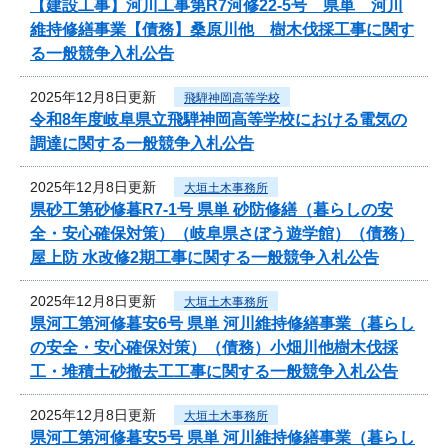
【建設工事】河川工事第R7河修22-5号 県単 河川
維持修繕事業【債務】桑原川他 樹木伐採工事に関す
る一般競争入札公告
2025年12月8日更新
飛騨神岡高等学校
令和8年度岐阜県立飛騨神岡高等学校における電気の
調達に関する一般競争入札公告
2025年12月8日更新
大垣土木事務所
県砂工第砂修暮R7-1号 県単 砂防修繕（暮らしの安
全・安心確保対策）（岐阜県さぼう遊学館）（債務）
屋上防 水改修2期工事に関する一般競争入札公告
2025年12月8日更新
大垣土木事務所
県河工第河修暮安6号 県単 河川維持修繕事業（暮らし
の安全・安心確保対策）（債務）小畑川他樹木伐採
工・堆積土砂撤去工工事に関する一般競争入札公告
2025年12月8日更新
大垣土木事務所
県河工第河修暮安5号 県単 河川維持修繕事業（暮らし