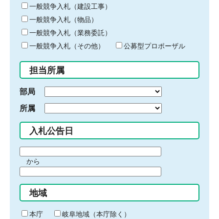
キ
一般競争入札（建設工事）
ー
一般競争入札（物品）
ワ
一般競争入札（業務委託）
ー
ド
一般競争入札（その他）
公募型プロポーザル
を
入
担当所属
力
部局
所属
入札公告日
期
から
間
期
の
間
始
地域
の
ま
終
り
わ
本庁
岐阜地域（本庁除く）