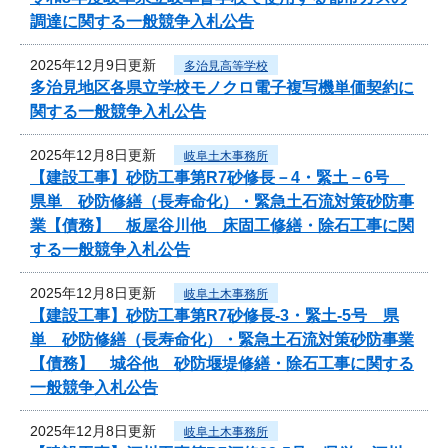
調達に関する一般競争入札公告
2025年12月9日更新
多治見高等学校
多治見地区各県立学校モノクロ電子複写機単価契約に
関する一般競争入札公告
2025年12月8日更新
岐阜土木事務所
【建設工事】砂防工事第R7砂修長－4・緊土－6号
県単 砂防修繕（長寿命化）・緊急土石流対策砂防事
業【債務】 板屋谷川他 床固工修繕・除石工事に関
する一般競争入札公告
2025年12月8日更新
岐阜土木事務所
【建設工事】砂防工事第R7砂修長-3・緊土-5号 県
単 砂防修繕（長寿命化）・緊急土石流対策砂防事業
【債務】 城谷他 砂防堰堤修繕・除石工事に関する
一般競争入札公告
2025年12月8日更新
岐阜土木事務所