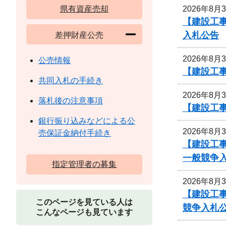
2026年8月
県有資産売却
【建設工
入札公告
差押財産公売
2026年8月
公売情報
【建設工事
共同入札の手続き
2026年8月
落札後の注意事項
【建設工事
銀行振り込みなどによる公
2026年8月
売保証金納付手続き
【建設工
一般競争
指定管理者の募集
2026年8月
【建設工
このページを見ている人は
競争入札
こんなページも見ています