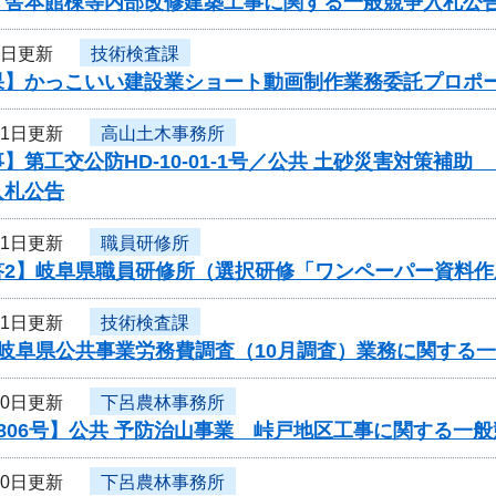
庁舎本館棟等内部改修建築工事に関する一般競争入札公
3日更新
技術検査課
果】かっこいい建設業ショート動画制作業務委託プロポ
31日更新
高山土木事務所
】第工交公防HD-10-01-1号／公共 土砂災害対策補助
入札公告
31日更新
職員研修所
答2】岐阜県職員研修所（選択研修「ワンペーパー資料
31日更新
技術検査課
度岐阜県公共事業労務費調査（10月調査）業務に関する
30日更新
下呂農林事務所
806号】公共 予防治山事業 峠戸地区工事に関する一
30日更新
下呂農林事務所