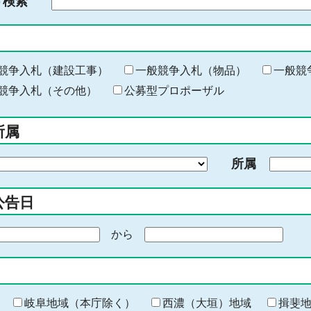
ド検索
検
索
す
る
キ
競争入札（建設工事）
一般競争入札（物品）
一般競
ー
競争入札（その他）
公募型プロポーザル
ワ
ー
所属
ド
を
所属
入
力
公告日
から
期
間
の
終
わ
岐阜地域（本庁除く）
西濃（大垣）地域
揖斐