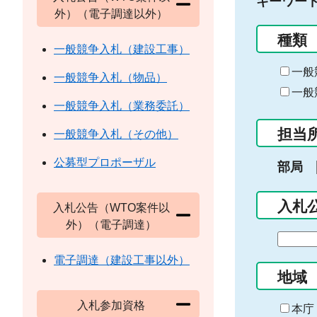
キーワー
外）（電子調達以外）
種類
一般競争入札（建設工事）
一般
一般競争入札（物品）
一般
一般競争入札（業務委託）
担当
一般競争入札（その他）
公募型プロポーザル
部局
入札
入札公告（WTO案件以
外）（電子調達）
期
間
電子調達（建設工事以外）
の
地域
始
入札参加資格
ま
本庁