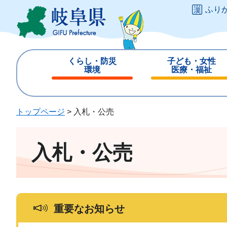
ペ
メ
ふり
ー
ニ
ジ
ュ
の
ー
先
を
くらし・防災
子ども・女性
頭
飛
環境
医療・福祉
で
ば
閉
閉
す
し
じ
じ
。
て
る
る
トップページ
>
入札・公売
本
文
へ
入札・公売
重要なお知らせ