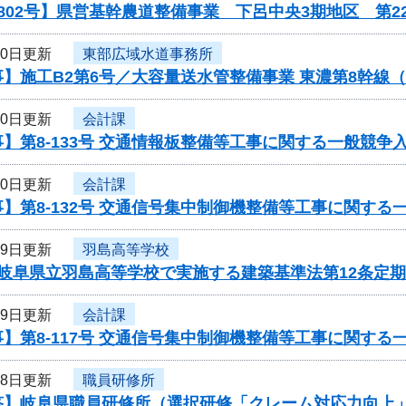
802号】県営基幹農道整備事業 下呂中央3期地区 第
30日更新
東部広域水道事務所
】施工B2第6号／大容量送水管整備事業 東濃第8幹線
30日更新
会計課
】第8-133号 交通情報板整備等工事に関する一般競争
30日更新
会計課
】第8-132号 交通信号集中制御機整備等工事に関する
29日更新
羽島高等学校
度岐阜県立羽島高等学校で実施する建築基準法第12条定
29日更新
会計課
】第8-117号 交通信号集中制御機整備等工事に関する
28日更新
職員研修所
答】岐阜県職員研修所（選択研修「クレーム対応力向上