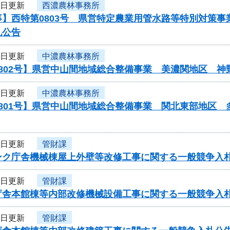
3日更新
西濃農林事務所
事】西特第0803号 県営特定農業用管水路等特別対策
札公告
3日更新
中濃農林事務所
0802号】県営中山間地域総合整備事業 美濃関地区 
3日更新
中濃農林事務所
0801号】県営中山間地域総合整備事業 関北東部地区
3日更新
管財課
ンク庁舎機械棟屋上外壁等改修工事に関する一般競争入
3日更新
管財課
庁舎本館棟等内部改修機械設備工事に関する一般競争入
3日更新
管財課