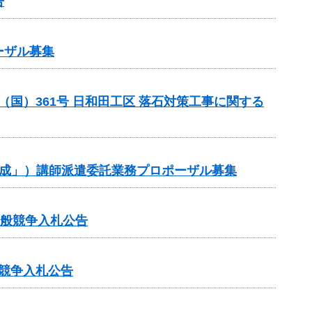
告
ーザル募集
 （国）361号 日和田工区 落石対策工事に関する
作成」）講師派遣委託業務プロポーザル募集
一般競争入札公告
般競争入札公告