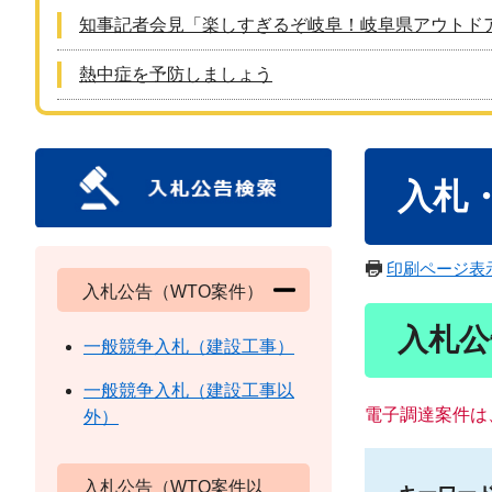
知事記者会見「楽しすぎるぞ岐阜！岐阜県アウトド
熱中症を予防しましょう
本
入札
文
印刷ページ表
入札公告（WTO案件）
入札公
一般競争入札（建設工事）
一般競争入札（建設工事以
電子調達案件は
外）
入札公告（WTO案件以