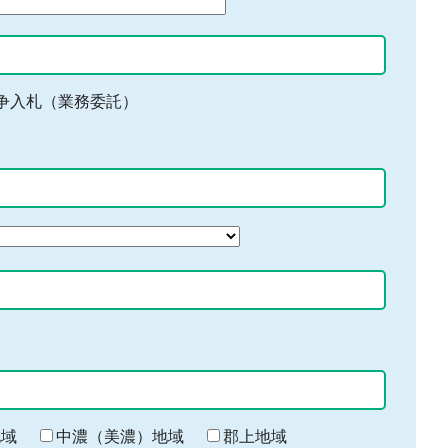
争入札（業務委託）
地域
中濃（美濃）地域
郡上地域