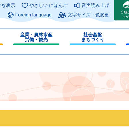
このページの本文へ
がな表示
やさしい にほんご
音声読み上げ
分類
Foreign language
文字サイズ・色変更
さが
産業・農林水産
社会基盤
労働・観光
まちづくり
閉
閉
じ
じ
る
る