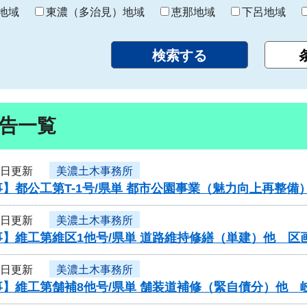
り
地域
東濃（多治見）地域
恵那地域
下呂地域
告一覧
3日更新
美濃土木事務所
】都公工第T-1号/県単 都市公園事業（魅力向上再整備
3日更新
美濃土木事務所
】維工第維区1他号/県単 道路維持修繕（単建）他 区
3日更新
美濃土木事務所
】維工第舗補8他号/県単 舗装道補修（緊自債分）他 