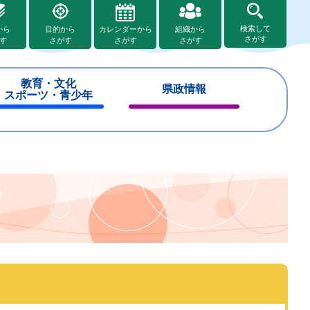
検索して
から
目的から
カレンダーから
組織から
さがす
す
さがす
さがす
さがす
教育・文化
県政情報
スポーツ・青少年
閉
閉
じ
じ
る
る