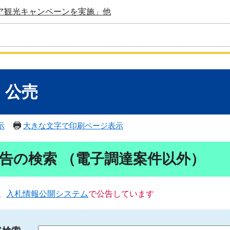
ア観光キャンペーンを実施」他
・公売
示
大きな文字で印刷ページ表示
告の検索 （電子調達案件以外）
、
入札情報公開システム
で公告しています