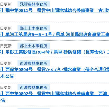
3日更新
飛騨農林事務所
事】飛中第0811号 県営中山間地域総合整備事業 古
3日更新
郡上土木事務所
】単河工第局改5ー5－1号 / 県単 河川局部改良事業
3日更新
郡上土木事務所
】単砂工第砂修長R8-4号 / 県単 砂防修繕（長寿命
3日更新
西濃農林事務所
事】西保第0804号 県営かんがい排水事業（保全合理
入札公告
3日更新
西濃農林事務所
事】西中第0802号 県営中山間地域総合整備事業 西
公告