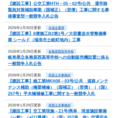
【建設工事】公交工第HTH－05－02号/公共 通学路
緊急対策補助事業（国補正）（翌債）工事に関する事
後審査型一般競争入札公告
2026年1月30日更新
水道企業課
【建設工事】8債施工B2第1号／大容量送水管整備事
業 シールド（瑞浪市土岐町地内）工事
2026年1月29日更新
各務原西高等学校
岐阜県立各務原西高等学校への自動販売機設置に係る
一般競争入札公告
2026年1月29日更新
恵那土木事務所
【建設工事】維工第MKH08－03号/公共 道路メンテ
ナンス補助（橋梁補修）（国補正）（翌債）（（国）
257号）平木橋補修工事に関する一般競争入札
2026年1月29日更新
恵那土木事務所
【建設工事】交工第現施－Z1号/県単 現道施設整備
（一般）（ゼロ県債）（（国）257号 他）交通安全