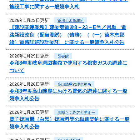
施設工事に関する一般競争入札
2026年1月29日更新
恵那土木事務所
【建設関連業務】建委第道改8－23－E号／県単 道
路新設改良（配当測試）（債務）（（一）苗木恵那
線）道路詳細設計委託 に関する一般競争入札公告
2026年1月29日更新
図書館
令和8年度岐阜県図書館で使用する都市ガスの調達に
ついて
2026年1月28日更新
高山陣屋管理事務所
令和8年度高山陣屋における電気の調達に関する一般
競争入札公告
2026年1月28日更新
国際たくみアカデミー
電子複写機（白黒）複写料等の単価契約に関する一般
競争入札公告