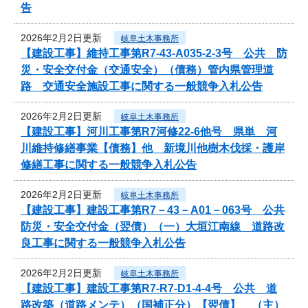
告
2026年2月2日更新
岐阜土木事務所
【建設工事】維持工事第R7-43-A035-2-3号 公共 防
災・安全交付金（交通安全）（債務）管内県管理道
路 交通安全施設工事に関する一般競争入札公告
2026年2月2日更新
岐阜土木事務所
【建設工事】河川工事第R7河修22-6他号 県単 河
川維持修繕事業【債務】他 新境川他樹木伐採・護岸
修繕工事に関する一般競争入札公告
2026年2月2日更新
岐阜土木事務所
【建設工事】建設工事第R7－43－A01－063号 公共
防災・安全交付金（翌債）（一）大垣江南線 道路改
良工事に関する一般競争入札公告
2026年2月2日更新
岐阜土木事務所
【建設工事】建設工事第R7-R7-D1-4-4号 公共 道
路改築（道路メンテ）（国補正分）【翌債】 （主）