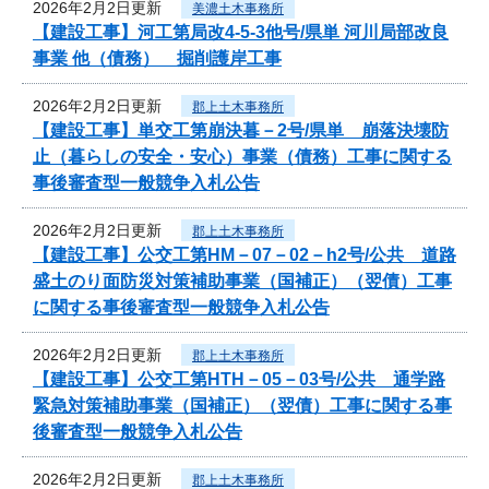
2026年2月2日更新
美濃土木事務所
【建設工事】河工第局改4-5-3他号/県単 河川局部改良
事業 他（債務） 掘削護岸工事
2026年2月2日更新
郡上土木事務所
【建設工事】単交工第崩決暮－2号/県単 崩落決壊防
止（暮らしの安全・安心）事業（債務）工事に関する
事後審査型一般競争入札公告
2026年2月2日更新
郡上土木事務所
【建設工事】公交工第HM－07－02－h2号/公共 道路
盛土のり面防災対策補助事業（国補正）（翌債）工事
に関する事後審査型一般競争入札公告
2026年2月2日更新
郡上土木事務所
【建設工事】公交工第HTH－05－03号/公共 通学路
緊急対策補助事業（国補正）（翌債）工事に関する事
後審査型一般競争入札公告
2026年2月2日更新
郡上土木事務所