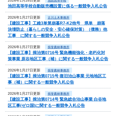
2026年1月28日更新
池田高等学校
池田高等学校自動販売機設置に係る一般競争入札公告
2026年1月27日更新
古川土木事務所
【建設工事】工維3単第崩暮R7-K2他号 県単 崩落
決壊防止（暮らしの安全・安心確保対策）（債務）他
工事 に関する一般競争入札公告
2026年1月27日更新
揖斐農林事務所
【建設工事】揖治第0716号 緊急機能強化・老朽化対
策事業 原谷地区工事（補）に関する一般競争入札公告
2026年1月27日更新
揖斐農林事務所
【建設工事】揖治第0715号 復旧治山事業 元地地区工
事（補）に関する一般競争入札公告
2026年1月27日更新
揖斐農林事務所
【建設工事】揖治第0714号 緊急総合治山事業 白谷地
区工事(ゼロ国)に関する一般競争入札公告