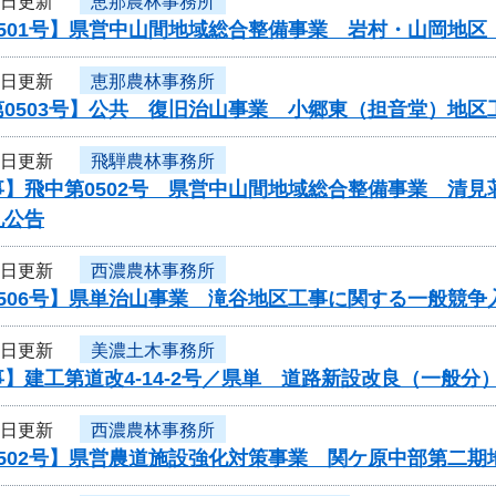
4日更新
恵那農林事務所
0501号】県営中山間地域総合整備事業 岩村・山岡地
4日更新
恵那農林事務所
第0503号】公共 復旧治山事業 小郷東（担音堂）地
3日更新
飛騨農林事務所
事】飛中第0502号 県営中山間地域総合整備事業 清
札公告
3日更新
西濃農林事務所
506号】県単治山事業 滝谷地区工事に関する一般競争
3日更新
美濃土木事務所
】建工第道改4-14-2号／県単 道路新設改良（一般
3日更新
西濃農林事務所
0502号】県営農道施設強化対策事業 関ケ原中部第二