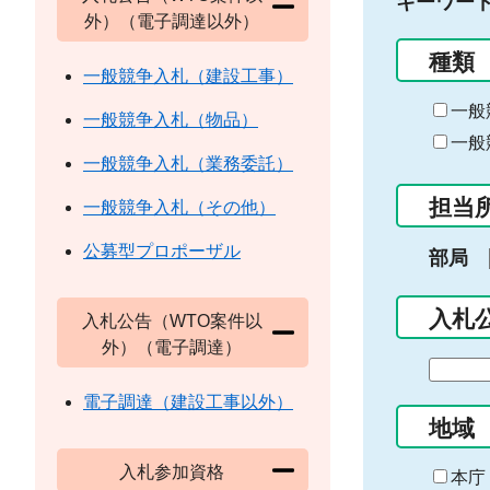
キーワー
外）（電子調達以外）
種類
一般競争入札（建設工事）
一般
一般競争入札（物品）
一般
一般競争入札（業務委託）
担当
一般競争入札（その他）
公募型プロポーザル
部局
入札
入札公告（WTO案件以
外）（電子調達）
期
間
電子調達（建設工事以外）
の
地域
始
入札参加資格
ま
本庁