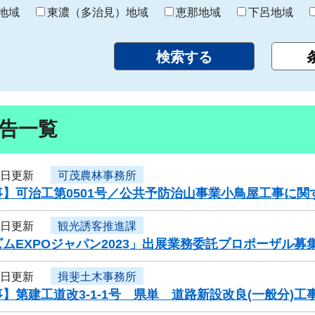
り
地域
東濃（多治見）地域
恵那地域
下呂地域
告一覧
4日更新
可茂農林事務所
事】可治工第0501号／公共予防治山事業小鳥屋工事に関
4日更新
観光誘客推進課
ムEXPOジャパン2023」出展業務委託プロポーザル募
4日更新
揖斐土木事務所
】第建工道改3-1-1号 県単 道路新設改良(一般分)