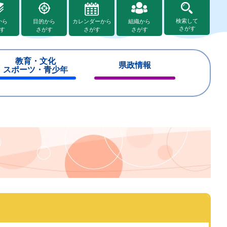
検索して
から
目的から
カレンダーから
組織から
さがす
す
さがす
さがす
さがす
教育・文化
県政情報
スポーツ・青少年
閉
閉
じ
じ
る
る