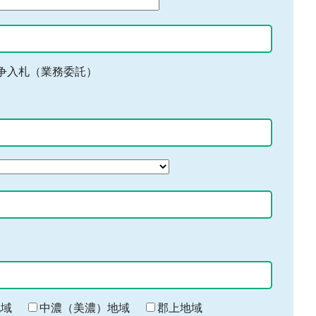
争入札（業務委託）
地域
中濃（美濃）地域
郡上地域