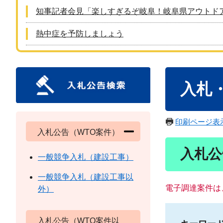
知事記者会見「楽しすぎるぞ岐阜！岐阜県アウトド
熱中症を予防しましょう
本
入札
文
印刷ページ表
入札公告（WTO案件）
入札公
一般競争入札（建設工事）
一般競争入札（建設工事以
電子調達案件は
外）
入札公告（WTO案件以