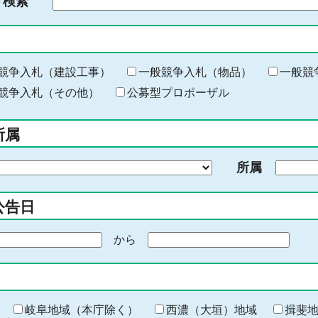
ド検索
検
索
す
る
キ
競争入札（建設工事）
一般競争入札（物品）
一般競
ー
競争入札（その他）
公募型プロポーザル
ワ
ー
所属
ド
を
所属
入
力
公告日
から
期
間
の
終
わ
岐阜地域（本庁除く）
西濃（大垣）地域
揖斐