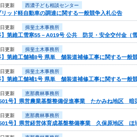
4日更新
西濃子ども相談センター
ブリッド軽自動車の調達に関する一般競争入札公告
4日更新
揖斐土木事務所
】第維工雪寒55－A019号 公共 防災・安全交付金
4日更新
揖斐土木事務所
事】第維工舗補8号 県単 舗装道補修工事に関する一般
4日更新
揖斐土木事務所
事】第維工舗補1号 県単 舗装道補修工事に関する一般
4日更新
恵那農林事務所
0501号】県営農業基盤整備促進事業 たかみね地区 暗
4日更新
恵那農林事務所
0501号】県営経営体育成基盤整備事業 久保原地区 ほ