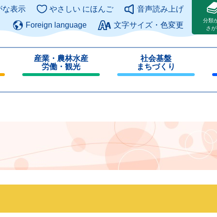
このページの本文へ
がな表示
やさしい にほんご
音声読み上げ
分類
Foreign language
文字サイズ・色変更
さが
産業・農林水産
社会基盤
労働・観光
まちづくり
閉
閉
じ
じ
る
る