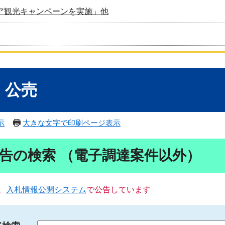
ア観光キャンペーンを実施」他
・公売
示
大きな文字で印刷ページ表示
告の検索 （電子調達案件以外）
、
入札情報公開システム
で公告しています