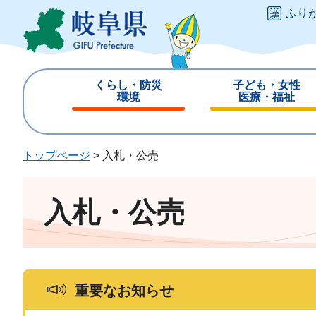
ペ
メ
ふり
ー
ニ
ジ
ュ
の
ー
先
を
くらし・防災
子ども・女性
頭
飛
環境
医療・福祉
で
ば
閉
閉
す
し
じ
じ
。
て
る
る
トップページ
>
入札・公売
本
文
へ
入札・公売
重要なお知らせ