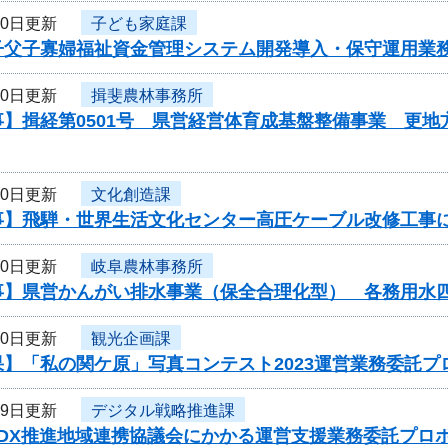
30日更新
子ども家庭課
子父子寡婦福祉資金管理システム開発導入・保守運用業
30日更新
揖斐農林事務所
】揖経第0501号 県営経営体育成基盤整備事業 更地
30日更新
文化創造課
事】飛騨・世界生活文化センター高圧ケーブル改修工事
30日更新
岐阜農林事務所
事】県営かんがい排水事業（保全合理化型） 各務用水
30日更新
観光企画課
】「私の関ケ原」写真コンテスト2023運営業務委託プ
29日更新
デジタル戦略推進課
度DX推進地域連携協議会にかかる運営支援業務委託プロ