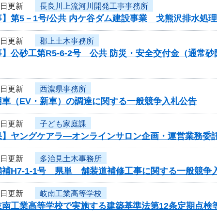
3日更新
長良川上流河川開発工事事務所
】第5－1号/公共 内ケ谷ダム建設事業 戈熊沢排水処
3日更新
郡上土木事務所
】公砂工第R5-6-2号 公共 防災・安全交付金（通
3日更新
西濃県事務所
用車（EV・新車）の調達に関する一般競争入札公告
3日更新
子ども家庭課
果】ヤングケアラ―オンラインサロン企画・運営業務委
3日更新
多治見土木事務所
補H7-1-1号 県単 舗装道補修工事に関する一般競争
3日更新
岐南工業高等学校
岐南工業高等学校で実施する建築基準法第12条定期点検