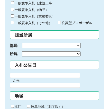
キ
一般競争入札（建設工事）
ー
一般競争入札（物品）
ワ
一般競争入札（業務委託）
ー
ド
一般競争入札（その他）
公募型プロポーザル
を
入
担当所属
力
部局
所属
入札公告日
期
から
間
期
の
間
始
地域
の
ま
終
り
わ
本庁
岐阜地域（本庁除く）