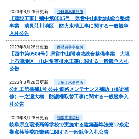
2023年8月28日更新
飛騨農林事務所
【建設工事】飛中第0505号 県営中山間地域総合整備
事業 清見荘川地区 防火水槽工事に関する一般競争
入札公告
2023年8月28日更新
西濃農林事務所
【西中第0504号】県営中山間地域総合整備事業 大垣
上石津地区 山村集落排水工事に関する一般競争入札
公告
2023年8月28日更新
大垣土木事務所
公維工第橋補1号 公共 道路メンテナンス補助（橋梁補
修）一之瀬大橋 防護柵取替工事に関する一般競争入
札公告
2023年8月28日更新
瑞浪高等学校
岐阜県立瑞浪高等学校で実施する建築基準法第12条定
期点検等委託業務に関する一般競争入札公告