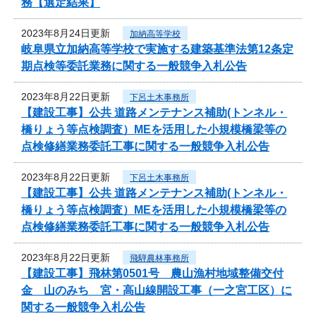
務【選定結果】
2023年8月24日更新
加納高等学校
岐阜県立加納高等学校で実施する建築基準法第12条定
期点検等委託業務に関する一般競争入札公告
2023年8月22日更新
下呂土木事務所
【建設工事】公共 道路メンテナンス補助(トンネル・
橋りょう等点検調査）MEを活用した小規模橋梁等の
点検修繕業務委託工事に関する一般競争入札公告
2023年8月22日更新
下呂土木事務所
【建設工事】公共 道路メンテナンス補助(トンネル・
橋りょう等点検調査）MEを活用した小規模橋梁等の
点検修繕業務委託工事に関する一般競争入札公告
2023年8月22日更新
飛騨農林事務所
【建設工事】飛林第0501号 農山漁村地域整備交付
金 山のみち 宮・高山線開設工事（一之宮工区）に
関する一般競争入札公告