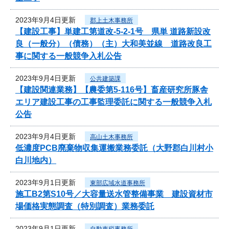
2023年9月4日更新
郡上土木事務所
【建設工事】単建工第道改-5-2-1号 県単 道路新設改
良（一般分）（債務）（主）大和美並線 道路改良工
事に関する一般競争入札公告
2023年9月4日更新
公共建築課
【建設関連業務】【農委第5-116号】畜産研究所豚舎
エリア建設工事の工事監理委託に関する一般競争入札
公告
2023年9月4日更新
高山土木事務所
低濃度PCB廃棄物収集運搬業務委託（大野郡白川村小
白川地内）
2023年9月1日更新
東部広域水道事務所
施工B2第S10号／大容量送水管整備事業 建設資材市
場価格実態調査（特別調査）業務委託
2023年9月1日更新
自動車税事務所