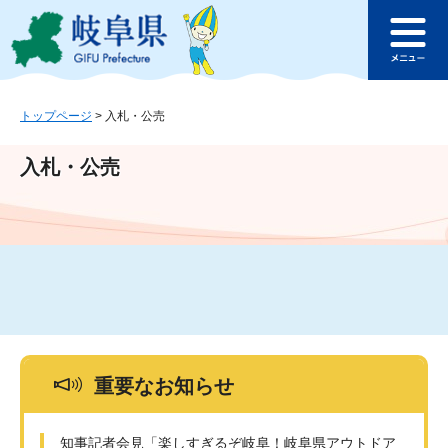
ペ
メ
このページの本文へ
ー
ニ
メ
ジ
ュ
ニ
の
ー
ュ
先
を
ー
頭
飛
トップページ
>
入札・公売
で
ば
す
し
入札・公売
。
て
本
文
へ
重要なお知らせ
知事記者会見「楽しすぎるぞ岐阜！岐阜県アウトドア