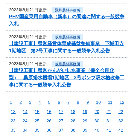
2023年8月21日更新
飛騨農林事務所
PHV国産乗用自動車（新車）の調達に関する一般競争
入札
2023年8月21日更新
岐阜農林事務所
【建設工事】県営経営体育成基盤整備事業 下城田寺
1期地区 第2号工事に関する一般競争入札公告
2023年8月21日更新
岐阜農林事務所
【建設工事】県営かんがい排水事業（保全合理化
型） 桑原揚水機場1期地区 3号ポンプ吸水槽改修工
事に関する一般競争入札公告
1
2
3
4
5
6
7
8
9
10
11
12
13
14
15
16
17
18
19
20
21
22
23
24
25
26
27
28
29
30
31
32
33
34
35
36
37
38
39
40
41
42