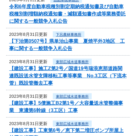
令和6年度自動車税種別割定期納税通知書及び自動車
税種別割増額納税通知書・減額通知書作成等業務委託
に関する一般競争入札公告
2023年8月31日更新
下呂農林事務所
【下治第0507号】県単治山事業 夏焼平外3地区 工
事に関する一般競争入札公告
2023年8月31日更新
東部広域水道事務所
【建設工事】施工Z第2号／国道19号瑞浪恵那道路関
連既設送水管支障移転工事等事業 No.3工区（下流本
管）既設管撤去工事
2023年8月31日更新
東部広域水道事務所
【建設工事】5債施工B2第1号／大容量送水管整備事
業 東濃第6幹線（3工区）工事
2023年8月31日更新
東部広域水道事務所
【建設工事】工東第6号／恵下第二増圧ポンプ所屋上