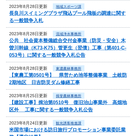
2023年8月28日更新
地域スポーツ課
長良川スイミングプラザ飛込プール飛板の調達に関す
る一般競争入札
2023年8月28日更新
流域浄水事務所
公共 社会資本整備総合交付金事業（防災・安全）木
曽川幹線（K73-K75）管更生（翌債）工事（第401-C-
053号）に関する一般競争入札公告
2023年8月28日更新
東濃農林事務所
【東農工第0501号】 県営ため池等整備事業 土岐防
2期地区 日吉防災ダム修繕工事
2023年8月25日更新
揖斐農林事務所
【建設工事】揖治第0510号 復旧治山事業外 高畑地
区外 工事に関する一般競争入札公告
2023年8月24日更新
観光誘客推進課
米国市場における訪日旅行プロモーション事業委託業