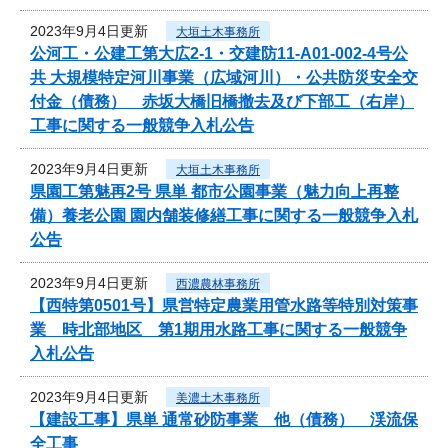
2023年9月4日更新
大垣土木事務所
公河工・公建工第大広2-1・交建防11-A01-002-4号公
共 大規模特定河川事業（広域河川）・公共防災安全交
付金（債務） 赤坂大橋旧橋撤去及び下部工（右岸）
工事に関する一般競争入札公告
2023年9月4日更新
大垣土木事務所
県園工第魅再2号 県単 都市公園事業（魅力向上再整
備）養老公園 園内舗装修繕工事に関する一般競争入札
公告
2023年9月4日更新
西濃農林事務所
【西特第0501号】県営特定農業用管水路等特別対策事
業 時北部地区 第1期用水路工事に関する一般競争
入札公告
2023年9月4日更新
美濃土木事務所
【建設工事】県単 通常砂防事業 他（債務） 渓流保
全工事