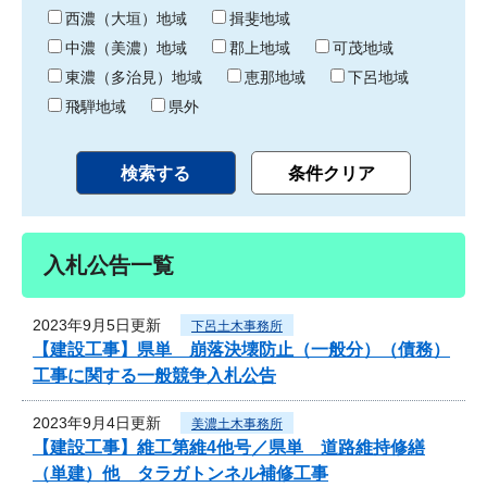
り
西濃（大垣）地域
揖斐地域
中濃（美濃）地域
郡上地域
可茂地域
東濃（多治見）地域
恵那地域
下呂地域
飛騨地域
県外
入札公告一覧
2023年9月5日更新
下呂土木事務所
【建設工事】県単 崩落決壊防止（一般分）（債務）
工事に関する一般競争入札公告
2023年9月4日更新
美濃土木事務所
【建設工事】維工第維4他号／県単 道路維持修繕
（単建）他 タラガトンネル補修工事