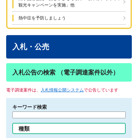
観光キャンペーンを実施」他
熱中症を予防しましょう
本
文
入札・公売
入札公告の検索 （電子調達案件以外）
電子調達案件は、
入札情報公開システム
で公告しています
キーワード検索
検
索
す
種類
る