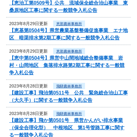
【恵治工第0509号】公共 流域保全総合治山事業 東
桑原地区工事に関する一般競争入札公告
2023年8月29日更新
恵那農林事務所
【恵基第0504号】県営農業基盤整備促進事業 エナ地
区 暗渠排水第2期工事に関する一般競争入札公告
2023年8月29日更新
恵那農林事務所
【恵中第0504号】県営中山間地域総合整備事業 岩
村・山岡地区 集落排水路第2期工事に関する一般競
争入札公告
2023年8月28日更新
飛騨農林事務所
【建設工事】飛治第0511号 公共 緊急総合治山工事
（大久手）に関する一般競争入札公告
2023年8月28日更新
飛騨農林事務所
【建設工事】飛か第0501号 県営かんがい排水事業
（保全合理化型） 中根地区 第1号管路工事に関す
る一般競争入札公告