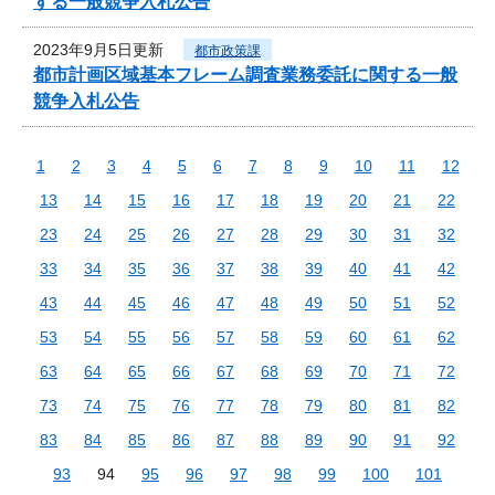
する一般競争入札公告
2023年9月5日更新
都市政策課
都市計画区域基本フレーム調査業務委託に関する一般
競争入札公告
1
2
3
4
5
6
7
8
9
10
11
12
13
14
15
16
17
18
19
20
21
22
23
24
25
26
27
28
29
30
31
32
33
34
35
36
37
38
39
40
41
42
43
44
45
46
47
48
49
50
51
52
53
54
55
56
57
58
59
60
61
62
63
64
65
66
67
68
69
70
71
72
73
74
75
76
77
78
79
80
81
82
83
84
85
86
87
88
89
90
91
92
93
94
95
96
97
98
99
100
101