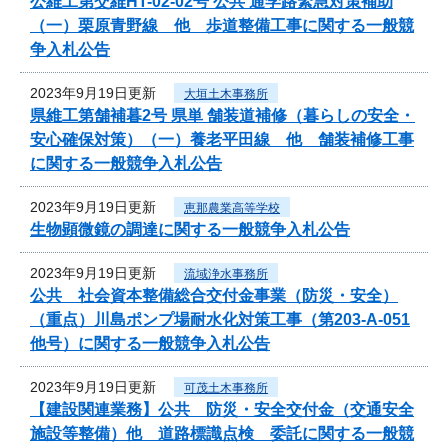
公維工第交維HT-02-02号 公共 通学路緊急対策補助
（一）栗原青野線 他 歩道整備工事に関する一般競
争入札公告
2023年9月19日更新
大垣土木事務所
県維工第舗補暮2号 県単 舗装道補修（暮らしの安全・
安心確保対策）（一）養老平田線 他 舗装補修工事
に関する一般競争入札公告
2023年9月19日更新
恵那農業高等学校
生物顕微鏡の調達に関する一般競争入札公告
2023年9月19日更新
流域浄水事務所
公共 社会資本整備総合交付金事業（防災・安全）
（重点）川島ポンプ場耐水化対策工事（第203-A-051
他号）に関する一般競争入札公告
2023年9月19日更新
可茂土木事務所
【建設関連業務】公共 防災・安全交付金（交通安全
施設等整備）他 道路標識点検 委託に関する一般競