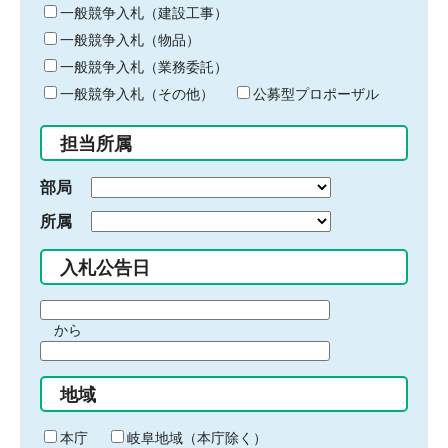
キ
一般競争入札（建設工事）
ー
一般競争入札（物品）
ワ
一般競争入札（業務委託）
ー
ド
一般競争入札（その他）
公募型プロポーザル
を
入
担当所属
力
部局
所属
入札公告日
期
から
間
期
の
間
始
地域
の
ま
終
り
わ
本庁
岐阜地域（本庁除く）