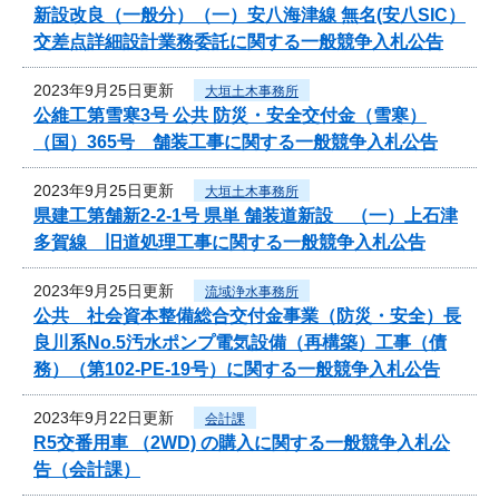
新設改良（一般分）（一）安八海津線 無名(安八SIC）
交差点詳細設計業務委託に関する一般競争入札公告
2023年9月25日更新
大垣土木事務所
公維工第雪寒3号 公共 防災・安全交付金（雪寒）
（国）365号 舗装工事に関する一般競争入札公告
2023年9月25日更新
大垣土木事務所
県建工第舗新2-2-1号 県単 舗装道新設 （一）上石津
多賀線 旧道処理工事に関する一般競争入札公告
2023年9月25日更新
流域浄水事務所
公共 社会資本整備総合交付金事業（防災・安全）長
良川系No.5汚水ポンプ電気設備（再構築）工事（債
務）（第102-PE-19号）に関する一般競争入札公告
2023年9月22日更新
会計課
R5交番用車 （2WD) の購入に関する一般競争入札公
告（会計課）