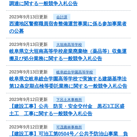
調達に関する一般競争入札公告
2023年9月13日更新
会計課
西濃地区警察職員宿舎整備運営事業に係る参加事業者
の公募
2023年9月13日更新
大垣南高等学校
岐阜県立大垣南高等学校産業廃棄物（薬品等）収集運
搬及び処分業務に関する一般競争入札公告
2023年9月13日更新
岐阜総合学園高等学校
岐阜県立岐阜総合学園高等学校で実施する建築基準法
第12条定期点検等委託業務に関する一般競争入札公告
2023年9月12日更新
下呂土木事務所
【建設工事】公共 防災・安全交付金 黒石3工区盛
土工 工事に関する一般競争入札公告
2023年9月12日更新
可茂農林事務所
【建設工事】可治工第0504号／公共予防治山事業 負