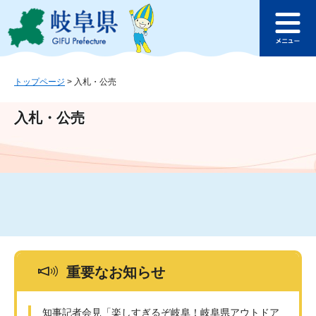
ペ
メ
このページの本文へ
ー
ニ
メ
ジ
ュ
ニ
の
ー
ュ
先
を
ー
頭
飛
トップページ
>
入札・公売
で
ば
す
し
入札・公売
。
て
本
文
へ
重要なお知らせ
知事記者会見「楽しすぎるぞ岐阜！岐阜県アウトドア