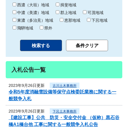
り
西濃（大垣）地域
揖斐地域
中濃（美濃）地域
郡上地域
可茂地域
東濃（多治見）地域
恵那地域
下呂地域
飛騨地域
県外
入札公告一覧
2023年9月26日更新
古川土木事務所
令和5年度消融雪設備等保守点検委託業務に関する一
般競争入札
2023年9月26日更新
下呂土木事務所
【建設工事】公共 防災・安全交付金 （仮称）黒石谷
橋A1橋台他 工事に関する一般競争入札公告