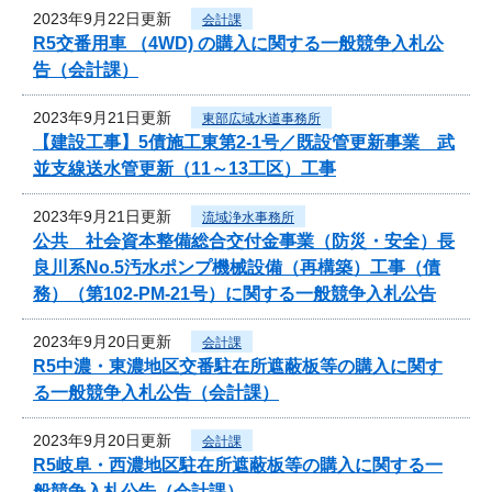
2023年9月22日更新
会計課
R5交番用車 （4WD) の購入に関する一般競争入札公
告（会計課）
2023年9月21日更新
東部広域水道事務所
【建設工事】5債施工東第2-1号／既設管更新事業 武
並支線送水管更新（11～13工区）工事
2023年9月21日更新
流域浄水事務所
公共 社会資本整備総合交付金事業（防災・安全）長
良川系No.5汚水ポンプ機械設備（再構築）工事（債
務）（第102-PM-21号）に関する一般競争入札公告
2023年9月20日更新
会計課
R5中濃・東濃地区交番駐在所遮蔽板等の購入に関す
る一般競争入札公告（会計課）
2023年9月20日更新
会計課
R5岐阜・西濃地区駐在所遮蔽板等の購入に関する一
般競争入札公告（会計課）