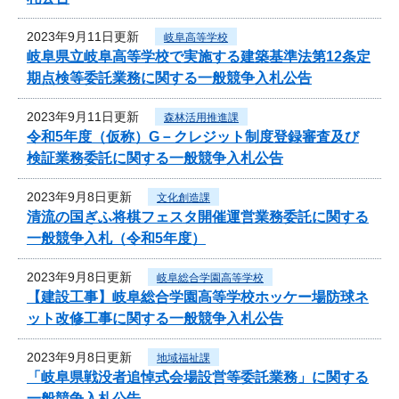
2023年9月11日更新
岐阜高等学校
岐阜県立岐阜高等学校で実施する建築基準法第12条定
期点検等委託業務に関する一般競争入札公告
2023年9月11日更新
森林活用推進課
令和5年度（仮称）G－クレジット制度登録審査及び
検証業務委託に関する一般競争入札公告
2023年9月8日更新
文化創造課
清流の国ぎふ将棋フェスタ開催運営業務委託に関する
一般競争入札（令和5年度）
2023年9月8日更新
岐阜総合学園高等学校
【建設工事】岐阜総合学園高等学校ホッケー場防球ネ
ット改修工事に関する一般競争入札公告
2023年9月8日更新
地域福祉課
「岐阜県戦没者追悼式会場設営等委託業務」に関する
一般競争入札公告