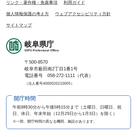
リンク・著作権・免責事項
利用ガイド
個人情報保護の考え方
ウェブアクセシビリティ方針
サイトマップ
岐阜県庁
GIFU Prefectural Office
〒500-8570
岐阜市薮田南2丁目1番1号
電話番号 058-272-1111（代表）
（法人番号4000020210005）
開庁時間
午前8時30分から午後5時15分まで
（土曜日、日曜日、祝
日、休日、年末年始（12月29日から1月3日）を除く）
※一部、開庁時間の異なる機関、施設があります。