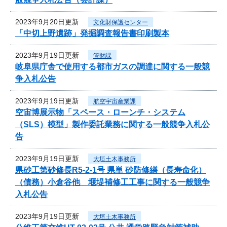
2023年9月20日更新
文化財保護センター
「中切上野遺跡」発掘調査報告書印刷製本
2023年9月19日更新
管財課
岐阜県庁舎で使用する都市ガスの調達に関する一般競
争入札公告
2023年9月19日更新
航空宇宙産業課
空宙博展示物「スペース・ローンチ・システム
（SLS）模型」製作委託業務に関する一般競争入札公
告
2023年9月19日更新
大垣土木事務所
県砂工第砂修長R5-2-1号 県単 砂防修繕（長寿命化）
（債務）小倉谷他 堰堤補修工工事に関する一般競争
入札公告
2023年9月19日更新
大垣土木事務所