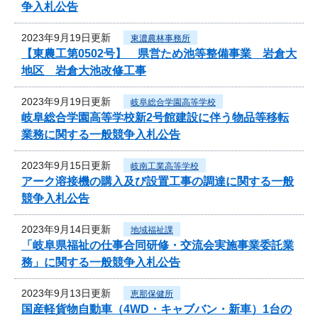
争入札公告
2023年9月19日更新
東濃農林事務所
【東農工第0502号】 県営ため池等整備事業 岩倉大
地区 岩倉大池改修工事
2023年9月19日更新
岐阜総合学園高等学校
岐阜総合学園高等学校新2号館建設に伴う物品等移転
業務に関する一般競争入札公告
2023年9月15日更新
岐南工業高等学校
アーク溶接機の購入及び設置工事の調達に関する一般
競争入札公告
2023年9月14日更新
地域福祉課
「岐阜県福祉の仕事合同研修・交流会実施事業委託業
務」に関する一般競争入札公告
2023年9月13日更新
恵那保健所
国産軽貨物自動車（4WD・キャブバン・新車）1台の