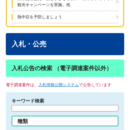
観光キャンペーンを実施」他
熱中症を予防しましょう
本
文
入札・公売
入札公告の検索 （電子調達案件以外）
電子調達案件は、
入札情報公開システム
で公告しています
キーワード検索
検
索
す
種類
る