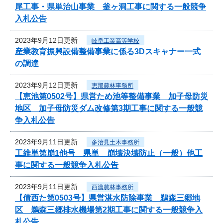
尾工事・県単治山事業 釜ヶ洞工事に関する一般競争
入札公告
2023年9月12日更新
岐阜工業高等学校
産業教育振興設備整備事業に係る3Dスキャナー一式
の調達
2023年9月12日更新
恵那農林事務所
【恵池第0502号】県営ため池等整備事業 加子母防災
地区 加子母防災ダム改修第3期工事に関する一般競
争入札公告
2023年9月11日更新
多治見土木事務所
工維単第崩1他号 県単 崩壊決壊防止（一般）他工
事に関する一般競争入札公告
2023年9月11日更新
西濃農林事務所
【債西た第0503号】県営湛水防除事業 鵜森三郷地
区 鵜森三郷排水機場第2期工事に関する一般競争入
札公告