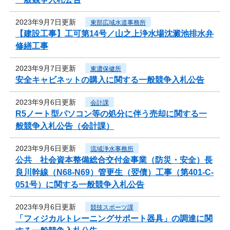
2023年9月7日更新
東部広域水道事務所
【建設工事】工可第14号／山之上浄水場沈澱池排水弁
修繕工事
2023年9月7日更新
東濃保健所
安全キャビネットの購入に関する一般競争入札公告
2023年9月6日更新
会計課
R5ノート型パソコン等の処分に伴う売却に関する一
般競争入札公告（会計課）
2023年9月6日更新
流域浄水事務所
公共 社会資本整備総合交付金事業（防災・安全）長
良川幹線（N68-N69）管更生（翌債）工事（第401-C-
051号）に関する一般競争入札公告
2023年9月6日更新
競技スポーツ課
「フィジカルトレーニングサポート器具」の調達に関