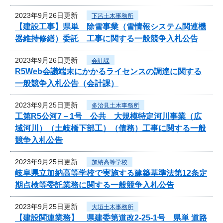
2023年9月26日更新
下呂土木事務所
【建設工事】県単 除雪事業（雪情報システム関連機
器維持修繕）委託 工事に関する一般競争入札公告
2023年9月26日更新
会計課
R5Web会議端末にかかるライセンスの調達に関する
一般競争入札公告（会計課）
2023年9月25日更新
多治見土木事務所
工第R5公河7－1号 公共 大規模特定河川事業（広
域河川）（土岐橋下部工）（債務）工事に関する一般
競争入札公告
2023年9月25日更新
加納高等学校
岐阜県立加納高等学校で実施する建築基準法第12条定
期点検等委託業務に関する一般競争入札公告
2023年9月25日更新
大垣土木事務所
【建設関連業務】 県建委第道改2-25-1号 県単 道路