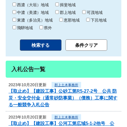
り
西濃（大垣）地域
揖斐地域
中濃（美濃）地域
郡上地域
可茂地域
東濃（多治見）地域
恵那地域
下呂地域
飛騨地域
県外
入札公告一覧
2023年10月20日更新
郡上土木事務所
【取止め】【建設工事】公砂工第R5-27-2号 公共 防
災・安全交付金（通常砂防事業）（債務）工事に関す
る一般競争入札公告
2023年10月20日更新
郡上土木事務所
【取止め】【建設工事】公河工第広域5-1-2他号 公