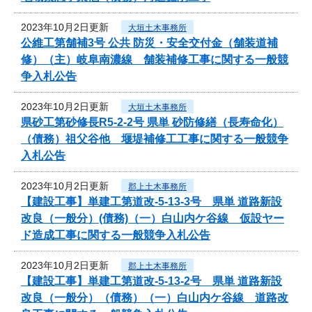
2023年10月2日更新
大垣土木事務所
公維工第舗補3号 公共 防災・安全交付金（舗装道補
修）（主）岐阜南濃線 舗装補修工事に関する一般競
争入札公告
2023年10月2日更新
大垣土木事務所
県砂工第砂修長R5-2-2号 県単 砂防修繕（長寿命化）
（債務）祖父谷他 堰堤補修工工事に関する一般競争
入札公告
2023年10月2日更新
郡上土木事務所
【建設工事】単建工第道改-5-13-3号 県単 道路新設
改良（一般分）(債務)（一）白山内ケ谷線 仮設ヤー
ド造成工事に関する一般競争入札公告
2023年10月2日更新
郡上土木事務所
【建設工事】単建工第道改-5-13-2号 県単 道路新設
改良（一般分）（債務）（一）白山内ケ谷線 道路改