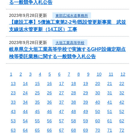
る一般競争入札公告
2023年9月28日更新
東部広域水道事務所
【建設工事】5債施工東第2-2号/既設管更新事業 武並
支線送水管更新（14工区）工事
2023年9月28日更新
大垣工業高等学校
岐阜県立大垣工業高等学校で実施するGHP設備定期点
検等委託業務に関する一般競争入札公告
1
2
3
4
5
6
7
8
9
10
11
12
13
14
15
16
17
18
19
20
21
22
23
24
25
26
27
28
29
30
31
32
33
34
35
36
37
38
39
40
41
42
43
44
45
46
47
48
49
50
51
52
53
54
55
56
57
58
59
60
61
62
63
64
65
66
67
68
69
70
71
72