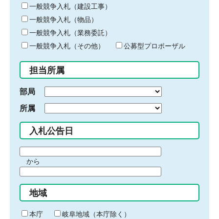
キ
一般競争入札（建設工事）
ー
一般競争入札（物品）
ワ
一般競争入札（業務委託）
ー
ド
一般競争入札（その他）
公募型プロポーザル
を
入
担当所属
力
部局
所属
入札公告日
期
から
間
期
の
間
始
地域
の
ま
終
り
わ
本庁
岐阜地域（本庁除く）