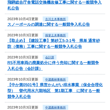
飛騨総合庁舎電話交換機改修工事に関する一般競争入
札公告
2023年10月4日更新
古川土木事務所
スノーポールの調達に関する一般競争入札公告
2023年10月3日更新
揖斐土木事務所
【取止め】【建設工事】第砂工5-3-1号 県単 通常砂
防（債務）工事に関する一般競争入札公告
2023年10月3日更新
会計課
R5不用車両の廃棄処分に伴う売却に関する一般競争
入札公告（会計課）
2023年10月3日更新
中濃農林事務所
【中か第0501号】県営かんがい排水事業（保全合理化
型） 曽代用水六期地区 第1期工事 に関する一般
競争入札公告
2023年10月3日更新
中濃農林事務所