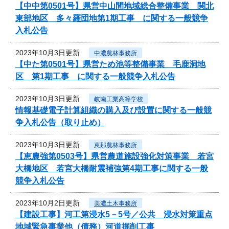
【中中第0501号】県営中山間地域総合整備事業 関北
東部地区 多々羅団地第1期工事 に関する一般競争
入札公告
2023年10月3日更新
中濃農林事務所
【中た第0501号】県営ため池等整備事業 毛鹿洞地
区 第1期工事 に関する一般競争入札公告
2023年10月3日更新
岐南工業高等学校
情報基礎電子計算組織の購入及び設置に関する一般競
争入札公告（取り止め）
2023年10月3日更新
恵那農林事務所
【恵農強第0503号】県営農道施設強化対策事業 若宮
大橋地区 若宮大橋耐震補強第4期工事に関する一般
競争入札公告
2023年10月2日更新
美濃土木事務所
【建設工事】河工第浸水5－5号／公共 浸水対策重点
地域緊急事業他（債務）河道掘削工事