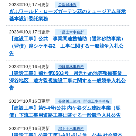
2023年10月17日更新
公園緑地課
ぎふワールド・ローズガーデン花のミュージアム展示
基本設計委託業務
2023年10月17日更新
下呂土木事務所
【建設工事】公共 事業間連携補助（通常砂防事業）
（翌債）越シケ平谷2 工事に関する一般競争入札公
告
2023年10月16日更新
飛騨農林事務所
【建設工事】飛た第0503号 県営ため池等整備事業
深谷地区 遠方監視施設工事に関する一般競争入札公
告
2023年10月16日更新
長良川上流河川開発工事事務所
【建設工事】第5-4号/公共 内ケ谷ダム建設事業（翌
債）下流工事用道路工事に関する一般競争入札公告
2023年10月16日更新
郡上土木事務所
【建設工事】公建工第1-A01-61-1号 公共 社会資本