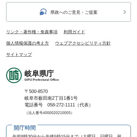
県政へのご意見・ご提案
リンク・著作権・免責事項
利用ガイド
個人情報保護の考え方
ウェブアクセシビリティ方針
サイトマップ
岐阜県庁
GIFU Prefectural Office
〒500-8570
岐阜市薮田南2丁目1番1号
電話番号 058-272-1111（代表）
（法人番号4000020210005）
開庁時間
午前8時30分から午後5時15分まで
（土曜日、日曜日、祝