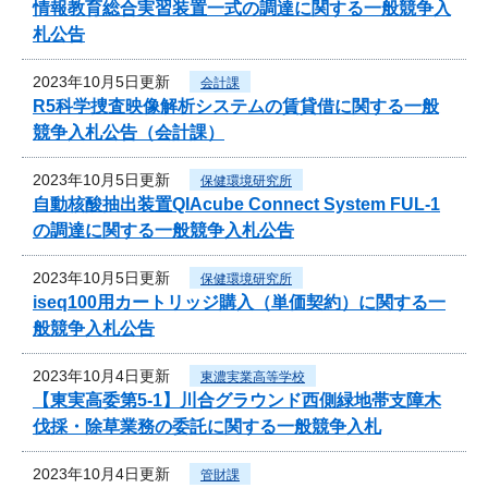
情報教育総合実習装置一式の調達に関する一般競争入
札公告
2023年10月5日更新
会計課
R5科学捜査映像解析システムの賃貸借に関する一般
競争入札公告（会計課）
2023年10月5日更新
保健環境研究所
自動核酸抽出装置QIAcube Connect System FUL-1
の調達に関する一般競争入札公告
2023年10月5日更新
保健環境研究所
iseq100用カートリッジ購入（単価契約）に関する一
般競争入札公告
2023年10月4日更新
東濃実業高等学校
【東実高委第5-1】川合グラウンド西側緑地帯支障木
伐採・除草業務の委託に関する一般競争入札
2023年10月4日更新
管財課