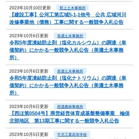
2023年10月10日更新
郡上土木事務所
【建設工事】公河工第広域5-1-1他号 公共 広域河川
改修事業他（債務）工事に関する一般競争入札公告
2023年10月6日更新
美濃土木事務所
令和5年度凍結防止剤（塩化カルシウム）の調達（単
価契約）にかかる一般競争入札公告（美濃土木事務
所）
2023年10月6日更新
美濃土木事務所
令和5年度凍結防止剤（塩化ナトリウム）の調達（単
価契約）にかかる一般競争入札公告（美濃土木事務
所）
2023年10月6日更新
西濃農林事務所
【西ほ第0504号】県営経営体育成基盤整備事業 楡俣
北部地区 第13期工事に関する一般競争入札公告
2023年10月5日更新
可児工業高等学校