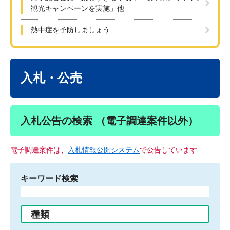
観光キャンペーンを実施」他
熱中症を予防しましょう
本
文
入札・公売
入札公告の検索 （電子調達案件以外）
電子調達案件は、
入札情報公開システム
で公告しています
キーワード検索
検
索
す
種類
る