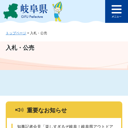
ペ
メ
このページの本文へ
ー
ニ
メ
ジ
ュ
ニ
の
ー
ュ
先
を
ー
頭
飛
トップページ
>
入札・公売
で
ば
す
し
入札・公売
。
て
本
文
へ
重要なお知らせ
知事記者会見「楽しすぎるぞ岐阜！岐阜県アウトドア