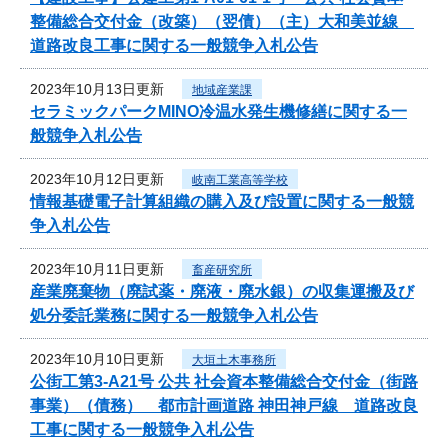
整備総合交付金（改築）（翌債）（主）大和美並線
道路改良工事に関する一般競争入札公告
2023年10月13日更新
地域産業課
セラミックパークMINO冷温水発生機修繕に関する一
般競争入札公告
2023年10月12日更新
岐南工業高等学校
情報基礎電子計算組織の購入及び設置に関する一般競
争入札公告
2023年10月11日更新
畜産研究所
産業廃棄物（廃試薬・廃液・廃水銀）の収集運搬及び
処分委託業務に関する一般競争入札公告
2023年10月10日更新
大垣土木事務所
公街工第3-A21号 公共 社会資本整備総合交付金（街路
事業）（債務） 都市計画道路 神田神戸線 道路改良
工事に関する一般競争入札公告