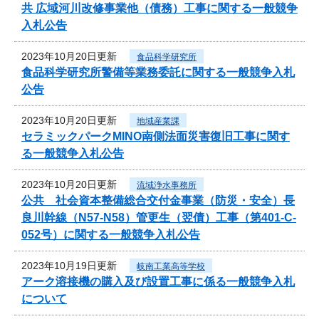
共 広域河川改修事業他（債務）工事に関する一般競争
入札公告
2023年10月20日更新
食品科学研究所
食品科学研究所警備等業務委託に関する一般競争入札
公告
2023年10月20日更新
地域産業課
セラミックパークMINO南側法面災害復旧工事に関す
る一般競争入札公告
2023年10月20日更新
流域浄水事務所
公共 社会資本整備総合交付金事業（防災・安全）長
良川幹線（N57-N58）管更生（翌債）工事（第401-C-
052号）に関する一般競争入札公告
2023年10月19日更新
岐南工業高等学校
アーク溶接機の購入及び設置工事に係る一般競争入札
について