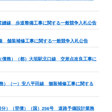
尾笠縫線 歩道整備工事に関する一般競争入札公告
原線 舗装補修工事に関する一般競争入札公告
）（債務）（都）大垣駅北口線 交差点改良工事に
）（債務）（一）安八平田線 舗装補修工事に関する
一般分）（翌債）（国）256号 道路予備設計業務