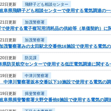
月22日更新
飛騨子ども相談センター
度岐阜県飛騨子ども相談センターで使用する電気調達の
月21日更新
加茂警察署
署で使用する電子複写用消耗品の供給等（単価契約）に
月21日更新
加茂警察署
度加茂警察署みの太田駅北交番他16施設で使用する電気
月20日更新
防災課
岐阜県防災航空センターで使用する低圧電気調達に関する
月19日更新
中津川警察署
 中津川警察署坂本交番以下10施設で使用する電気の調
月19日更新
揖斐警察署
度岐阜県揖斐警察署大野交番他9施設で使用する電気の調