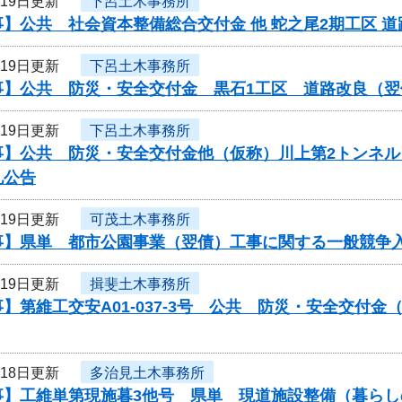
月19日更新
下呂土木事務所
】公共 社会資本整備総合交付金 他 蛇之尾2期工区 
月19日更新
下呂土木事務所
事】公共 防災・安全交付金 黒石1工区 道路改良（
月19日更新
下呂土木事務所
事】公共 防災・安全交付金他（仮称）川上第2トンネ
札公告
月19日更新
可茂土木事務所
事】県単 都市公園事業（翌債）工事に関する一般競争
月19日更新
揖斐土木事務所
】第維工交安A01-037-3号 公共 防災・安全交付
月18日更新
多治見土木事務所
事】工維単第現施暮3他号 県単 現道施設整備（暮ら