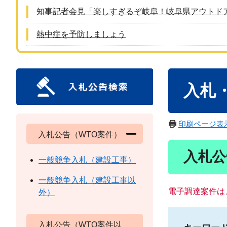
知事記者会見「楽しすぎるぞ岐阜！岐阜県アウトド
熱中症を予防しましょう
本
入札
文
印刷ページ表
入札公告（WTO案件）
入札公
一般競争入札（建設工事）
一般競争入札（建設工事以
電子調達案件は
外）
入札公告（WTO案件以