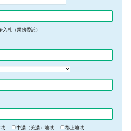
争入札（業務委託）
地域
中濃（美濃）地域
郡上地域