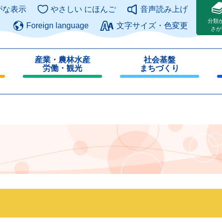
このページの本文へ
がな表示
やさしい にほんご
音声読み上げ
分類
Foreign language
文字サイズ・色変更
さが
産業・農林水産
社会基盤
労働・観光
まちづくり
閉
閉
じ
じ
る
る