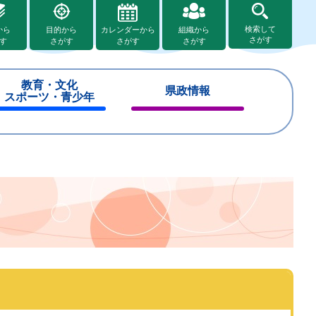
検索して
から
目的から
カレンダーから
組織から
さがす
す
さがす
さがす
さがす
教育・文化
県政情報
スポーツ・青少年
閉
閉
じ
じ
る
る