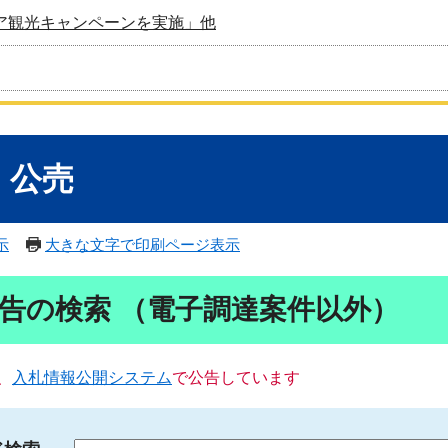
ア観光キャンペーンを実施」他
・公売
示
大きな文字で印刷ページ表示
告の検索 （電子調達案件以外）
、
入札情報公開システム
で公告しています