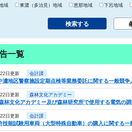
り
地域
東濃（多治見）地域
恵那地域
下呂地域
告一覧
月22日更新
会計課
・中濃地区警察施設定期点検等業務委託に関する一般競争
月22日更新
森林文化アカデミー
度森林文化アカデミー及び森林研究所で使用する電気の
月22日更新
会計課
免許技能試験用車両（大型特殊自動車）の購入に関する一