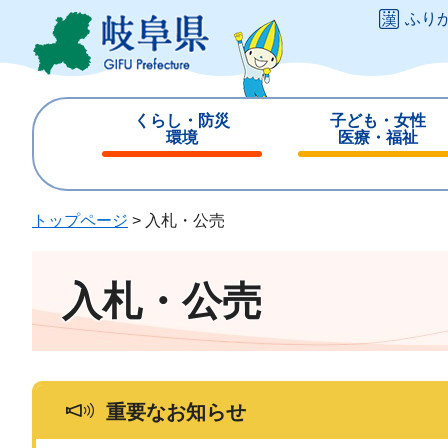
ペ
メ
ふり
ー
ニ
ジ
ュ
の
ー
先
を
くらし・防災
子ども・女性
頭
飛
環境
医療・福祉
で
ば
閉
閉
す
し
じ
じ
。
て
る
る
トップページ
>
入札・公売
本
文
へ
入札・公売
重要なお知らせ