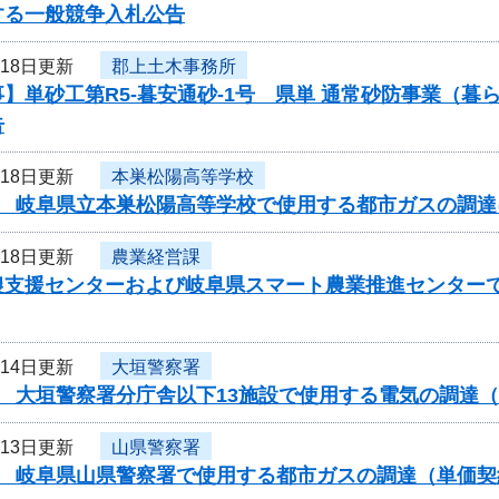
する一般競争入札公告
月18日更新
郡上土木事務所
】単砂工第R5-暮安通砂-1号 県単 通常砂防事業（
告
月18日更新
本巣松陽高等学校
度 岐阜県立本巣松陽高等学校で使用する都市ガスの調
月18日更新
農業経営課
農支援センターおよび岐阜県スマート農業推進センター
月14日更新
大垣警察署
度 大垣警察署分庁舎以下13施設で使用する電気の調達
月13日更新
山県警察署
度 岐阜県山県警察署で使用する都市ガスの調達（単価