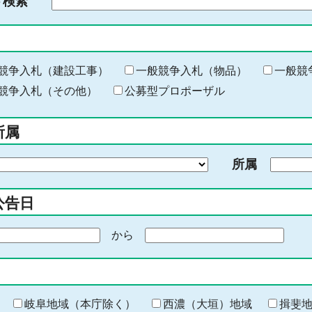
ド検索
検
索
す
る
キ
競争入札（建設工事）
一般競争入札（物品）
一般競
ー
競争入札（その他）
公募型プロポーザル
ワ
ー
所属
ド
を
所属
入
力
公告日
から
期
間
の
終
わ
岐阜地域（本庁除く）
西濃（大垣）地域
揖斐