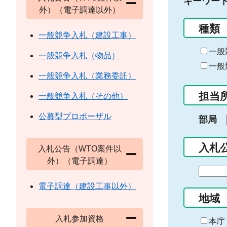
キーワー
外）（電子調達以外）
種類
一般競争入札（建設工事）
一般
一般競争入札（物品）
一般
一般競争入札（業務委託）
担当
一般競争入札（その他）
公募型プロポーザル
部局
入札
入札公告（WTO案件以
外）（電子調達）
期
間
電子調達（建設工事以外）
の
地域
始
入札参加資格
ま
本庁