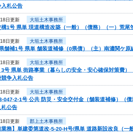
争入札公告
月18日更新
大垣土木事務所
交構1号 県単 現道構造改築（一般）（債務）（一）荒
月18日更新
大垣土木事務所
県舗補1号 県単 舗装道補修（0県債）（主）南濃関ケ
月18日更新
大垣土木事務所
く3号 県単 街路事業（暮らしの安全・安心確保対策費
般競争入札公告
月18日更新
大垣土木事務所
3-047-2-1号 公共 防災・安全交付金（舗装道補修
入札公告
月18日更新
郡上土木事務所
業務】単建委第道改-5-20-H号/県単 道路新設改良（