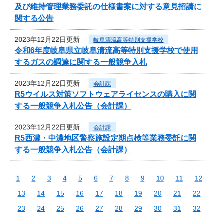
及び維持管理業務委託の仕様書案に対する意見招請に
関する公告
2023年12月22日更新
岐阜清流高等特別支援学校
令和6年度岐阜県立岐阜清流高等特別支援学校で使用
するガスの調達に関する一般競争入札
2023年12月22日更新
会計課
R5ウイルス対策ソフトウェアライセンスの購入に関
する一般競争入札公告（会計課）
2023年12月22日更新
会計課
R5西濃・中濃地区警察施設定期点検等業務委託に関
する一般競争入札公告（会計課）
1
2
3
4
5
6
7
8
9
10
11
12
13
14
15
16
17
18
19
20
21
22
23
24
25
26
27
28
29
30
31
32