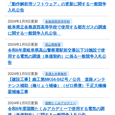
「動作解析用ソフトウェア」の更新に関する一般競争
入札公告
2024年1月9日更新
各務原西高等学校
岐阜県立各務原西高等学校で使用する都市ガスの調達
に関する一般競争入札公告
2024年1月5日更新
高山警察署
令和6年度岐阜県高山警察署駅前交番以下19施設で使
用する電気の調達（単価契約）に係る一般競争入札公
告
2024年1月5日更新
美濃土木事務所
【建設工事】維工第MK04-04Z号／公共 道路メンテ
ナンス補助（橋りょう補修）（ゼロ県債）千疋大橋橋
梁補修工事
2024年1月5日更新
国際たくみアカデミー
令和6年度国際たくみアカデミーで使用する電気の調
達（単価契約）に関する一般競争入札公告