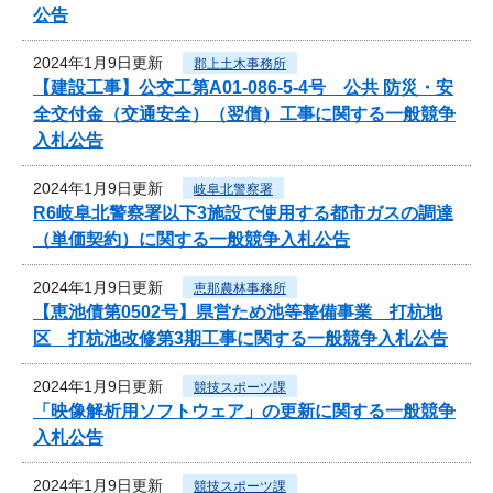
公告
2024年1月9日更新
郡上土木事務所
【建設工事】公交工第A01-086-5-4号 公共 防災・安
全交付金（交通安全）（翌債）工事に関する一般競争
入札公告
2024年1月9日更新
岐阜北警察署
R6岐阜北警察署以下3施設で使用する都市ガスの調達
（単価契約）に関する一般競争入札公告
2024年1月9日更新
恵那農林事務所
【恵池債第0502号】県営ため池等整備事業 打杭地
区 打杭池改修第3期工事に関する一般競争入札公告
2024年1月9日更新
競技スポーツ課
「映像解析用ソフトウェア」の更新に関する一般競争
入札公告
2024年1月9日更新
競技スポーツ課