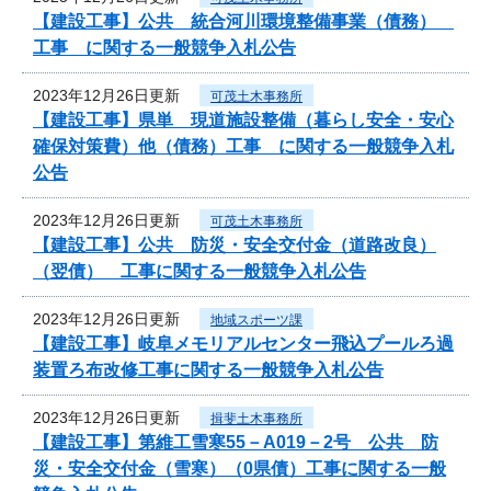
【建設工事】公共 統合河川環境整備事業（債務）
工事 に関する一般競争入札公告
2023年12月26日更新
可茂土木事務所
【建設工事】県単 現道施設整備（暮らし安全・安心
確保対策費）他（債務）工事 に関する一般競争入札
公告
2023年12月26日更新
可茂土木事務所
【建設工事】公共 防災・安全交付金（道路改良）
（翌債） 工事に関する一般競争入札公告
2023年12月26日更新
地域スポーツ課
【建設工事】岐阜メモリアルセンター飛込プールろ過
装置ろ布改修工事に関する一般競争入札公告
2023年12月26日更新
揖斐土木事務所
【建設工事】第維工雪寒55－A019－2号 公共 防
災・安全交付金（雪寒）（0県債）工事に関する一般