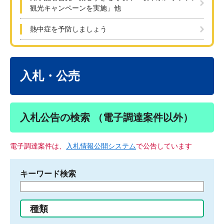
観光キャンペーンを実施」他
熱中症を予防しましょう
本
文
入札・公売
入札公告の検索 （電子調達案件以外）
電子調達案件は、
入札情報公開システム
で公告しています
キーワード検索
検
索
す
種類
る