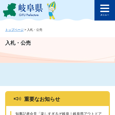
ペ
メ
このページの本文へ
ー
ニ
メ
ジ
ュ
ニ
の
ー
ュ
先
を
ー
頭
飛
トップページ
>
入札・公売
で
ば
す
し
入札・公売
。
て
本
文
へ
重要なお知らせ
知事記者会見「楽しすぎるぞ岐阜！岐阜県アウトドア