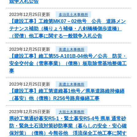
競争入札公告
2023年12月25日更新
多治見土木事務所
【建設工事】工維第MK07－02他号 公共 道路メン
テナンス補助（橋りょう補修・八剣橋橋側歩道橋）
（翌債）他工事に関する一般競争入札公告
2023年12月25日更新
美濃土木事務所
【建設工事】維工第55-A101B-04他号／公共 防災・
安全交付金（雪寒事業）（債務）板取除雪基地整備工
事
2023年12月25日更新
美濃土木事務所
【建設工事】維工第道維暮1他号／県単道路維持修繕
（暮安）他（債務）R256号路肩修繕工事
2023年12月25日更新
大垣土木事務所
県砂工第通砂暮安R5-1・緊土暮安R5-4号 県単 通常砂
防・緊急土石流対策砂防事業（暮らしの安全・安心確
保対策）（債務）今熊谷他 渓流保全工他工事に関す