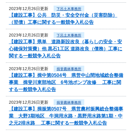
2023年12月26日更新
下呂土木事務所
【建設工事】公共 防災・安全交付金（災害防除）
（翌債）工事に関する一般競争入札公告
2023年12月26日更新
下呂土木事務所
【建設工事】県単 道路新設改良（暮らしの安全・安
心確保対策費）他 黒石1工区 道路改良（債務）工事に
関する一般競争入札公告
2023年12月26日更新
揖斐農林事務所
【建設工事】揖中第0504号 県営中山間地域総合整備
事業 揖斐川東部地区 6号池ポンプ改修 工事に関
する一般競争入札公告
2023年12月26日更新
揖斐農林事務所
【建設工事】揖振第0507号 県営農村振興総合整備事
業 大野3期地区 牛洞用水路・黒野用水路第1期・中
之元2排水路 工事に関する一般競争入札公告