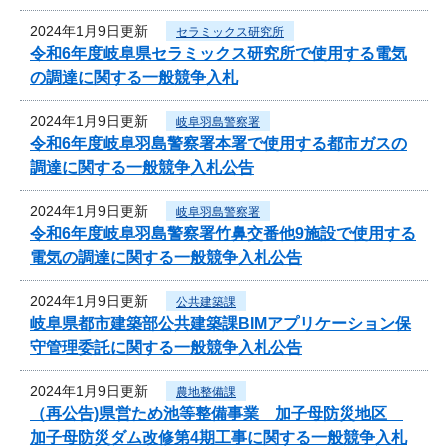
2024年1月9日更新
セラミックス研究所
令和6年度岐阜県セラミックス研究所で使用する電気
の調達に関する一般競争入札
2024年1月9日更新
岐阜羽島警察署
令和6年度岐阜羽島警察署本署で使用する都市ガスの
調達に関する一般競争入札公告
2024年1月9日更新
岐阜羽島警察署
令和6年度岐阜羽島警察署竹鼻交番他9施設で使用する
電気の調達に関する一般競争入札公告
2024年1月9日更新
公共建築課
岐阜県都市建築部公共建築課BIMアプリケーション保
守管理委託に関する一般競争入札公告
2024年1月9日更新
農地整備課
（再公告)県営ため池等整備事業 加子母防災地区
加子母防災ダム改修第4期工事に関する一般競争入札