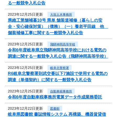
る一般競争入札公告
2023年12月25日更新
大垣土木事務所
県維工第舗補暮10号 県単 舗装道補修（暮らしの安
全・安心確保対策）（債務）（一）養老平田線 他
舗装補修工事に関する一般競争入札公告
2023年12月25日更新
飛騨神岡高等学校
令和6年度岐阜県立飛騨神岡高等学校における電気の
調達に関する一般競争入札公告（飛騨神岡高等学校）
2023年12月25日更新
岐阜北警察署
R6岐阜北警察署則武交番以下7施設で使用する電気の
調達（単価契約）に関する一般競争入札公告
2023年12月25日更新
自動車税事務所
令和6年度自動車税事務所電算データ作成業務委託
2023年12月22日更新
図書館
岐阜県図書館 書誌情報システム 再構築、機器賃貸借