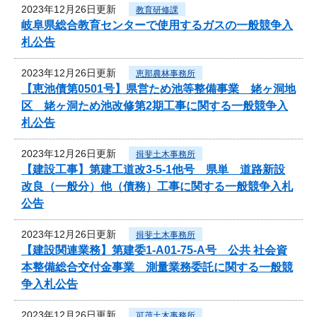
2023年12月26日更新
教育研修課
岐阜県総合教育センターで使用するガスの一般競争入
札公告
2023年12月26日更新
恵那農林事務所
【恵池債第0501号】県営ため池等整備事業 姥ヶ洞地
区 姥ヶ洞ため池改修第2期工事に関する一般競争入
札公告
2023年12月26日更新
揖斐土木事務所
【建設工事】第建工道改3-5-1他号 県単 道路新設
改良（一般分）他（債務）工事に関する一般競争入札
公告
2023年12月26日更新
揖斐土木事務所
【建設関連業務】第建委1-A01-75-A号 公共 社会資
本整備総合交付金事業 測量業務委託に関する一般競
争入札公告
2023年12月26日更新
可茂土木事務所