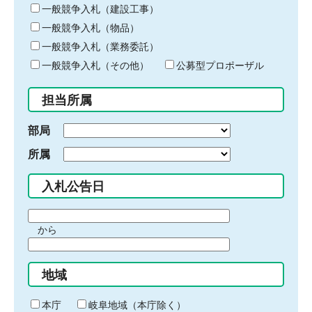
キ
一般競争入札（建設工事）
ー
一般競争入札（物品）
ワ
一般競争入札（業務委託）
ー
ド
一般競争入札（その他）
公募型プロポーザル
を
入
担当所属
力
部局
所属
入札公告日
期
から
間
期
の
間
始
地域
の
ま
終
り
わ
本庁
岐阜地域（本庁除く）