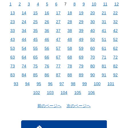
1
2
3
4
5
6
7
8
9
10
11
12
13
14
15
16
17
18
19
20
21
22
23
24
25
26
27
28
29
30
31
32
33
34
35
36
37
38
39
40
41
42
43
44
45
46
47
48
49
50
51
52
53
54
55
56
57
58
59
60
61
62
63
64
65
66
67
68
69
70
71
72
73
74
75
76
77
78
79
80
81
82
83
84
85
86
87
88
89
90
91
92
93
94
95
96
97
98
99
100
101
102
103
104
105
106
前のページへ
次のページへ