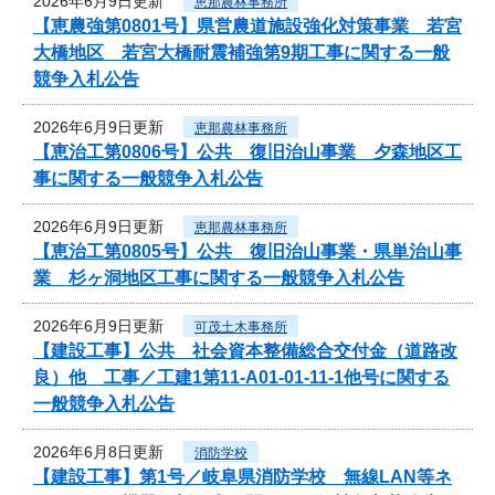
2026年6月9日更新
恵那農林事務所
【恵農強第0801号】県営農道施設強化対策事業 若宮
大橋地区 若宮大橋耐震補強第9期工事に関する一般
競争入札公告
2026年6月9日更新
恵那農林事務所
【恵治工第0806号】公共 復旧治山事業 夕森地区工
事に関する一般競争入札公告
2026年6月9日更新
恵那農林事務所
【恵治工第0805号】公共 復旧治山事業・県単治山事
業 杉ヶ洞地区工事に関する一般競争入札公告
2026年6月9日更新
可茂土木事務所
【建設工事】公共 社会資本整備総合交付金（道路改
良）他 工事／工建1第11-A01-01-11-1他号に関する
一般競争入札公告
2026年6月8日更新
消防学校
【建設工事】第1号／岐阜県消防学校 無線LAN等ネ