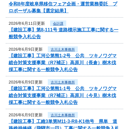
令和8年度岐阜県移住フェア企画・運営業務委託 プ
ロポーザル募集【選定結果】
2026年6月11日更新
会計課
【建設工事】第8-111号 道路標示施工工事に関する一
般競争入札公告
2026年6月9日更新
古川土木事務所
【建設工事】工河公第熊1-2号 公共 ツキノワグマ
総合対策支援事業（R7補正）高原川（長倉）樹木伐
採工事に関する一般競争入札公告
2026年6月9日更新
古川土木事務所
【建設工事】工河公第熊1-1号 公共 ツキノワグマ
総合対策支援事業（R7補正）高原川（今見）樹木伐
採工事に関する一般競争入札公告
2026年6月9日更新
古川土木事務所
【建設工事】工維3単第M11-3-R8-K1他号 県単 道
路維持修繕（飛騨市一円）工事に関する一般競争入札