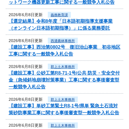
ットワーク機器更新工事に関する一般競争入札公告
2026年6月8日更新
義務教育課
【選定結果】令和8年度「日本語初期指導支援事業
（オンライン日本語初期指導）」に係る業務委託
2026年6月8日更新
西濃農林事務所
【建設工事】西治第0802号 復旧治山事業 初谷地区
工事に関する一般競争入札公告
2026年6月8日更新
郡上土木事務所
【建設工事】公砂工第R8-71-1号/公共 防災・安全交付
金（急傾斜地崩壊対策事業）工事に関する事後審査型
一般競争入札公告
2026年6月8日更新
郡上土木事務所
【建設工事】単砂工第緊土R8-1号/県単 緊急土石流対
策砂防事業工事に関する事後審査型一般競争入札公告
2026年6月8日更新
郡上土木事務所