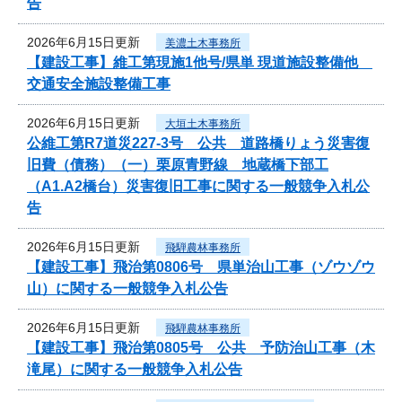
告
2026年6月15日更新
美濃土木事務所
【建設工事】維工第現施1他号/県単 現道施設整備他
交通安全施設整備工事
2026年6月15日更新
大垣土木事務所
公維工第R7道災227-3号 公共 道路橋りょう災害復
旧費（債務）（一）栗原青野線 地蔵橋下部工
（A1.A2橋台）災害復旧工事に関する一般競争入札公
告
2026年6月15日更新
飛騨農林事務所
【建設工事】飛治第0806号 県単治山工事（ゾウゾウ
山）に関する一般競争入札公告
2026年6月15日更新
飛騨農林事務所
【建設工事】飛治第0805号 公共 予防治山工事（木
滝尾）に関する一般競争入札公告