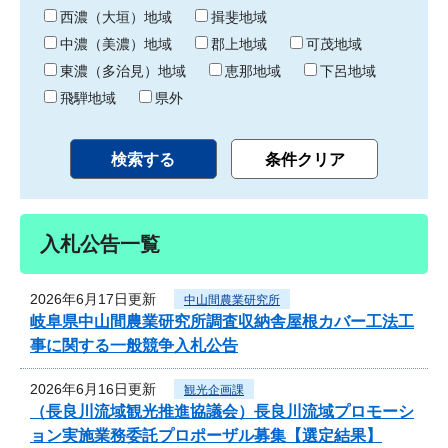
り
西濃（大垣）地域
揖斐地域
中濃（美濃）地域
郡上地域
可茂地域
東濃（多治見）地域
恵那地域
下呂地域
飛騨地域
県外
入札公告一覧
2026年6月17日更新
中山間農業研究所
岐阜県中山間農業研究所調査収納舎屋根カバー工法工
事に関する一般競争入札公告
2026年6月16日更新
観光企画課
（長良川流域観光推進協議会）長良川流域プロモーシ
ョン実施業務委託プロポーザル募集【選定結果】