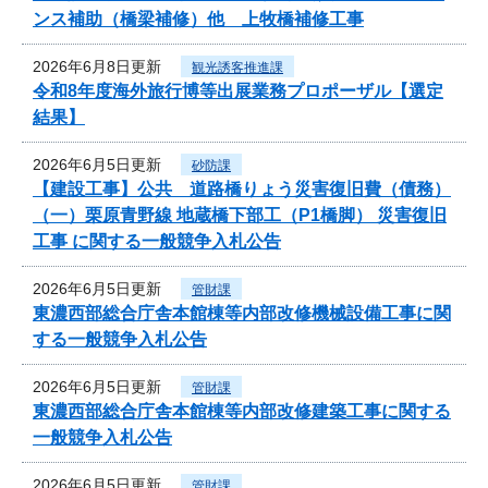
ンス補助（橋梁補修）他 上牧橋補修工事
2026年6月8日更新
観光誘客推進課
令和8年度海外旅行博等出展業務プロポーザル【選定
結果】
2026年6月5日更新
砂防課
【建設工事】公共 道路橋りょう災害復旧費（債務）
（一）栗原青野線 地蔵橋下部工（P1橋脚） 災害復旧
工事 に関する一般競争入札公告
2026年6月5日更新
管財課
東濃西部総合庁舎本館棟等内部改修機械設備工事に関
する一般競争入札公告
2026年6月5日更新
管財課
東濃西部総合庁舎本館棟等内部改修建築工事に関する
一般競争入札公告
2026年6月5日更新
管財課