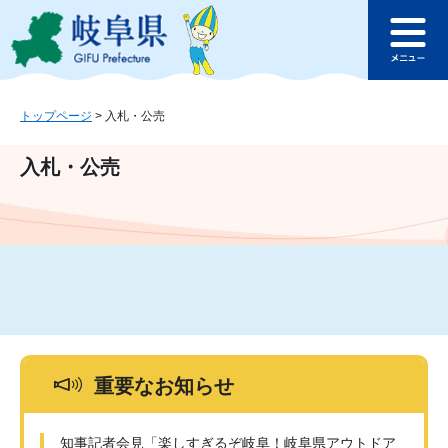
ペ
メ
このページの本文へ
ー
ニ
メ
ジ
ュ
ニ
の
ー
ュ
先
を
ー
頭
飛
トップページ
>
入札・公売
で
ば
す
し
入札・公売
。
て
本
文
へ
重要なお知らせ
知事記者会見「楽しすぎるぞ岐阜！岐阜県アウトドア