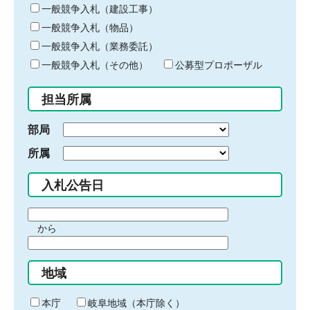
キ
一般競争入札（建設工事）
ー
一般競争入札（物品）
ワ
一般競争入札（業務委託）
ー
ド
一般競争入札（その他）
公募型プロポーザル
を
入
担当所属
力
部局
所属
入札公告日
期
から
間
期
の
間
始
地域
の
ま
終
り
わ
本庁
岐阜地域（本庁除く）