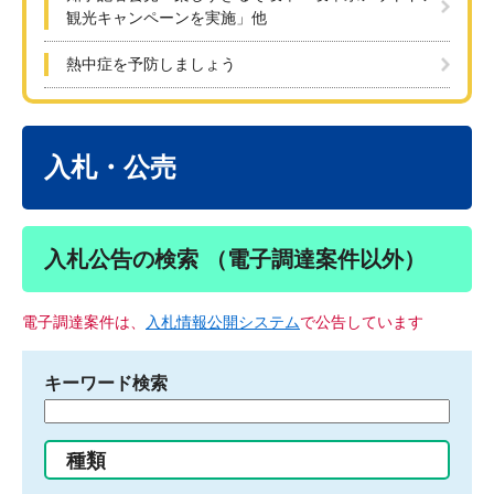
観光キャンペーンを実施」他
熱中症を予防しましょう
本
文
入札・公売
入札公告の検索 （電子調達案件以外）
電子調達案件は、
入札情報公開システム
で公告しています
キーワード検索
検
索
す
種類
る