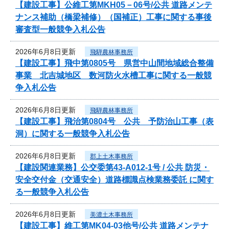
【建設工事】公維工第MKH05－06号/公共 道路メンテ
ナンス補助（橋梁補修）（国補正）工事に関する事後
審査型一般競争入札公告
2026年6月8日更新
飛騨農林事務所
【建設工事】飛中第0805号 県営中山間地域総合整備
事業 北吉城地区 数河防火水槽工事に関する一般競
争入札公告
2026年6月8日更新
飛騨農林事務所
【建設工事】飛治第0804号 公共 予防治山工事（表
洞）に関する一般競争入札公告
2026年6月8日更新
郡上土木事務所
【建設関連業務】公交委第43-A012-1号 / 公共 防災・
安全交付金（交通安全）道路標識点検業務委託 に関す
る一般競争入札公告
2026年6月8日更新
美濃土木事務所
【建設工事】維工第MK04-03他号/公共 道路メンテナ