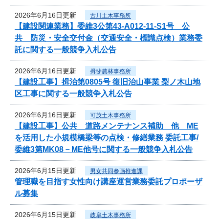
2026年6月16日更新
古川土木事務所
【建設関連業務】委維3公第43-A012-11-S1号 公
共 防災・安全交付金（交通安全・標識点検）業務委
託に関する一般競争入札公告
2026年6月16日更新
揖斐農林事務所
【建設工事】揖治第0805号 復旧治山事業 梨ノ木山地
区工事に関する一般競争入札公告
2026年6月16日更新
可茂土木事務所
【建設工事】公共 道路メンテナンス補助 他 ME
を活用した小規模橋梁等の点検・修繕業務 委託工事/
委維3第MK08－ME他号に関する一般競争入札公告
2026年6月15日更新
男女共同参画推進課
管理職を目指す女性向け講座運営業務委託プロポーザ
ル募集
2026年6月15日更新
岐阜土木事務所