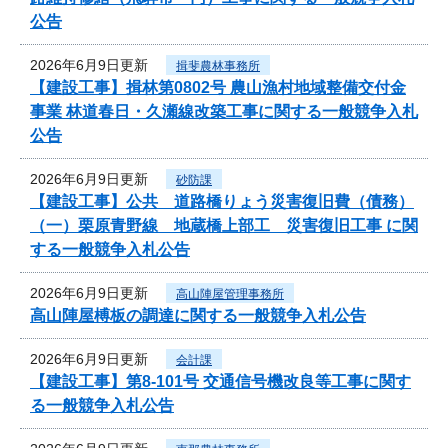
公告
2026年6月9日更新
揖斐農林事務所
【建設工事】揖林第0802号 農山漁村地域整備交付金
事業 林道春日・久瀬線改築工事に関する一般競争入札
公告
2026年6月9日更新
砂防課
【建設工事】公共 道路橋りょう災害復旧費（債務）
（一）栗原青野線 地蔵橋上部工 災害復旧工事 に関
する一般競争入札公告
2026年6月9日更新
高山陣屋管理事務所
高山陣屋榑板の調達に関する一般競争入札公告
2026年6月9日更新
会計課
【建設工事】第8-101号 交通信号機改良等工事に関す
る一般競争入札公告