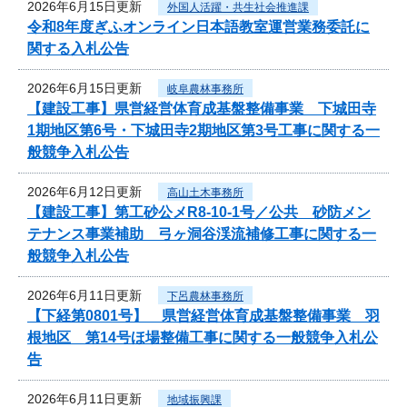
2026年6月15日更新
外国人活躍・共生社会推進課
令和8年度ぎふオンライン日本語教室運営業務委託に
関する入札公告
2026年6月15日更新
岐阜農林事務所
【建設工事】県営経営体育成基盤整備事業 下城田寺
1期地区第6号・下城田寺2期地区第3号工事に関する一
般競争入札公告
2026年6月12日更新
高山土木事務所
【建設工事】第工砂公メR8-10-1号／公共 砂防メン
テナンス事業補助 弓ヶ洞谷渓流補修工事に関する一
般競争入札公告
2026年6月11日更新
下呂農林事務所
【下経第0801号】 県営経営体育成基盤整備事業 羽
根地区 第14号ほ場整備工事に関する一般競争入札公
告
2026年6月11日更新
地域振興課