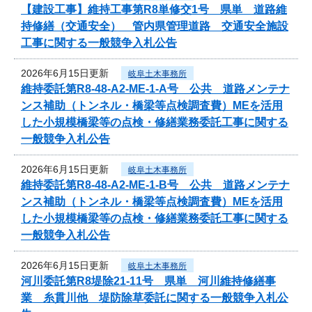
【建設工事】維持工事第R8単修交1号 県単 道路維
持修繕（交通安全） 管内県管理道路 交通安全施設
工事に関する一般競争入札公告
2026年6月15日更新
岐阜土木事務所
維持委託第R8-48-A2-ME-1-A号 公共 道路メンテナ
ンス補助（トンネル・橋梁等点検調査費）MEを活用
した小規模橋梁等の点検・修繕業務委託工事に関する
一般競争入札公告
2026年6月15日更新
岐阜土木事務所
維持委託第R8-48-A2-ME-1-B号 公共 道路メンテナ
ンス補助（トンネル・橋梁等点検調査費）MEを活用
した小規模橋梁等の点検・修繕業務委託工事に関する
一般競争入札公告
2026年6月15日更新
岐阜土木事務所
河川委託第R8堤除21-11号 県単 河川維持修繕事
業 糸貫川他 堤防除草委託に関する一般競争入札公