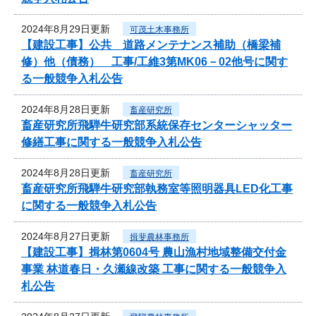
2024年8月29日更新
可茂土木事務所
【建設工事】公共 道路メンテナンス補助（橋梁補
修）他（債務） 工事/工維3第MK06－02他号に関す
る一般競争入札公告
2024年8月28日更新
畜産研究所
畜産研究所飛騨牛研究部系統保存センターシャッター
修繕工事に関する一般競争入札公告
2024年8月28日更新
畜産研究所
畜産研究所飛騨牛研究部執務室等照明器具LED化工事
に関する一般競争入札公告
2024年8月27日更新
揖斐農林事務所
【建設工事】揖林第0604号 農山漁村地域整備交付金
事業 林道春日・久瀬線改築 工事に関する一般競争入
札公告