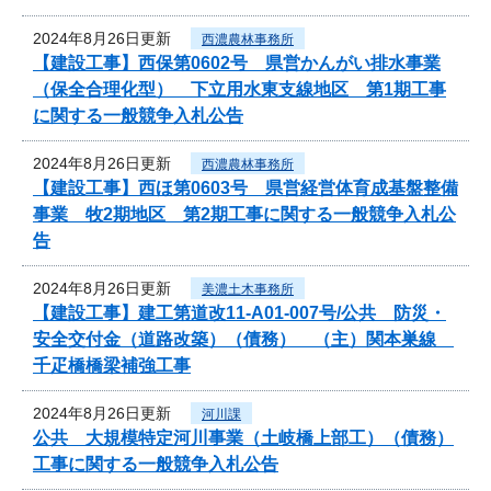
2024年8月26日更新
西濃農林事務所
【建設工事】西保第0602号 県営かんがい排水事業
（保全合理化型） 下立用水東支線地区 第1期工事
に関する一般競争入札公告
2024年8月26日更新
西濃農林事務所
【建設工事】西ほ第0603号 県営経営体育成基盤整備
事業 牧2期地区 第2期工事に関する一般競争入札公
告
2024年8月26日更新
美濃土木事務所
【建設工事】建工第道改11-A01-007号/公共 防災・
安全交付金（道路改築）（債務） （主）関本巣線
千疋橋橋梁補強工事
2024年8月26日更新
河川課
公共 大規模特定河川事業（土岐橋上部工）（債務）
工事に関する一般競争入札公告