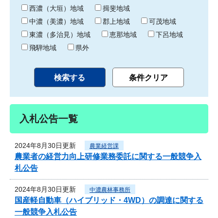
り
西濃（大垣）地域
揖斐地域
中濃（美濃）地域
郡上地域
可茂地域
東濃（多治見）地域
恵那地域
下呂地域
飛騨地域
県外
入札公告一覧
2024年8月30日更新
農業経営課
農業者の経営力向上研修業務委託に関する一般競争入
札公告
2024年8月30日更新
中濃農林事務所
国産軽自動車（ハイブリッド・4WD）の調達に関する
一般競争入札公告