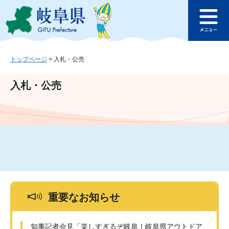
ペ
メ
このページの本文へ
ー
ニ
メ
ジ
ュ
ニ
の
ー
ュ
先
を
ー
頭
飛
トップページ
>
入札・公売
で
ば
す
し
入札・公売
。
て
本
文
へ
重要なお知らせ
知事記者会見「楽しすぎるぞ岐阜！岐阜県アウトドア