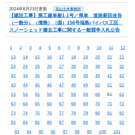
2024年8月23日更新
高山土木事務所
【建設工事】第工建単般1-1号／県単 道路新設改良
（一般分）（債務）（国）156号福島バイパス工区
スノーシェッド撤去工事に関する一般競争入札公告
1
2
3
4
5
6
7
8
9
10
11
12
13
14
15
16
17
18
19
20
21
22
23
24
25
26
27
28
29
30
31
32
33
34
35
36
37
38
39
40
41
42
43
44
45
46
47
48
49
50
51
52
53
54
55
56
57
58
59
60
61
62
63
64
65
66
67
68
69
70
71
72
73
74
75
76
77
78
79
80
81
82
83
84
85
86
87
88
89
90
91
92
93
94
95
96
97
98
99
100
101