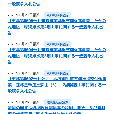
一般競争入札公告
2024年8月27日更新
恵那農林事務所
【恵基第0605号】県営農業基盤整備促進事業 たかみ
ね地区 暗渠排水第4期工事に関する一般競争入札公
告
2024年8月27日更新
恵那農林事務所
【恵基第0604号】県営農業基盤整備促進事業 たかみ
ね地区 暗渠排水第3期工事に関する一般競争入札公
告
2024年8月27日更新
恵那農林事務所
【恵林第0602号】公共 地方創生道整備推進交付金事
業 森林基幹道三森山（5）－2線開設工事に関する一
般競争入札公告
2024年8月26日更新
環境生活政策課
清流の国ぎふ環境教育副読本の印刷、発送、及び資料
編の作成業務に関する一般競争入札公告