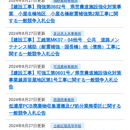
2024年8月27日更新
飛騨農林事務所
【建設工事】飛強第0602号 県営農道施設強化対策事
業 小屋名橋地区 小屋名橋耐震補強第2期工事に関
する一般競争入札公告
2024年8月27日更新
多治見土木事務所
【建設工事】工維第MK07－04他号 公共 道路メン
テナンス補助（耐震補強・国長橋）他（債務）工事に
関する一般競争入札公告
2024年8月27日更新
可茂農林事務所
【建設工事】可強工第0601号／県営農道施設強化対策
事業越原笹屋地区第1号工事に関する一般競争入札公
告
2024年8月27日更新
西濃県事務所
低濃度PCB廃棄物収集運搬及び処分業務委託に関する
一般競争入札公告
2024年8月27日更新
土岐紅陵高等学校