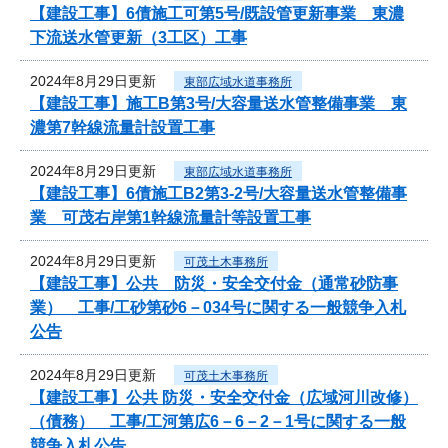
【建設工事】6債施工可第5号/既設管更新事業 東濃
下流送水管更新（3工区）工事
2024年8月29日更新
東部広域水道事務所
【建設工事】施工B第3号/大容量送水管整備事業 東
濃第7幹線流量計設置工事
2024年8月29日更新
東部広域水道事務所
【建設工事】6債施工B2第3-2号/大容量送水管整備事
業 可茂右岸第1幹線流量計等設置工事
2024年8月29日更新
可茂土木事務所
【建設工事】公共 防災・安全交付金（通常砂防事
業） 工事/工砂第砂6－034号に関する一般競争入札
公告
2024年8月29日更新
可茂土木事務所
【建設工事】公共 防災・安全交付金（広域河川改修）
（債務） 工事/工河第広6－6－2－1号に関する一般
競争入札公告