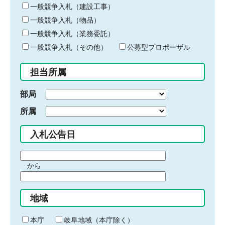
キ
一般競争入札（建設工事）
ー
一般競争入札（物品）
ワ
一般競争入札（業務委託）
ー
ド
一般競争入札（その他）
公募型プロポーザル
を
入
担当所属
力
部局
所属
入札公告日
期
から
間
期
の
間
始
地域
の
ま
終
り
わ
本庁
岐阜地域（本庁除く）