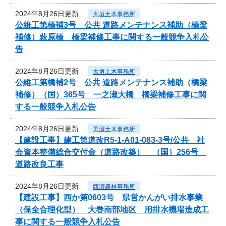
2024年8月26日更新
大垣土木事務所
公維工第橋補3号 公共 道路メンテナンス補助（橋梁
補修）萩原橋 橋梁補修工事に関する一般競争入札公
告
2024年8月26日更新
大垣土木事務所
公維工第橋補2号 公共 道路メンテナンス補助（橋梁
補修）（国）365号 一之瀬大橋 橋梁補修工事に関
する一般競争入札公告
2024年8月26日更新
美濃土木事務所
【建設工事】建工第道改R5-1-A01-083-3号/公共 社
会資本整備総合交付金（道路改築） （国）256号
道路改良工事
2024年8月26日更新
西濃農林事務所
【建設工事】西か第0603号 県営かんがい排水事業
（保全合理化型） 大巻南部地区 用排水機場造成工
事に関する一般競争入札公告