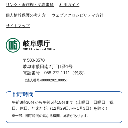
リンク・著作権・免責事項
利用ガイド
個人情報保護の考え方
ウェブアクセシビリティ方針
サイトマップ
岐阜県庁
GIFU Prefectural Office
〒500-8570
岐阜市薮田南2丁目1番1号
電話番号 058-272-1111（代表）
（法人番号4000020210005）
開庁時間
午前8時30分から午後5時15分まで
（土曜日、日曜日、祝
日、休日、年末年始（12月29日から1月3日）を除く）
※一部、開庁時間の異なる機関、施設があります。