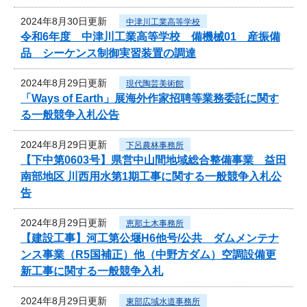
2024年8月30日更新
中津川工業高等学校
令和6年度 中津川工業高等学校 備機械01 産振備
品 シーケンス制御実習装置の調達
2024年8月29日更新
現代陶芸美術館
「Ways of Earth」展海外作家招聘等業務委託に関す
る一般競争入札公告
2024年8月29日更新
下呂農林事務所
【下中第0603号】県営中山間地域総合整備事業 益田
南部地区 川西用水第1期工事に関する一般競争入札公
告
2024年8月29日更新
恵那土木事務所
【建設工事】河工第公堰H6他号/公共 ダムメンテナ
ンス事業（R5国補正）他（中野方ダム）空調設備更
新工事に関する一般競争入札
2024年8月29日更新
東部広域水道事務所