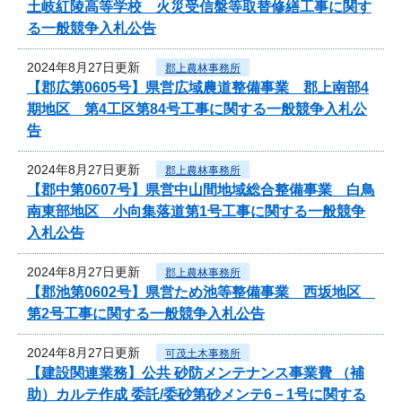
土岐紅陵高等学校 火災受信盤等取替修繕工事に関す
る一般競争入札公告
2024年8月27日更新
郡上農林事務所
【郡広第0605号】県営広域農道整備事業 郡上南部4
期地区 第4工区第84号工事に関する一般競争入札公
告
2024年8月27日更新
郡上農林事務所
【郡中第0607号】県営中山間地域総合整備事業 白鳥
南東部地区 小向集落道第1号工事に関する一般競争
入札公告
2024年8月27日更新
郡上農林事務所
【郡池第0602号】県営ため池等整備事業 西坂地区
第2号工事に関する一般競争入札公告
2024年8月27日更新
可茂土木事務所
【建設関連業務】公共 砂防メンテナンス事業費 （補
助）カルテ作成 委託/委砂第砂メンテ6－1号に関する