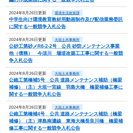
2024年8月26日更新
環境生活政策課
中学生向け環境教育教材用動画制作及び配信業務委託
に関する一般競争入札公告
2024年8月26日更新
大垣土木事務所
公砂工第砂メR6-2-2号 公共 砂防メンテナンス事業
他（債務） 今須川 堰堤改築工工事に関する一般競
争入札公告
2024年8月26日更新
大垣土木事務所
公維工第橋補5号 公共 道路メンテナンス補助（橋梁
補修）（主）大垣一宮線 羽島大橋 橋梁補修工事に
関する一般競争入札公告
2024年8月26日更新
大垣土木事務所
公維工第橋補4号 公共 道路メンテナンス補助（橋梁
補修）（主）津島南濃線 東海大橋長良川橋 橋梁補
修工事に関する一般競争入札公告