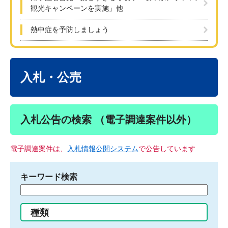
観光キャンペーンを実施」他
熱中症を予防しましょう
本
文
入札・公売
入札公告の検索 （電子調達案件以外）
電子調達案件は、
入札情報公開システム
で公告しています
キーワード検索
検
索
す
種類
る