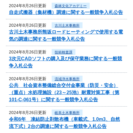
2024年8月26日更新
森林文化アカデミー
自走式搬器（集材機）調達に関する一般競争入札公告
2024年8月26日更新
古川土木事務所
古川土木事務所熊坂ロードヒーティングで使用する電
気の調達に関する一般競争入札公告
2024年8月26日更新
技術検査課
3次元CADソフトの購入及び保守業務に関する一般競
争入札公告
2024年8月26日更新
流域浄水事務所
公共 社会資本整備総合交付金事業（防災・安全）
（重点）水処理施設（23～25池）耐震対策工事（第
101-C-061号）に関する一般競争入札公告
2024年8月26日更新
岐阜土木事務所
令和6年 凍結防止剤散布機（車載式、1.0m3、自然
流下式）2台の調達に関する一般競争入札公告