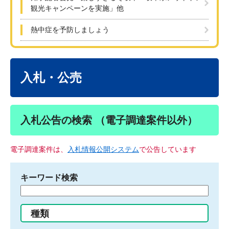
観光キャンペーンを実施」他
熱中症を予防しましょう
本
文
入札・公売
入札公告の検索 （電子調達案件以外）
電子調達案件は、
入札情報公開システム
で公告しています
キーワード検索
検
索
す
種類
る