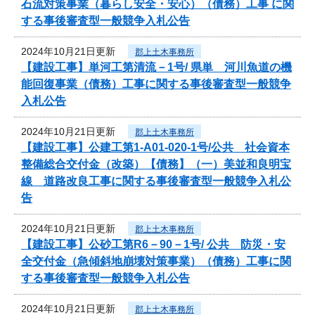
石流対策事業（暮らし安全・安心）（債務）工事 に関
する事後審査型一般競争入札公告
2024年10月21日更新
郡上土木事務所
【建設工事】単河工第清流－1号/ 県単 河川魚道の機
能回復事業（債務）工事に関する事後審査型一般競争
入札公告
2024年10月21日更新
郡上土木事務所
【建設工事】公建工第1-A01-020-1号/公共 社会資本
整備総合交付金（改築）【債務】（一）美並和良明宝
線 道路改良工事に関する事後審査型一般競争入札公
告
2024年10月21日更新
郡上土木事務所
【建設工事】公砂工第R6－90－1号/ 公共 防災・安
全交付金（急傾斜地崩壊対策事業）（債務）工事に関
する事後審査型一般競争入札公告
2024年10月21日更新
郡上土木事務所