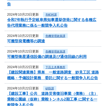
告
2024年10月23日更新
市町村課
令和7年執行予定岐阜県知事選挙啓発に関する各種広
告代理業務に係る一般競争入札公告
2024年10月22日更新
危機管理政策課
可搬型発電機等の調達
2024年10月22日更新
危機管理政策課
可搬型衛星通信設備の調達及び通信回線の利用
2024年10月22日更新
下呂土木事務所
【建設関連業務】県単 一般道路調査 妙見工区 道路
概略・予備設計業務 委託に関する一般競争入札公告
2024年10月22日更新
砂防課
【建設工事】公共 道路災害復旧事業（債務）（主）
乗鞍公園線（仮称）乗鞍トンネル2期工事 に関する一
般競争入札公告