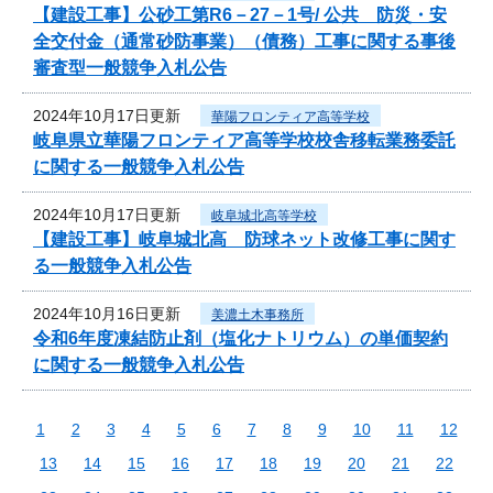
【建設工事】公砂工第R6－27－1号/ 公共 防災・安
全交付金（通常砂防事業）（債務）工事に関する事後
審査型一般競争入札公告
2024年10月17日更新
華陽フロンティア高等学校
岐阜県立華陽フロンティア高等学校校舎移転業務委託
に関する一般競争入札公告
2024年10月17日更新
岐阜城北高等学校
【建設工事】岐阜城北高 防球ネット改修工事に関す
る一般競争入札公告
2024年10月16日更新
美濃土木事務所
令和6年度凍結防止剤（塩化ナトリウム）の単価契約
に関する一般競争入札公告
1
2
3
4
5
6
7
8
9
10
11
12
13
14
15
16
17
18
19
20
21
22