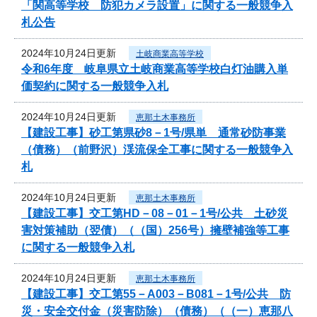
「関高等学校 防犯カメラ設置」に関する一般競争入
札公告
2024年10月24日更新
土岐商業高等学校
令和6年度 岐阜県立土岐商業高等学校白灯油購入単
価契約に関する一般競争入札
2024年10月24日更新
恵那土木事務所
【建設工事】砂工第県砂8－1号/県単 通常砂防事業
（債務）（前野沢）渓流保全工事に関する一般競争入
札
2024年10月24日更新
恵那土木事務所
【建設工事】交工第HD－08－01－1号/公共 土砂災
害対策補助（翌債）（（国）256号）擁壁補強等工事
に関する一般競争入札
2024年10月24日更新
恵那土木事務所
【建設工事】交工第55－A003－B081－1号/公共 防
災・安全交付金（災害防除）（債務）（（一）恵那八