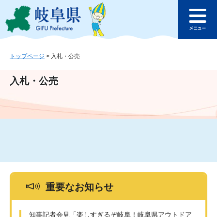
ペ
メ
このページの本文へ
ー
ニ
メ
ジ
ュ
ニ
の
ー
ュ
先
を
ー
頭
飛
トップページ
>
入札・公売
で
ば
す
し
入札・公売
。
て
本
文
へ
重要なお知らせ
知事記者会見「楽しすぎるぞ岐阜！岐阜県アウトドア