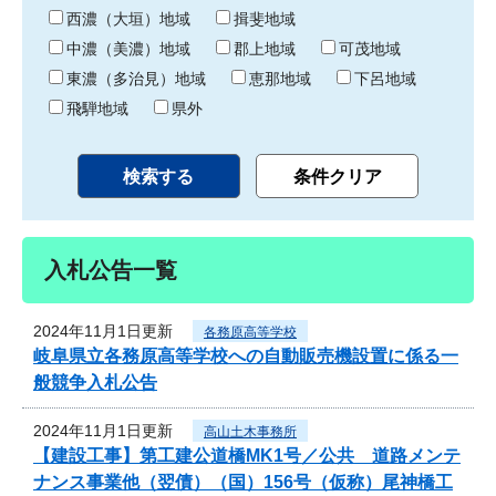
り
西濃（大垣）地域
揖斐地域
中濃（美濃）地域
郡上地域
可茂地域
東濃（多治見）地域
恵那地域
下呂地域
飛騨地域
県外
入札公告一覧
2024年11月1日更新
各務原高等学校
岐阜県立各務原高等学校への自動販売機設置に係る一
般競争入札公告
2024年11月1日更新
高山土木事務所
【建設工事】第工建公道橋MK1号／公共 道路メンテ
ナンス事業他（翌債）（国）156号（仮称）尾神橋工