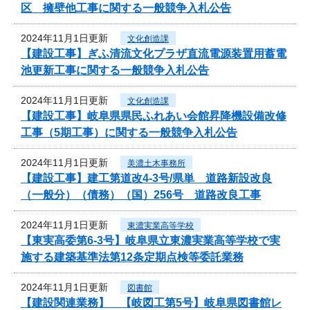
区 擁壁他工事に関する一般競争入札公告
2024年11月1日更新
文化創造課
【建設工事】ぎふ清流文化プラザ直流電源装置用蓄電
池更新工事に関する一般競争入札公告
2024年11月1日更新
文化創造課
【建設工事】岐阜県県民ふれあい会館昇降機設備改修
工事（5期工事）に関する一般競争入札公告
2024年11月1日更新
美濃土木事務所
【建設工事】建工第道改4-3号/県単 道路新設改良
（一般分）（債務）（国）256号 道路改良工事
2024年11月1日更新
東濃実業高等学校
【東実高委第6-3号】岐阜県立東濃実業高等学校で実
施する建築基準法第12条定期点検等委託業務
2024年11月1日更新
図書館
【建設関連業務】 【岐図工第5号】岐阜県図書館レ