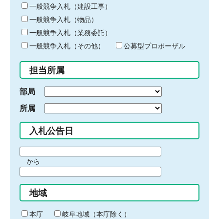
キ
一般競争入札（建設工事）
ー
一般競争入札（物品）
ワ
一般競争入札（業務委託）
ー
ド
一般競争入札（その他）
公募型プロポーザル
を
入
担当所属
力
部局
所属
入札公告日
期
から
間
期
の
間
始
地域
の
ま
終
り
わ
本庁
岐阜地域（本庁除く）