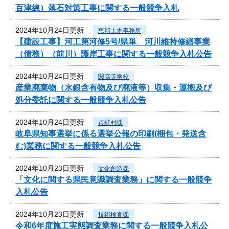
百津線）落石対策工事に関する一般競争入札
2024年10月24日更新
恵那土木事務所
【建設工事】河工第河修5号/県単 河川維持修繕事業
（債務）（前川）護岸工事に関する一般競争入札公告
2024年10月24日更新
関高等学校
産業廃棄物（水銀含有物及び廃液等）収集・運搬及び
処分委託に関する一般競争入札公告
2024年10月24日更新
市町村課
岐阜県知事選挙に係る選挙公報の印刷(梱包・発送含
む)業務に関する一般競争入札公告
2024年10月23日更新
文化創造課
「文化に関する県民意識調査業務」に関する一般競争
入札公告
2024年10月23日更新
技術検査課
令和6年度施工実態調査業務に関する一般競争入札公