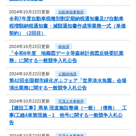
2024年10月22日更新
自動車税事務所
令和7年度自動車税種別割定期納税通知書及び自動車
税増額納税通知書・減額通知書作成等業務一式（単価
契約）（2回目）
2024年10月22日更新
林政課
「令和6年度 地籍図データ等森林計画図反映委託業
務」に関する一般競争入札公告
2024年10月22日更新
公園緑地課
第42回全国都市緑化ぎふフェア「世界淡水魚園」会場
演出業務に関する一般競争入札公告
2024年10月22日更新
可茂土木事務所
【建設工事】県単 現道施設整備（一般）（債務） 工
事/工維4単第現施－1 他号に関する一般競争入札公
告
2024年10月22日更新
可茂土木事務所