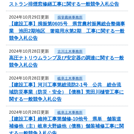
ストラン排煙窓修繕工事に関する一般競争入札公告
2024年10月29日更新
揖斐農林事務所
【建設工事】揖振第0605号 県営農村振興総合整備事
業 池田2期地区 箸箱用水第2期 工事に関する一般
競争入札公告
2024年10月28日更新
古川土木事務所
高圧ナトリウムランプ及び安定器の調達に関する一般
競争入札公告
2024年10月28日更新
岐阜土木事務所
【建設工事】河川工事第総流防2-1号 公共 総合流
域防災事業（防災・安全）【債務】荒田川樋管工事に
関する一般競争入札公告
2024年10月28日更新
岐阜土木事務所
【建設工事】維持工事第舗修-10他号 県単 舗装道
補修他（主）岐阜大野線他（債務）舗装補修工事に関
する一般競争入札公告