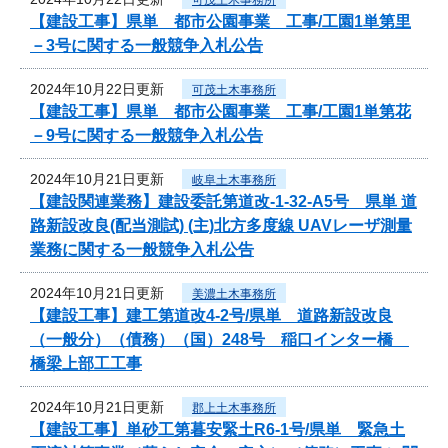
【建設工事】県単 都市公園事業 工事/工園1単第里
－3号に関する一般競争入札公告
2024年10月22日更新
可茂土木事務所
【建設工事】県単 都市公園事業 工事/工園1単第花
－9号に関する一般競争入札公告
2024年10月21日更新
岐阜土木事務所
【建設関連業務】建設委託第道改-1-32-A5号 県単 道
路新設改良(配当測試) (主)北方多度線 UAVレーザ測量
業務に関する一般競争入札公告
2024年10月21日更新
美濃土木事務所
【建設工事】建工第道改4-2号/県単 道路新設改良
（一般分）（債務）（国）248号 稲口インター橋
橋梁上部工工事
2024年10月21日更新
郡上土木事務所
【建設工事】単砂工第暮安緊土R6-1号/県単 緊急土