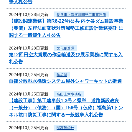
争入札公告
2024年10月28日更新
長良川上流河川開発工事事務所
【建設関連業務】第R6-22号/公共 内ケ谷ダム建設事業
（翌債）左岸法面変状対策減勢工修正設計業務委託 に
関する一般競争入札公告
2024年10月28日更新
文化創造課
第12回円空大賞展の作品輸送及び展示業務に関する入
札公告
2024年10月25日更新
防災課
自律分散型水循環システム屋外シャワーキットの調達
2024年10月25日更新
高山土木事務所
【建設工事】第工建単般1-3号／県単 道路新設改良
（一般分）（債務）（国）156号（仮称）福島第1トン
ネル坑口防災工事に関する一般競争入札公告
2024年10月25日更新
関高等学校