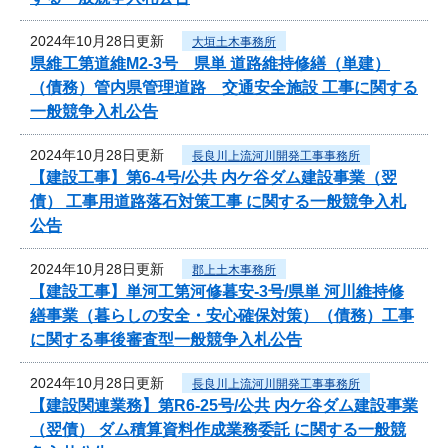
2024年10月28日更新
大垣土木事務所
県維工第道維M2-3号 県単 道路維持修繕（単建）
（債務）管内県管理道路 交通安全施設 工事に関する
一般競争入札公告
2024年10月28日更新
長良川上流河川開発工事事務所
【建設工事】第6-4号/公共 内ケ谷ダム建設事業（翌
債） 工事用道路落石対策工事 に関する一般競争入札
公告
2024年10月28日更新
郡上土木事務所
【建設工事】単河工第河修暮安-3号/県単 河川維持修
繕事業（暮らしの安全・安心確保対策）（債務）工事
に関する事後審査型一般競争入札公告
2024年10月28日更新
長良川上流河川開発工事事務所
【建設関連業務】第R6-25号/公共 内ケ谷ダム建設事業
（翌債） ダム積算資料作成業務委託 に関する一般競