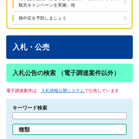
観光キャンペーンを実施」他
熱中症を予防しましょう
本
文
入札・公売
入札公告の検索 （電子調達案件以外）
電子調達案件は、
入札情報公開システム
で公告しています
キーワード検索
検
索
す
種類
る