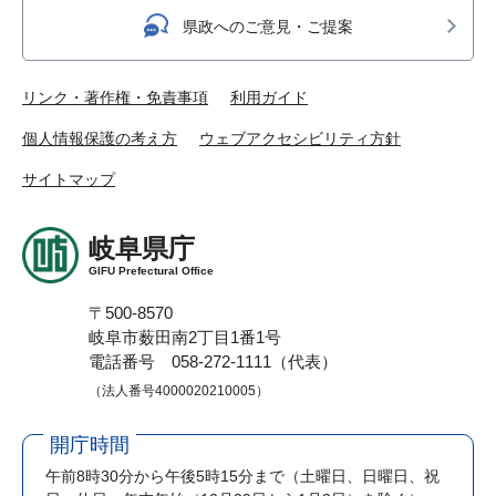
県政へのご意見・ご提案
リンク・著作権・免責事項
利用ガイド
個人情報保護の考え方
ウェブアクセシビリティ方針
サイトマップ
岐阜県庁
GIFU Prefectural Office
〒500-8570
岐阜市薮田南2丁目1番1号
電話番号 058-272-1111（代表）
（法人番号4000020210005）
開庁時間
午前8時30分から午後5時15分まで
（土曜日、日曜日、祝