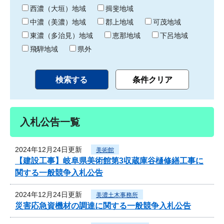
り
西濃（大垣）地域
揖斐地域
中濃（美濃）地域
郡上地域
可茂地域
東濃（多治見）地域
恵那地域
下呂地域
飛騨地域
県外
入札公告一覧
2024年12月24日更新
美術館
【建設工事】岐阜県美術館第3収蔵庫谷樋修繕工事に
関する一般競争入札公告
2024年12月24日更新
美濃土木事務所
災害応急資機材の調達に関する一般競争入札公告