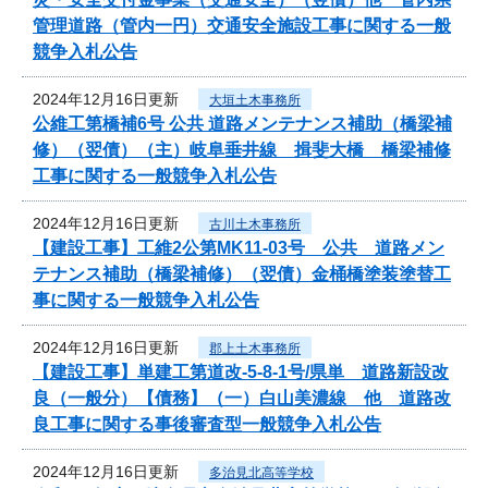
管理道路（管内一円）交通安全施設工事に関する一般
競争入札公告
2024年12月16日更新
大垣土木事務所
公維工第橋補6号 公共 道路メンテナンス補助（橋梁補
修）（翌債）（主）岐阜垂井線 揖斐大橋 橋梁補修
工事に関する一般競争入札公告
2024年12月16日更新
古川土木事務所
【建設工事】工維2公第MK11-03号 公共 道路メン
テナンス補助（橋梁補修）（翌債）金桶橋塗装塗替工
事に関する一般競争入札公告
2024年12月16日更新
郡上土木事務所
【建設工事】単建工第道改-5-8-1号/県単 道路新設改
良（一般分）【債務】（一）白山美濃線 他 道路改
良工事に関する事後審査型一般競争入札公告
2024年12月16日更新
多治見北高等学校