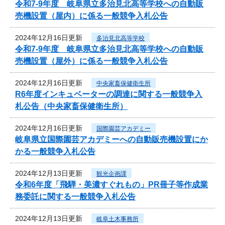
令和7‐9年度 岐阜県立多治見北高等学校への自動販
売機設置（屋内）に係る一般競争入札公告
2024年12月16日更新
多治見北高等学校
令和7‐9年度 岐阜県立多治見北高等学校への自動販
売機設置（屋外）に係る一般競争入札公告
2024年12月16日更新
中央家畜保健衛生所
R6年度インキュベーターの調達に関する一般競争入
札公告（中央家畜保健衛生所）
2024年12月16日更新
国際園芸アカデミー
岐阜県立国際園芸アカデミーへの自動販売機設置にか
かる一般競争入札公告
2024年12月13日更新
観光企画課
令和6年度「飛騨・美濃すぐれもの」PR冊子等作成業
務委託に関する一般競争入札公告
2024年12月13日更新
岐阜土木事務所