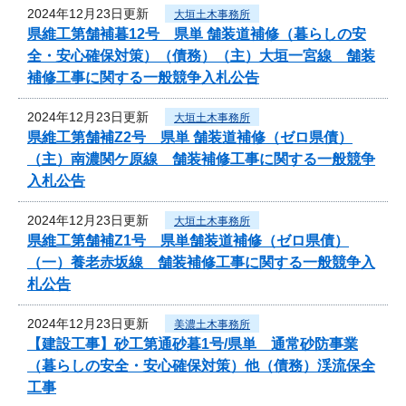
2024年12月23日更新
大垣土木事務所
県維工第舗補暮12号 県単 舗装道補修（暮らしの安
全・安心確保対策）（債務）（主）大垣一宮線 舗装
補修工事に関する一般競争入札公告
2024年12月23日更新
大垣土木事務所
県維工第舗補Z2号 県単 舗装道補修（ゼロ県債）
（主）南濃関ケ原線 舗装補修工事に関する一般競争
入札公告
2024年12月23日更新
大垣土木事務所
県維工第舗補Z1号 県単舗装道補修（ゼロ県債）
（一）養老赤坂線 舗装補修工事に関する一般競争入
札公告
2024年12月23日更新
美濃土木事務所
【建設工事】砂工第通砂暮1号/県単 通常砂防事業
（暮らしの安全・安心確保対策）他（債務）渓流保全
工事