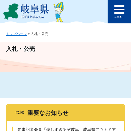
ペ
メ
このページの本文へ
ー
ニ
メ
ジ
ュ
ニ
の
ー
ュ
先
を
ー
頭
飛
トップページ
>
入札・公売
で
ば
す
し
入札・公売
。
て
本
文
へ
重要なお知らせ
知事記者会見「楽しすぎるぞ岐阜！岐阜県アウトドア