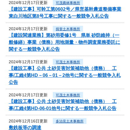
2024年12月17日更新
可茂農林事務所
【建設工事】可幹工第0602号／県営基幹農道整備事業
東白川地区第8号工事に関する一般競争入札公告
2024年12月17日更新
揖斐土木事務所
【建設関連業務】第砂用委修1号 県単 砂防維持（一
般修繕）事業（債務）用地測量・物件調査業務委託に
関する一般競争入札公告
2024年12月17日更新
可茂土木事務所
【建設工事】公共 土砂災害対策補助他（債務） 工
事/工維4第HD－06－01－2他号に関する一般競争入札
公告
2024年12月17日更新
可茂土木事務所
【建設工事】公共 土砂災害対策補助他（債務） 工
事/工維4第HD-06-01他号に関する一般競争入札公告
2024年12月16日更新
多治見土木事務所
敷鉄板等の調達