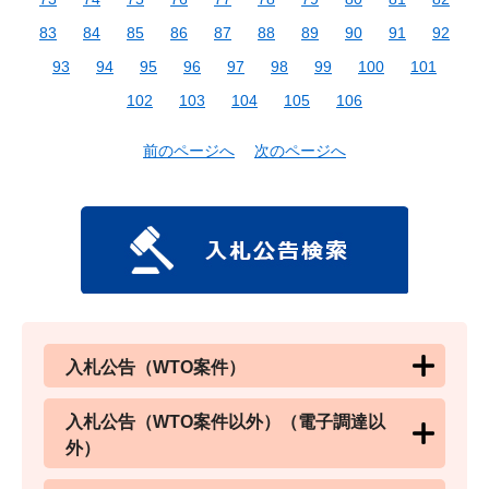
83
84
85
86
87
88
89
90
91
92
93
94
95
96
97
98
99
100
101
102
103
104
105
106
前のページへ
次のページへ
入札公告（WTO案件）
入札公告（WTO案件以外）（電子調達以
外）