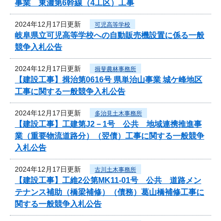
事業 東濃第6幹線（4工区）工事
2024年12月17日更新
可児高等学校
岐阜県立可児高等学校への自動販売機設置に係る一般
競争入札公告
2024年12月17日更新
揖斐農林事務所
【建設工事】揖治第0616号 県単治山事業 城ケ峰地区
工事に関する一般競争入札公告
2024年12月17日更新
多治見土木事務所
【建設工事】工建第J2－1号 公共 地域連携推進事
業（重要物流道路分）（翌債）工事に関する一般競争
入札公告
2024年12月17日更新
古川土木事務所
【建設工事】工維2公第MK11-01号 公共 道路メン
テナンス補助（橋梁補修）（債務）葛山橋補修工事に
関する一般競争入札公告