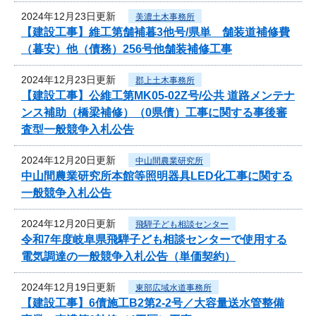
2024年12月23日更新
美濃土木事務所
【建設工事】維工第舗補暮3他号/県単 舗装道補修費
（暮安）他（債務）256号他舗装補修工事
2024年12月23日更新
郡上土木事務所
【建設工事】公維工第MK05-02Z号/公共 道路メンテナ
ンス補助（橋梁補修）（0県債）工事に関する事後審
査型一般競争入札公告
2024年12月20日更新
中山間農業研究所
中山間農業研究所本館等照明器具LED化工事に関する
一般競争入札公告
2024年12月20日更新
飛騨子ども相談センター
令和7年度岐阜県飛騨子ども相談センターで使用する
電気調達の一般競争入札公告（単価契約）
2024年12月19日更新
東部広域水道事務所
【建設工事】6債施工B2第2-2号／大容量送水管整備