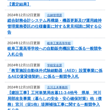
【選定結果】
2024年12月12日更新
出納管理課
総合財務会計システム再構築・機器更新及び運用維持
管理業務委託の仕様書案に対する意見招請に関する公
告
2024年12月11日更新
岐阜工業高等学校
岐阜工業高等学校への自動販売機設置に係る一般競争
入札公告
2024年12月11日更新
学校安全課
「教育施設自動体外式除細動器（AED）設置事業に係
るAED賃貸借契約」に係る一般競争入札
2024年12月10日更新
古川土木事務所
【建設工事】工河単第局改暮11-3-4他号 県単 河川
局部改良事業（暮らしの安全・安心確保対策）他（債
務）宮川（栄1他）堤脚補強工事に関する一般競争入