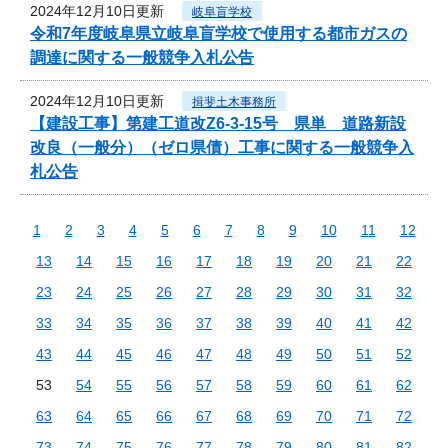
2024年12月10日更新
岐阜盲学校
令和7年度岐阜県立岐阜盲学校で使用する都市ガスの
調達に関する一般競争入札公告
2024年12月10日更新
揖斐土木事務所
【建設工事】第建工道改Z6-3-15号 県単 道路新設
改良（一般分）（ゼロ県債）工事に関する一般競争入
札公告
1
2
3
4
5
6
7
8
9
10
11
12
13
14
15
16
17
18
19
20
21
22
23
24
25
26
27
28
29
30
31
32
33
34
35
36
37
38
39
40
41
42
43
44
45
46
47
48
49
50
51
52
53
54
55
56
57
58
59
60
61
62
63
64
65
66
67
68
69
70
71
72
73
74
75
76
77
78
79
80
81
82