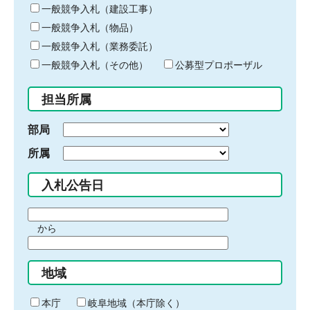
キ
一般競争入札（建設工事）
ー
一般競争入札（物品）
ワ
一般競争入札（業務委託）
ー
ド
一般競争入札（その他）
公募型プロポーザル
を
入
担当所属
力
部局
所属
入札公告日
期
から
間
期
の
間
始
地域
の
ま
終
り
わ
本庁
岐阜地域（本庁除く）