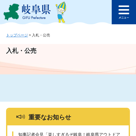
ペ
メ
このページの本文へ
ー
ニ
メ
ジ
ュ
ニ
の
ー
ュ
先
を
ー
頭
飛
トップページ
>
入札・公売
で
ば
す
し
入札・公売
。
て
本
文
へ
重要なお知らせ
知事記者会見「楽しすぎるぞ岐阜！岐阜県アウトドア