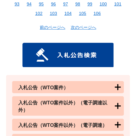
93
94
95
96
97
98
99
100
101
102
103
104
105
106
前のページへ
次のページへ
入札公告（WTO案件）
入札公告（WTO案件以外）（電子調達以
外）
入札公告（WTO案件以外）（電子調達）