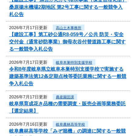
桑原揚水機場2期地区 第2号工事に関する一般競争入
札公告
2026年7月17日更新
高山土木事務所
【建設工事】第工砂公通R8-059号／公共 防災・安全
交付金（通常砂防事業）御母衣谷付替道路工事に関す
る一般競争入札公告
2026年7月17日更新
岐阜本巣特別支援学校
令和8年度岐阜県立岐阜本巣特別支援学校で実施する
建築基準法第12条定期点検等委託業務に関する一般競
争入札公告
2026年7月17日更新
農産園芸課
岐阜県育成花き品種の需要調査・販売企画等業務委託
【選定結果】
2026年7月16日更新
岐阜農林高等学校
岐阜農林高等学校「みぞ堀機」の調達に関する一般競