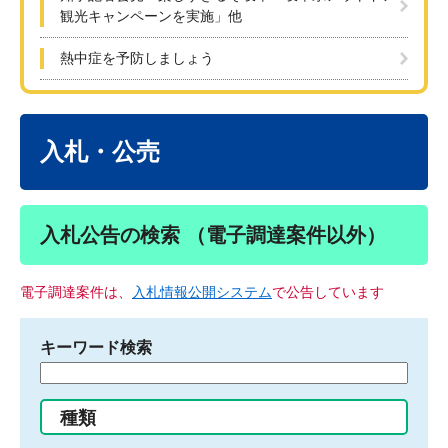
観光キャンペーンを実施」他
熱中症を予防しましょう
本
文
入札・公売
入札公告の検索 （電子調達案件以外）
電子調達案件は、
入札情報公開システム
で公告しています
キーワード検索
検
索
す
種類
る