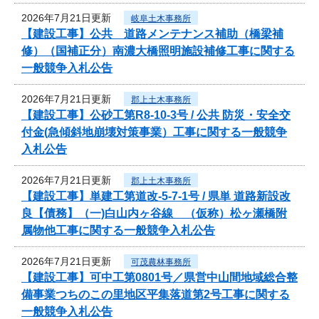
2026年7月21日更新
岐阜土木事務所
【建設工事】公共 道路メンテナンス補助（橋梁補
修）（国補正分）南濃大橋照明施設補修工事に関する
一般競争入札公告
2026年7月21日更新
郡上土木事務所
【建設工事】公砂工第R8-10-3号 / 公共 防災・安全交
付金(急傾斜地崩壊対策事業）工事に関する一般競争
入札公告
2026年7月21日更新
郡上土木事務所
【建設工事】単建工第道改-5-7-1号 / 県単 道路新設改
良【債務】（一)白山内ヶ谷線 （仮称）松ヶ瀬橋附
属物他工事に関する一般競争入札公告
2026年7月21日更新
可茂農林事務所
【建設工事】可中工第0801号／県営中山間地域総合整
備事業つちのこの里地区平集落道第2号工事に関する
一般競争入札公告