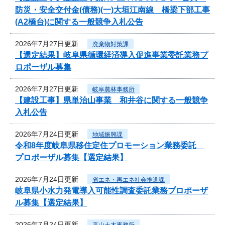
防災・安全交付金(債務)(一)大垣江南線 橋梁下部工事
(A2橋台)に関する一般競争入札公告
2026年7月27日更新
廃棄物対策課
【選定結果】岐阜県循環経済導入促進事業委託業務プ
ロポーザル募集
2026年7月27日更新
岐阜農林事務所
【建設工事】県単治山事業 和井谷に関する一般競争
入札公告
2026年7月24日更新
地域振興課
令和8年度岐阜県移住定住プロモーション業務委託
プロポーザル募集【選定結果】
2026年7月24日更新
省エネ・再エネ社会推進課
岐阜県小水力発電導入可能性調査委託業務プロポーザ
ル募集【選定結果】
2026年7月24日更新
高山土木事務所