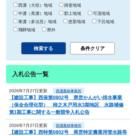
り
西濃（大垣）地域
揖斐地域
中濃（美濃）地域
郡上地域
可茂地域
東濃（多治見）地域
恵那地域
下呂地域
飛騨地域
県外
入札公告一覧
2026年7月27日更新
西濃農林事務所
【建設工事】西保第0802号 県営かんがい排水事業
（保全合理化型） 柿之木戸用水3期地区 水路補修
第1期工事に関する一般競争入札公告
2026年7月27日更新
西濃農林事務所
【建設工事】西特第0802号 県営特定農業用管水路等