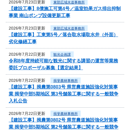
2026年7月23日更新
東部広域水道事務所
【建設工事】8債施工可第4号／温室効果ガス排出抑制
事業 南山ポンプ設備更新工事
2026年7月23日更新
東部広域水道事務所
【建設工事】工東第5号／落合取水場取水井（外面）
劣化修繕工事
2026年7月22日更新
観光企画課
令和8年度持続可能な観光に関する講習の運営等業務
委託プロポーザル募集【選定結果】
2026年7月22日更新
揖斐農林事務所
【建設工事】揖農第0803号 県営農道施設強化対策事
業 揖斐中部5期地区 第3号舗装工事に関する一般競争
入札公告
2026年7月22日更新
揖斐農林事務所
【建設工事】揖農第0802号 県営農道施設強化対策事
業 揖斐中部5期地区 第2号舗装工事に関する一般競争