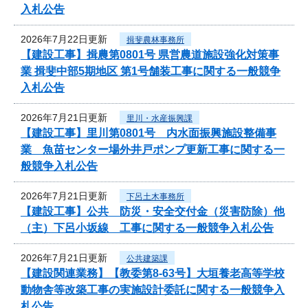
入札公告
2026年7月22日更新
揖斐農林事務所
【建設工事】揖農第0801号 県営農道施設強化対策事
業 揖斐中部5期地区 第1号舗装工事に関する一般競争
入札公告
2026年7月21日更新
里川・水産振興課
【建設工事】里川第0801号 内水面振興施設整備事
業 魚苗センター場外井戸ポンプ更新工事に関する一
般競争入札公告
2026年7月21日更新
下呂土木事務所
【建設工事】公共 防災・安全交付金（災害防除）他
（主）下呂小坂線 工事に関する一般競争入札公告
2026年7月21日更新
公共建築課
【建設関連業務】【教委第8-63号】大垣養老高等学校
動物舎等改築工事の実施設計委託に関する一般競争入
札公告