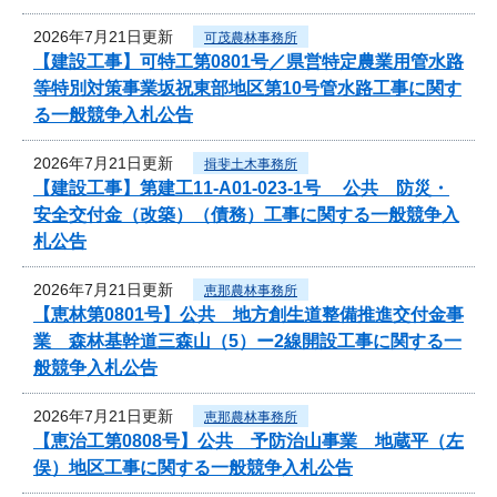
2026年7月21日更新
可茂農林事務所
【建設工事】可特工第0801号／県営特定農業用管水路
等特別対策事業坂祝東部地区第10号管水路工事に関す
る一般競争入札公告
2026年7月21日更新
揖斐土木事務所
【建設工事】第建工11-A01-023-1号 公共 防災・
安全交付金（改築）（債務）工事に関する一般競争入
札公告
2026年7月21日更新
恵那農林事務所
【恵林第0801号】公共 地方創生道整備推進交付金事
業 森林基幹道三森山（5）ー2線開設工事に関する一
般競争入札公告
2026年7月21日更新
恵那農林事務所
【恵治工第0808号】公共 予防治山事業 地蔵平（左
俣）地区工事に関する一般競争入札公告