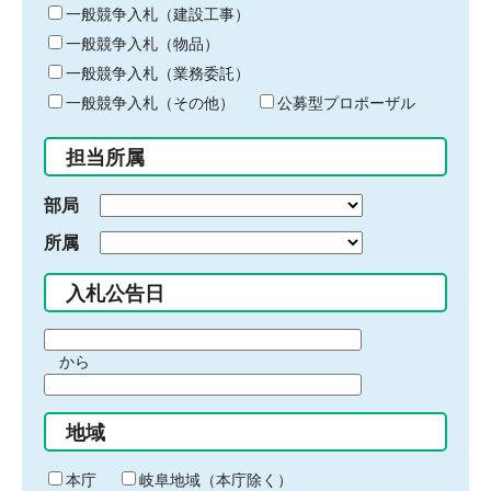
キ
一般競争入札（建設工事）
ー
一般競争入札（物品）
ワ
一般競争入札（業務委託）
ー
ド
一般競争入札（その他）
公募型プロポーザル
を
入
担当所属
力
部局
所属
入札公告日
期
から
間
期
の
間
始
地域
の
ま
終
り
わ
本庁
岐阜地域（本庁除く）