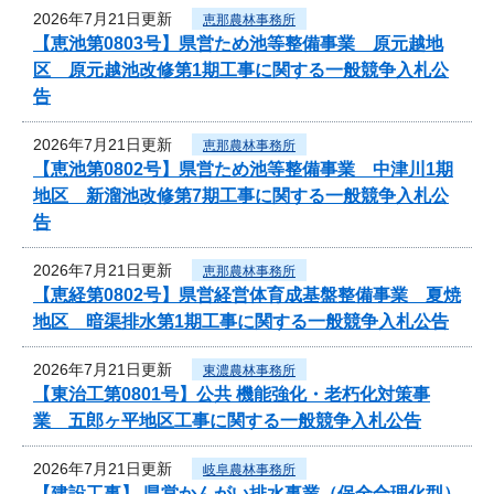
2026年7月21日更新
恵那農林事務所
【恵池第0803号】県営ため池等整備事業 原元越地
区 原元越池改修第1期工事に関する一般競争入札公
告
2026年7月21日更新
恵那農林事務所
【恵池第0802号】県営ため池等整備事業 中津川1期
地区 新溜池改修第7期工事に関する一般競争入札公
告
2026年7月21日更新
恵那農林事務所
【恵経第0802号】県営経営体育成基盤整備事業 夏焼
地区 暗渠排水第1期工事に関する一般競争入札公告
2026年7月21日更新
東濃農林事務所
【東治工第0801号】公共 機能強化・老朽化対策事
業 五郎ヶ平地区工事に関する一般競争入札公告
2026年7月21日更新
岐阜農林事務所
【建設工事】 県営かんがい排水事業（保全合理化型）