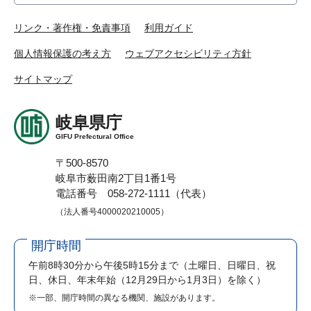
リンク・著作権・免責事項
利用ガイド
個人情報保護の考え方
ウェブアクセシビリティ方針
サイトマップ
岐阜県庁
GIFU Prefectural Office
〒500-8570
岐阜市薮田南2丁目1番1号
電話番号 058-272-1111（代表）
（法人番号4000020210005）
開庁時間
午前8時30分から午後5時15分まで
（土曜日、日曜日、祝
日、休日、年末年始（12月29日から1月3日）を除く）
※一部、開庁時間の異なる機関、施設があります。