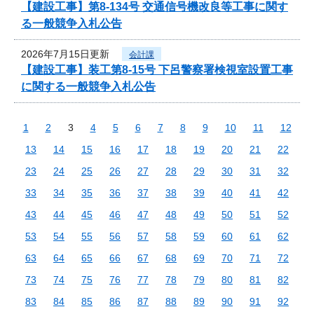
【建設工事】第8-134号 交通信号機改良等工事に関す
る一般競争入札公告
2026年7月15日更新
会計課
【建設工事】装工第8-15号 下呂警察署検視室設置工事
に関する一般競争入札公告
1
2
3
4
5
6
7
8
9
10
11
12
13
14
15
16
17
18
19
20
21
22
23
24
25
26
27
28
29
30
31
32
33
34
35
36
37
38
39
40
41
42
43
44
45
46
47
48
49
50
51
52
53
54
55
56
57
58
59
60
61
62
63
64
65
66
67
68
69
70
71
72
73
74
75
76
77
78
79
80
81
82
83
84
85
86
87
88
89
90
91
92