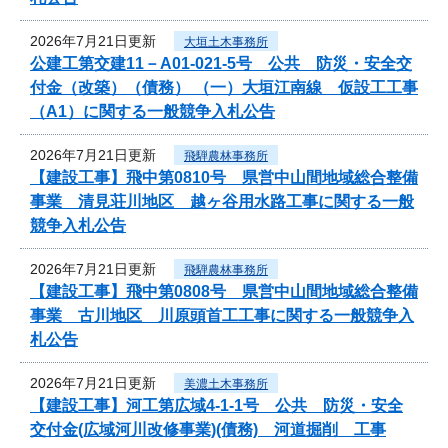
2026年7月21日更新
大垣土木事務所
公建工第交建11－A01-021-5号 公共 防災・安全交
付金（改築）（債務） （一）大垣江南線 仮設工工事
（A1）に関する一般競争入札公告
2026年7月21日更新
飛騨農林事務所
【建設工事】飛中第0810号 県営中山間地域総合整備
事業 清見荘川地区 越ヶ谷用水路工事に関する一般
競争入札公告
2026年7月21日更新
飛騨農林事務所
【建設工事】飛中第0808号 県営中山間地域総合整備
事業 古川地区 川原頭首工工事に関する一般競争入
札公告
2026年7月21日更新
美濃土木事務所
【建設工事】河工第広域4-1-1号 公共 防災・安全
交付金(広域河川改修事業)(債務) 河道掘削 工事