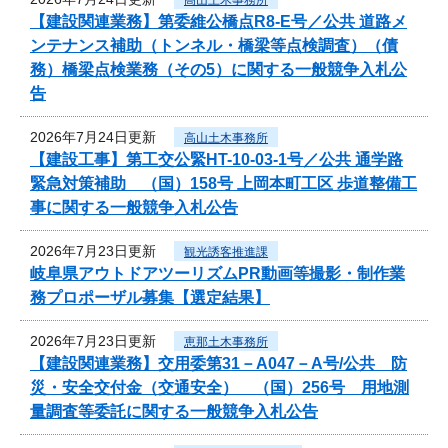
【建設関連業務】第委維公橋点R8-E号／公共 道路メ
ンテナンス補助（トンネル・橋梁等点検調査）（債
務）橋梁点検業務（その5）に関する一般競争入札公
告
2026年7月24日更新
高山土木事務所
【建設工事】第工交公緊HT-10-03-1号／公共 通学路
緊急対策補助 （国）158号 上岡本町工区 歩道整備工
事に関する一般競争入札公告
2026年7月23日更新
観光誘客推進課
岐阜県アウトドアツーリズムPR動画等撮影・制作業
務プロポーザル募集【選定結果】
2026年7月23日更新
恵那土木事務所
【建設関連業務】交用委第31－A047－A号/公共 防
災・安全交付金（交通安全） （国）256号 用地測
量調査等委託に関する一般競争入札公告