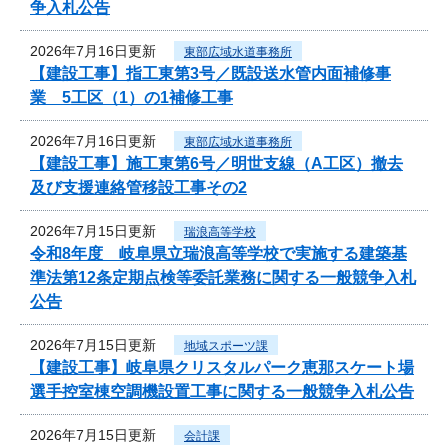
争入札公告
2026年7月16日更新
東部広域水道事務所
【建設工事】指工東第3号／既設送水管内面補修事
業 5工区（1）の1補修工事
2026年7月16日更新
東部広域水道事務所
【建設工事】施工東第6号／明世支線（A工区）撤去
及び支援連絡管移設工事その2
2026年7月15日更新
瑞浪高等学校
令和8年度 岐阜県立瑞浪高等学校で実施する建築基
準法第12条定期点検等委託業務に関する一般競争入札
公告
2026年7月15日更新
地域スポーツ課
【建設工事】岐阜県クリスタルパーク恵那スケート場
選手控室棟空調機設置工事に関する一般競争入札公告
2026年7月15日更新
会計課