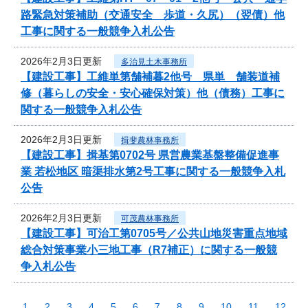
路緊急対策補助（交通安全 歩道・久尻）（翌債）他
工事に関する一般競争入札公告
2026年2月3日更新
多治見土木事務所
【建設工事】工維単第舗補暮2他号 県単 舗装道補
修（暮らしの安全・安心確保対策）他（債務）工事に
関する一般競争入札公告
2026年2月3日更新
揖斐農林事務所
【建設工事】揖基第0702号 県営農業基盤整備促進事
業 若松地区 暗渠排水第2号工事に関する一般競争入札
公告
2026年2月3日更新
可茂農林事務所
【建設工事】可治工第0705号／公共山地災害重点地域
総合対策事業小三地工事（R7補正）に関する一般競
争入札公告
1
2
3
4
5
6
7
8
9
10
11
12