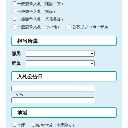
キ
一般競争入札（建設工事）
ー
一般競争入札（物品）
ワ
一般競争入札（業務委託）
ー
ド
一般競争入札（その他）
公募型プロポーザル
を
入
担当所属
力
部局
所属
入札公告日
期
から
間
期
の
間
始
地域
の
ま
終
り
わ
本庁
岐阜地域（本庁除く）