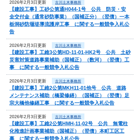
2026年2月3日更新
古川土木事務所
【建設工事】工砂公第通H044-1号 公共 防災・安
全交付金（通常砂防事業）（国補正分）（翌債）一本
栃洞砂防堰堤導流護岸工事 に関する一般競争入札公
告
2026年2月3日更新
古川土木事務所
【建設工事】工維3公第HD-11-01-HK2号 公共 土砂
災害対策道路事業補助（国補正）（数河）（翌債）工
事 に関する一般競争入札公告
2026年2月3日更新
古川土木事務所
【建設工事】工維2公第MKH11-01他号 公共 道路
メンテナンス補助（橋梁修繕）（国補正）（翌債）足
宗大橋他修繕工事 に関する一般競争入札公告
2026年2月3日更新
古川土木事務所
【建設工事】工維2公第HMH-11-02号 公共 無電柱
化推進計画事業補助（国補正）（翌債）本町工区工
事 に関する一般競争入札公告