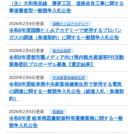
（主）大和美並線 勝更工区 道路改良工事に関する
事後審査型一般競争入札公告
2026年2月9日更新
国際たくみアカデミー
令和8年度国際たくみアカデミーで使用するプロパン
ガスの調達（単価契約）に関する一般競争入札公告
2026年2月6日更新
観光企画課
令和8年度都市圏メディア向け県内観光資源等PR活動
業務委託プロポーザル募集【選定結果】
2026年2月6日更新
中央家畜保健衛生所
令和8年度岐阜県中央家畜保健衛生所で使用する電気
の調達に関する一般競争入札公告（総価入札・単価契
約）
2026年2月5日更新
図書館
令和8年度 岐阜県図書館資料等運搬業務に関する一般
競争入札公告