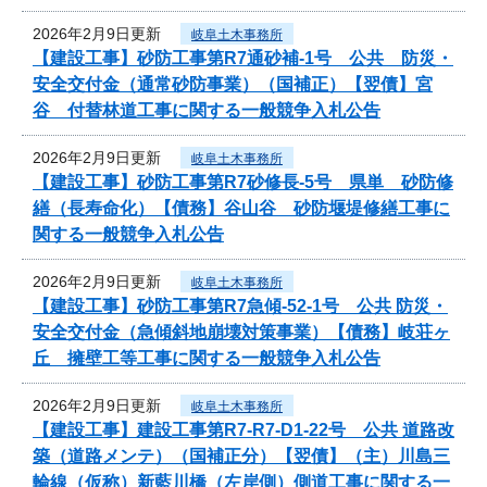
2026年2月9日更新
岐阜土木事務所
【建設工事】砂防工事第R7通砂補-1号 公共 防災・
安全交付金（通常砂防事業）（国補正）【翌債】宮
谷 付替林道工事に関する一般競争入札公告
2026年2月9日更新
岐阜土木事務所
【建設工事】砂防工事第R7砂修長-5号 県単 砂防修
繕（長寿命化）【債務】谷山谷 砂防堰堤修繕工事に
関する一般競争入札公告
2026年2月9日更新
岐阜土木事務所
【建設工事】砂防工事第R7急傾-52-1号 公共 防災・
安全交付金（急傾斜地崩壊対策事業）【債務】岐荘ヶ
丘 擁壁工等工事に関する一般競争入札公告
2026年2月9日更新
岐阜土木事務所
【建設工事】建設工事第R7-R7-D1-22号 公共 道路改
築（道路メンテ）（国補正分）【翌債】（主）川島三
輪線（仮称）新藍川橋（左岸側）側道工事に関する一