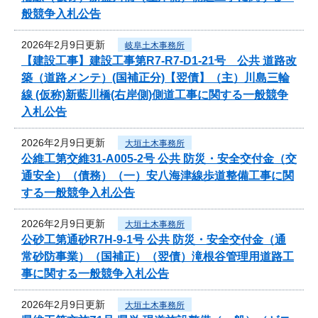
般競争入札公告
2026年2月9日更新
岐阜土木事務所
【建設工事】建設工事第R7-R7-D1-21号 公共 道路改
築（道路メンテ）(国補正分)【翌債】（主）川島三輪
線 (仮称)新藍川橋(右岸側)側道工事に関する一般競争
入札公告
2026年2月9日更新
大垣土木事務所
公維工第交維31-A005-2号 公共 防災・安全交付金（交
通安全）（債務）（一）安八海津線歩道整備工事に関
する一般競争入札公告
2026年2月9日更新
大垣土木事務所
公砂工第通砂R7H-9-1号 公共 防災・安全交付金（通
常砂防事業）（国補正）（翌債）滝根谷管理用道路工
事に関する一般競争入札公告
2026年2月9日更新
大垣土木事務所