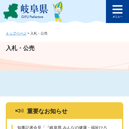
ペ
メ
このページの本文へ
ー
ニ
メ
ジ
ュ
ニ
の
ー
ュ
先
を
ー
頭
飛
トップページ
>
入札・公売
で
ば
す
し
入札・公売
。
て
本
文
へ
重要なお知らせ
知事記者会見「『岐阜県 みんなの健康・福祉ひろ