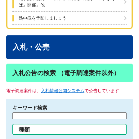
ば』開催」他
熱中症を予防しましょう
本
文
入札・公売
入札公告の検索 （電子調達案件以外）
電子調達案件は、
入札情報公開システム
で公告しています
キーワード検索
検
索
す
種類
る