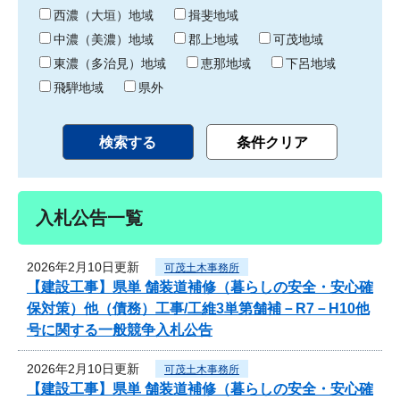
り
西濃（大垣）地域
揖斐地域
中濃（美濃）地域
郡上地域
可茂地域
東濃（多治見）地域
恵那地域
下呂地域
飛騨地域
県外
入札公告一覧
2026年2月10日更新
可茂土木事務所
【建設工事】県単 舗装道補修（暮らしの安全・安心確
保対策）他（債務）工事/工維3単第舗補－R7－H10他
号に関する一般競争入札公告
2026年2月10日更新
可茂土木事務所
【建設工事】県単 舗装道補修（暮らしの安全・安心確