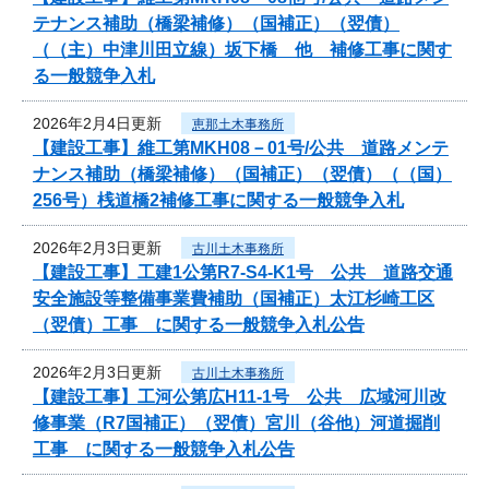
テナンス補助（橋梁補修）（国補正）（翌債）
（（主）中津川田立線）坂下橋 他 補修工事に関す
る一般競争入札
2026年2月4日更新
恵那土木事務所
【建設工事】維工第MKH08－01号/公共 道路メンテ
ナンス補助（橋梁補修）（国補正）（翌債）（（国）
256号）桟道橋2補修工事に関する一般競争入札
2026年2月3日更新
古川土木事務所
【建設工事】工建1公第R7-S4-K1号 公共 道路交通
安全施設等整備事業費補助（国補正）太江杉崎工区
（翌債）工事 に関する一般競争入札公告
2026年2月3日更新
古川土木事務所
【建設工事】工河公第広H11-1号 公共 広域河川改
修事業（R7国補正）（翌債）宮川（谷他）河道掘削
工事 に関する一般競争入札公告