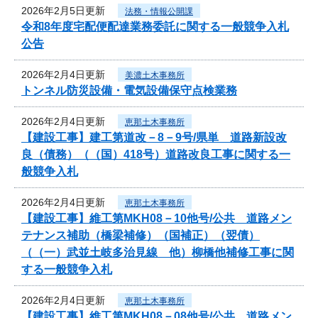
2026年2月5日更新
法務・情報公開課
令和8年度宅配便配達業務委託に関する一般競争入札
公告
2026年2月4日更新
美濃土木事務所
トンネル防災設備・電気設備保守点検業務
2026年2月4日更新
恵那土木事務所
【建設工事】建工第道改－8－9号/県単 道路新設改
良（債務）（（国）418号）道路改良工事に関する一
般競争入札
2026年2月4日更新
恵那土木事務所
【建設工事】維工第MKH08－10他号/公共 道路メン
テナンス補助（橋梁補修）（国補正）（翌債）
（（一）武並土岐多治見線 他）柳橋他補修工事に関
する一般競争入札
2026年2月4日更新
恵那土木事務所
【建設工事】維工第MKH08－08他号/公共 道路メン