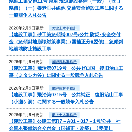
県維工第交施Z1号 県単 現道施設整備（一般）（ゼロ
県債）（一）養老垂井線他 交通安全施設工事に関する
一般競争入札公告
2026年2月9日更新
美濃土木事務所
【建設工事】砂工第急傾補007号/公共 防災･安全交付
金（急傾斜地崩壊対策事業）(国補正分)(翌債) 急傾斜
地崩壊防止施設工事
2026年2月9日更新
飛騨農林事務所
【建設工事】飛治第0719号 公共ゼロ国 復旧治山工
事（ミタシカ谷）に関する一般競争入札公告
2026年2月9日更新
飛騨農林事務所
【建設工事】飛治第0715号 公共補正 復旧治山工事
（小瀬ケ洞）に関する一般競争入札公告
2026年2月9日更新
郡上土木事務所
【建設工事】公建工第R7－A01－017－1号/公共 社
会資本整備総合交付金（国補正・改築）【翌債】