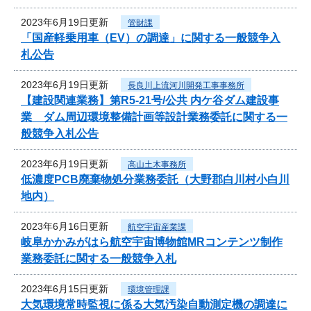
2023年6月19日更新
管財課
「国産軽乗用車（EV）の調達」に関する一般競争入
札公告
2023年6月19日更新
長良川上流河川開発工事事務所
【建設関連業務】第R5-21号/公共 内ケ谷ダム建設事
業 ダム周辺環境整備計画等設計業務委託に関する一
般競争入札公告
2023年6月19日更新
高山土木事務所
低濃度PCB廃棄物処分業務委託（大野郡白川村小白川
地内）
2023年6月16日更新
航空宇宙産業課
岐阜かかみがはら航空宇宙博物館MRコンテンツ制作
業務委託に関する一般競争入札
2023年6月15日更新
環境管理課
大気環境常時監視に係る大気汚染自動測定機の調達に