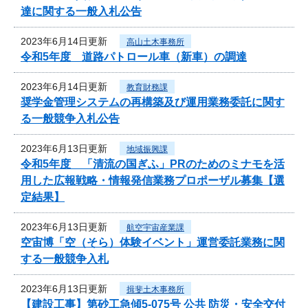
達に関する一般入札公告
2023年6月14日更新
高山土木事務所
令和5年度 道路パトロール車（新車）の調達
2023年6月14日更新
教育財務課
奨学金管理システムの再構築及び運用業務委託に関す
る一般競争入札公告
2023年6月13日更新
地域振興課
令和5年度 「清流の国ぎふ」PRのためのミナモを活
用した広報戦略・情報発信業務プロポーザル募集【選
定結果】
2023年6月13日更新
航空宇宙産業課
空宙博「空（そら）体験イベント」運営委託業務に関
する一般競争入札
2023年6月13日更新
揖斐土木事務所
【建設工事】第砂工急傾5-075号 公共 防災・安全交付