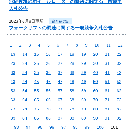
飛騨牧場のホイールローダーの修繕に関する一般競争
入札公告
2023年6月8日更新
畜産研究所
フォークリフトの調達に関する一般競争入札公告
1
2
3
4
5
6
7
8
9
10
11
12
13
14
15
16
17
18
19
20
21
22
23
24
25
26
27
28
29
30
31
32
33
34
35
36
37
38
39
40
41
42
43
44
45
46
47
48
49
50
51
52
53
54
55
56
57
58
59
60
61
62
63
64
65
66
67
68
69
70
71
72
73
74
75
76
77
78
79
80
81
82
83
84
85
86
87
88
89
90
91
92
93
94
95
96
97
98
99
100
101