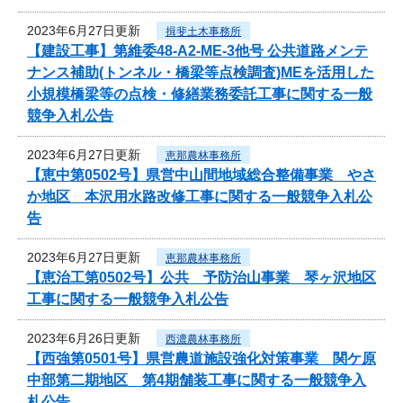
2023年6月27日更新
揖斐土木事務所
【建設工事】第維委48-A2-ME-3他号 公共道路メンテ
ナンス補助(トンネル・橋梁等点検調査)MEを活用した
小規模橋梁等の点検・修繕業務委託工事に関する一般
競争入札公告
2023年6月27日更新
恵那農林事務所
【恵中第0502号】県営中山間地域総合整備事業 やさ
か地区 本沢用水路改修工事に関する一般競争入札公
告
2023年6月27日更新
恵那農林事務所
【恵治工第0502号】公共 予防治山事業 琴ヶ沢地区
工事に関する一般競争入札公告
2023年6月26日更新
西濃農林事務所
【西強第0501号】県営農道施設強化対策事業 関ケ原
中部第二期地区 第4期舗装工事に関する一般競争入
札公告