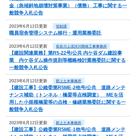
金（急傾斜地崩壊対策事業）（債務） 工事に関する一
般競争入札公告
2023年6月12日更新
管財課
職員宿舎管理システム移行・運用業務委託
2023年6月12日更新
長良川上流河川開発工事事務所
【建設関連業務】第R5-22号/公共 内ケ谷ダム建設事
業 内ケ谷ダム操作規則等概略検討業務委託に関する
一般競争入札公告
2023年6月12日更新
郡上土木事務所
【建設工事】公維委第R5ME-2他号/公共 道路メンテ
ナンス補助（トンネル・橋梁等点検調査） MEを活
用した小規模橋梁等の点検・修繕業務委託に関する一
般競争入札公告
2023年6月12日更新
郡上土木事務所
【建設工事】公維委第R5ME-1他号/公共 道路メンテ