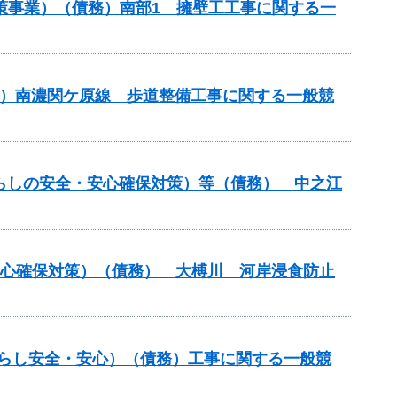
壊対策事業）（債務）南部1 擁壁工工事に関する一
）（主）南濃関ケ原線 歩道整備工事に関する一般競
（暮らしの安全・安心確保対策）等（債務） 中之江
安心確保対策）（債務） 大榑川 河岸浸食防止
暮らし安全・安心）（債務）工事に関する一般競