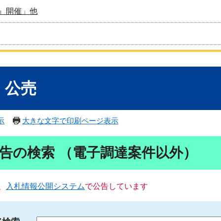
』開催」他
・公売
示
大きな文字で印刷ページ表示
告の検索 （電子調達案件以外）
、
入札情報公開システム
で公告しています