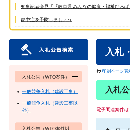
知事記者会見「『岐阜県 みんなの健康・福祉ひろば
熱中症を予防しましょう
本
入札
文
印刷ページ表
入札公告（WTO案件）
入札公
一般競争入札（建設工事）
一般競争入札（建設工事以
電子調達案件は
外）
入札公告（WTO案件以