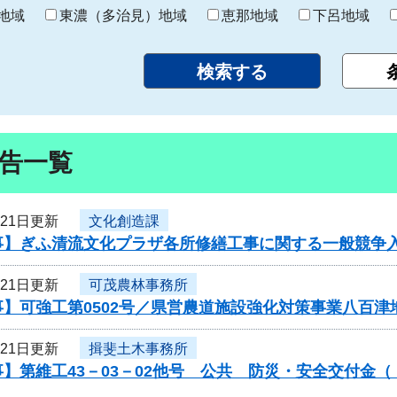
り
地域
東濃（多治見）地域
恵那地域
下呂地域
告一覧
月21日更新
文化創造課
事】ぎふ清流文化プラザ各所修繕工事に関する一般競争
月21日更新
可茂農林事務所
】可強工第0502号／県営農道施設強化対策事業八百津
月21日更新
揖斐土木事務所
】第維工43－03－02他号 公共 防災・安全交付金