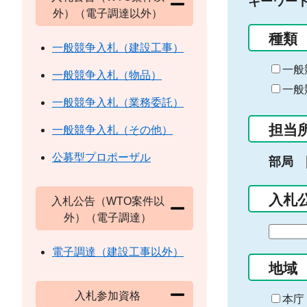
キーワー
外）（電子調達以外）
種類
一般競争入札（建設工事）
一般
一般競争入札（物品）
一般
一般競争入札（業務委託）
担当
一般競争入札（その他）
公募型プロポーザル
部局
入札
入札公告（WTO案件以
外）（電子調達）
期
間
電子調達（建設工事以外）
の
地域
始
入札参加資格
ま
本庁