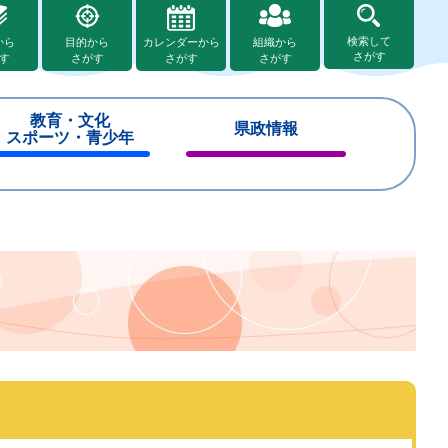
検索して
から
目的から
カレンダーから
組織から
さがす
す
さがす
さがす
さがす
教育・文化
県政情報
スポーツ・青少年
閉
閉
じ
じ
る
る