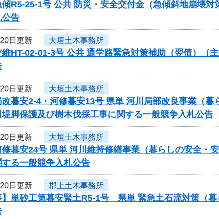
傾R5-25-1号 公共 防災・安全交付金（急傾斜地崩
札公告
月20日更新
大垣土木事務所
維HT-02-01-3号 公共 通学路緊急対策補助（翌債
告
月20日更新
大垣土木事務所
改暮安2-4・河修暮安13号 県単 河川局部改良事業
川堤脚保護及び樹木伐採工事に関する一般競争入札公告
月20日更新
大垣土木事務所
河修暮安24号 県単 河川維持修繕事業（暮らしの安全・
関する一般競争入札公告
月20日更新
郡上土木事務所
】単砂工第暮安緊土R5-1号 県単 緊急土石流対策（
告