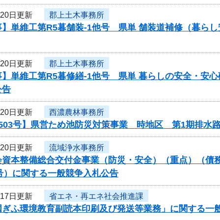
月20日更新
郡上土木事務所
】単維工第R5暮舗装-1他号 県単 舗装道補修（暮ら
月20日更新
郡上土木事務所
】単維工第R5暮修繕-1他号 県単 暮らしの安全・安心
公告
月20日更新
西濃農林事務所
503号】県営ため池防災対策事業 時地区 第1期排水
月20日更新
流域浄水事務所
会資本整備総合交付金事業（防災・安全）（重点）（債務
051号）に関する一般競争入札公告
月17日更新
省エネ・再エネ社会推進課
国ぎふ環境教育副読本印刷及び発送等業務」に関する一