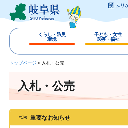
ペ
メ
ふり
ー
ニ
ジ
ュ
の
ー
先
を
くらし・防災
子ども・女性
頭
飛
環境
医療・福祉
で
ば
閉
閉
す
し
じ
じ
。
て
る
る
トップページ
>
入札・公売
本
文
へ
入札・公売
重要なお知らせ