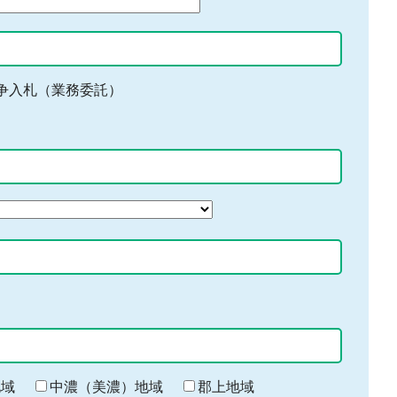
争入札（業務委託）
地域
中濃（美濃）地域
郡上地域