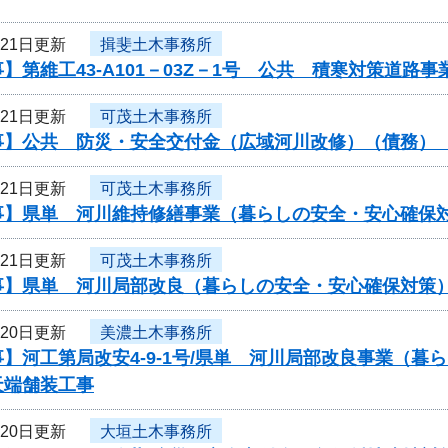
月21日更新
揖斐土木事務所
】第維工43-A101－03Z－1号 公共 積寒対策道
月21日更新
可茂土木事務所
事】公共 防災・安全交付金（広域河川改修）（債務）
月21日更新
可茂土木事務所
事】県単 河川維持修繕事業（暮らしの安全・安心確保
月21日更新
可茂土木事務所
事】県単 河川局部改良（暮らしの安全・安心確保対策
月20日更新
美濃土木事務所
】河工第局改安4-9-1号/県単 河川局部改良事業（
天端舗装工事
月20日更新
大垣土木事務所