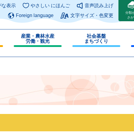
このページの本文へ
がな表示
やさしい にほんご
音声読み上げ
分類
Foreign language
文字サイズ・色変更
さが
産業・農林水産
社会基盤
労働・観光
まちづくり
閉
閉
じ
じ
る
る