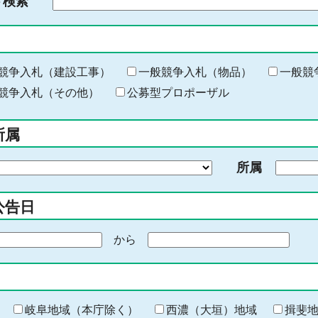
ド検索
検
索
す
る
キ
競争入札（建設工事）
一般競争入札（物品）
一般競
ー
競争入札（その他）
公募型プロポーザル
ワ
ー
所属
ド
を
所属
入
力
公告日
から
期
間
の
終
わ
岐阜地域（本庁除く）
西濃（大垣）地域
揖斐