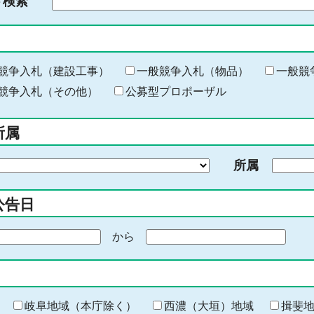
ド検索
検
索
す
る
キ
競争入札（建設工事）
一般競争入札（物品）
一般競
ー
競争入札（その他）
公募型プロポーザル
ワ
ー
所属
ド
を
所属
入
力
公告日
から
期
間
の
終
わ
岐阜地域（本庁除く）
西濃（大垣）地域
揖斐