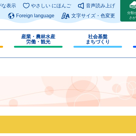
このページの本文へ
がな表示
やさしい にほんご
音声読み上げ
分類
Foreign language
文字サイズ・色変更
さが
産業・農林水産
社会基盤
労働・観光
まちづくり
閉
閉
じ
じ
る
る