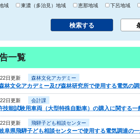
り
地域
東濃（多治見）地域
恵那地域
下呂地域
告一覧
月22日更新
森林文化アカデミー
度森林文化アカデミー及び森林研究所で使用する電気の
月22日更新
会計課
免許技能試験用車両（大型特殊自動車）の購入に関する一
月22日更新
飛騨子ども相談センター
度岐阜県飛騨子ども相談センターで使用する電気調達の