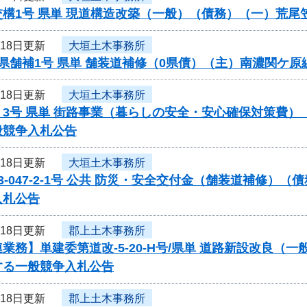
交構1号 県単 現道構造改築（一般）（債務）（一）荒
月18日更新
大垣土木事務所
県舗補1号 県単 舗装道補修（0県債）（主）南濃関ケ
月18日更新
大垣土木事務所
く3号 県単 街路事業（暮らしの安全・安心確保対策費
般競争入札公告
月18日更新
大垣土木事務所
3-047-2-1号 公共 防災・安全交付金（舗装道補修
入札公告
月18日更新
郡上土木事務所
業務】単建委第道改-5-20-H号/県単 道路新設改良（
する一般競争入札公告
月18日更新
郡上土木事務所