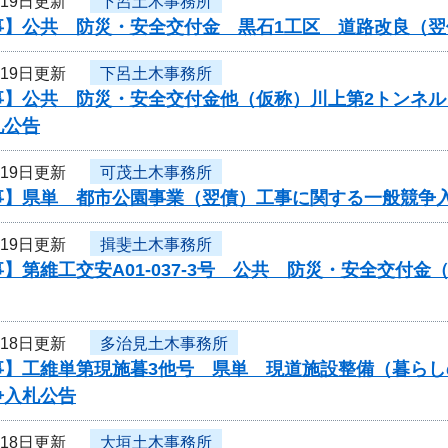
月19日更新
下呂土木事務所
事】公共 防災・安全交付金 黒石1工区 道路改良（
月19日更新
下呂土木事務所
事】公共 防災・安全交付金他（仮称）川上第2トンネ
札公告
月19日更新
可茂土木事務所
事】県単 都市公園事業（翌債）工事に関する一般競争
月19日更新
揖斐土木事務所
】第維工交安A01-037-3号 公共 防災・安全交付
月18日更新
多治見土木事務所
事】工維単第現施暮3他号 県単 現道施設整備（暮ら
争入札公告
月18日更新
大垣土木事務所