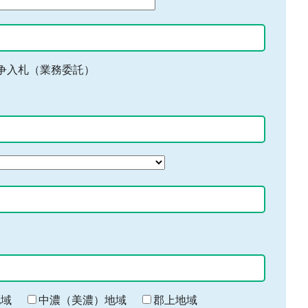
争入札（業務委託）
地域
中濃（美濃）地域
郡上地域