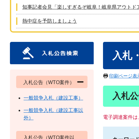
知事記者会見「楽しすぎるぞ岐阜！岐阜県アウトド
熱中症を予防しましょう
本
入札
文
印刷ページ表
入札公告（WTO案件）
入札公
一般競争入札（建設工事）
一般競争入札（建設工事以
電子調達案件は
外）
入札公告（WTO案件以