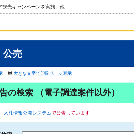
ア観光キャンペーンを実施」他
・公売
示
大きな文字で印刷ページ表示
告の検索 （電子調達案件以外）
、
入札情報公開システム
で公告しています