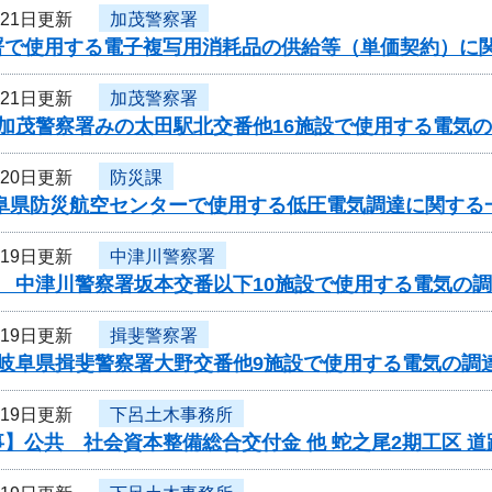
月21日更新
加茂警察署
署で使用する電子複写用消耗品の供給等（単価契約）に
月21日更新
加茂警察署
度加茂警察署みの太田駅北交番他16施設で使用する電気
月20日更新
防災課
岐阜県防災航空センターで使用する低圧電気調達に関する
月19日更新
中津川警察署
 中津川警察署坂本交番以下10施設で使用する電気の調
月19日更新
揖斐警察署
度岐阜県揖斐警察署大野交番他9施設で使用する電気の調
月19日更新
下呂土木事務所
】公共 社会資本整備総合交付金 他 蛇之尾2期工区 