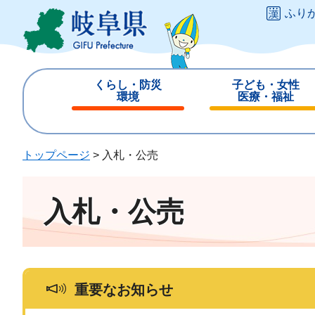
ペ
メ
ふり
ー
ニ
ジ
ュ
の
ー
先
を
くらし・防災
子ども・女性
頭
飛
環境
医療・福祉
で
ば
閉
閉
す
し
じ
じ
。
て
る
る
トップページ
>
入札・公売
本
文
へ
入札・公売
重要なお知らせ