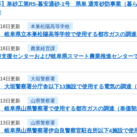
】単砂工第R5-暮安通砂-1号 県単 通常砂防事業（
告
月18日更新
本巣松陽高等学校
度 岐阜県立本巣松陽高等学校で使用する都市ガスの調
月18日更新
農業経営課
農支援センターおよび岐阜県スマート農業推進センター
月14日更新
大垣警察署
度 大垣警察署分庁舎以下13施設で使用する電気の調達
月13日更新
山県警察署
度 岐阜県山県警察署で使用する都市ガスの調達（単価
月13日更新
山県警察署
度 岐阜県山県警察署伊自良警察官駐在所以下4施設で使