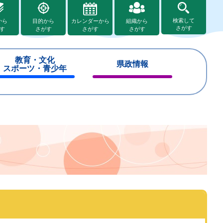
検索して
から
目的から
カレンダーから
組織から
さがす
す
さがす
さがす
さがす
教育・文化
県政情報
スポーツ・青少年
閉
閉
じ
じ
る
る