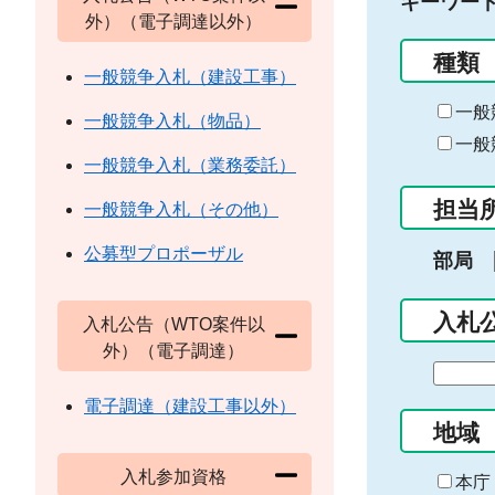
キーワー
外）（電子調達以外）
種類
一般競争入札（建設工事）
一般
一般競争入札（物品）
一般
一般競争入札（業務委託）
担当
一般競争入札（その他）
公募型プロポーザル
部局
入札
入札公告（WTO案件以
外）（電子調達）
期
間
電子調達（建設工事以外）
の
地域
始
入札参加資格
ま
本庁