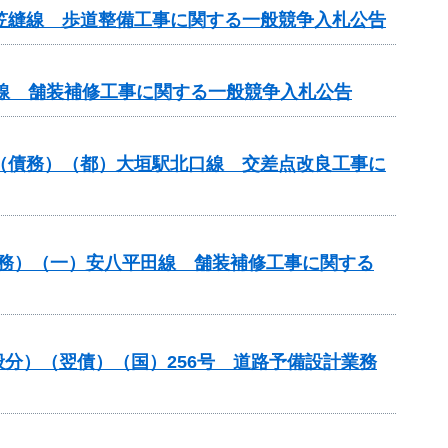
尾笠縫線 歩道整備工事に関する一般競争入札公告
原線 舗装補修工事に関する一般競争入札公告
）（債務）（都）大垣駅北口線 交差点改良工事に
）（債務）（一）安八平田線 舗装補修工事に関する
一般分）（翌債）（国）256号 道路予備設計業務