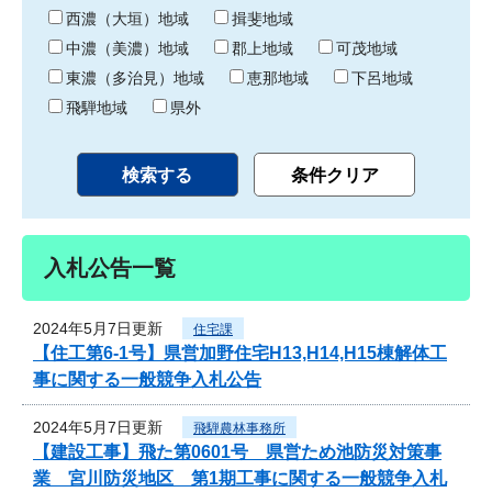
り
西濃（大垣）地域
揖斐地域
中濃（美濃）地域
郡上地域
可茂地域
東濃（多治見）地域
恵那地域
下呂地域
飛騨地域
県外
入札公告一覧
2024年5月7日更新
住宅課
【住工第6-1号】県営加野住宅H13,H14,H15棟解体工
事に関する一般競争入札公告
2024年5月7日更新
飛騨農林事務所
【建設工事】飛た第0601号 県営ため池防災対策事
業 宮川防災地区 第1期工事に関する一般競争入札