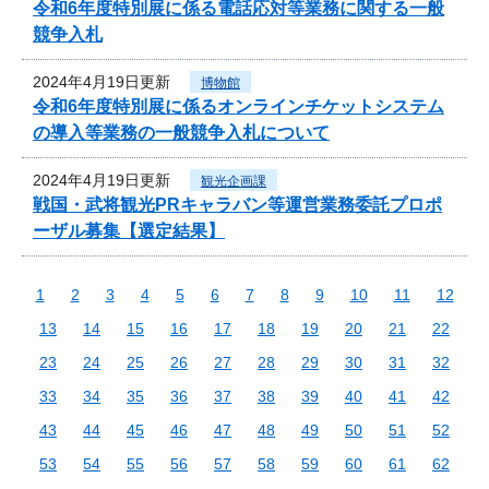
令和6年度特別展に係る電話応対等業務に関する一般
競争入札
2024年4月19日更新
博物館
令和6年度特別展に係るオンラインチケットシステム
の導入等業務の一般競争入札について
2024年4月19日更新
観光企画課
戦国・武将観光PRキャラバン等運営業務委託プロポ
ーザル募集【選定結果】
1
2
3
4
5
6
7
8
9
10
11
12
13
14
15
16
17
18
19
20
21
22
23
24
25
26
27
28
29
30
31
32
33
34
35
36
37
38
39
40
41
42
43
44
45
46
47
48
49
50
51
52
53
54
55
56
57
58
59
60
61
62