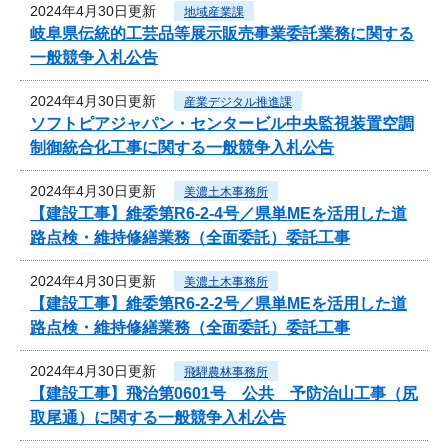
2024年4月30日更新
地域産業課
岐阜県伝統的工芸品等展示販売事業委託業務に関する
一般競争入札公告
2024年4月30日更新
産業デジタル推進課
ソフトピアジャパン・センタービル中央監視装置空調
制御統合化工事に関する一般競争入札公告
2024年4月30日更新
美濃土木事務所
【建設工事】維委第R6-2-4号／県単MEを活用した道
路点検・維持修繕業務（全面委託）委託工事
2024年4月30日更新
美濃土木事務所
【建設工事】維委第R6-2-2号／県単MEを活用した道
路点検・維持修繕業務（全面委託）委託工事
2024年4月30日更新
飛騨農林事務所
【建設工事】飛治第0601号 公共 予防治山工事（尻
取尾通）に関する一般競争入札公告