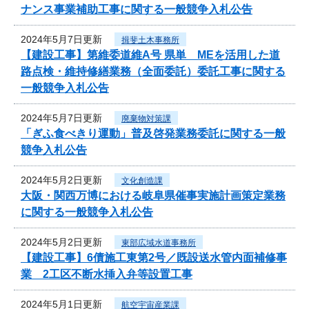
ナンス事業補助工事に関する一般競争入札公告
2024年5月7日更新
揖斐土木事務所
【建設工事】第維委道維A号 県単 MEを活用した道
路点検・維持修繕業務（全面委託）委託工事に関する
一般競争入札公告
2024年5月7日更新
廃棄物対策課
「ぎふ食べきり運動」普及啓発業務委託に関する一般
競争入札公告
2024年5月2日更新
文化創造課
大阪・関西万博における岐阜県催事実施計画策定業務
に関する一般競争入札公告
2024年5月2日更新
東部広域水道事務所
【建設工事】6債施工東第2号／既設送水管内面補修事
業 2工区不断水挿入弁等設置工事
2024年5月1日更新
航空宇宙産業課