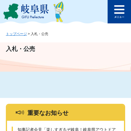
ペ
メ
このページの本文へ
ー
ニ
メ
ジ
ュ
ニ
の
ー
ュ
先
を
ー
頭
飛
トップページ
>
入札・公売
で
ば
す
し
入札・公売
。
て
本
文
へ
重要なお知らせ
知事記者会見「楽しすぎるぞ岐阜！岐阜県アウトドア