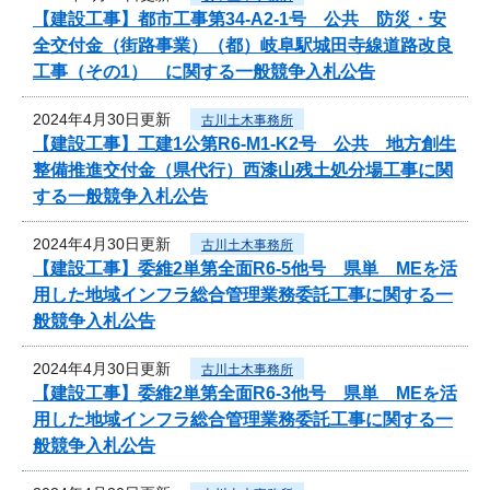
【建設工事】都市工事第34-A2-1号 公共 防災・安
全交付金（街路事業）（都）岐阜駅城田寺線道路改良
工事（その1） に関する一般競争入札公告
2024年4月30日更新
古川土木事務所
【建設工事】工建1公第R6-M1-K2号 公共 地方創生
整備推進交付金（県代行）西漆山残土処分場工事に関
する一般競争入札公告
2024年4月30日更新
古川土木事務所
【建設工事】委維2単第全面R6-5他号 県単 MEを活
用した地域インフラ総合管理業務委託工事に関する一
般競争入札公告
2024年4月30日更新
古川土木事務所
【建設工事】委維2単第全面R6-3他号 県単 MEを活
用した地域インフラ総合管理業務委託工事に関する一
般競争入札公告