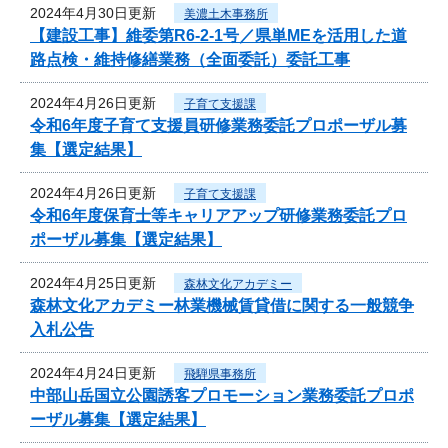
2024年4月30日更新
美濃土木事務所
【建設工事】維委第R6-2-1号／県単MEを活用した道
路点検・維持修繕業務（全面委託）委託工事
2024年4月26日更新
子育て支援課
令和6年度子育て支援員研修業務委託プロポーザル募
集【選定結果】
2024年4月26日更新
子育て支援課
令和6年度保育士等キャリアアップ研修業務委託プロ
ポーザル募集【選定結果】
2024年4月25日更新
森林文化アカデミー
森林文化アカデミー林業機械賃貸借に関する一般競争
入札公告
2024年4月24日更新
飛騨県事務所
中部山岳国立公園誘客プロモーション業務委託プロポ
ーザル募集【選定結果】