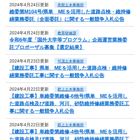
2024年4月24日更新
恵那土木事務所
維委第M104号/県単 MEを活用した道路点検・維持修
繕業務委託（全面委託）に関する一般競争入札公告
2024年4月24日更新
教育研修課
令和6年度「国外大学等プログラム」企画運営業務委
託プロポーザル募集【選定結果】
2024年4月23日更新
可茂土木事務所
【建設工事】県単 MEを活用した道路点検・維持修
繕業務委託工事に関する一般競争入札公告
2024年4月22日更新
郡上土木事務所
【建設工事】単維委第維修‐6他号/県単 MEを活用し
た道路点検及び道路、河川、砂防維持修繕業務委託工
事に関する一般競争入札公告
2024年4月22日更新
郡上土木事務所
【建設工事】単維委第維修‐4他号/県単 MEを活用し
た道路点検及び道路、河川、砂防維持修繕業務委託工