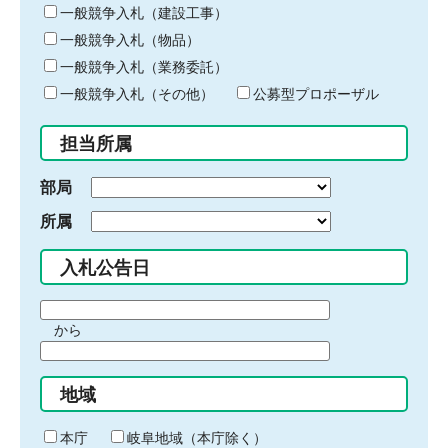
キ
一般競争入札（建設工事）
ー
一般競争入札（物品）
ワ
一般競争入札（業務委託）
ー
ド
一般競争入札（その他）
公募型プロポーザル
を
入
担当所属
力
部局
所属
入札公告日
期
から
間
期
の
間
始
地域
の
ま
終
り
わ
本庁
岐阜地域（本庁除く）