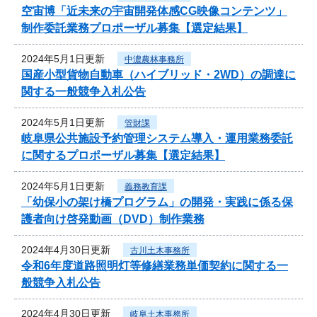
空宙博「近未来の宇宙開発体感CG映像コンテンツ」
制作委託業務プロポーザル募集【選定結果】
2024年5月1日更新
中濃農林事務所
国産小型貨物自動車（ハイブリッド・2WD）の調達に
関する一般競争入札公告
2024年5月1日更新
管財課
岐阜県公共施設予約管理システム導入・運用業務委託
に関するプロポーザル募集【選定結果】
2024年5月1日更新
義務教育課
「幼保小の架け橋プログラム」の開発・実践に係る保
護者向け啓発動画（DVD）制作業務
2024年4月30日更新
古川土木事務所
令和6年度道路照明灯等修繕業務単価契約に関する一
般競争入札公告
2024年4月30日更新
岐阜土木事務所