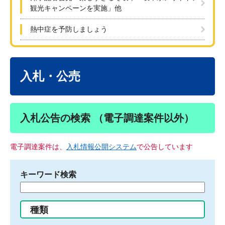
観光キャンペーンを実施」他
熱中症を予防しましょう
本
文
入札・公売
入札公告の検索 （電子調達案件以外）
電子調達案件は、
入札情報公開システム
で公告しています
キーワード検索
検
索
す
種類
る