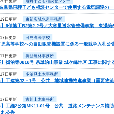
月20日更新
飛騨子ども相談センター
度岐阜県飛騨子ども相談センターで使用する電気調達の
月19日更新
東部広域水道事務所
】6債施工B2第2-2号／大容量送水管整備事業 東濃第
月17日更新
可児高等学校
可児高等学校への自動販売機設置に係る一般競争入札公
月17日更新
揖斐農林事務所
】揖治第0616号 県単治山事業 城ケ峰地区 工事に関
月17日更新
多治見土木事務所
事】工建第J2－1号 公共 地域連携推進事業（重要物
月17日更新
古川土木事務所
】工維2公第MK11-01号 公共 道路メンテナンス
入札公告