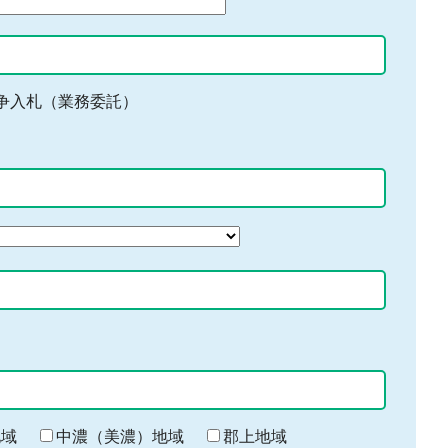
争入札（業務委託）
地域
中濃（美濃）地域
郡上地域