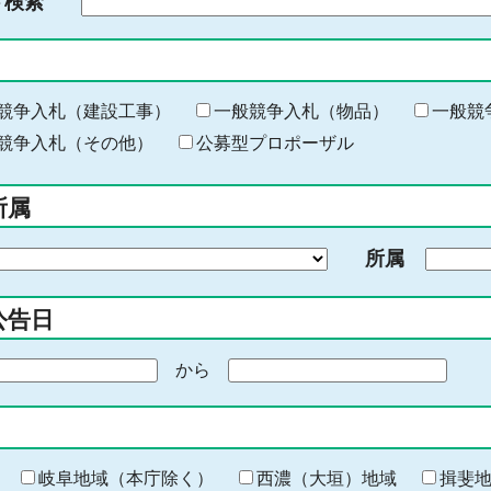
ド検索
検
索
す
る
キ
競争入札（建設工事）
一般競争入札（物品）
一般競
ー
競争入札（その他）
公募型プロポーザル
ワ
ー
所属
ド
を
所属
入
力
公告日
から
期
間
の
終
わ
岐阜地域（本庁除く）
西濃（大垣）地域
揖斐