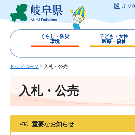
ペ
メ
ふり
ー
ニ
ジ
ュ
の
ー
先
を
くらし・防災
子ども・女性
頭
飛
環境
医療・福祉
で
ば
閉
閉
す
し
じ
じ
。
て
る
る
トップページ
>
入札・公売
本
文
へ
入札・公売
重要なお知らせ