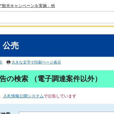
ア観光キャンペーンを実施」他
・公売
示
大きな文字で印刷ページ表示
告の検索 （電子調達案件以外）
、
入札情報公開システム
で公告しています