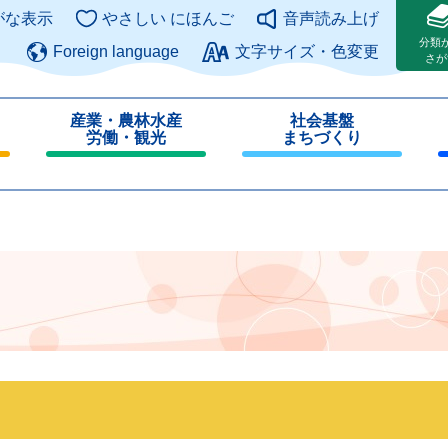
このページの本文へ
がな表示
やさしい にほんご
音声読み上げ
分類
Foreign language
文字サイズ・色変更
さが
産業・農林水産
社会基盤
労働・観光
まちづくり
閉
閉
じ
じ
る
る