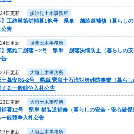
月24日更新
多治見土木事務所
事】工維単第舗補暮1他号 県単 舗装道補修（暮らし
札公告
月24日更新
揖斐土木事務所
事】第維工崩落－2号 県単 崩落決壊防止（暮らしの
公告
月23日更新
大垣土木事務所
土暮安R6-2号 県単 緊急土石流対策砂防事業（暮ら
関する一般競争入札公告
月23日更新
大垣土木事務所
舗補暮12号 県単 舗装道補修（暮らしの安全・安心確
る一般競争入札公告
月23日更新
大垣土木事務所