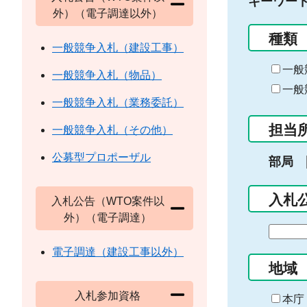
キーワー
外）（電子調達以外）
種類
一般競争入札（建設工事）
一般
一般競争入札（物品）
一般
一般競争入札（業務委託）
担当
一般競争入札（その他）
公募型プロポーザル
部局
入札
入札公告（WTO案件以
外）（電子調達）
期
間
電子調達（建設工事以外）
の
地域
始
入札参加資格
ま
本庁