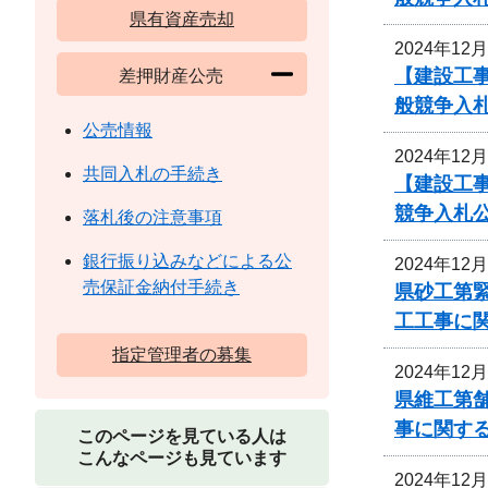
県有資産売却
2024年12
【建設工
差押財産公売
般競争入
公売情報
2024年12
共同入札の手続き
【建設工
競争入札
落札後の注意事項
銀行振り込みなどによる公
2024年12
売保証金納付手続き
県砂工第緊
工工事に
指定管理者の募集
2024年12
県維工第
事に関す
このページを見ている人は
こんなページも見ています
2024年12