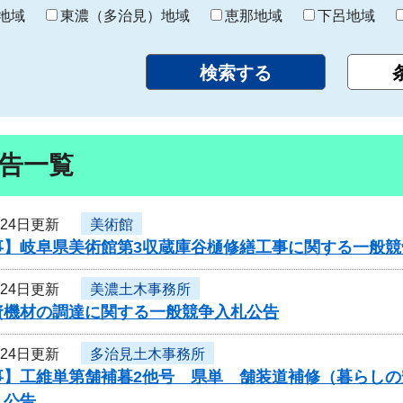
り
地域
東濃（多治見）地域
恵那地域
下呂地域
告一覧
月24日更新
美術館
事】岐阜県美術館第3収蔵庫谷樋修繕工事に関する一般競
月24日更新
美濃土木事務所
資機材の調達に関する一般競争入札公告
月24日更新
多治見土木事務所
事】工維単第舗補暮2他号 県単 舗装道補修（暮らし
札公告