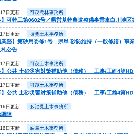
月17日更新
可茂農林事務所
】可幹工第0602号／県営基幹農道整備事業東白川地区
月17日更新
揖斐土木事務所
連業務】第砂用委修1号 県単 砂防維持（一般修繕）事
入札公告
月17日更新
可茂土木事務所
】公共 土砂災害対策補助他（債務） 工事/工維4第HD
月17日更新
可茂土木事務所
】公共 土砂災害対策補助他（債務） 工事/工維4第HD-
月16日更新
多治見土木事務所
の調達
月16日更新
岐阜土木事務所