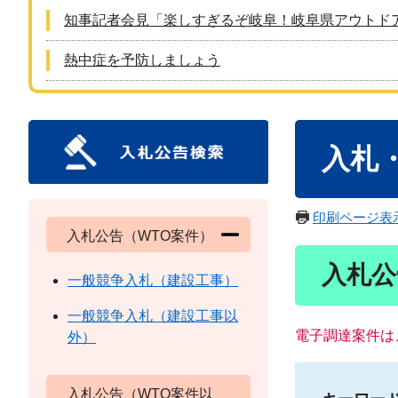
知事記者会見「楽しすぎるぞ岐阜！岐阜県アウトド
熱中症を予防しましょう
本
入札
文
印刷ページ表
入札公告（WTO案件）
入札公
一般競争入札（建設工事）
一般競争入札（建設工事以
電子調達案件は
外）
入札公告（WTO案件以