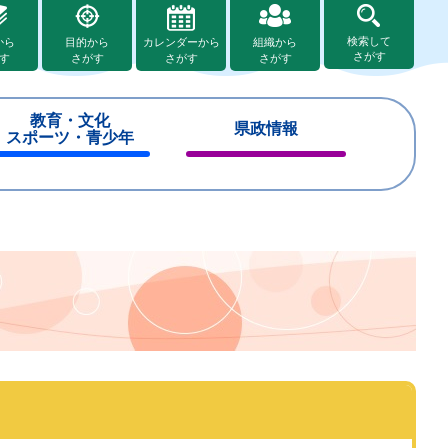
検索して
から
目的から
カレンダーから
組織から
さがす
す
さがす
さがす
さがす
教育・文化
県政情報
スポーツ・青少年
閉
閉
じ
じ
る
る