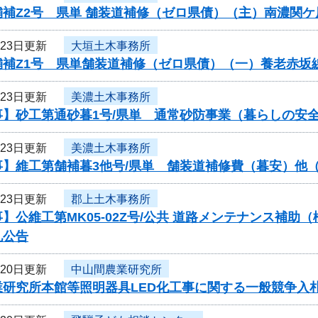
舗補Z2号 県単 舗装道補修（ゼロ県債）（主）南濃関
月23日更新
大垣土木事務所
舗補Z1号 県単舗装道補修（ゼロ県債）（一）養老赤坂
月23日更新
美濃土木事務所
事】砂工第通砂暮1号/県単 通常砂防事業（暮らしの安
月23日更新
美濃土木事務所
】維工第舗補暮3他号/県単 舗装道補修費（暮安）他（
月23日更新
郡上土木事務所
】公維工第MK05-02Z号/公共 道路メンテナンス補
札公告
月20日更新
中山間農業研究所
業研究所本館等照明器具LED化工事に関する一般競争入