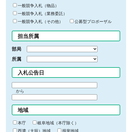
ー
一般競争入札（物品）
ワ
一般競争入札（業務委託）
ー
ド
一般競争入札（その他）
公募型プロポーザル
を
入
担当所属
力
部局
所属
入札公告日
期
から
間
期
の
間
始
地域
の
ま
終
り
わ
本庁
岐阜地域（本庁除く）
り
西濃（大垣）地域
揖斐地域