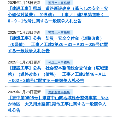
2025年1月28日更新
可茂土木事務所
【建設工事】県単 道路新設改良（暮らしの安全・安
心確保対策費）（0県債） 工事／工建2単第道改く－
6－9－1他号に関する一般競争入札公告
2025年1月28日更新
可茂土木事務所
【建設工事】公共 防災・安全交付金（道路改良）
（0県債） 工事／工建2第Z6－31－A01－039号に関
する一般競争入札公告
2025年1月28日更新
可茂土木事務所
【建設工事】公共 社会資本整備総合交付金（広域連
携）（道路改良）（債務） 工事／工建2第46－A11
－002－2他号に関する一般競争入札公告
2025年1月28日更新
恵那農林事務所
【恵中第0606号】県営中山間地域総合整備事業 やさ
か地区 大又用水路第1期他工事に関する一般競争入
札公告