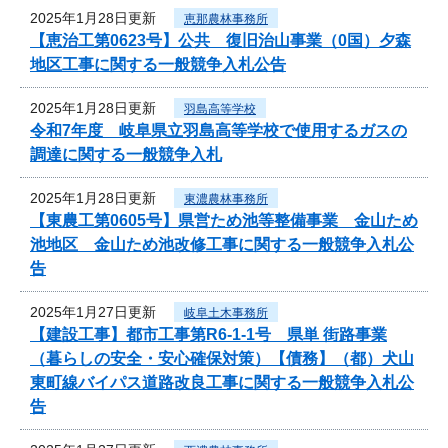
2025年1月28日更新
恵那農林事務所
【恵治工第0623号】公共 復旧治山事業（0国）夕森
地区工事に関する一般競争入札公告
2025年1月28日更新
羽島高等学校
令和7年度 岐阜県立羽島高等学校で使用するガスの
調達に関する一般競争入札
2025年1月28日更新
東濃農林事務所
【東農工第0605号】県営ため池等整備事業 金山ため
池地区 金山ため池改修工事に関する一般競争入札公
告
2025年1月27日更新
岐阜土木事務所
【建設工事】都市工事第R6-1-1号 県単 街路事業
（暮らしの安全・安心確保対策）【債務】（都）犬山
東町線バイパス道路改良工事に関する一般競争入札公
告