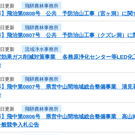
6日更新
飛騨農林事務所
事】飛治第0808号 公共 予防治山工事（宮ヶ洞）に関
6日更新
飛騨農林事務所
事】飛治第0807号 公共 予防治山工事（クズレ洞）
6日更新
流域浄水事務所
効果ガス削減対策事業 各務原浄化センター等LED化工事
告
6日更新
飛騨農林事務所
事】飛中第0807号 県営中山間地域総合整備事業 清
告
6日更新
飛騨農林事務所
】飛中第0806号 県営中山間地域総合整備事業 高山
一般競争入札公告