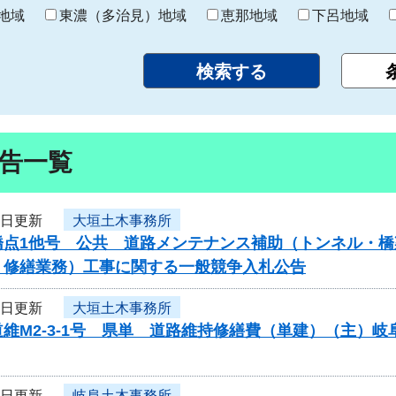
り
地域
東濃（多治見）地域
恵那地域
下呂地域
告一覧
6日更新
大垣土木事務所
橋点1他号 公共 道路メンテナンス補助（トンネル・橋
・修繕業務）工事に関する一般競争入札公告
6日更新
大垣土木事務所
維M2-3-1号 県単 道路維持修繕費（単建）（主）
6日更新
岐阜土木事務所