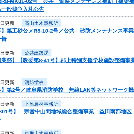
R8-MK01-02号 公共 道路メンテナンス補助（橋
る一般競争入札公告
3日更新
高山土木事務所
】第工砂公メR8-10-2号／公共 砂防メンテナンス
公告
3日更新
公共建築課
連業務】【教委第8-41号】郡上特別支援学校施設整備
2日更新
消防学校
事】第2号／岐阜県消防学校 無線LAN等ネットワーク
2日更新
下呂農林事務所
0801号】 県営中山間地域総合整備事業 益田南部地
告
2日更新
恵那土木事務所