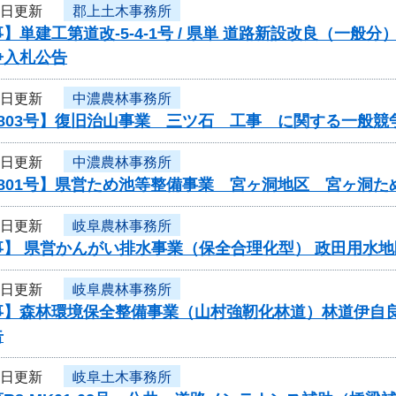
6日更新
郡上土木事務所
】単建工第道改-5-4-1号 / 県単 道路新設改良（一
争入札公告
6日更新
中濃農林事務所
803号】復旧治山事業 三ツ石 工事 に関する一般競
6日更新
中濃農林事務所
0801号】県営ため池等整備事業 宮ヶ洞地区 宮ヶ洞
6日更新
岐阜農林事務所
】 県営かんがい排水事業（保全合理化型） 政田用水地
6日更新
岐阜農林事務所
事】森林環境保全整備事業（山村強靭化林道）林道伊自
告
3日更新
岐阜土木事務所