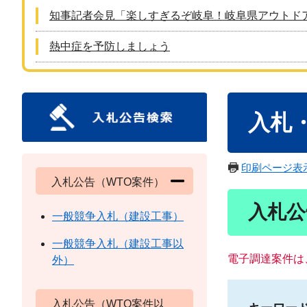
知事記者会見「楽しすぎるぞ岐阜！岐阜県アウトド
熱中症を予防しましょう
本
入札
文
印刷ページ表
入札公告（WTO案件）
入札公
一般競争入札（建設工事）
一般競争入札（建設工事以
電子調達案件は
外）
入札公告（WTO案件以