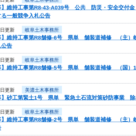
】維持工事第R8-43-A039号 公共 防災・安全交
する一般競争入札公告
6日更新
岐阜土木事務所
事】維持工事第R8舗修-6号 県単 舗装道補修 （主
札公告
6日更新
岐阜土木事務所
】維持工事第R8舗修-5号 県単 舗装道補修 （国）
6日更新
美濃土木事務所
事】砂工第緊土1号 県単 緊急土石流対策砂防事業 除
6日更新
岐阜土木事務所
事】維持工事第R8舗修-2号 県単 舗装道補修 （主
告