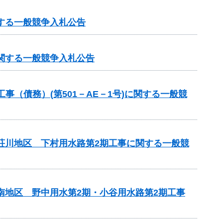
する一般競争入札公告
に関する一般競争入札公告
（債務）(第501－AE－1号)に関する一般競
見荘川地区 下村用水路第2期工事に関する一般競
南地区 野中用水第2期・小谷用水路第2期工事