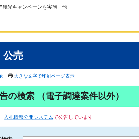
ア観光キャンペーンを実施」他
・公売
示
大きな文字で印刷ページ表示
告の検索 （電子調達案件以外）
、
入札情報公開システム
で公告しています