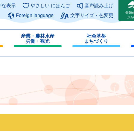
このページの本文へ
がな表示
やさしい にほんご
音声読み上げ
分類
Foreign language
文字サイズ・色変更
さが
産業・農林水産
社会基盤
労働・観光
まちづくり
閉
閉
じ
じ
る
る