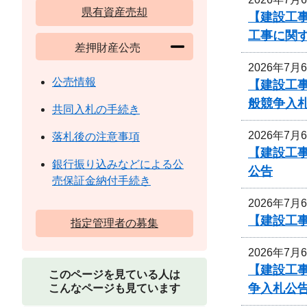
県有資産売却
【建設工事
工事に関
差押財産公売
2026年7月
公売情報
【建設工
般競争入
共同入札の手続き
2026年7月
落札後の注意事項
【建設工事
銀行振り込みなどによる公
公告
売保証金納付手続き
2026年7月
【建設工
指定管理者の募集
2026年7月
【建設工
このページを見ている人は
争入札公
こんなページも見ています