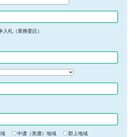
争入札（業務委託）
地域
中濃（美濃）地域
郡上地域