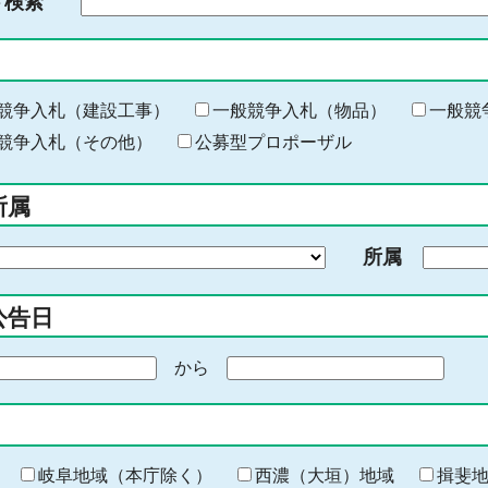
ド検索
検
索
す
る
キ
競争入札（建設工事）
一般競争入札（物品）
一般競
ー
競争入札（その他）
公募型プロポーザル
ワ
ー
所属
ド
を
所属
入
力
公告日
から
期
間
の
終
わ
岐阜地域（本庁除く）
西濃（大垣）地域
揖斐