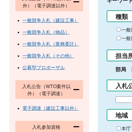
キーワー
外）（電子調達以外）
種類
一般競争入札（建設工事）
一般
一般競争入札（物品）
一般
一般競争入札（業務委託）
担当
一般競争入札（その他）
公募型プロポーザル
部局
入札
入札公告（WTO案件以
外）（電子調達）
期
間
電子調達（建設工事以外）
の
地域
始
入札参加資格
ま
本庁