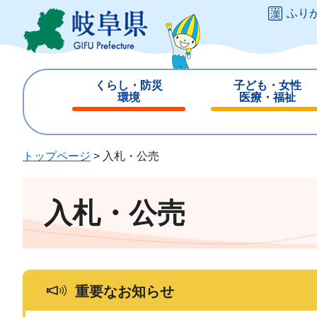
ペ
メ
ふり
ー
ニ
ジ
ュ
の
ー
先
を
くらし・防災
子ども・女性
頭
飛
環境
医療・福祉
で
ば
閉
閉
す
し
じ
じ
。
て
る
る
トップページ
>
入札・公売
本
文
へ
入札・公売
重要なお知らせ