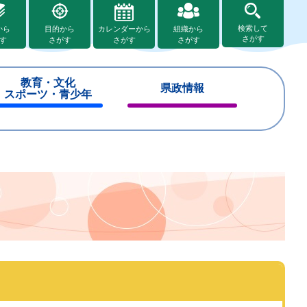
検索して
から
目的から
カレンダーから
組織から
さがす
す
さがす
さがす
さがす
教育・文化
県政情報
スポーツ・青少年
閉
閉
じ
じ
る
る