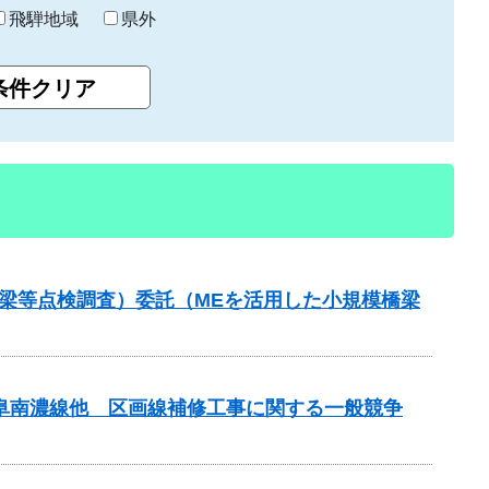
飛騨地域
県外
梁等点検調査）委託（MEを活用した小規模橋梁
岐阜南濃線他 区画線補修工事に関する一般競争