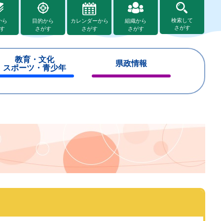
検索して
から
目的から
カレンダーから
組織から
さがす
す
さがす
さがす
さがす
教育・文化
県政情報
スポーツ・青少年
閉
閉
じ
じ
る
る