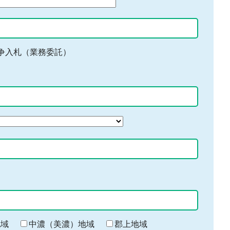
争入札（業務委託）
地域
中濃（美濃）地域
郡上地域