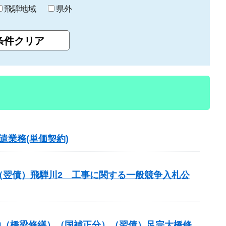
飛騨地域
県外
業務(単価契約)
（翌債）飛騨川2 工事に関する一般競争入札公
補助（橋梁修繕）（国補正分）（翌債）足宗大橋修