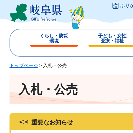
ペ
メ
ふり
ー
ニ
ジ
ュ
の
ー
先
を
くらし・防災
子ども・女性
頭
飛
環境
医療・福祉
で
ば
閉
閉
す
し
じ
じ
。
て
る
る
トップページ
>
入札・公売
本
文
へ
入札・公売
重要なお知らせ