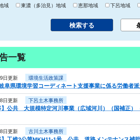
り
地域
東濃（多治見）地域
恵那地域
下呂地域
告一覧
19日更新
環境生活政策課
岐阜県環境学習コーディネート支援事業に係る労働者派遣
18日更新
下呂土木事務所
事】公共 大規模特定河川事業（広域河川）（国補正）
18日更新
古川土木事務所
】工維2公第MKH11-1号 公共 道路メンテナンス