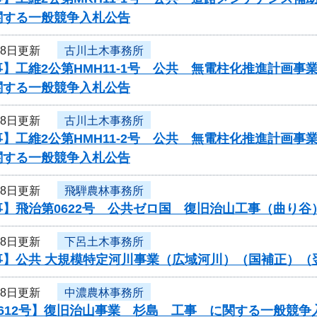
関する一般競争入札公告
18日更新
古川土木事務所
】工維2公第HMH11-1号 公共 無電柱化推進計画
関する一般競争入札公告
18日更新
古川土木事務所
】工維2公第HMH11-2号 公共 無電柱化推進計画
関する一般競争入札公告
18日更新
飛騨農林事務所
事】飛治第0622号 公共ゼロ国 復旧治山工事（曲り
18日更新
下呂土木事務所
事】公共 大規模特定河川事業（広域河川）（国補正）（
18日更新
中濃農林事務所
612号】復旧治山事業 杉島 工事 に関する一般競争