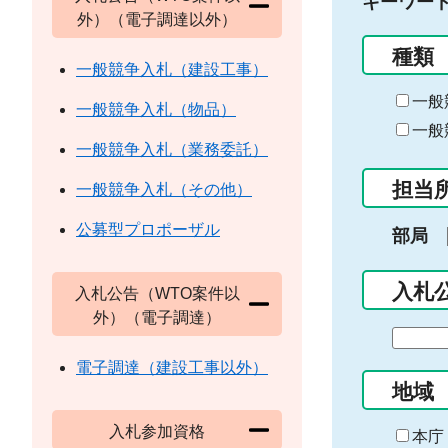
キーワー
外）（電子調達以外）
種類
一般競争入札（建設工事）
一般
一般競争入札（物品）
一般
一般競争入札（業務委託）
担当
一般競争入札（その他）
公募型プロポーザル
部局
入札
入札公告（WTO案件以
外）（電子調達）
期
間
電子調達（建設工事以外）
の
地域
始
入札参加資格
ま
本庁