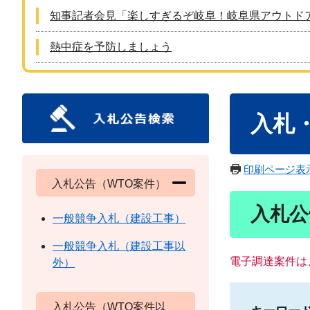
知事記者会見「楽しすぎるぞ岐阜！岐阜県アウトド
熱中症を予防しましょう
本
入札
文
印刷ページ表
入札公告（WTO案件）
入札公
一般競争入札（建設工事）
一般競争入札（建設工事以
電子調達案件は
外）
入札公告（WTO案件以