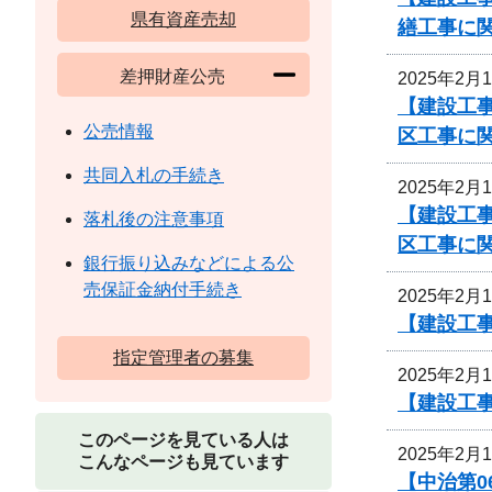
県有資産売却
繕工事に
差押財産公売
2025年2月
【建設工事
公売情報
区工事に
共同入札の手続き
2025年2月
【建設工事
落札後の注意事項
区工事に
銀行振り込みなどによる公
売保証金納付手続き
2025年2月
【建設工
指定管理者の募集
2025年2月
【建設工
このページを見ている人は
2025年2月
こんなページも見ています
【中治第0