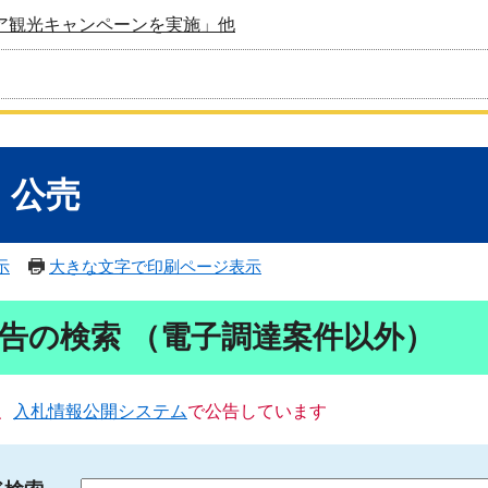
ア観光キャンペーンを実施」他
・公売
示
大きな文字で印刷ページ表示
告の検索 （電子調達案件以外）
、
入札情報公開システム
で公告しています