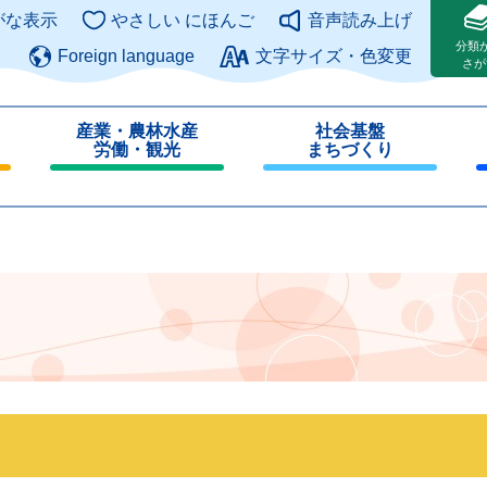
このページの本文へ
がな表示
やさしい にほんご
音声読み上げ
分類
Foreign language
文字サイズ・色変更
さが
産業・農林水産
社会基盤
労働・観光
まちづくり
閉
閉
じ
じ
る
る