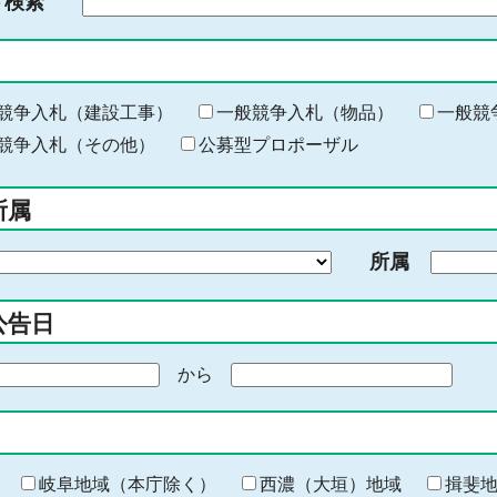
ド検索
検
索
す
る
キ
競争入札（建設工事）
一般競争入札（物品）
一般競
ー
競争入札（その他）
公募型プロポーザル
ワ
ー
所属
ド
を
所属
入
力
公告日
から
期
間
の
終
わ
岐阜地域（本庁除く）
西濃（大垣）地域
揖斐