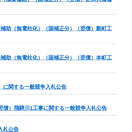
事業補助（無電柱化）（国補正分）（翌債）殿町工
事業補助（無電柱化）（国補正分）（翌債）本町工
谷）に関する一般競争入札公告
翌債）飛騨川1工事に関する一般競争入札公告
入札公告