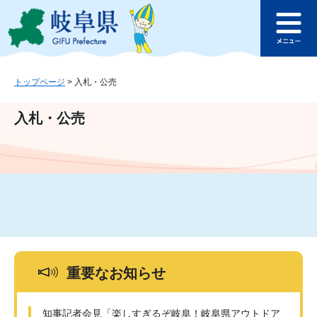
ペ
メ
このページの本文へ
ー
ニ
メ
ジ
ュ
ニ
の
ー
ュ
先
を
ー
頭
飛
トップページ
>
入札・公売
で
ば
す
し
入札・公売
。
て
本
文
へ
重要なお知らせ
知事記者会見「楽しすぎるぞ岐阜！岐阜県アウトドア