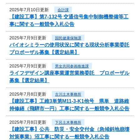
2025年7月10日更新
会計課
【建設工事】第7-132号 交通信号集中制御機整備等工
事に関する一般競争入札公告
2025年7月9日更新
国民健康保険課
バイオシミラーの使用状況に関する現状分析事業委託
プロポーザル募集【選定結果】
2025年7月9日更新
男女共同参画推進課
ライフデザイン講座事業運営業務委託 プロポーザル
募集【選定結果】
2025年7月8日更新
古川土木事務所
【建設工事】工維3単第M11-3-K1他号 県単 道路維
持修繕（飛騨市一円）工事に関する一般競争入札公告
2025年7月8日更新
下呂土木事務所
【建設工事】公共 防災・安全交付金（急傾斜地崩壊
対策事業）沼工事に関する一般競争入札公告