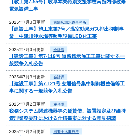
【教工第7-55号】岐阜本巣特別支援学校南館内部改修
電気設備工事
2025年7月3日更新
東部広域水道事務所
【建設工事】施工東第7号／温室効果ガス排出抑制事
業 中津川浄水場等照明設備LED化工事
2025年7月3日更新
会計課
【建設工事】第7-119号 道路標示施工工事に関する一
般競争入札公告
2025年7月3日更新
会計課
【建設工事】第7-121号 交通信号集中制御機整備等工
事に関する一般競争入札公告
2025年7月2日更新
税務課
税務システム関連機器等の賃貸借、設置設定及び維持
管理業務委託における仕様書案に対する意見招請
2025年7月2日更新
揖斐土木事務所