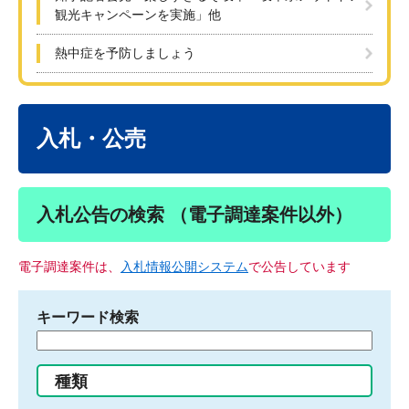
観光キャンペーンを実施」他
熱中症を予防しましょう
本
文
入札・公売
入札公告の検索 （電子調達案件以外）
電子調達案件は、
入札情報公開システム
で公告しています
キーワード検索
検
索
す
種類
る