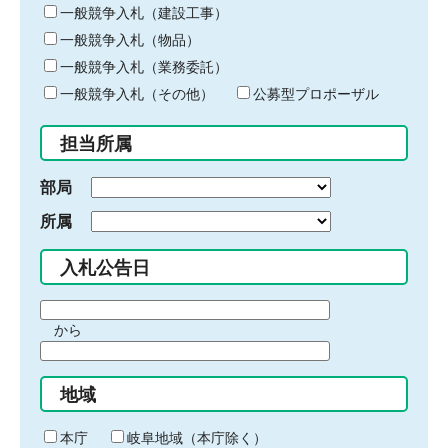
キ
一般競争入札（建設工事）
ー
一般競争入札（物品）
ワ
一般競争入札（業務委託）
ー
ド
一般競争入札（その他）
公募型プロポーザル
を
入
担当所属
力
部局
所属
入札公告日
期
から
間
期
の
間
始
地域
の
ま
終
り
わ
本庁
岐阜地域（本庁除く）