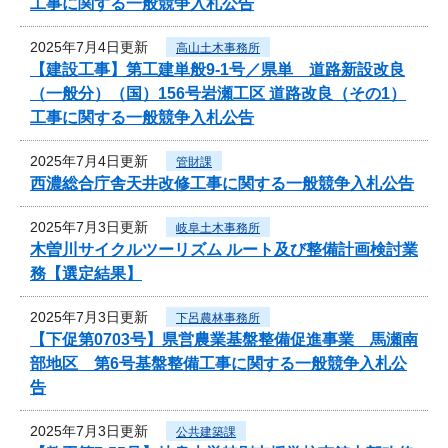
工事に関する一般競争入札公告
2025年7月4日更新
高山土木事務所
【建設工事】第工建単般9-1号／県単 道路新設改良
（一般分）（国）156号岩瀬工区 道路改良（その1）
工事に関する一般競争入札公告
2025年7月4日更新
管財課
西濃総合庁舎天井改修工事に関する一般競争入札公告
2025年7月3日更新
岐阜土木事務所
木曽川サイクルツーリズム ルート及び整備計画検討業
務【選定結果】
2025年7月3日更新
下呂農林事務所
【下促第0703号】県営農業基盤整備促進事業 馬瀬南
部地区 第6号基盤整備工事に関する一般競争入札公
告
2025年7月3日更新
公共建築課