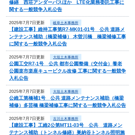
修繕 西荘アンダーパスほか LTE化業務委託工事に
関する一般競争入札公告
2025年7月7日更新
岐阜土木事務所
【建設工事】維持工事第R7-MK01-01号 公共 道路メ
ンテナンス補助（橋梁補修） 木曽川橋 橋梁補修工事
に関する一般競争入札公告
2025年7月7日更新
大垣土木事務所
公園工交R7-1号 公共 都市公園整備（交付金）養老
公園楽市楽座キュービクル改修 工事に関する一般競争
入札公告
2025年7月7日更新
大垣土木事務所
公維工第橋補1号 公共 道路メンテナンス補助（橋梁
補修）多芸橋 橋梁補修工事に関する一般競争入札公告
2025年7月7日更新
古川土木事務所
【建設工事】工維2公第MT11-03号 公共 道路メン
テナンス補助（トンネル修繕）巣納谷トンネル照明施