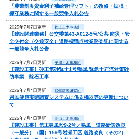
「農業制度資金利子補給管理ソフト」の改修・拡張・
保守業務に関する一般競争入札公告
2025年7月7日更新
郡上土木事務所
【建設関連業務】公交委第43-A012-5号/公共 防災・安
全交付金（交通安全）道路標識点検業務委託に関する
一般競争入札公告
2025年7月7日更新
美濃土木事務所
【建設工事】砂工第砂緊土1号/県単 緊急土石流対策砂
防事業 除石工事
2025年7月4日更新
保健環境研究所
県民健康実態調査システムに係る機器等の更新につい
て
2025年7月4日更新
高山土木事務所
【建設工事】第工建単般9-2号／県単 道路新設改良
（一般分）（国）156号岩瀬工区 道路改良（その2）