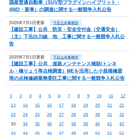
国産普通自動車（SUV型プラグインハイブリット・
4WD・新車）の調達に関する一般競争入札公告
2025年7月1日更新
下呂土木事務所
【建設工事】公共 防災・安全交付金（交通安全）
（主）下呂白川線 他 工事に関する一般競争入札公
告
2025年7月1日更新
下呂土木事務所
【建設工事】公共 道路メンテナンス補助(トンネ
ル・橋りょう等点検調査）MEを活用した小規模橋梁
等の点検修繕業務委託工事に関する一般競争入札公告
1
2
3
4
5
6
7
8
9
10
11
12
13
14
15
16
17
18
19
20
21
22
23
24
25
26
27
28
29
30
31
32
33
34
35
36
37
38
39
40
41
42
43
44
45
46
47
48
49
50
51
52