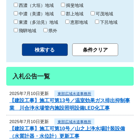
り
西濃（大垣）地域
揖斐地域
中濃（美濃）地域
郡上地域
可茂地域
東濃（多治見）地域
恵那地域
下呂地域
飛騨地域
県外
入札公告一覧
2025年7月10日更新
東部広域水道事務所
【建設工事】施工可第13号／温室効果ガス排出抑制事
業 川合浄水場管内施設照明設備LED化工事
2025年7月10日更新
東部広域水道事務所
【建設工事】施工可第10号／山之上浄水場計装設備
（水質計器・水位計）更新工事