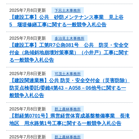
2025年7月8日更新
下呂土木事務所
【建設工事】公共 砂防メンテナンス事業 見上谷
5 堰堤修繕工事に関する一般競争入札公告
2025年7月8日更新
多治見土木事務所
【建設工事】工第R7公急081号 公共 防災・安全交
付金（急傾斜地崩壊対策事業）（小井戸）工事に関す
る一般競争入札公告
2025年7月8日更新
可茂土木事務所
【建設関連業務】公共 防災・安全交付金（災害防除）
防災点検委託/委維4第43－A058－06他号に関する一
般競争入札公告
2025年7月8日更新
郡上農林事務所
【郡経第0701号】県営経営体育成基盤整備事業 長滝
地区 用水路第1号工事に関する一般競争入札公告
2025年7月8日更新
郡上農林事務所