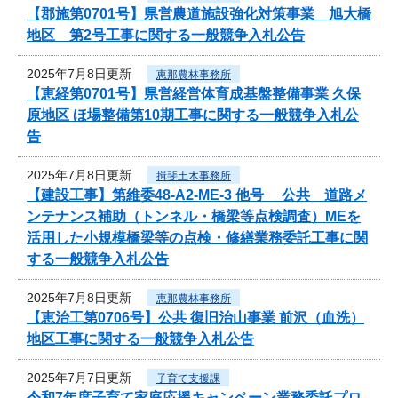
【郡施第0701号】県営農道施設強化対策事業 旭大橋
地区 第2号工事に関する一般競争入札公告
2025年7月8日更新
恵那農林事務所
【恵経第0701号】県営経営体育成基盤整備事業 久保
原地区 ほ場整備第10期工事に関する一般競争入札公
告
2025年7月8日更新
揖斐土木事務所
【建設工事】第維委48-A2-ME-3 他号 公共 道路メ
ンテナンス補助（トンネル・橋梁等点検調査）MEを
活用した小規模橋梁等の点検・修繕業務委託工事に関
する一般競争入札公告
2025年7月8日更新
恵那農林事務所
【恵治工第0706号】公共 復旧治山事業 前沢（血洗）
地区工事に関する一般競争入札公告
2025年7月7日更新
子育て支援課
令和7年度子育て家庭応援キャンペーン業務委託プロ