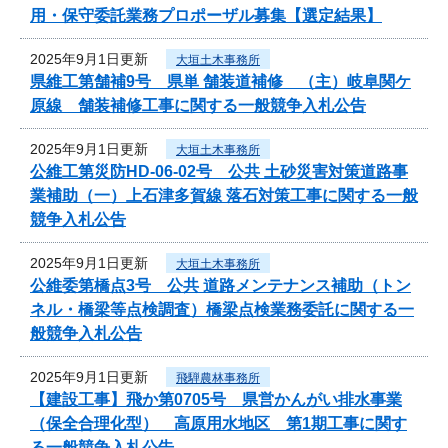
用・保守委託業務プロポーザル募集【選定結果】
2025年9月1日更新
大垣土木事務所
県維工第舗補9号 県単 舗装道補修 （主）岐阜関ケ
原線 舗装補修工事に関する一般競争入札公告
2025年9月1日更新
大垣土木事務所
公維工第災防HD-06-02号 公共 土砂災害対策道路事
業補助（一）上石津多賀線 落石対策工事に関する一般
競争入札公告
2025年9月1日更新
大垣土木事務所
公維委第橋点3号 公共 道路メンテナンス補助（トン
ネル・橋梁等点検調査）橋梁点検業務委託に関する一
般競争入札公告
2025年9月1日更新
飛騨農林事務所
【建設工事】飛か第0705号 県営かんがい排水事業
（保全合理化型） 高原用水地区 第1期工事に関す
る一般競争入札公告