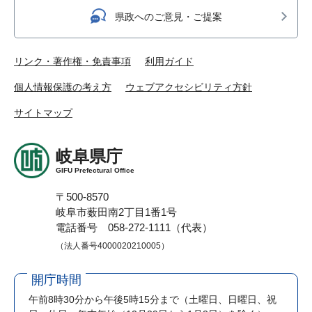
県政へのご意見・ご提案
リンク・著作権・免責事項
利用ガイド
個人情報保護の考え方
ウェブアクセシビリティ方針
サイトマップ
岐阜県庁
GIFU Prefectural Office
〒500-8570
岐阜市薮田南2丁目1番1号
電話番号 058-272-1111（代表）
（法人番号4000020210005）
開庁時間
午前8時30分から午後5時15分まで
（土曜日、日曜日、祝