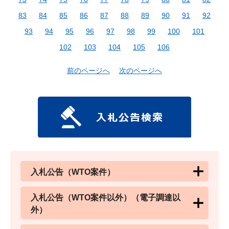
83
84
85
86
87
88
89
90
91
92
93
94
95
96
97
98
99
100
101
102
103
104
105
106
前のページへ
次のページへ
入札公告（WTO案件）
入札公告（WTO案件以外）（電子調達以
外）