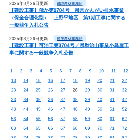
2025年8月26日更新
飛騨農林事務所
【建設工事】飛か第0704号 県営かんがい排水事業
（保全合理化型） 上野平地区 第1期工事に関する
一般競争入札公告
2025年8月26日更新
可茂農林事務所
【建設工事】可治工第0704号／県単治山事業小鳥屋工
事に関する一般競争入札公告
1
2
3
4
5
6
7
8
9
10
11
12
13
14
15
16
17
18
19
20
21
22
23
24
25
26
27
28
29
30
31
32
33
34
35
36
37
38
39
40
41
42
43
44
45
46
47
48
49
50
51
52
53
54
55
56
57
58
59
60
61
62
63
64
65
66
67
68
69
70
71
72
73
74
75
76
77
78
79
80
81
82