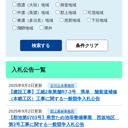
り
西濃（大垣）地域
揖斐地域
中濃（美濃）地域
郡上地域
可茂地域
東濃（多治見）地域
恵那地域
下呂地域
飛騨地域
県外
入札公告一覧
2025年9月2日更新
古川土木事務所
【建設工事】工維2単第舗R7-3号 県単 舗装道補修
（本郷工区）工事に関する一般競争入札公告
2025年9月2日更新
郡上農林事務所
【郡池第0703号】県営ため池等整備事業 西坂地区
第3号工事に関する一般競争入札公告