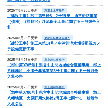
2025年8月28日更新
恵那土木事務所
【建設工事】砂工第県砂8－2号/県単 通常砂防事業
（債務）（前野沢）渓流保全工事に関する一般競争入
札
2025年8月28日更新
東部広域水道事務所
【建設工事】施工東第14号／中津川浄水場等監視カメ
ラ設備更新工事
2025年8月26日更新
郡上農林事務所
【郡中第0705号】県営中山間地域総合整備事業 郡上
八幡地区 小瀬子集落道第3号工事に関する一般競争
入札公告
2025年8月26日更新
郡上農林事務所
【郡中第0706号】県営中山間地域総合整備事業 郡上
八幡地区 大原野用水路第2号工事に関する一般競争
入札公告