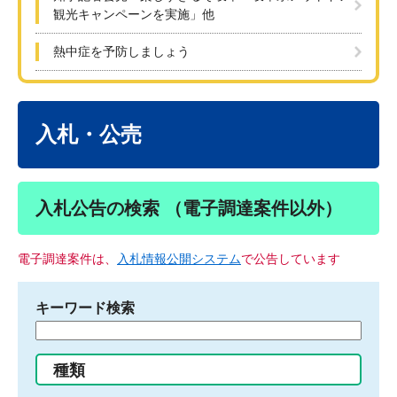
観光キャンペーンを実施」他
熱中症を予防しましょう
本
文
入札・公売
入札公告の検索 （電子調達案件以外）
電子調達案件は、
入札情報公開システム
で公告しています
キーワード検索
検
索
す
種類
る