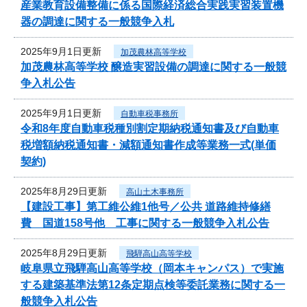
産業教育設備整備に係る国際経済総合実践実習装置機
器の調達に関する一般競争入札
2025年9月1日更新
加茂農林高等学校
加茂農林高等学校 醸造実習設備の調達に関する一般競
争入札公告
2025年9月1日更新
自動車税事務所
令和8年度自動車税種別割定期納税通知書及び自動車
税増額納税通知書・減額通知書作成等業務一式(単価
契約)
2025年8月29日更新
高山土木事務所
【建設工事】第工維公維1他号／公共 道路維持修繕
費 国道158号他 工事に関する一般競争入札公告
2025年8月29日更新
飛騨高山高等学校
岐阜県立飛騨高山高等学校（岡本キャンパス）で実施
する建築基準法第12条定期点検等委託業務に関する一
般競争入札公告