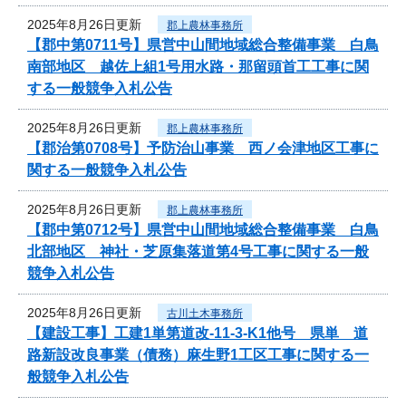
2025年8月26日更新
郡上農林事務所
【郡中第0711号】県営中山間地域総合整備事業 白鳥
南部地区 越佐上組1号用水路・那留頭首工工事に関
する一般競争入札公告
2025年8月26日更新
郡上農林事務所
【郡治第0708号】予防治山事業 西ノ会津地区工事に
関する一般競争入札公告
2025年8月26日更新
郡上農林事務所
【郡中第0712号】県営中山間地域総合整備事業 白鳥
北部地区 神社・芝原集落道第4号工事に関する一般
競争入札公告
2025年8月26日更新
古川土木事務所
【建設工事】工建1単第道改-11-3-K1他号 県単 道
路新設改良事業（債務）麻生野1工区工事に関する一
般競争入札公告