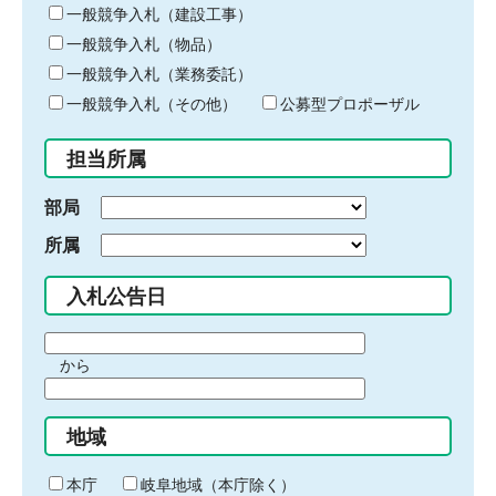
キ
一般競争入札（建設工事）
ー
一般競争入札（物品）
ワ
一般競争入札（業務委託）
ー
ド
一般競争入札（その他）
公募型プロポーザル
を
入
担当所属
力
部局
所属
入札公告日
期
から
間
期
の
間
始
地域
の
ま
終
り
わ
本庁
岐阜地域（本庁除く）