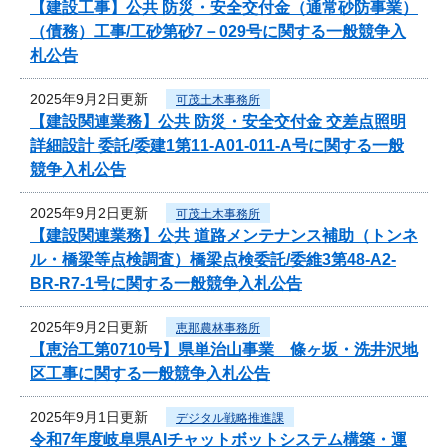
【建設工事】公共 防災・安全交付金（通常砂防事業）
（債務）工事/工砂第砂7－029号に関する一般競争入
札公告
2025年9月2日更新
可茂土木事務所
【建設関連業務】公共 防災・安全交付金 交差点照明
詳細設計 委託/委建1第11-A01-011-A号に関する一般
競争入札公告
2025年9月2日更新
可茂土木事務所
【建設関連業務】公共 道路メンテナンス補助（トンネ
ル・橋梁等点検調査）橋梁点検委託/委維3第48-A2-
BR-R7-1号に関する一般競争入札公告
2025年9月2日更新
恵那農林事務所
【恵治工第0710号】県単治山事業 條ヶ坂・洗井沢地
区工事に関する一般競争入札公告
2025年9月1日更新
デジタル戦略推進課
令和7年度岐阜県AIチャットボットシステム構築・運