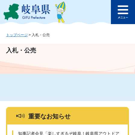
ペ
メ
このページの本文へ
ー
ニ
メ
ジ
ュ
ニ
の
ー
ュ
先
を
ー
頭
飛
トップページ
>
入札・公売
で
ば
す
し
入札・公売
。
て
本
文
へ
重要なお知らせ
知事記者会見「楽しすぎるぞ岐阜！岐阜県アウトドア