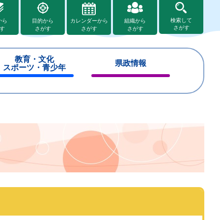
検索して
から
目的から
カレンダーから
組織から
さがす
す
さがす
さがす
さがす
教育・文化
県政情報
スポーツ・青少年
閉
閉
じ
じ
る
る