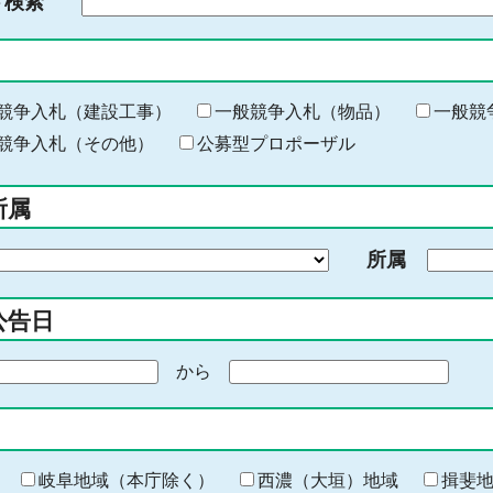
ド検索
検
索
す
る
キ
競争入札（建設工事）
一般競争入札（物品）
一般競
ー
競争入札（その他）
公募型プロポーザル
ワ
ー
所属
ド
を
所属
入
力
公告日
から
期
間
の
終
わ
岐阜地域（本庁除く）
西濃（大垣）地域
揖斐