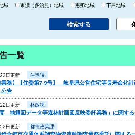
り
地域
東濃（多治見）地域
恵那地域
下呂地域
告一覧
月22日更新
住宅課
連業務】【住委第7-9号】 岐阜県公営住宅等長寿命化
札公告
月22日更新
林政課
年度 地籍図データ等森林計画図反映委託業務」に関する
月22日更新
都市政策課
圏総合都市交通体系調査物資流動調査業務委託に関する