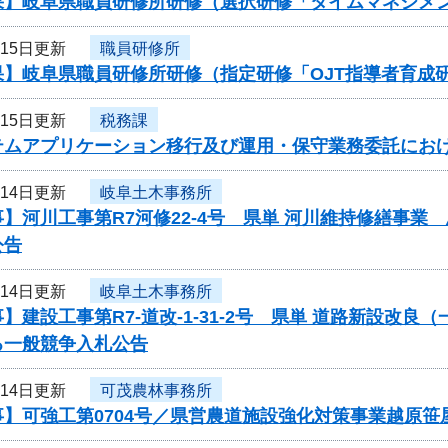
果】岐阜県職員研修所研修（選択研修「タイムマネジメ
月15日更新
職員研修所
果】岐阜県職員研修所研修（指定研修「OJT指導者育成
月15日更新
税務課
テムアプリケーション移行及び運用・保守業務委託にお
月14日更新
岐阜土木事務所
】河川工事第R7河修22-4号 県単 河川維持修繕事
公告
月14日更新
岐阜土木事務所
】建設工事第R7-道改-1-31-2号 県単 道路新設改
る一般競争入札公告
月14日更新
可茂農林事務所
事】可強工第0704号／県営農道施設強化対策事業越原笹