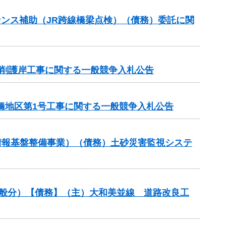
ンテナンス補助（JR跨線橋梁点検）（債務）委託に関
川掘削護岸工事に関する一般競争入札公告
橋地区第1号工事に関する一般競争入札公告
情報基盤整備事業）（債務）土砂災害監視システ
一般分）【債務】（主）大和美並線 道路改良工