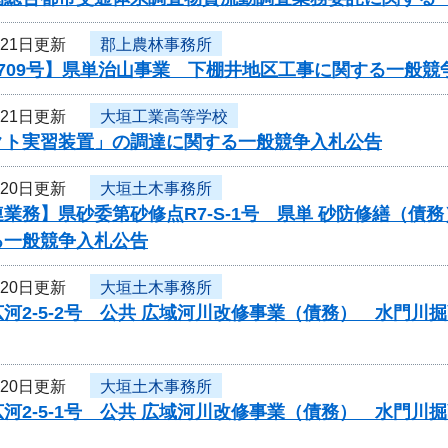
月21日更新
郡上農林事務所
709号】県単治山事業 下棚井地区工事に関する一般競
月21日更新
大垣工業高等学校
クト実習装置」の調達に関する一般競争入札公告
月20日更新
大垣土木事務所
業務】県砂委第砂修点R7-S-1号 県単 砂防修繕（
る一般競争入札公告
月20日更新
大垣土木事務所
河2-5-2号 公共 広域河川改修事業（債務） 水門
月20日更新
大垣土木事務所
河2-5-1号 公共 広域河川改修事業（債務） 水門