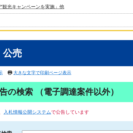
ア観光キャンペーンを実施」他
・公売
示
大きな文字で印刷ページ表示
告の検索 （電子調達案件以外）
、
入札情報公開システム
で公告しています