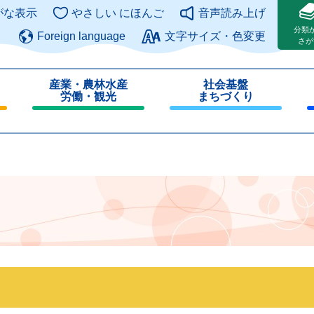
このページの本文へ
がな表示
やさしい にほんご
音声読み上げ
分類
Foreign language
文字サイズ・色変更
さが
産業・農林水産
社会基盤
労働・観光
まちづくり
閉
閉
じ
じ
る
る