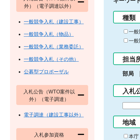
キーワー
外）（電子調達以外）
種類
一般競争入札（建設工事）
一般
一般競争入札（物品）
一般
一般競争入札（業務委託）
担当
一般競争入札（その他）
公募型プロポーザル
部局
入札
入札公告（WTO案件以
外）（電子調達）
期
間
電子調達（建設工事以外）
の
地域
始
入札参加資格
ま
本庁