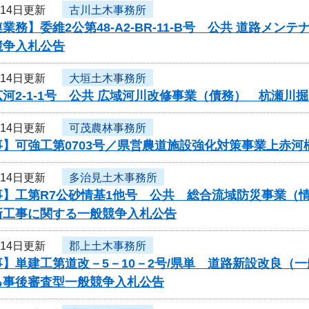
月14日更新
古川土木事務所
業務】委維2公第48-A2-BR-11-B号 公共 道路メ
競争入札公告
月14日更新
大垣土木事務所
河2-1-1号 公共 広域河川改修事業（債務） 杭瀬
月14日更新
可茂農林事務所
事】可強工第0703号／県営農道施設強化対策事業上赤河
月14日更新
多治見土木事務所
事】工第R7公砂情基1他号 公共 総合流域防災事業（
新工事に関する一般競争入札公告
月14日更新
郡上土木事務所
】単建工第道改－5－10－2号/県単 道路新設改良（
る事後審査型一般競争入札公告