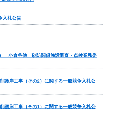
争入札公告
債務） 小倉谷他 砂防関係施設調査・点検業務委
川掘削護岸工事（その2）に関する一般競争入札公
川掘削護岸工事（その1）に関する一般競争入札公