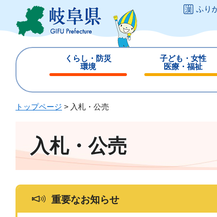
ペ
メ
ふり
ー
ニ
ジ
ュ
の
ー
先
を
くらし・防災
子ども・女性
頭
飛
環境
医療・福祉
で
ば
閉
閉
す
し
じ
じ
。
て
る
る
トップページ
>
入札・公売
本
文
へ
入札・公売
重要なお知らせ