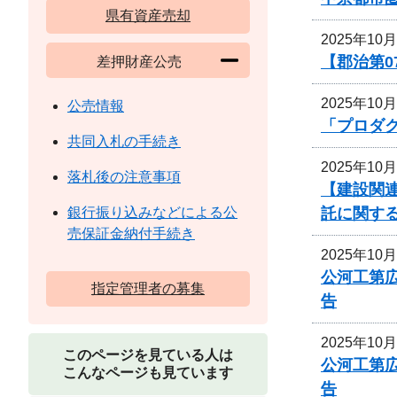
県有資産売却
2025年10
【郡治第0
差押財産公売
2025年10
公売情報
「プロダ
共同入札の手続き
2025年10
落札後の注意事項
【建設関連
託に関す
銀行振り込みなどによる公
売保証金納付手続き
2025年10
公河工第広
指定管理者の募集
告
2025年10
このページを見ている人は
公河工第広
こんなページも見ています
告