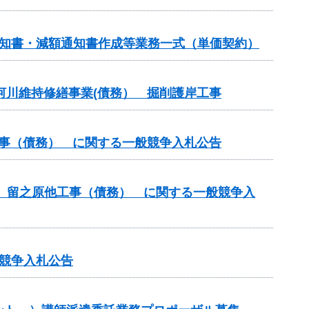
通知書・減額通知書作成等業務一式（単価契約）
 河川維持修繕事業(債務） 掘削護岸工事
工事（債務） に関する一般競争入札公告
他 留之原他工事（債務） に関する一般競争入
競争入札公告