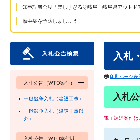
知事記者会見「楽しすぎるぞ岐阜！岐阜県アウトド
熱中症を予防しましょう
本
入札
文
印刷ページ表
入札公告（WTO案件）
入札公
一般競争入札（建設工事）
一般競争入札（建設工事以
電子調達案件は
外）
入札公告（WTO案件以