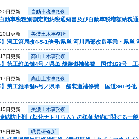
月20日更新
自動車税事務所
度自動車税種別割定期納税通知書及び自動車税増額納税
月20日更新
美濃土木事務所
】河工第局改4-5-1他号/県単 河川局部改良事業・県単
月17日更新
高山土木事務所
】第工維単舗4号／県単 舗装道補修費 国道158号 
月17日更新
高山土木事務所
事】第工維単舗5号／県単 舗装道補修費 国道361号
月15日更新
美濃土木事務所
度凍結防止剤（塩化ナトリウム）の単価契約に関する一般
月15日更新
職員研修所