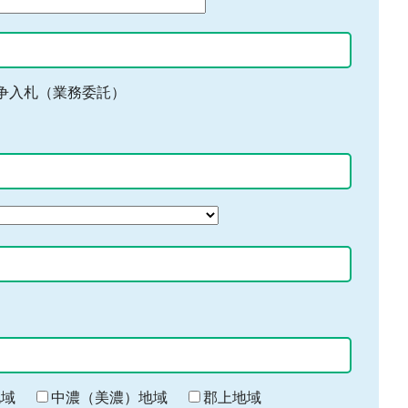
争入札（業務委託）
地域
中濃（美濃）地域
郡上地域