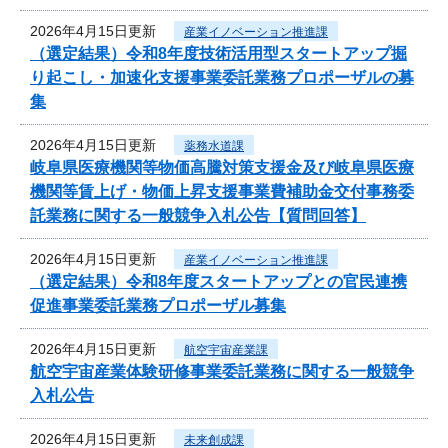
2026年4月15日更新
産業イノベーション推進課
（選定結果）令和8年度技術活用型スタートアップ掘
り起こし・加速化支援事業委託業務プロポーザルの募
集
2026年4月15日更新
薬務水道課
岐阜県医療機関等物価高騰対策支援金及び岐阜県医療
機関等賃上げ・物価上昇支援事業費補助金交付事務委
託業務に関する一般競争入札公告【質問回答】
2026年4月15日更新
産業イノベーション推進課
（選定結果）令和8年度スタートアップとの官民連携
促進事業委託業務プロポーザル募集
2026年4月15日更新
航空宇宙産業課
航空宇宙産業体験研修事業委託業務に関する一般競争
入札公告
2026年4月15日更新
未来創成課