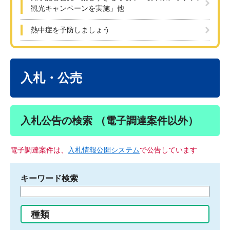
観光キャンペーンを実施」他
熱中症を予防しましょう
本
文
入札・公売
入札公告の検索 （電子調達案件以外）
電子調達案件は、
入札情報公開システム
で公告しています
キーワード検索
検
索
す
種類
る