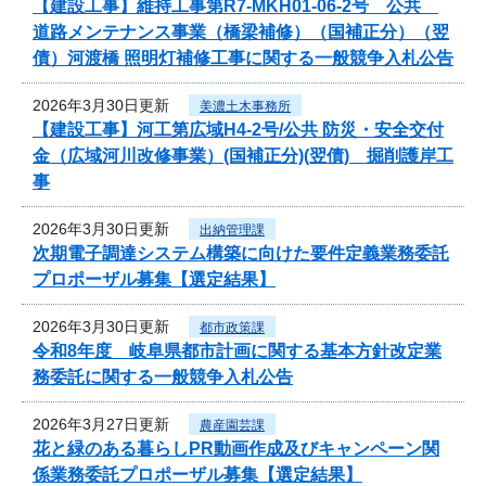
【建設工事】維持工事第R7-MKH01-06-2号 公共
道路メンテナンス事業（橋梁補修）（国補正分）（翌
債）河渡橋 照明灯補修工事に関する一般競争入札公告
2026年3月30日更新
美濃土木事務所
【建設工事】河工第広域H4-2号/公共 防災・安全交付
金（広域河川改修事業）(国補正分)(翌債) 掘削護岸工
事
2026年3月30日更新
出納管理課
次期電子調達システム構築に向けた要件定義業務委託
プロポーザル募集【選定結果】
2026年3月30日更新
都市政策課
令和8年度 岐阜県都市計画に関する基本方針改定業
務委託に関する一般競争入札公告
2026年3月27日更新
農産園芸課
花と緑のある暮らしPR動画作成及びキャンペーン関
係業務委託プロポーザル募集【選定結果】