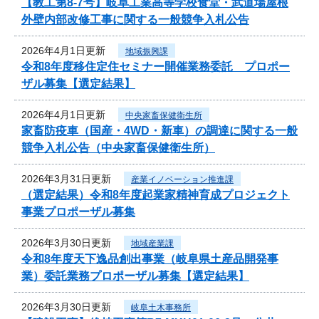
【教工第8-7号】岐阜工業高等学校食堂・武道場屋根
外壁内部改修工事に関する一般競争入札公告
2026年4月1日更新
地域振興課
令和8年度移住定住セミナー開催業務委託 プロポー
ザル募集【選定結果】
2026年4月1日更新
中央家畜保健衛生所
家畜防疫車（国産・4WD・新車）の調達に関する一般
競争入札公告（中央家畜保健衛生所）
2026年3月31日更新
産業イノベーション推進課
（選定結果）令和8年度起業家精神育成プロジェクト
事業プロポーザル募集
2026年3月30日更新
地域産業課
令和8年度天下逸品創出事業（岐阜県土産品開発事
業）委託業務プロポーザル募集【選定結果】
2026年3月30日更新
岐阜土木事務所