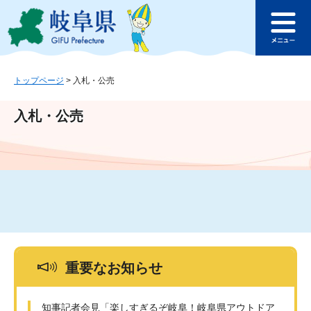
ペ
メ
このページの本文へ
ー
ニ
メ
ジ
ュ
ニ
の
ー
ュ
先
を
ー
頭
飛
トップページ
>
入札・公売
で
ば
す
し
入札・公売
。
て
本
文
へ
重要なお知らせ
知事記者会見「楽しすぎるぞ岐阜！岐阜県アウトドア