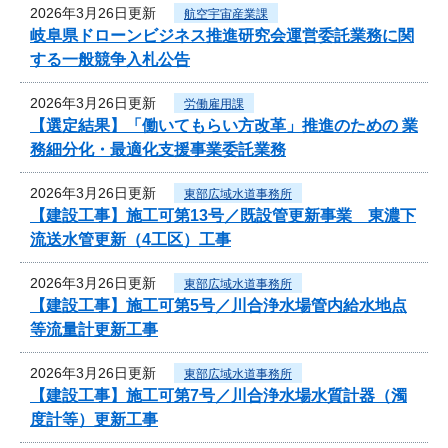
2026年3月26日更新
航空宇宙産業課
岐阜県ドローンビジネス推進研究会運営委託業務に関
する一般競争入札公告
2026年3月26日更新
労働雇用課
【選定結果】「働いてもらい方改革」推進のための 業
務細分化・最適化支援事業委託業務
2026年3月26日更新
東部広域水道事務所
【建設工事】施工可第13号／既設管更新事業 東濃下
流送水管更新（4工区）工事
2026年3月26日更新
東部広域水道事務所
【建設工事】施工可第5号／川合浄水場管内給水地点
等流量計更新工事
2026年3月26日更新
東部広域水道事務所
【建設工事】施工可第7号／川合浄水場水質計器（濁
度計等）更新工事