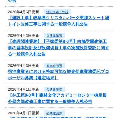
公告
2026年4月6日更新
地域スポーツ課
【建設工事】岐阜県クリスタルパーク恵那スケート場
トイレ改修工事に関する一般競争入札公告
2026年4月3日更新
公共建築課
【建設関連業務】【子家委第8-6号】白鳩学園改築工
事の基本設計及び設備切替工事の実施設計委託に関す
る一般競争入札公告
2026年4月3日更新
観光企画課
宿泊事業者における持続可能な観光促進業務委託プロ
ポーザル募集【選定結果】
2026年4月1日更新
公共建築課
【林工第8-8号】森林文化アカデミーセンター棟屋根
外壁内部改修工事に関する一般競争入札公告
2026年4月1日更新
公共建築課