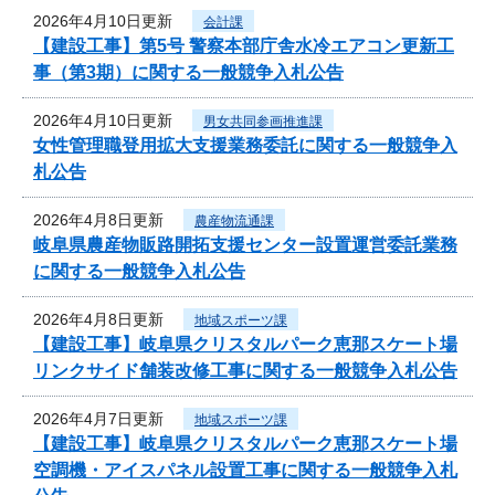
2026年4月10日更新
会計課
【建設工事】第5号 警察本部庁舎水冷エアコン更新工
事（第3期）に関する一般競争入札公告
2026年4月10日更新
男女共同参画推進課
女性管理職登用拡大支援業務委託に関する一般競争入
札公告
2026年4月8日更新
農産物流通課
岐阜県農産物販路開拓支援センター設置運営委託業務
に関する一般競争入札公告
2026年4月8日更新
地域スポーツ課
【建設工事】岐阜県クリスタルパーク恵那スケート場
リンクサイド舗装改修工事に関する一般競争入札公告
2026年4月7日更新
地域スポーツ課
【建設工事】岐阜県クリスタルパーク恵那スケート場
空調機・アイスパネル設置工事に関する一般競争入札