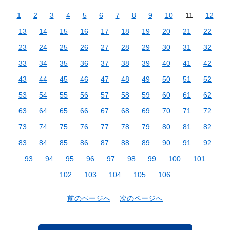
1
2
3
4
5
6
7
8
9
10
11
12
13
14
15
16
17
18
19
20
21
22
23
24
25
26
27
28
29
30
31
32
33
34
35
36
37
38
39
40
41
42
43
44
45
46
47
48
49
50
51
52
53
54
55
56
57
58
59
60
61
62
63
64
65
66
67
68
69
70
71
72
73
74
75
76
77
78
79
80
81
82
83
84
85
86
87
88
89
90
91
92
93
94
95
96
97
98
99
100
101
102
103
104
105
106
前のページへ
次のページへ