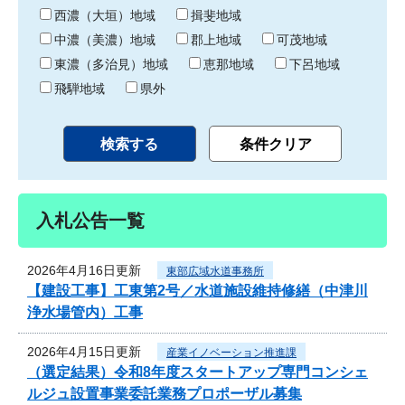
り
西濃（大垣）地域
揖斐地域
中濃（美濃）地域
郡上地域
可茂地域
東濃（多治見）地域
恵那地域
下呂地域
飛騨地域
県外
入札公告一覧
2026年4月16日更新
東部広域水道事務所
【建設工事】工東第2号／水道施設維持修繕（中津川
浄水場管内）工事
2026年4月15日更新
産業イノベーション推進課
（選定結果）令和8年度スタートアップ専門コンシェ
ルジュ設置事業委託業務プロポーザル募集