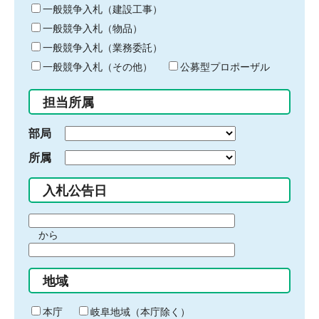
キ
一般競争入札（建設工事）
ー
一般競争入札（物品）
ワ
一般競争入札（業務委託）
ー
ド
一般競争入札（その他）
公募型プロポーザル
を
入
担当所属
力
部局
所属
入札公告日
期
から
間
期
の
間
始
地域
の
ま
終
り
わ
本庁
岐阜地域（本庁除く）