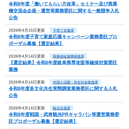
令和8年度「働いてもらい方改革」セミナー及び異業
種交流会企画・運営等業務委託に関する一般競争入札
公告
2026年4月15日更新
子育て支援課
令和8年度子育て家庭応援キャンペーン業務委託プロ
ポーザル募集【選定結果】
2026年4月14日更新
医療福祉連携推進課
【選定結果】令和8年度岐阜県専攻医等確保対策委託
業務
2026年4月14日更新
外国人活躍・共生社会推進課
令和8年度多文化共生実態調査業務委託に関する入札
公告
2026年4月14日更新
観光企画課
令和8年度戦国・武将観光PRキャラバン等運営業務委
託プロポーザル募集【選定結果】