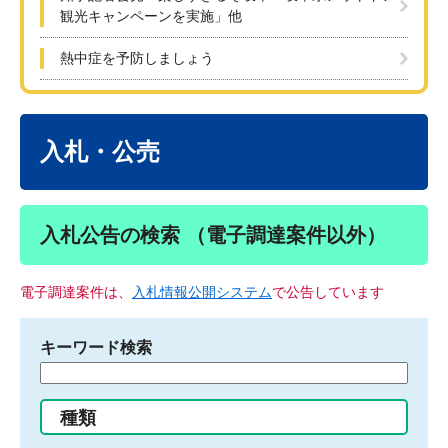
観光キャンペーンを実施」他
熱中症を予防しましょう
本
文
入札・公売
入札公告の検索 （電子調達案件以外）
電子調達案件は、
入札情報公開システム
で公告しています
キーワード検索
検
索
す
種類
る