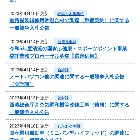
2023年4月18日更新
岐阜土木事務所
道路舗装補修用常温合材の調達（単価契約）に関する
一般競争入札公告
2023年4月14日更新
健康推進課
令和5年度清流の国ぎふ健康・スポーツポイント事業
委託業務プロポーザル募集【選定結果】
2023年4月14日更新
会計課
ノートパソコン他の調達に関する一般競争入札公告
（会計課）
2023年4月13日更新
管財課
西濃総合庁舎空気調和機等改修工事（債務）に関する
一般競争入札公告
2023年4月10日更新
わかあゆ学園
国産乗用自動車（ミニバン型ハイブリッド）の調達に