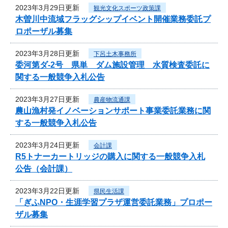
2023年3月29日更新
観光文化スポーツ政策課
木曽川中流域フラッグシップイベント開催業務委託プ
ロポーザル募集
2023年3月28日更新
下呂土木事務所
委河第ダ-2号 県単 ダム施設管理 水質検査委託に
関する一般競争入札公告
2023年3月27日更新
農産物流通課
農山漁村発イノベーションサポート事業委託業務に関
する一般競争入札公告
2023年3月24日更新
会計課
R5トナーカートリッジの購入に関する一般競争入札
公告（会計課）
2023年3月22日更新
県民生活課
「ぎふNPO・生涯学習プラザ運営委託業務」プロポー
ザル募集