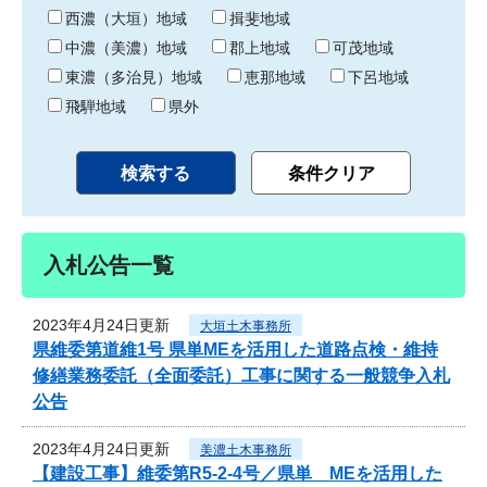
り
西濃（大垣）地域
揖斐地域
中濃（美濃）地域
郡上地域
可茂地域
東濃（多治見）地域
恵那地域
下呂地域
飛騨地域
県外
入札公告一覧
2023年4月24日更新
大垣土木事務所
県維委第道維1号 県単MEを活用した道路点検・維持
修繕業務委託（全面委託）工事に関する一般競争入札
公告
2023年4月24日更新
美濃土木事務所
【建設工事】維委第R5-2-4号／県単 MEを活用した