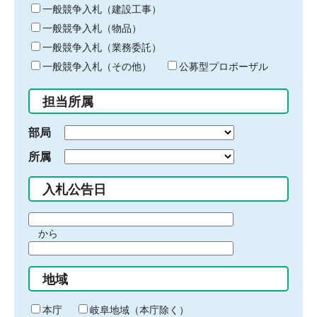
キ
一般競争入札（建設工事）
ー
一般競争入札（物品）
ワ
一般競争入札（業務委託）
ー
ド
一般競争入札（その他）
公募型プロポーザル
を
入
担当所属
力
部局
所属
入札公告日
期
から
間
期
の
間
始
地域
の
ま
終
り
わ
本庁
岐阜地域（本庁除く）