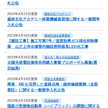
札公告
2023年4月21日更新
森林文化アカデミー
森林文化アカデミー林業機械賃貸借に関する一般競争
入札公告
2023年4月20日更新
東部広域水道事務所
【建設工事】施工可第7号／温室効果ガス排出抑制事
業 山之上浄水場管内施設照明器具LED化工事
2023年4月20日更新
省エネ・再エネ社会推進課
太陽光発電設備等共同購入事業プロポーザル募集(選
定結果)
2023年4月19日更新
恵那土木事務所
県単 MEを活用した道路点検・維持修繕業務（全面
委託）に関する一般競争入札公告
2023年4月19日更新
可茂保健所
国産小型貨物自動車（ハイブリッド）の調達に関する