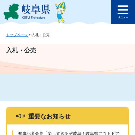
ペ
メ
このページの本文へ
ー
ニ
メ
ジ
ュ
ニ
の
ー
ュ
先
を
ー
頭
飛
トップページ
>
入札・公売
で
ば
す
し
入札・公売
。
て
本
文
へ
重要なお知らせ
知事記者会見「楽しすぎるぞ岐阜！岐阜県アウトドア