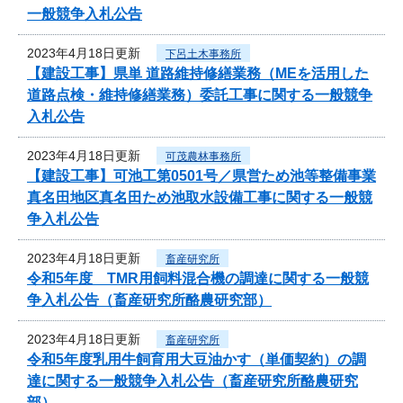
一般競争入札公告
2023年4月18日更新
下呂土木事務所
【建設工事】県単 道路維持修繕業務（MEを活用した
道路点検・維持修繕業務）委託工事に関する一般競争
入札公告
2023年4月18日更新
可茂農林事務所
【建設工事】可池工第0501号／県営ため池等整備事業
真名田地区真名田ため池取水設備工事に関する一般競
争入札公告
2023年4月18日更新
畜産研究所
令和5年度 TMR用飼料混合機の調達に関する一般競
争入札公告（畜産研究所酪農研究部）
2023年4月18日更新
畜産研究所
令和5年度乳用牛飼育用大豆油かす（単価契約）の調
達に関する一般競争入札公告（畜産研究所酪農研究
部）