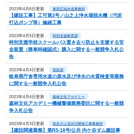
2023年4月6日更新
東部広域水道事務所
【建設工事】工可第3号／山之上浄水場脱水機（汚泥
打込ポンプ等）修繕工事
2023年4月5日更新
特別支援教育課
特別支援学校スクールバス置き去り防止を支援する安
全装置（降車時確認式）購入に関する一般競争入札公
告
2023年4月4日更新
管財課
岐阜県庁舎専用水道の原水及び浄水の水質検査等業務
に関する一般競争入札公告
2023年4月4日更新
森林文化アカデミー
森林文化アカデミー機械警備業務委託に関する一般競
争入札公告
2023年4月3日更新
長良川上流河川開発工事事務所
【建設関連業務】第R5-18号/公共 内ケ谷ダム建設事