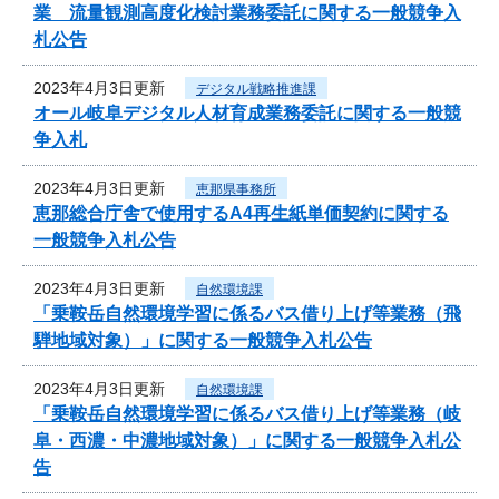
業 流量観測高度化検討業務委託に関する一般競争入
札公告
2023年4月3日更新
デジタル戦略推進課
オール岐阜デジタル人材育成業務委託に関する一般競
争入札
2023年4月3日更新
恵那県事務所
恵那総合庁舎で使用するA4再生紙単価契約に関する
一般競争入札公告
2023年4月3日更新
自然環境課
「乗鞍岳自然環境学習に係るバス借り上げ等業務（飛
騨地域対象）」に関する一般競争入札公告
2023年4月3日更新
自然環境課
「乗鞍岳自然環境学習に係るバス借り上げ等業務（岐
阜・西濃・中濃地域対象）」に関する一般競争入札公
告