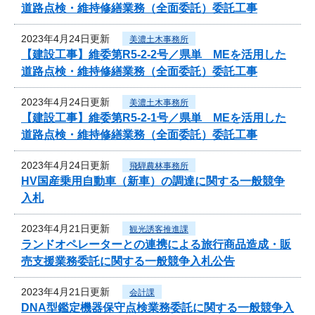
道路点検・維持修繕業務（全面委託）委託工事
2023年4月24日更新
美濃土木事務所
【建設工事】維委第R5-2-2号／県単 MEを活用した
道路点検・維持修繕業務（全面委託）委託工事
2023年4月24日更新
美濃土木事務所
【建設工事】維委第R5-2-1号／県単 MEを活用した
道路点検・維持修繕業務（全面委託）委託工事
2023年4月24日更新
飛騨農林事務所
HV国産乗用自動車（新車）の調達に関する一般競争
入札
2023年4月21日更新
観光誘客推進課
ランドオペレーターとの連携による旅行商品造成・販
売支援業務委託に関する一般競争入札公告
2023年4月21日更新
会計課
DNA型鑑定機器保守点検業務委託に関する一般競争入