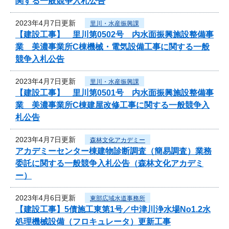
関する一般競争入札公告
2023年4月7日更新
里川・水産振興課
【建設工事】 里川第0502号 内水面振興施設整備事
業 美濃事業所C棟機械・電気設備工事に関する一般
競争入札公告
2023年4月7日更新
里川・水産振興課
【建設工事】 里川第0501号 内水面振興施設整備事
業 美濃事業所C棟建屋改修工事に関する一般競争入
札公告
2023年4月7日更新
森林文化アカデミー
アカデミーセンター棟建物診断調査（簡易調査）業務
委託に関する一般競争入札公告（森林文化アカデミ
ー）
2023年4月6日更新
東部広域水道事務所
【建設工事】5債施工東第1号／中津川浄水場No1.2水
処理機械設備（フロキュレータ）更新工事