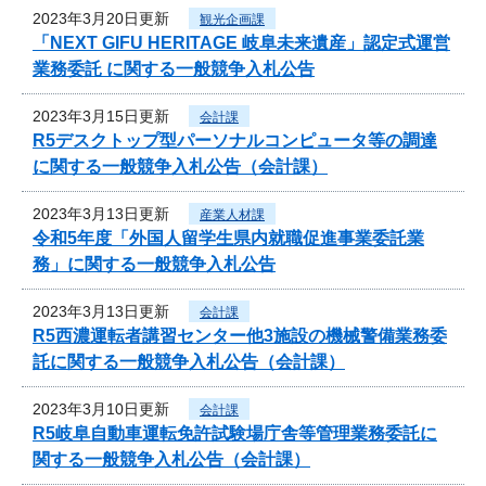
2023年3月20日更新
観光企画課
「NEXT GIFU HERITAGE 岐阜未来遺産」認定式運営
業務委託 に関する一般競争入札公告
2023年3月15日更新
会計課
R5デスクトップ型パーソナルコンピュータ等の調達
に関する一般競争入札公告（会計課）
2023年3月13日更新
産業人材課
令和5年度「外国人留学生県内就職促進事業委託業
務」に関する一般競争入札公告
2023年3月13日更新
会計課
R5西濃運転者講習センター他3施設の機械警備業務委
託に関する一般競争入札公告（会計課）
2023年3月10日更新
会計課
R5岐阜自動車運転免許試験場庁舎等管理業務委託に
関する一般競争入札公告（会計課）