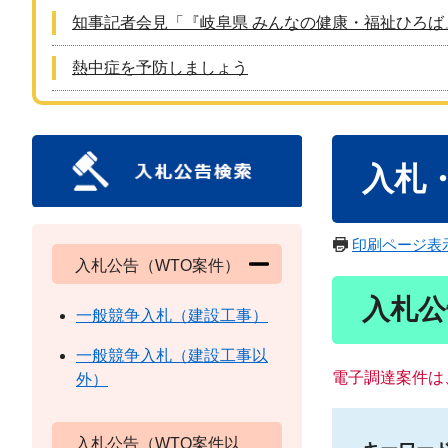
知事記者会見「『岐阜県 みんなの健康・福祉ひろば
熱中症を予防しましょう
本
入札
文
印刷ページ表
入札公告（WTO案件）
入札公
一般競争入札（建設工事）
一般競争入札（建設工事以
電子調達案件は
外）
入札公告（WTO案件以