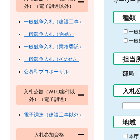
キーワー
外）（電子調達以外）
種類
一般競争入札（建設工事）
一般
一般競争入札（物品）
一般
一般競争入札（業務委託）
担当
一般競争入札（その他）
公募型プロポーザル
部局
入札
入札公告（WTO案件以
外）（電子調達）
期
間
電子調達（建設工事以外）
の
地域
始
入札参加資格
ま
本庁