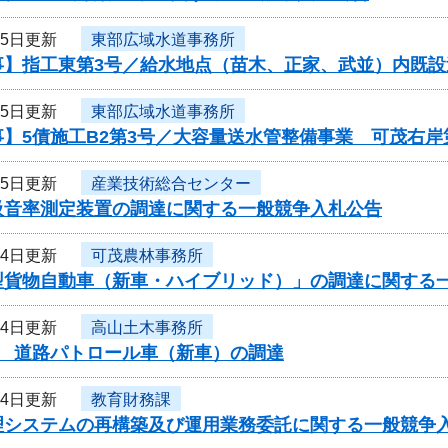
15日更新
東部広域水道事務所
事】指工東第3号／給水地点（苗木、正家、武並）内既設
15日更新
東部広域水道事務所
】5債施工B2第3号／大容量送水管整備事業 可茂右岸第
15日更新
産業技術総合センター
吸音率測定装置の調達に関する一般競争入札公告
14日更新
可茂農林事務所
型貨物自動車（新車・ハイブリッド）」の調達に関する
14日更新
高山土木事務所
度 道路パトロール車（新車）の調達
14日更新
教育財務課
理システムの再構築及び運用業務委託に関する一般競争