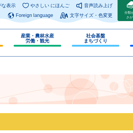
このページの本文へ
がな表示
やさしい にほんご
音声読み上げ
分類
Foreign language
文字サイズ・色変更
さが
産業・農林水産
社会基盤
労働・観光
まちづくり
閉
閉
じ
じ
る
る