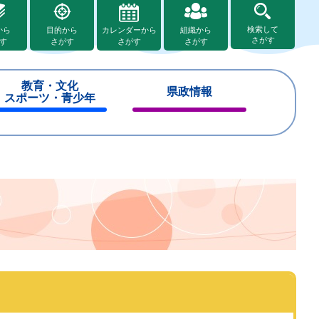
検索して
から
目的から
カレンダーから
組織から
さがす
す
さがす
さがす
さがす
教育・文化
県政情報
スポーツ・青少年
閉
閉
じ
じ
る
る