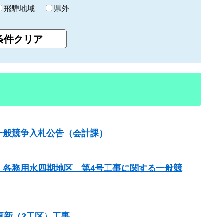
飛騨地域
県外
一般競争入札公告（会計課）
 各務用水四期地区 第4号工事に関する一般競
更新（2工区）工事