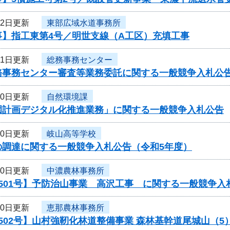
22日更新
東部広域水道事務所
事】指工東第4号／明世支線（A工区）充填工事
21日更新
総務事務センター
務事務センター審査等業務委託に関する一般競争入札公
20日更新
自然環境課
園計画デジタル化推進業務」に関する一般競争入札公告
20日更新
岐山高等学校
の調達に関する一般競争入札公告（令和5年度）
20日更新
中濃農林事務所
501号】予防治山事業 高沢工事 に関する一般競争入
20日更新
恵那農林事務所
502号】山村強靭化林道整備事業 森林基幹道尾城山（