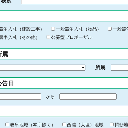
ド検索
検
索
す
る
キ
競争入札（建設工事）
一般競争入札（物品）
一般競
ー
競争入札（その他）
公募型プロポーザル
ワ
ー
所属
ド
を
所属
入
力
公告日
から
期
間
の
終
わ
岐阜地域（本庁除く）
西濃（大垣）地域
揖斐