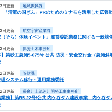
13日更新
地域振興課
度 「清流の国ぎふ」PRのためのミナモを活用した広報
13日更新
航空宇宙産業課
空（そら）体験イベント」運営委託業務に関する一般競
13日更新
揖斐土木事務所
】第砂工急傾5-075号 公共 防災・安全交付金（急傾
告
12日更新
管財課
管理システム移行・運用業務委託
12日更新
長良川上流河川開発工事事務所
業務】第R5-22号/公共 内ケ谷ダム建設事業 内ケ
告