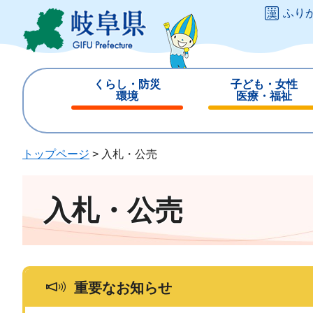
ペ
メ
ふり
ー
ニ
ジ
ュ
の
ー
先
を
くらし・防災
子ども・女性
頭
飛
環境
医療・福祉
で
ば
閉
閉
す
し
じ
じ
。
て
る
る
トップページ
>
入札・公売
本
文
へ
入札・公売
重要なお知らせ