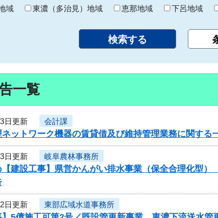
り
地域
東濃（多治見）地域
恵那地域
下呂地域
告一覧
23日更新
会計課
理ネットワーク機器の賃貸借及び維持管理業務に関する
23日更新
岐阜農林事務所
め【建設工事】県営かんがい排水事業（保全合理化型）
告
22日更新
東部広域水道事務所
事】5債施工可第2号／既設管更新事業 東濃下流送水管