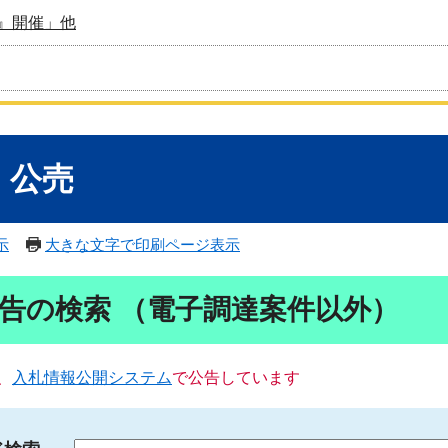
』開催」他
・公売
示
大きな文字で印刷ページ表示
告の検索 （電子調達案件以外）
、
入札情報公開システム
で公告しています