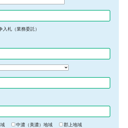
争入札（業務委託）
地域
中濃（美濃）地域
郡上地域