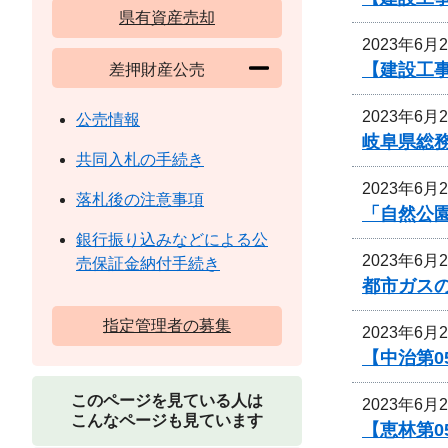
県有資産売却
2023年6月
【建設工
差押財産公売
2023年6月
公売情報
岐阜県総
共同入札の手続き
2023年6月
落札後の注意事項
「自然公
銀行振り込みなどによる公
2023年6月
売保証金納付手続き
都市ガス
指定管理者の募集
2023年6月
【中治第0
このページを見ている人は
2023年6月
こんなページも見ています
【恵林第0