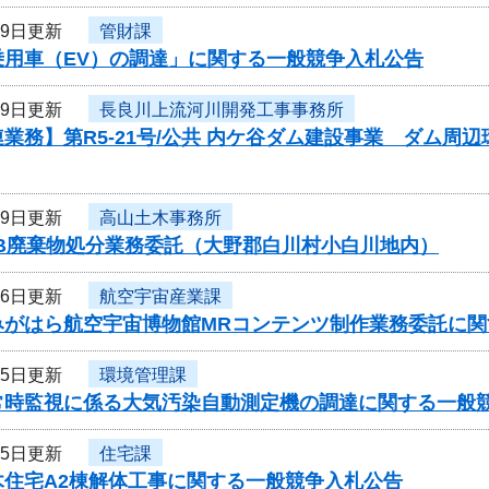
19日更新
管財課
乗用車（EV）の調達」に関する一般競争入札公告
19日更新
長良川上流河川開発工事事務所
業務】第R5-21号/公共 内ケ谷ダム建設事業 ダム
19日更新
高山土木事務所
CB廃棄物処分業務委託（大野郡白川村小白川地内）
16日更新
航空宇宙産業課
みがはら航空宇宙博物館MRコンテンツ制作業務委託に関
15日更新
環境管理課
常時監視に係る大気汚染自動測定機の調達に関する一般
15日更新
住宅課
木住宅A2棟解体工事に関する一般競争入札公告