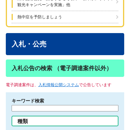
観光キャンペーンを実施」他
熱中症を予防しましょう
本
文
入札・公売
入札公告の検索 （電子調達案件以外）
電子調達案件は、
入札情報公開システム
で公告しています
キーワード検索
検
索
す
種類
る