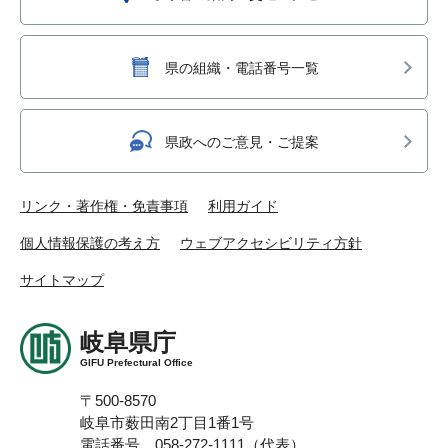
県の組織・電話番号一覧
県政へのご意見・ご提案
リンク・著作権・免責事項
利用ガイド
個人情報保護の考え方
ウェブアクセシビリティ方針
サイトマップ
岐阜県庁
GIFU Prefectural Office
〒500-8570
岐阜市薮田南2丁目1番1号
電話番号 058-272-1111（代表）