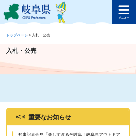
ペ
メ
このページの本文へ
ー
ニ
メ
ジ
ュ
ニ
の
ー
ュ
先
を
ー
頭
飛
トップページ
>
入札・公売
で
ば
す
し
入札・公売
。
て
本
文
へ
重要なお知らせ
知事記者会見「楽しすぎるぞ岐阜！岐阜県アウトドア