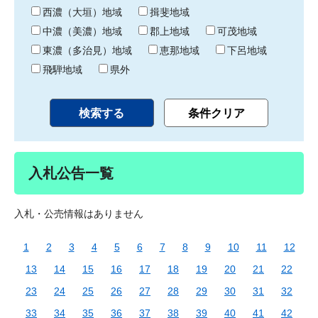
り
西濃（大垣）地域
揖斐地域
中濃（美濃）地域
郡上地域
可茂地域
東濃（多治見）地域
恵那地域
下呂地域
飛騨地域
県外
入札公告一覧
入札・公売情報はありません
1
2
3
4
5
6
7
8
9
10
11
12
13
14
15
16
17
18
19
20
21
22
23
24
25
26
27
28
29
30
31
32
33
34
35
36
37
38
39
40
41
42