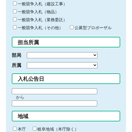
キ
一般競争入札（建設工事）
ー
一般競争入札（物品）
ワ
一般競争入札（業務委託）
ー
ド
一般競争入札（その他）
公募型プロポーザル
を
入
担当所属
力
部局
所属
入札公告日
期
から
間
期
の
間
始
地域
の
ま
終
り
わ
本庁
岐阜地域（本庁除く）