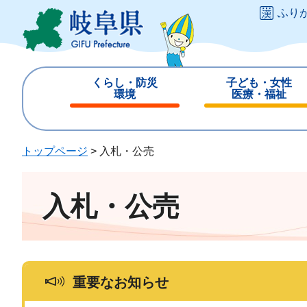
ペ
メ
ふり
ー
ニ
ジ
ュ
の
ー
先
を
くらし・防災
子ども・女性
頭
飛
環境
医療・福祉
で
ば
閉
閉
す
し
じ
じ
。
て
る
る
トップページ
>
入札・公売
本
文
へ
入札・公売
重要なお知らせ