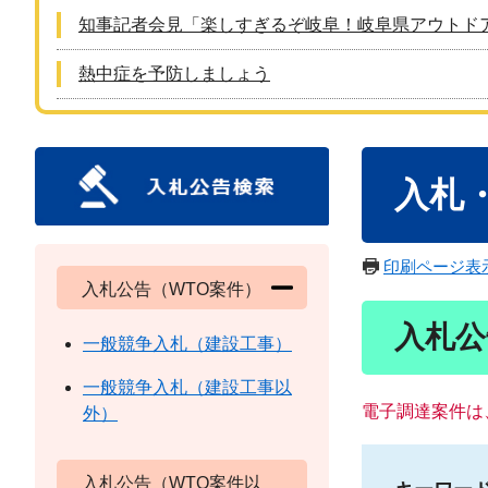
知事記者会見「楽しすぎるぞ岐阜！岐阜県アウトド
熱中症を予防しましょう
本
入札
文
印刷ページ表
入札公告（WTO案件）
入札公
一般競争入札（建設工事）
一般競争入札（建設工事以
電子調達案件は
外）
入札公告（WTO案件以