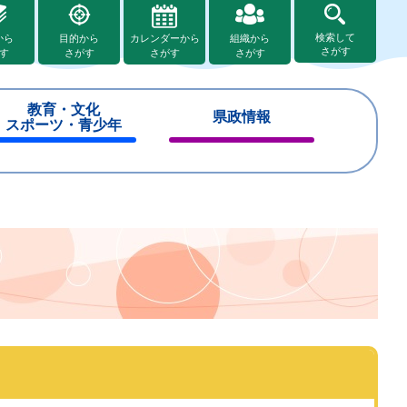
検索して
から
目的から
カレンダーから
組織から
さがす
す
さがす
さがす
さがす
教育・文化
県政情報
スポーツ・青少年
閉
閉
じ
じ
る
る