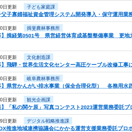
30日更新
子ども家庭課
子父子寡婦福祉資金管理システム開発導入・保守運用業
30日更新
揖斐農林事務所
】揖経第0501号 県営経営体育成基盤整備事業 更地
30日更新
文化創造課
事】飛騨・世界生活文化センター高圧ケーブル改修工事
30日更新
岐阜農林事務所
事】県営かんがい排水事業（保全合理化型） 各務用水
30日更新
観光企画課
】「私の関ケ原」写真コンテスト2023運営業務委託プ
29日更新
デジタル戦略推進課
度DX推進地域連携協議会にかかる運営支援業務委託プロ