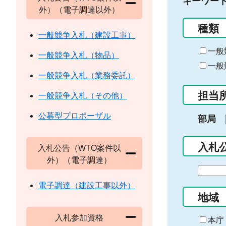
キーワー
外）（電子調達以外）
種類
一般競争入札（建設工事）
一般
一般競争入札（物品）
一般
一般競争入札（業務委託）
担当
一般競争入札（その他）
公募型プロポーザル
部局
入札
入札公告（WTO案件以
外）（電子調達）
期
間
電子調達（建設工事以外）
の
地域
始
入札参加資格
ま
本庁