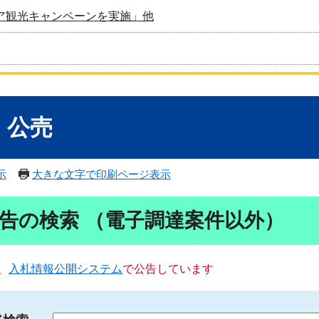
ア観光キャンペーンを実施」他
・公売
示
大きな文字で印刷ページ表示
告の検索 （電子調達案件以外）
、
入札情報公開システム
で公告しています