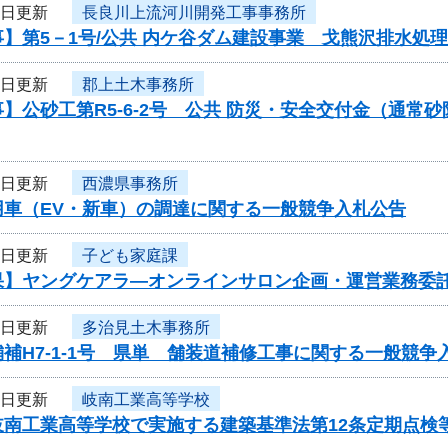
3日更新
長良川上流河川開発工事事務所
】第5－1号/公共 内ケ谷ダム建設事業 戈熊沢排水処
3日更新
郡上土木事務所
】公砂工第R5-6-2号 公共 防災・安全交付金（通
3日更新
西濃県事務所
用車（EV・新車）の調達に関する一般競争入札公告
3日更新
子ども家庭課
果】ヤングケアラ―オンラインサロン企画・運営業務委
3日更新
多治見土木事務所
補H7-1-1号 県単 舗装道補修工事に関する一般競争
3日更新
岐南工業高等学校
岐南工業高等学校で実施する建築基準法第12条定期点検