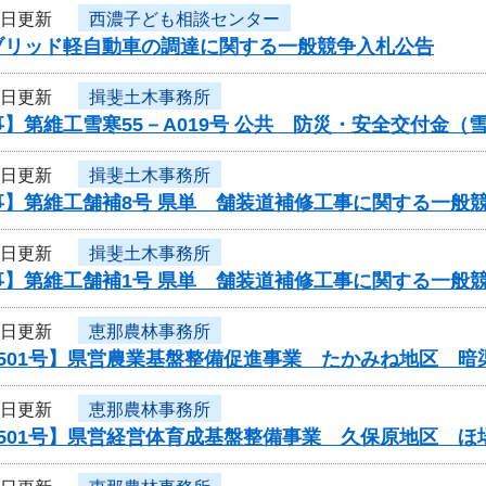
4日更新
西濃子ども相談センター
ブリッド軽自動車の調達に関する一般競争入札公告
4日更新
揖斐土木事務所
】第維工雪寒55－A019号 公共 防災・安全交付金
4日更新
揖斐土木事務所
事】第維工舗補8号 県単 舗装道補修工事に関する一般
4日更新
揖斐土木事務所
事】第維工舗補1号 県単 舗装道補修工事に関する一般
4日更新
恵那農林事務所
0501号】県営農業基盤整備促進事業 たかみね地区 暗
4日更新
恵那農林事務所
0501号】県営経営体育成基盤整備事業 久保原地区 ほ