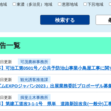
り
地域
東濃（多治見）地域
恵那地域
下呂地域
告一覧
4日更新
可茂農林事務所
事】可治工第0501号／公共予防治山事業小鳥屋工事に関
4日更新
観光誘客推進課
ムEXPOジャパン2023」出展業務委託プロポーザル募
4日更新
揖斐土木事務所
】第建工道改3-1-1号 県単 道路新設改良(一般分)