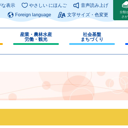
このページの本文へ
がな表示
やさしい にほんご
音声読み上げ
分類
Foreign language
文字サイズ・色変更
さが
産業・農林水産
社会基盤
労働・観光
まちづくり
閉
閉
じ
じ
る
る