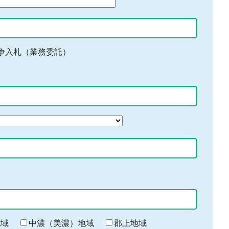
争入札（業務委託）
地域
中濃（美濃）地域
郡上地域