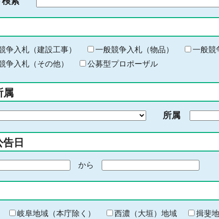
ド検索
検
索
す
る
キ
競争入札（建設工事）
一般競争入札（物品）
一般競
ー
競争入札（その他）
公募型プロポーザル
ワ
ー
所属
ド
を
所属
入
力
公告日
から
期
間
の
終
わ
岐阜地域（本庁除く）
西濃（大垣）地域
揖斐