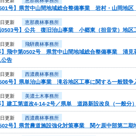
4日更新
恵那農林事務所
0501号】県営中山間地域総合整備事業 岩村・山岡地
4日更新
恵那農林事務所
第0503号】公共 復旧治山事業 小郷東（担音堂）地
3日更新
飛騨農林事務所
事】飛中第0502号 県営中山間地域総合整備事業 清
札公告
3日更新
西濃農林事務所
506号】県単治山事業 滝谷地区工事に関する一般競争
3日更新
美濃土木事務所
】建工第道改4-14-2号／県単 道路新設改良（一般
3日更新
西濃農林事務所
0502号】県営農道施設強化対策事業 関ケ原中部第二