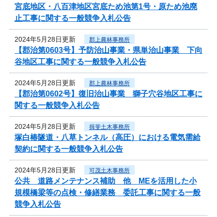
宮底地区・八百津地区宮底ため池第1号・原ため池廃
止工事に関する一般競争入札公告
2024年5月28日更新
郡上農林事務所
【郡治第0603号】予防治山事業・県単治山事業 下向
谷地区工事に関する一般競争入札公告
2024年5月28日更新
郡上農林事務所
【郡治第0602号】復旧治山事業 獅子穴谷地区工事に
関する一般競争入札公告
2024年5月28日更新
揖斐土木事務所
塚白椿隧道・八草トンネル（高圧）における電気需給
契約に関する一般競争入札公告
2024年5月28日更新
可茂土木事務所
公共 道路メンテナンス補助 他 MEを活用した小
規模橋梁等の点検・修繕業務 委託工事に関する一般
競争入札公告