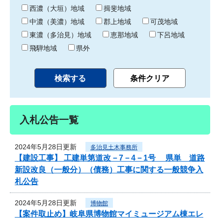
り
西濃（大垣）地域
揖斐地域
中濃（美濃）地域
郡上地域
可茂地域
東濃（多治見）地域
恵那地域
下呂地域
飛騨地域
県外
入札公告一覧
2024年5月28日更新
多治見土木事務所
【建設工事】 工建単第道改－7－4－1号 県単 道路
新設改良（一般分）（債務）工事に関する一般競争入
札公告
2024年5月28日更新
博物館
【案件取止め】岐阜県博物館マイミュージアム棟エレ