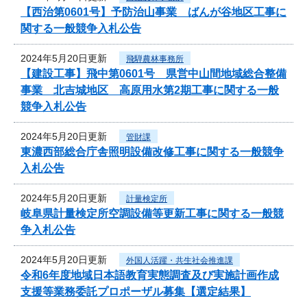
【西治第0601号】予防治山事業 ばんが谷地区工事に
関する一般競争入札公告
2024年5月20日更新
飛騨農林事務所
【建設工事】飛中第0601号 県営中山間地域総合整備
事業 北吉城地区 高原用水第2期工事に関する一般
競争入札公告
2024年5月20日更新
管財課
東濃西部総合庁舎照明設備改修工事に関する一般競争
入札公告
2024年5月20日更新
計量検定所
岐阜県計量検定所空調設備等更新工事に関する一般競
争入札公告
2024年5月20日更新
外国人活躍・共生社会推進課
令和6年度地域日本語教育実態調査及び実施計画作成
支援等業務委託プロポーザル募集【選定結果】