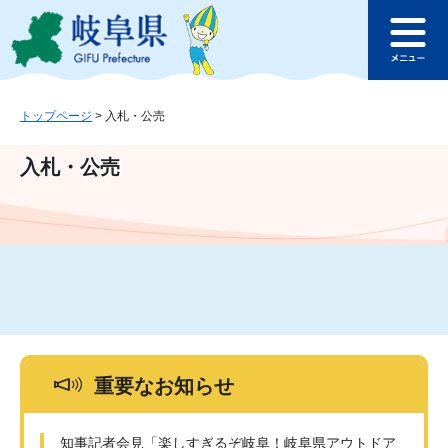
ペ
メ
このページの本文へ
ー
ニ
メ
ジ
ュ
ニ
の
ー
ュ
先
を
ー
頭
飛
トップページ
>
入札・公売
で
ば
す
し
入札・公売
。
て
本
文
へ
重要なお知らせ
知事記者会見「楽しすぎるぞ岐阜！岐阜県アウトドア