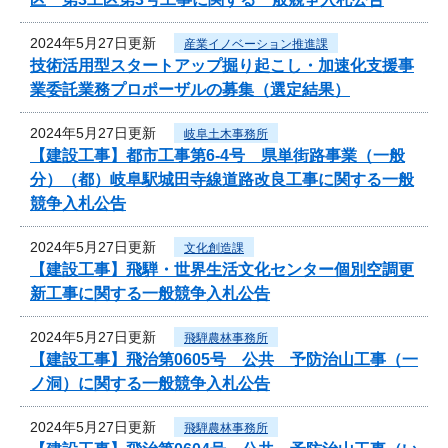
2024年5月27日更新
産業イノベーション推進課
技術活用型スタートアップ掘り起こし・加速化支援事
業委託業務プロポーザルの募集（選定結果）
2024年5月27日更新
岐阜土木事務所
【建設工事】都市工事第6-4号 県単街路事業（一般
分）（都）岐阜駅城田寺線道路改良工事に関する一般
競争入札公告
2024年5月27日更新
文化創造課
【建設工事】飛騨・世界生活文化センター個別空調更
新工事に関する一般競争入札公告
2024年5月27日更新
飛騨農林事務所
【建設工事】飛治第0605号 公共 予防治山工事（一
ノ洞）に関する一般競争入札公告
2024年5月27日更新
飛騨農林事務所