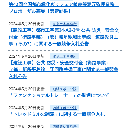
第42回全国都市緑化ぎふフェア植栽等意匠監理業務
プロポーザル募集【選定結果】
2024年5月20日更新
岐阜土木事務所
【建設工事】都市工事第34-A2-3号 公共 防災・安全交
付金（街路事業）（都）岐阜駅城田寺線 道路改良工
事（その3）に関する一般競争入札公告
2024年5月20日更新
岐阜土木事務所
【建設工事】公共 防災・安全交付金（街路事業）
（都）新所平島線 迂回路整備工事に関する一般競争
入札公告
2024年5月20日更新
地域スポーツ課
「ファンクショナルトレーナー」の調達について
2024年5月20日更新
地域スポーツ課
「トレッドミルの調達」に関する一般競争入札
2024年5月20日更新
西濃農林事務所