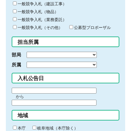
キ
一般競争入札（建設工事）
ー
一般競争入札（物品）
ワ
一般競争入札（業務委託）
ー
ド
一般競争入札（その他）
公募型プロポーザル
を
入
担当所属
力
部局
所属
入札公告日
期
から
間
期
の
間
始
地域
の
ま
終
り
わ
本庁
岐阜地域（本庁除く）