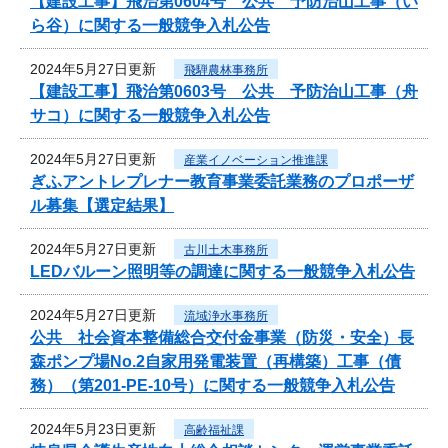
【建設工事】飛治第0604号 公共 予防治山工事（い
ら谷）に関する一般競争入札公告
2024年5月27日更新
飛騨農林事務所
【建設工事】飛治第0603号 公共 予防治山工事（舟
サコ）に関する一般競争入札公告
2024年5月27日更新
産業イノベーション推進課
ぎふアントレプレナー教育事業委託業務のプロポーザ
ル募集【選定結果】
2024年5月27日更新
古川土木事務所
LEDバルーン照明等の調達に関する一般競争入札公告
2024年5月27日更新
流域浄水事務所
公共 社会資本整備総合交付金事業（防災・安全）長
森ポンプ場No.2自家用発電装置（再構築）工事（債
務）（第201-PE-10号）に関する一般競争入札公告
2024年5月23日更新
高齢福祉課