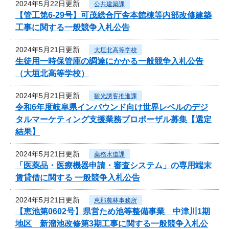
2024年5月22日更新
公共建築課
【管工第6-29号】可茂総合庁舎本館棟等内部改修建築
工事に関する一般競争入札公告
2024年5月21日更新
大垣北高等学校
生徒用一時保管庫の調達にかかる一般競争入札公告
（大垣北高等学校）
2024年5月21日更新
観光誘客推進課
令和6年度岐阜県インバウンド向け世界レベルのデジ
タルマーケティング支援業務プロポーザル募集【選定
結果】
2024年5月21日更新
薬務水道課
「医薬品・医療機器申請・審査システム」の専用端末
賃貸借に関する 一般競争入札公告
2024年5月21日更新
恵那農林事務所
【恵池第0602号】県営ため池等整備事業 中津川1期
地区 新溜池改修第3期工事に関する一般競争入札公