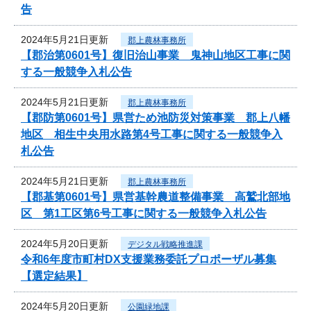
告
2024年5月21日更新
郡上農林事務所
【郡治第0601号】復旧治山事業 鬼神山地区工事に関
する一般競争入札公告
2024年5月21日更新
郡上農林事務所
【郡防第0601号】県営ため池防災対策事業 郡上八幡
地区 相生中央用水路第4号工事に関する一般競争入
札公告
2024年5月21日更新
郡上農林事務所
【郡基第0601号】県営基幹農道整備事業 高鷲北部地
区 第1工区第6号工事に関する一般競争入札公告
2024年5月20日更新
デジタル戦略推進課
令和6年度市町村DX支援業務委託プロポーザル募集
【選定結果】
2024年5月20日更新
公園緑地課