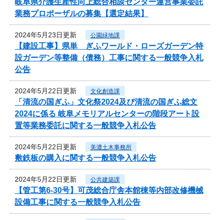
岐阜県介護生産性向上総合相談センター運営事業委託
業務プロポーザルの募集【選定結果】
2024年5月23日更新
公園緑地課
【建設工事】県単 ぎふワールド・ローズガーデン特
設ガーデン等整備（債務）工事に関する一般競争入札
公告
2024年5月22日更新
文化創造課
「清流の国ぎふ」文化祭2024及び清流の国ぎふ総文
2024に係る 岐阜メモリアルセンターの階段アート設
置等業務委託に関する一般競争入札公告
2024年5月22日更新
美濃土木事務所
敷鉄板の購入に関する一般競争入札公告
2024年5月22日更新
公共建築課
【管工第6-30号】可茂総合庁舎本館棟等内部改修機械
設備工事に関する一般競争入札公告