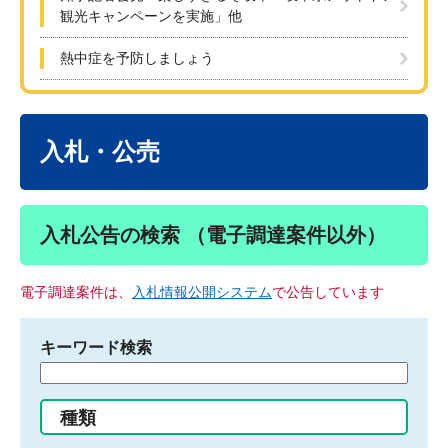
観光キャンペーンを実施」他
熱中症を予防しましょう
本
文
入札・公売
入札公告の検索 （電子調達案件以外）
電子調達案件は、
入札情報公開システム
で公告しています
キーワード検索
検
索
す
種類
る