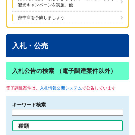
観光キャンペーンを実施」他
熱中症を予防しましょう
本
文
入札・公売
入札公告の検索 （電子調達案件以外）
電子調達案件は、
入札情報公開システム
で公告しています
キーワード検索
検
索
す
種類
る