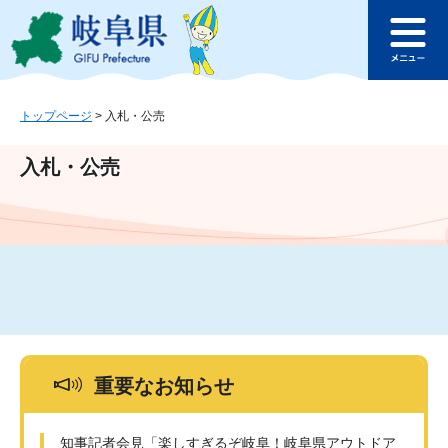
ペ
メ
このページの本文へ
ー
ニ
メ
ジ
ュ
ニ
の
ー
ュ
先
を
ー
頭
飛
トップページ
>
入札・公売
で
ば
す
し
入札・公売
。
て
本
文
へ
重要なお知らせ
知事記者会見「楽しすぎるぞ岐阜！岐阜県アウトドア