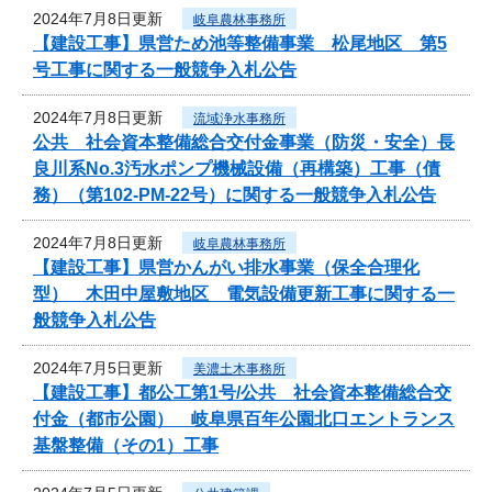
2024年7月8日更新
岐阜農林事務所
【建設工事】県営ため池等整備事業 松尾地区 第5
号工事に関する一般競争入札公告
2024年7月8日更新
流域浄水事務所
公共 社会資本整備総合交付金事業（防災・安全）長
良川系No.3汚水ポンプ機械設備（再構築）工事（債
務）（第102-PM-22号）に関する一般競争入札公告
2024年7月8日更新
岐阜農林事務所
【建設工事】県営かんがい排水事業（保全合理化
型） 木田中屋敷地区 電気設備更新工事に関する一
般競争入札公告
2024年7月5日更新
美濃土木事務所
【建設工事】都公工第1号/公共 社会資本整備総合交
付金（都市公園） 岐阜県百年公園北口エントランス
基盤整備（その1）工事