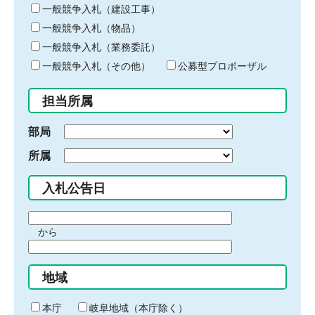
キ
一般競争入札（建設工事）
ー
一般競争入札（物品）
ワ
一般競争入札（業務委託）
ー
ド
一般競争入札（その他）
公募型プロポーザル
を
入
担当所属
力
部局
所属
入札公告日
期
から
間
期
の
間
始
地域
の
ま
終
り
わ
本庁
岐阜地域（本庁除く）