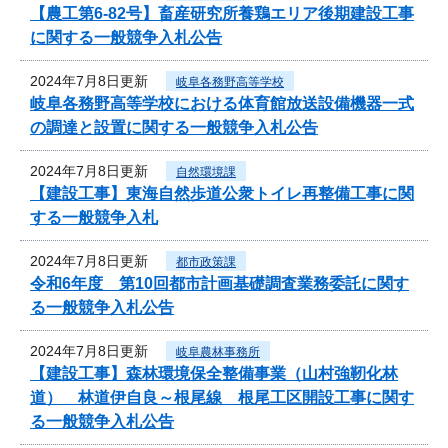
【農工第6-82号】畜産研究所養鶏エリア後期建設工事
に関する一般競争入札公告
2024年7月8日更新
岐阜各務野高等学校
岐阜各務野高等学校における体育館放送設備機器一式
の調達と設置に関する一般競争入札公告
2024年7月8日更新
自然環境課
【建設工事】東海自然歩道公衆トイレ再整備工事に関
する一般競争入札
2024年7月8日更新
都市政策課
令和6年度 第10回都市計画基礎調査業務委託に関す
る一般競争入札公告
2024年7月8日更新
岐阜農林事務所
【建設工事】森林環境保全整備事業（山村強靭化林
道） 林道伊自良～根尾線 根尾工区開設工事に関す
る一般競争入札公告