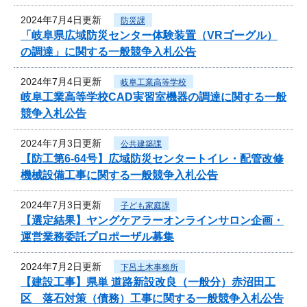
2024年7月4日更新
防災課
「岐阜県広域防災センター体験装置（VRゴーグル）
の調達」に関する一般競争入札公告
2024年7月4日更新
岐阜工業高等学校
岐阜工業高等学校CAD実習室機器の調達に関する一般
競争入札公告
2024年7月3日更新
公共建築課
【防工第6-64号】広域防災センタートイレ・配管改修
機械設備工事に関する一般競争入札公告
2024年7月3日更新
子ども家庭課
【選定結果】ヤングケアラーオンラインサロン企画・
運営業務委託プロポーザル募集
2024年7月2日更新
下呂土木事務所
【建設工事】県単 道路新設改良（一般分）赤沼田工
区 落石対策（債務）工事に関する一般競争入札公告