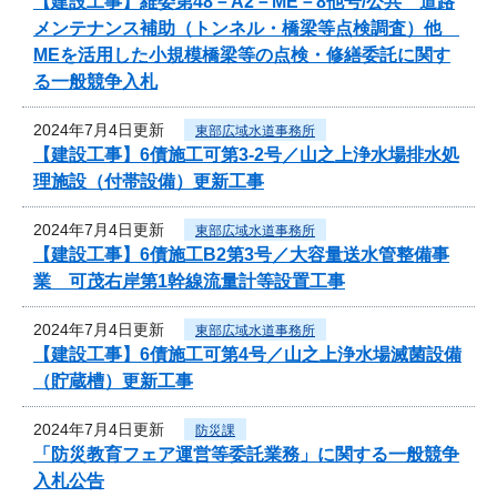
【建設工事】維委第48－A2－ME－8他号/公共 道路
メンテナンス補助（トンネル・橋梁等点検調査）他
MEを活用した小規模橋梁等の点検・修繕委託に関す
る一般競争入札
2024年7月4日更新
東部広域水道事務所
【建設工事】6債施工可第3-2号／山之上浄水場排水処
理施設（付帯設備）更新工事
2024年7月4日更新
東部広域水道事務所
【建設工事】6債施工B2第3号／大容量送水管整備事
業 可茂右岸第1幹線流量計等設置工事
2024年7月4日更新
東部広域水道事務所
【建設工事】6債施工可第4号／山之上浄水場滅菌設備
（貯蔵槽）更新工事
2024年7月4日更新
防災課
「防災教育フェア運営等委託業務」に関する一般競争
入札公告