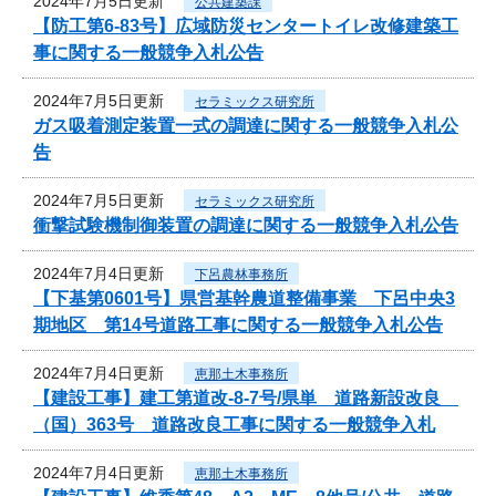
2024年7月5日更新
公共建築課
【防工第6-83号】広域防災センタートイレ改修建築工
事に関する一般競争入札公告
2024年7月5日更新
セラミックス研究所
ガス吸着測定装置一式の調達に関する一般競争入札公
告
2024年7月5日更新
セラミックス研究所
衝撃試験機制御装置の調達に関する一般競争入札公告
2024年7月4日更新
下呂農林事務所
【下基第0601号】県営基幹農道整備事業 下呂中央3
期地区 第14号道路工事に関する一般競争入札公告
2024年7月4日更新
恵那土木事務所
【建設工事】建工第道改-8-7号/県単 道路新設改良
（国）363号 道路改良工事に関する一般競争入札
2024年7月4日更新
恵那土木事務所