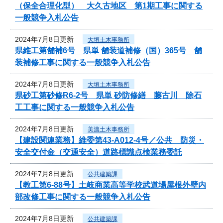
（保全合理化型） 大久古地区 第1期工事に関する
一般競争入札公告
2024年7月8日更新
大垣土木事務所
県維工第舗補6号 県単 舗装道補修（国）365号 舗
装補修工事に関する一般競争入札公告
2024年7月8日更新
大垣土木事務所
県砂工第砂修R6-2号 県単 砂防修繕 藤古川 除石
工工事に関する一般競争入札公告
2024年7月8日更新
美濃土木事務所
【建設関連業務】維委第43-A012-4号／公共 防災・
安全交付金（交通安全）道路標識点検業務委託
2024年7月8日更新
公共建築課
【教工第6-88号】土岐商業高等学校武道場屋根外壁内
部改修工事に関する一般競争入札公告
2024年7月8日更新
公共建築課