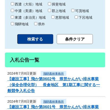
り
西濃（大垣）地域
揖斐地域
中濃（美濃）地域
郡上地域
可茂地域
東濃（多治見）地域
恵那地域
下呂地域
飛騨地域
県外
入札公告一覧
2024年7月8日更新
飛騨農林事務所
【建設工事】飛か第0602号 県営かんがい排水事業
（保全合理化型） 長倉地区 第1期工事に関する一
般競争入札公告
2024年7月8日更新
飛騨農林事務所
【建設工事】飛か第0601号 県営かんがい排水事業