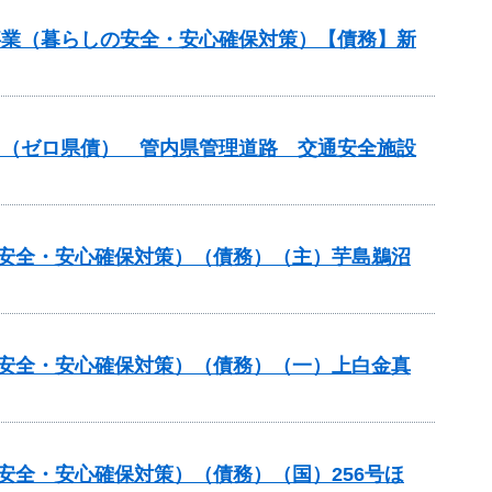
繕事業（暮らしの安全・安心確保対策）【債務】新
般）（ゼロ県債） 管内県管理道路 交通安全施設
の安全・安心確保対策）（債務）（主）芋島鵜沼
の安全・安心確保対策）（債務）（一）上白金真
の安全・安心確保対策）（債務）（国）256号ほ