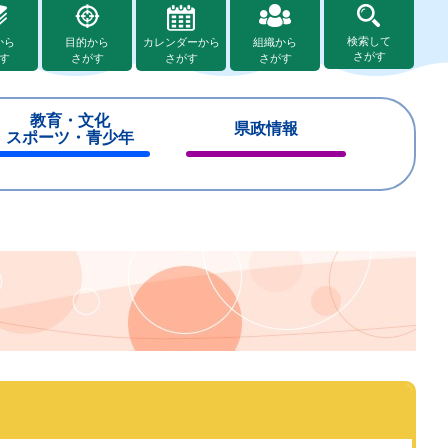
検索して
から
目的から
カレンダーから
組織から
さがす
す
さがす
さがす
さがす
教育・文化
県政情報
スポーツ・青少年
閉
閉
じ
じ
る
る