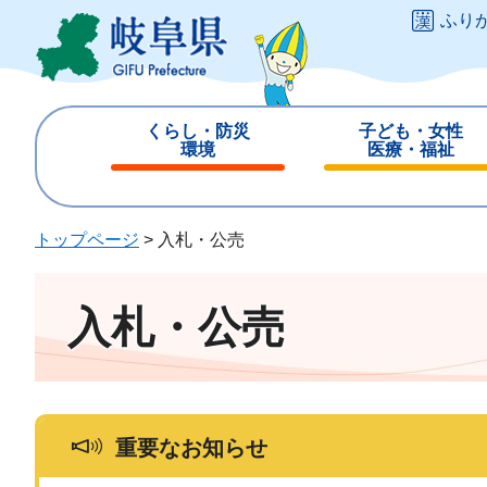
ペ
メ
ふり
ー
ニ
ジ
ュ
の
ー
先
を
くらし・防災
子ども・女性
頭
飛
環境
医療・福祉
で
ば
閉
閉
す
し
じ
じ
。
て
る
る
トップページ
>
入札・公売
本
文
へ
入札・公売
重要なお知らせ