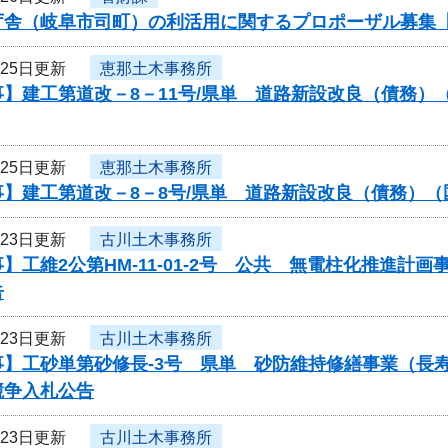
庁舎（岐阜市司町）の利活用に関するプロポーザル募集
月25日更新
恵那土木事務所
事】建工第道改－8－11号/県単 道路新設改良（債務
月25日更新
恵那土木事務所
】建工第道改－8－8号/県単 道路新設改良（債務）（
月23日更新
古川土木事務所
】工維2公第HM-11-01-2号 公共 無電柱化推進
告
月23日更新
古川土木事務所
事】工砂単第砂修長-3号 県単 砂防維持修繕事業（長
競争入札公告
月23日更新
古川土木事務所