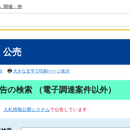
』開催」他
・公売
示
大きな文字で印刷ページ表示
告の検索 （電子調達案件以外）
、
入札情報公開システム
で公告しています