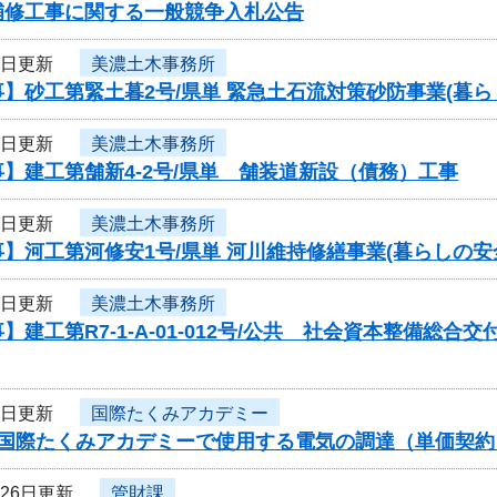
補修工事に関する一般競争入札公告
5日更新
美濃土木事務所
】砂工第緊土暮2号/県単 緊急土石流対策砂防事業(暮
5日更新
美濃土木事務所
】建工第舗新4-2号/県単 舗装道新設（債務）工事
5日更新
美濃土木事務所
】河工第河修安1号/県単 河川維持修繕事業(暮らしの
5日更新
美濃土木事務所
】建工第R7-1-A-01-012号/公共 社会資本整備総
5日更新
国際たくみアカデミー
度国際たくみアカデミーで使用する電気の調達（単価契
月26日更新
管財課