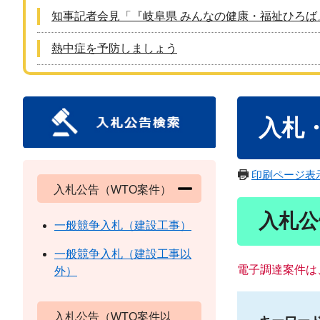
知事記者会見「『岐阜県 みんなの健康・福祉ひろば
熱中症を予防しましょう
本
入札
文
印刷ページ表
入札公告（WTO案件）
入札公
一般競争入札（建設工事）
一般競争入札（建設工事以
電子調達案件は
外）
入札公告（WTO案件以