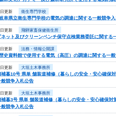
8日更新
衛生専門学校
度岐阜県立衛生専門学校の電気の調達に関する一般競争入
8日更新
飛騨家畜保健衛生所
ビネット及びクリーンベンチ保守点検業務委託に関する
6日更新
法務・情報公開課
度歴史資料館で使用する電気（高圧）の調達に関する一般
6日更新
大垣土木事務所
補暮10号 県単 舗装道補修（暮らしの安全・安心確保
一般競争入札公告
6日更新
大垣土木事務所
補暮3号 県単 舗装道補修（暮らしの安全・安心確保対
一般競争入札公告