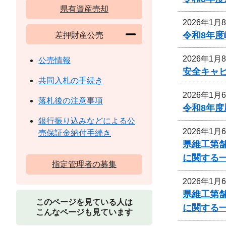
県有資産売却
2026年1月
令和8年
差押財産公売
2026年1月
公売情報
安全キャ
共同入札の手続き
2026年1月
落札後の注意事項
令和8年
銀行振り込みなどによる公
2026年1月
売保証金納付手続き
県維工第舗
に関する
指定管理者の募集
2026年1月
県維工第舗
このページを見ている人は
に関する
こんなページも見ています