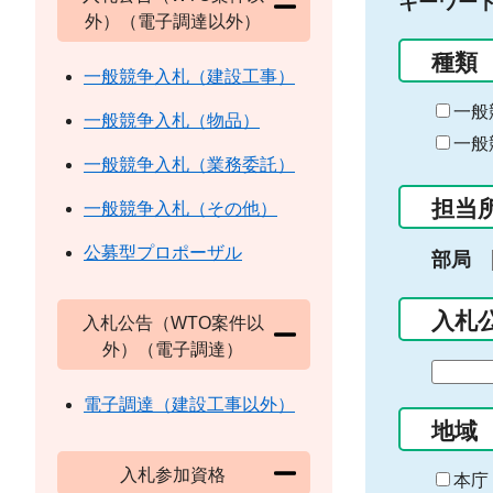
キーワー
外）（電子調達以外）
種類
一般競争入札（建設工事）
一般
一般競争入札（物品）
一般
一般競争入札（業務委託）
担当
一般競争入札（その他）
公募型プロポーザル
部局
入札
入札公告（WTO案件以
外）（電子調達）
期
間
電子調達（建設工事以外）
の
地域
始
入札参加資格
ま
本庁