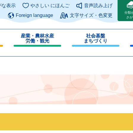
このページの本文へ
がな表示
やさしい にほんご
音声読み上げ
分類
Foreign language
文字サイズ・色変更
さが
産業・農林水産
社会基盤
労働・観光
まちづくり
閉
閉
じ
じ
る
る