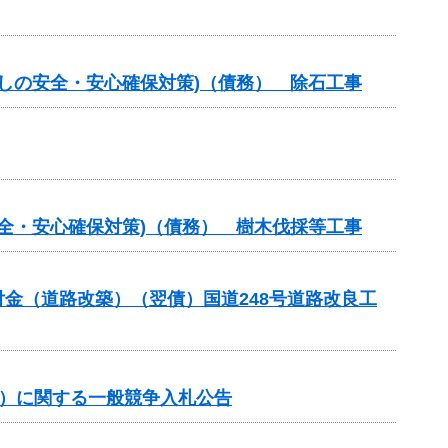
らしの安全・安心確保対策)（債務） 除石工事
安全・安心確保対策)（債務） 樹木伐採等工事
合交付金（道路改築）（翌債）国道248号道路改良工
約）に関する一般競争入札公告