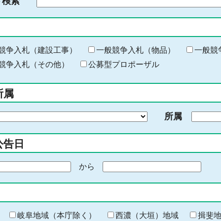
ド検索
検
索
す
る
キ
競争入札（建設工事）
一般競争入札（物品）
一般競
ー
競争入札（その他）
公募型プロポーザル
ワ
ー
所属
ド
を
所属
入
力
公告日
から
期
間
の
終
わ
岐阜地域（本庁除く）
西濃（大垣）地域
揖斐