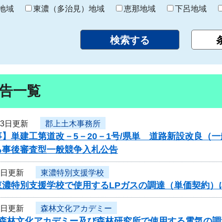
り
地域
東濃（多治見）地域
恵那地域
下呂地域
告一覧
13日更新
郡上土木事務所
】単建工第道改－5－20－1号/県単 道路新設改良（
る事後審査型一般競争入札公告
9日更新
東濃特別支援学校
東濃特別支援学校で使用するLPガスの調達（単価契約
9日更新
森林文化アカデミー
度森林文化アカデミー及び森林研究所で使用する電気の