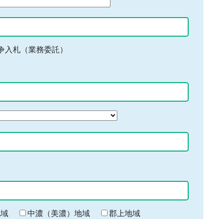
争入札（業務委託）
地域
中濃（美濃）地域
郡上地域