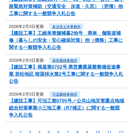
路緊急対策補助（交通安全 歩道・久尻）（翌債）他
工事に関する一般競争入札公告
2026年2月3日更新
多治見土木事務所
【建設工事】工維単第舗補暮2他号 県単 舗装道補
修（暮らしの安全・安心確保対策）他（債務）工事に
関する一般競争入札公告
2026年2月3日更新
揖斐農林事務所
【建設工事】揖基第0702号 県営農業基盤整備促進事
業 若松地区 暗渠排水第2号工事に関する一般競争入札
公告
2026年2月3日更新
可茂農林事務所
【建設工事】可治工第0705号／公共山地災害重点地域
総合対策事業小三地工事（R7補正）に関する一般競
争入札公告
1
2
3
4
5
6
7
8
9
10
11
12