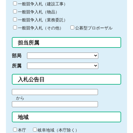
キ
一般競争入札（建設工事）
ー
一般競争入札（物品）
ワ
一般競争入札（業務委託）
ー
ド
一般競争入札（その他）
公募型プロポーザル
を
入
担当所属
力
部局
所属
入札公告日
期
から
間
期
の
間
始
地域
の
ま
終
り
わ
本庁
岐阜地域（本庁除く）