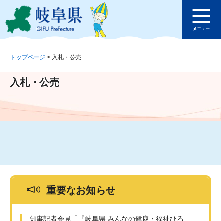
ペ
メ
このページの本文へ
ー
ニ
メ
ジ
ュ
ニ
の
ー
ュ
先
を
ー
頭
飛
トップページ
>
入札・公売
で
ば
す
し
入札・公売
。
て
本
文
へ
重要なお知らせ
知事記者会見「『岐阜県 みんなの健康・福祉ひろ