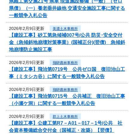
県維工第交施Z1号 県単 現道施設整備（一般）（ゼロ
県債）（一）養老垂井線他 交通安全施設工事に関する
一般競争入札公告
2026年2月9日更新
美濃土木事務所
【建設工事】砂工第急傾補007号/公共 防災･安全交付
金（急傾斜地崩壊対策事業）(国補正分)(翌債) 急傾斜
地崩壊防止施設工事
2026年2月9日更新
飛騨農林事務所
【建設工事】飛治第0719号 公共ゼロ国 復旧治山工
事（ミタシカ谷）に関する一般競争入札公告
2026年2月9日更新
飛騨農林事務所
【建設工事】飛治第0715号 公共補正 復旧治山工事
（小瀬ケ洞）に関する一般競争入札公告
2026年2月9日更新
郡上土木事務所
【建設工事】公建工第R7－A01－017－1号/公共 社
会資本整備総合交付金（国補正・改築）【翌債】