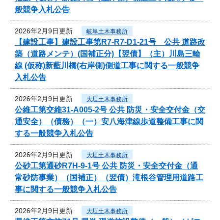
般競争入札公告
2026年2月9日更新
岐阜土木事務所
【建設工事】建設工事第R7-R7-D1-21号 公共 道路改
築（道路メンテ）(国補正分)【翌債】（主）川島三輪
線 (仮称)新藍川橋(右岸側)側道工事に関する一般競争
入札公告
2026年2月9日更新
大垣土木事務所
公維工第交維31-A005-2号 公共 防災・安全交付金（交
通安全）（債務）（一）安八海津線歩道整備工事に関
する一般競争入札公告
2026年2月9日更新
大垣土木事務所
公砂工第通砂R7H-9-1号 公共 防災・安全交付金（通
常砂防事業）（国補正）（翌債）滝根谷管理用道路工
事に関する一般競争入札公告
2026年2月9日更新
大垣土木事務所