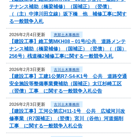
テナンス補助（橋梁補修）（国補正）（翌債）
（（主）中津川田立線）坂下橋 他 補修工事に関す
る一般競争入札
2026年2月4日更新
恵那土木事務所
【建設工事】維工第MKH08－01号/公共 道路メンテ
ナンス補助（橋梁補修）（国補正）（翌債）（（国）
256号）桟道橋2補修工事に関する一般競争入札
2026年2月3日更新
古川土木事務所
【建設工事】工建1公第R7-S4-K1号 公共 道路交通
安全施設等整備事業費補助（国補正）太江杉崎工区
（翌債）工事 に関する一般競争入札公告
2026年2月3日更新
古川土木事務所
【建設工事】工河公第広H11-1号 公共 広域河川改
修事業（R7国補正）（翌債）宮川（谷他）河道掘削
工事 に関する一般競争入札公告