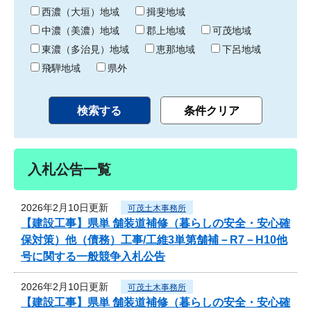
り
西濃（大垣）地域
揖斐地域
中濃（美濃）地域
郡上地域
可茂地域
東濃（多治見）地域
恵那地域
下呂地域
飛騨地域
県外
入札公告一覧
2026年2月10日更新
可茂土木事務所
【建設工事】県単 舗装道補修（暮らしの安全・安心確
保対策）他（債務）工事/工維3単第舗補－R7－H10他
号に関する一般競争入札公告
2026年2月10日更新
可茂土木事務所
【建設工事】県単 舗装道補修（暮らしの安全・安心確