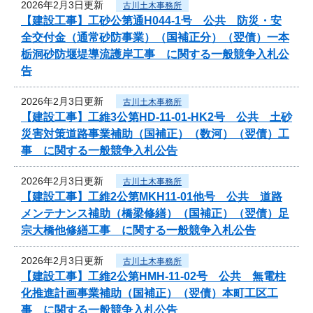
2026年2月3日更新
古川土木事務所
【建設工事】工砂公第通H044-1号 公共 防災・安
全交付金（通常砂防事業）（国補正分）（翌債）一本
栃洞砂防堰堤導流護岸工事 に関する一般競争入札公
告
2026年2月3日更新
古川土木事務所
【建設工事】工維3公第HD-11-01-HK2号 公共 土砂
災害対策道路事業補助（国補正）（数河）（翌債）工
事 に関する一般競争入札公告
2026年2月3日更新
古川土木事務所
【建設工事】工維2公第MKH11-01他号 公共 道路
メンテナンス補助（橋梁修繕）（国補正）（翌債）足
宗大橋他修繕工事 に関する一般競争入札公告
2026年2月3日更新
古川土木事務所
【建設工事】工維2公第HMH-11-02号 公共 無電柱
化推進計画事業補助（国補正）（翌債）本町工区工
事 に関する一般競争入札公告