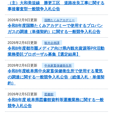
（主）大和美並線 勝更工区 道路改良工事に関する
事後審査型一般競争入札公告
2026年2月9日更新
国際たくみアカデミー
令和8年度国際たくみアカデミーで使用するプロパン
ガスの調達（単価契約）に関する一般競争入札公告
2026年2月6日更新
観光企画課
令和8年度都市圏メディア向け県内観光資源等PR活動
業務委託プロポーザル募集【選定結果】
2026年2月6日更新
中央家畜保健衛生所
令和8年度岐阜県中央家畜保健衛生所で使用する電気
の調達に関する一般競争入札公告（総価入札・単価契
約）
2026年2月5日更新
図書館
令和8年度 岐阜県図書館資料等運搬業務に関する一般
競争入札公告