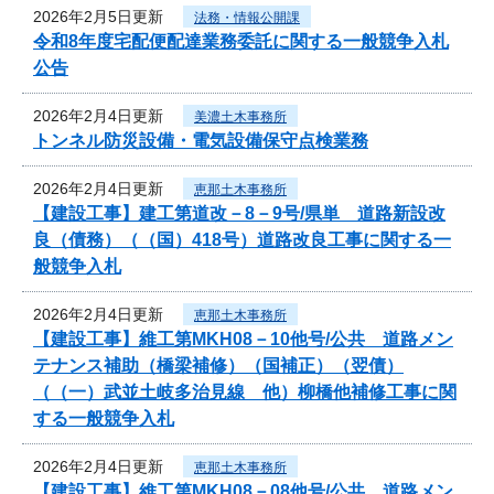
2026年2月5日更新
法務・情報公開課
令和8年度宅配便配達業務委託に関する一般競争入札
公告
2026年2月4日更新
美濃土木事務所
トンネル防災設備・電気設備保守点検業務
2026年2月4日更新
恵那土木事務所
【建設工事】建工第道改－8－9号/県単 道路新設改
良（債務）（（国）418号）道路改良工事に関する一
般競争入札
2026年2月4日更新
恵那土木事務所
【建設工事】維工第MKH08－10他号/公共 道路メン
テナンス補助（橋梁補修）（国補正）（翌債）
（（一）武並土岐多治見線 他）柳橋他補修工事に関
する一般競争入札
2026年2月4日更新
恵那土木事務所
【建設工事】維工第MKH08－08他号/公共 道路メン