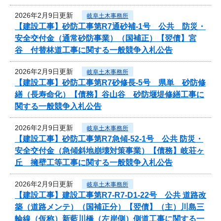
2026年2月9日更新
岐阜土木事務所
【建設工事】砂防工事第R7通砂補-1号 公共 防災・
安全交付金（通常砂防事業）（国補正）【翌債】宮
谷 付替林道工事に関する一般競争入札公告
2026年2月9日更新
岐阜土木事務所
【建設工事】砂防工事第R7砂修長-5号 県単 砂防修
繕（長寿命化）【債務】谷山谷 砂防堰堤修繕工事に
関する一般競争入札公告
2026年2月9日更新
岐阜土木事務所
【建設工事】砂防工事第R7急傾-52-1号 公共 防災・
安全交付金（急傾斜地崩壊対策事業）【債務】岐荘ヶ
丘 擁壁工等工事に関する一般競争入札公告
2026年2月9日更新
岐阜土木事務所
【建設工事】建設工事第R7-R7-D1-22号 公共 道路改
築（道路メンテ）（国補正分）【翌債】（主）川島三
輪線（仮称）新藍川橋（左岸側）側道工事に関する一