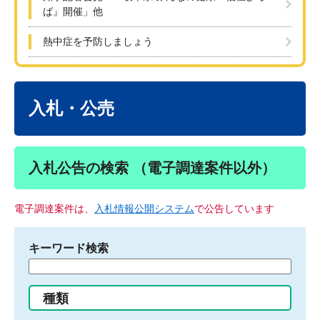
ば』開催」他
熱中症を予防しましょう
本
文
入札・公売
入札公告の検索 （電子調達案件以外）
電子調達案件は、
入札情報公開システム
で公告しています
キーワード検索
検
索
す
種類
る