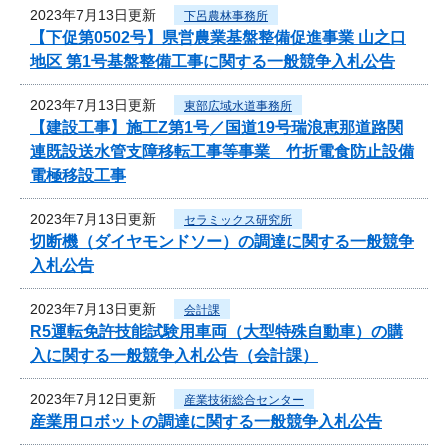
2023年7月13日更新
下呂農林事務所
【下促第0502号】県営農業基盤整備促進事業 山之口
地区 第1号基盤整備工事に関する一般競争入札公告
2023年7月13日更新
東部広域水道事務所
【建設工事】施工Z第1号／国道19号瑞浪恵那道路関
連既設送水管支障移転工事等事業 竹折電食防止設備
電極移設工事
2023年7月13日更新
セラミックス研究所
切断機（ダイヤモンドソー）の調達に関する一般競争
入札公告
2023年7月13日更新
会計課
R5運転免許技能試験用車両（大型特殊自動車）の購
入に関する一般競争入札公告（会計課）
2023年7月12日更新
産業技術総合センター
産業用ロボットの調達に関する一般競争入札公告