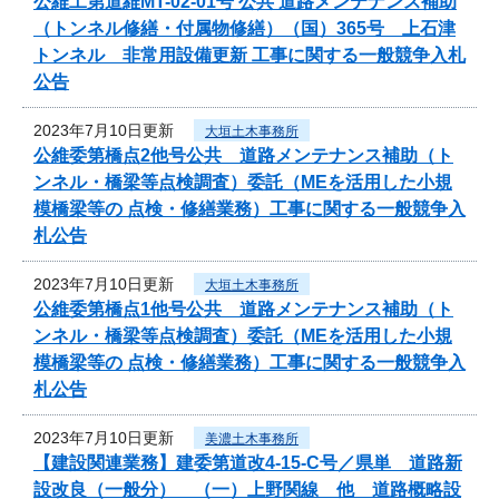
公維工第道維MT-02-01号 公共 道路メンテナンス補助
（トンネル修繕・付属物修繕）（国）365号 上石津
トンネル 非常用設備更新 工事に関する一般競争入札
公告
2023年7月10日更新
大垣土木事務所
公維委第橋点2他号公共 道路メンテナンス補助（ト
ンネル・橋梁等点検調査）委託（MEを活用した小規
模橋梁等の 点検・修繕業務）工事に関する一般競争入
札公告
2023年7月10日更新
大垣土木事務所
公維委第橋点1他号公共 道路メンテナンス補助（ト
ンネル・橋梁等点検調査）委託（MEを活用した小規
模橋梁等の 点検・修繕業務）工事に関する一般競争入
札公告
2023年7月10日更新
美濃土木事務所
【建設関連業務】建委第道改4-15-C号／県単 道路新
設改良（一般分） （一）上野関線 他 道路概略設