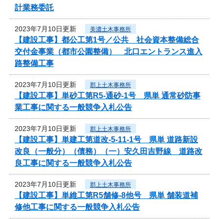
計業務委託
2023年7月10日更新
美濃土木事務所
【建設工事】都公工第1号／公共 社会資本整備総合
交付金事業（都市公園整備） 北口エントランス進入
路整備工事
2023年7月10日更新
郡上土木事務所
【建設工事】単砂工第R5-通砂-1号 県単 通常砂防事
業工事に関する一般競争入札公告
2023年7月10日更新
郡上土木事務所
【建設工事】単建工第道改-5-11-1号 県単 道路新設
改良（一般分）（債務）（一）安久田吉野線 道路改
良工事に関する一般競争入札公告
2023年7月10日更新
郡上土木事務所
【建設工事】単維工第R5舗修-8他号 県単 舗装道補
修他工事に関する一般競争入札公告