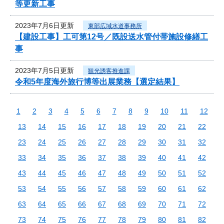
等更新工事
2023年7月6日更新
東部広域水道事務所
【建設工事】工可第12号／既設送水管付帯施設修繕工
事
2023年7月5日更新
観光誘客推進課
令和5年度海外旅行博等出展業務【選定結果】
1
2
3
4
5
6
7
8
9
10
11
12
13
14
15
16
17
18
19
20
21
22
23
24
25
26
27
28
29
30
31
32
33
34
35
36
37
38
39
40
41
42
43
44
45
46
47
48
49
50
51
52
53
54
55
56
57
58
59
60
61
62
63
64
65
66
67
68
69
70
71
72
73
74
75
76
77
78
79
80
81
82