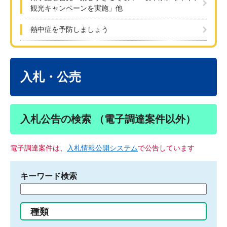
観光キャンペーンを実施」他
熱中症を予防しましょう
本
文
入札・公売
入札公告の検索 （電子調達案件以外）
電子調達案件は、
入札情報公開システム
で公告しています
キーワード検索
検
索
す
種類
る