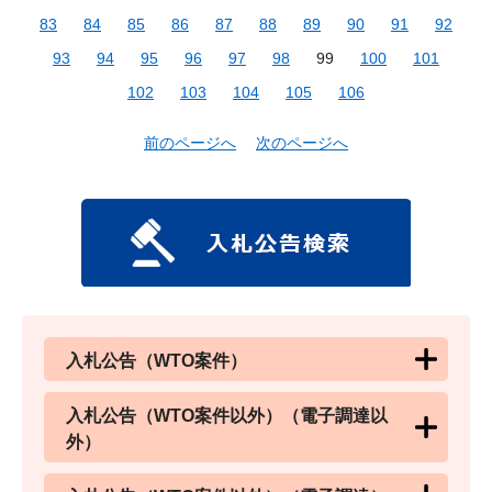
83
84
85
86
87
88
89
90
91
92
93
94
95
96
97
98
99
100
101
102
103
104
105
106
前のページへ
次のページへ
入札公告（WTO案件）
入札公告（WTO案件以外）（電子調達以
外）