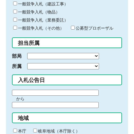
キ
一般競争入札（建設工事）
ー
一般競争入札（物品）
ワ
一般競争入札（業務委託）
ー
ド
一般競争入札（その他）
公募型プロポーザル
を
入
担当所属
力
部局
所属
入札公告日
期
から
間
期
の
間
始
地域
の
ま
終
り
わ
本庁
岐阜地域（本庁除く）