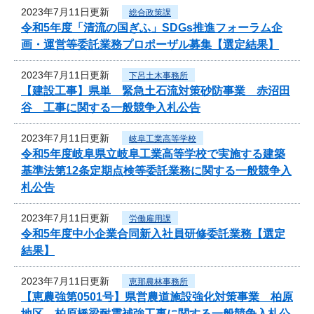
2023年7月11日更新
総合政策課
令和5年度「清流の国ぎふ」SDGs推進フォーラム企
画・運営等委託業務プロポーザル募集【選定結果】
2023年7月11日更新
下呂土木事務所
【建設工事】県単 緊急土石流対策砂防事業 赤沼田
谷 工事に関する一般競争入札公告
2023年7月11日更新
岐阜工業高等学校
令和5年度岐阜県立岐阜工業高等学校で実施する建築
基準法第12条定期点検等委託業務に関する一般競争入
札公告
2023年7月11日更新
労働雇用課
令和5年度中小企業合同新入社員研修委託業務【選定
結果】
2023年7月11日更新
恵那農林事務所
【恵農強第0501号】県営農道施設強化対策事業 柏原
地区 柏原橋梁耐震補強工事に関する一般競争入札公