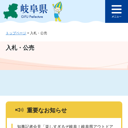
ペ
メ
このページの本文へ
ー
ニ
メ
ジ
ュ
ニ
の
ー
ュ
先
を
ー
頭
飛
トップページ
>
入札・公売
で
ば
す
し
入札・公売
。
て
本
文
へ
重要なお知らせ
知事記者会見「楽しすぎるぞ岐阜！岐阜県アウトドア