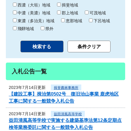
り
西濃（大垣）地域
揖斐地域
中濃（美濃）地域
郡上地域
可茂地域
東濃（多治見）地域
恵那地域
下呂地域
飛騨地域
県外
入札公告一覧
2023年7月14日更新
揖斐農林事務所
【建設工事】揖治第0502号 復旧治山事業 鹿虎地区
工事に関する一般競争入札公告
2023年7月14日更新
益田清風高等学校
益田清風高等学校で実施する建築基準法第12条定期点
検等業務委託に関する一般競争入札公告