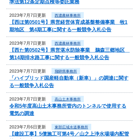
準法第12条定期点検等委託業務
2023年7月7日更新
西濃農林事務所
【西ほ第0501号】県営経営体育成基盤整備事業 牧1
期地区 第4期工事に関する一般競争入札公告
2023年7月7日更新
西濃農林事務所
【西た第0502号】県営湛水防除事業 鵜森三郷地区
第14期排水路工事に関する一般競争入札公告
2023年7月7日更新
飛騨県事務所
「ハイブリッド国産軽自動車（新車）」の調達に関す
る一般競争入札公告
2023年7月7日更新
高山土木事務所
令和5年度高山土木事務所管内のトンネルで使用する
電気の調達
2023年7月6日更新
東部広域水道事務所
【建設工事】5債施工可第4号／山之上浄水場場内配管