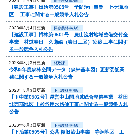
2023年8月4日更新
揖斐農林事務所
【建設工事】揖治第0505号 予防治山事業 上ケ瀬地
区 工事に関する一般競争入札公告
2023年8月4日更新
揖斐農林事務所
【建設工事】揖林第0501号 農山漁村地域整備交付金
事業 林道春日・久瀬線（春日工区）改築 工事に関す
る一般競争入札公告
2023年8月3日更新
林政課
令和5年度森林空間データ（森林基本図）更新委託業
務に関する一般競争入札公告
2023年8月3日更新
下呂農林事務所
【下中第0502号】県営中山間地域総合整備事業 益田
北西部地区 上杉谷用水路他工事に関する一般競争入札
公告
2023年8月3日更新
下呂農林事務所
【下治第0505号】公共 復旧治山事業 寺洞地区 工