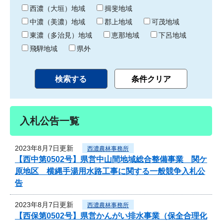
り
西濃（大垣）地域
揖斐地域
中濃（美濃）地域
郡上地域
可茂地域
東濃（多治見）地域
恵那地域
下呂地域
飛騨地域
県外
入札公告一覧
2023年8月7日更新
西濃農林事務所
【西中第0502号】県営中山間地域総合整備事業 関ケ
原地区 横縄手湯用水路工事に関する一般競争入札公
告
2023年8月7日更新
西濃農林事務所
【西保第0502号】県営かんがい排水事業（保全合理化