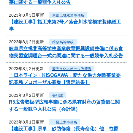
事に関する一般競争入札公告
2023年8月3日更新
東部広域水道事務所
【建設工事】指工東第2号／落合川水管橋塗装修繕工
事
2023年8月2日更新
揖斐高等学校
岐阜県立揖斐高等学校産業教育振興設備整備に係る食
物実習室調理台一式の調達に関する一般競争入札公告
2023年8月2日更新
観光文化スポーツ政策課
「日本ライン・KISOGAWA」新たな魅力創造事業委
託業務プロポーザル募集【選定結果】
2023年8月2日更新
会計課
R5広告取扱型広報事業に係る県有財産の賃貸借に関
する一般競争入札公告（会計課）
2023年8月1日更新
下呂土木事務所
【建設工事】県単 砂防修繕（長寿命化）他 竹原