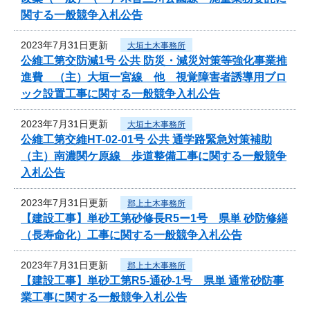
関する一般競争入札公告
2023年7月31日更新
大垣土木事務所
公維工第交防減1号 公共 防災・減災対策等強化事業推
進費 （主）大垣一宮線 他 視覚障害者誘導用ブロ
ック設置工事に関する一般競争入札公告
2023年7月31日更新
大垣土木事務所
公維工第交維HT-02-01号 公共 通学路緊急対策補助
（主）南濃関ケ原線 歩道整備工事に関する一般競争
入札公告
2023年7月31日更新
郡上土木事務所
【建設工事】単砂工第砂修長R5ー1号 県単 砂防修繕
（長寿命化）工事に関する一般競争入札公告
2023年7月31日更新
郡上土木事務所
【建設工事】単砂工第R5-通砂-1号 県単 通常砂防事
業工事に関する一般競争入札公告