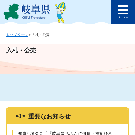
ペ
メ
このページの本文へ
ー
ニ
メ
ジ
ュ
ニ
の
ー
ュ
先
を
ー
頭
飛
トップページ
>
入札・公売
で
ば
す
し
入札・公売
。
て
本
文
へ
重要なお知らせ
知事記者会見「『岐阜県 みんなの健康・福祉ひろ