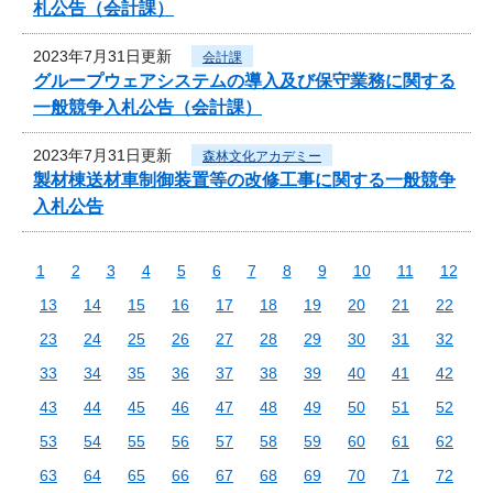
札公告（会計課）
2023年7月31日更新
会計課
グループウェアシステムの導入及び保守業務に関する
一般競争入札公告（会計課）
2023年7月31日更新
森林文化アカデミー
製材棟送材車制御装置等の改修工事に関する一般競争
入札公告
1
2
3
4
5
6
7
8
9
10
11
12
13
14
15
16
17
18
19
20
21
22
23
24
25
26
27
28
29
30
31
32
33
34
35
36
37
38
39
40
41
42
43
44
45
46
47
48
49
50
51
52
53
54
55
56
57
58
59
60
61
62
63
64
65
66
67
68
69
70
71
72