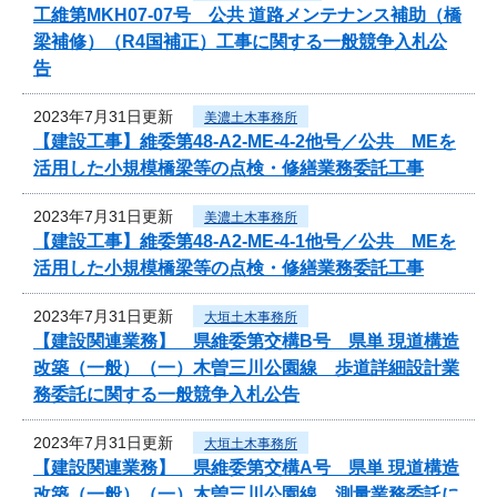
工維第MKH07-07号 公共 道路メンテナンス補助（橋
梁補修）（R4国補正）工事に関する一般競争入札公
告
2023年7月31日更新
美濃土木事務所
【建設工事】維委第48-A2-ME-4-2他号／公共 MEを
活用した小規模橋梁等の点検・修繕業務委託工事
2023年7月31日更新
美濃土木事務所
【建設工事】維委第48-A2-ME-4-1他号／公共 MEを
活用した小規模橋梁等の点検・修繕業務委託工事
2023年7月31日更新
大垣土木事務所
【建設関連業務】 県維委第交構B号 県単 現道構造
改築（一般）（一）木曽三川公園線 歩道詳細設計業
務委託に関する一般競争入札公告
2023年7月31日更新
大垣土木事務所
【建設関連業務】 県維委第交構A号 県単 現道構造
改築（一般）（一）木曽三川公園線 測量業務委託に