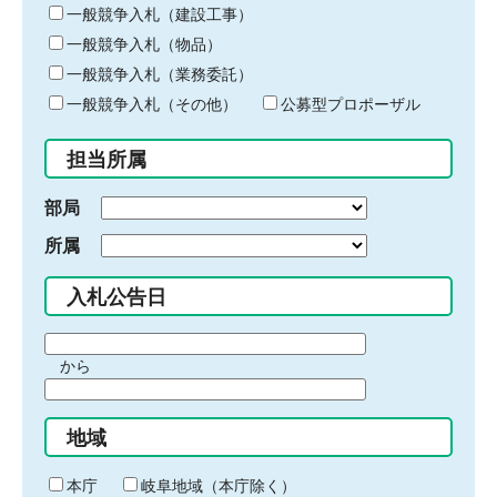
キ
一般競争入札（建設工事）
ー
一般競争入札（物品）
ワ
一般競争入札（業務委託）
ー
ド
一般競争入札（その他）
公募型プロポーザル
を
入
担当所属
力
部局
所属
入札公告日
期
から
間
期
の
間
始
地域
の
ま
終
り
わ
本庁
岐阜地域（本庁除く）