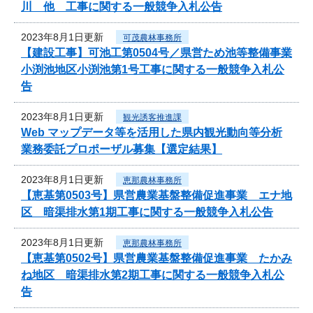
川 他 工事に関する一般競争入札公告
2023年8月1日更新
可茂農林事務所
【建設工事】可池工第0504号／県営ため池等整備事業
小渕池地区小渕池第1号工事に関する一般競争入札公
告
2023年8月1日更新
観光誘客推進課
Web マップデータ等を活用した県内観光動向等分析
業務委託プロポーザル募集【選定結果】
2023年8月1日更新
恵那農林事務所
【恵基第0503号】県営農業基盤整備促進事業 エナ地
区 暗渠排水第1期工事に関する一般競争入札公告
2023年8月1日更新
恵那農林事務所
【恵基第0502号】県営農業基盤整備促進事業 たかみ
ね地区 暗渠排水第2期工事に関する一般競争入札公
告