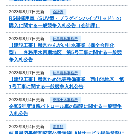
2023年8月7日更新
会計課
R5指揮用車（SUV型・プラグインハイブリッド）の
購入に関する一般競争入札公告（会計課）
2023年8月7日更新
岐阜農林事務所
【建設工事】県営かんがい排水事業（保全合理化
型） 各務用水四期地区 第5号工事に関する一般競
争入札公告
2023年8月7日更新
岐阜農林事務所
【建設工事】県営ため池等整備事業 西山池地区 第
1号工事に関する一般競争入札公告
2023年8月4日更新
恵那土木事務所
令和5年度道路パトロール車の調達に関する一般競争
入札公告
2023年8月4日更新
図書館
岐阜県図書館閲覧室公衆無線LANサービス提供業務に