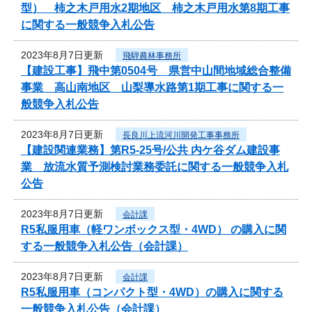
型） 柿之木戸用水2期地区 柿之木戸用水第8期工事
に関する一般競争入札公告
2023年8月7日更新
飛騨農林事務所
【建設工事】飛中第0504号 県営中山間地域総合整備
事業 高山南地区 山梨導水路第1期工事に関する一
般競争入札公告
2023年8月7日更新
長良川上流河川開発工事事務所
【建設関連業務】第R5-25号/公共 内ケ谷ダム建設事
業 放流水質予測検討業務委託に関する一般競争入札
公告
2023年8月7日更新
会計課
R5私服用車（軽ワンボックス型・4WD） の購入に関
する一般競争入札公告（会計課）
2023年8月7日更新
会計課
R5私服用車（コンパクト型・4WD）の購入に関する
一般競争入札公告（会計課）