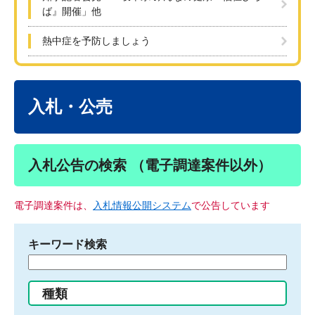
ば』開催」他
熱中症を予防しましょう
本
文
入札・公売
入札公告の検索 （電子調達案件以外）
電子調達案件は、
入札情報公開システム
で公告しています
キーワード検索
検
索
す
種類
る