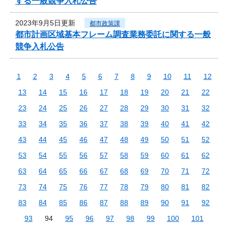
する一般競争入札公告
2023年9月5日更新
都市政策課
都市計画区域基本フレーム調査業務委託に関する一般
競争入札公告
1
2
3
4
5
6
7
8
9
10
11
12
13
14
15
16
17
18
19
20
21
22
23
24
25
26
27
28
29
30
31
32
33
34
35
36
37
38
39
40
41
42
43
44
45
46
47
48
49
50
51
52
53
54
55
56
57
58
59
60
61
62
63
64
65
66
67
68
69
70
71
72
73
74
75
76
77
78
79
80
81
82
83
84
85
86
87
88
89
90
91
92
93
94
95
96
97
98
99
100
101