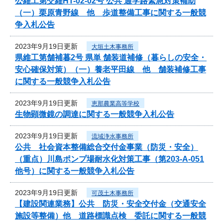
公維工第交維HT-02-02号 公共 通学路緊急対策補助
（一）栗原青野線 他 歩道整備工事に関する一般競
争入札公告
2023年9月19日更新
大垣土木事務所
県維工第舗補暮2号 県単 舗装道補修（暮らしの安全・
安心確保対策）（一）養老平田線 他 舗装補修工事
に関する一般競争入札公告
2023年9月19日更新
恵那農業高等学校
生物顕微鏡の調達に関する一般競争入札公告
2023年9月19日更新
流域浄水事務所
公共 社会資本整備総合交付金事業（防災・安全）
（重点）川島ポンプ場耐水化対策工事（第203-A-051
他号）に関する一般競争入札公告
2023年9月19日更新
可茂土木事務所
【建設関連業務】公共 防災・安全交付金（交通安全
施設等整備）他 道路標識点検 委託に関する一般競