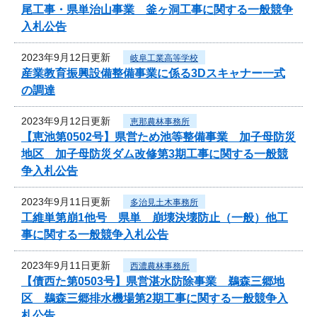
尾工事・県単治山事業 釜ヶ洞工事に関する一般競争
入札公告
2023年9月12日更新
岐阜工業高等学校
産業教育振興設備整備事業に係る3Dスキャナー一式
の調達
2023年9月12日更新
恵那農林事務所
【恵池第0502号】県営ため池等整備事業 加子母防災
地区 加子母防災ダム改修第3期工事に関する一般競
争入札公告
2023年9月11日更新
多治見土木事務所
工維単第崩1他号 県単 崩壊決壊防止（一般）他工
事に関する一般競争入札公告
2023年9月11日更新
西濃農林事務所
【債西た第0503号】県営湛水防除事業 鵜森三郷地
区 鵜森三郷排水機場第2期工事に関する一般競争入
札公告