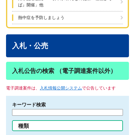
ば』開催」他
熱中症を予防しましょう
本
文
入札・公売
入札公告の検索 （電子調達案件以外）
電子調達案件は、
入札情報公開システム
で公告しています
キーワード検索
検
索
す
種類
る