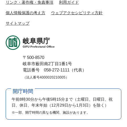
リンク・著作権・免責事項
利用ガイド
個人情報保護の考え方
ウェブアクセシビリティ方針
サイトマップ
岐阜県庁
GIFU Prefectural Office
〒500-8570
岐阜市薮田南2丁目1番1号
電話番号 058-272-1111（代表）
（法人番号4000020210005）
開庁時間
午前8時30分から午後5時15分まで
（土曜日、日曜日、祝
日、休日、年末年始（12月29日から1月3日）を除く）
※一部、開庁時間の異なる機関、施設があります。