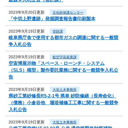
2023年9月20日更新
文化財保護センター
「中切上野遺跡」発掘調査報告書印刷製本
2023年9月19日更新
管財課
岐阜県庁舎で使用する都市ガスの調達に関する一般競
争入札公告
2023年9月19日更新
航空宇宙産業課
空宙博展示物「スペース・ローンチ・システム
（SLS）模型」製作委託業務に関する一般競争入札公
告
2023年9月19日更新
大垣土木事務所
県砂工第砂修長R5-2-1号 県単 砂防修繕（長寿命化）
（債務）小倉谷他 堰堤補修工工事に関する一般競争
入札公告
2023年9月19日更新
大垣土木事務所