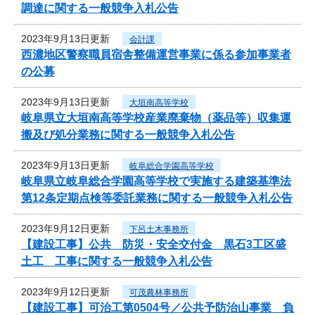
調達に関する一般競争入札公告
2023年9月13日更新
会計課
西濃地区警察職員宿舎整備運営事業に係る参加事業者
の公募
2023年9月13日更新
大垣南高等学校
岐阜県立大垣南高等学校産業廃棄物（薬品等）収集運
搬及び処分業務に関する一般競争入札公告
2023年9月13日更新
岐阜総合学園高等学校
岐阜県立岐阜総合学園高等学校で実施する建築基準法
第12条定期点検等委託業務に関する一般競争入札公告
2023年9月12日更新
下呂土木事務所
【建設工事】公共 防災・安全交付金 黒石3工区盛
土工 工事に関する一般競争入札公告
2023年9月12日更新
可茂農林事務所
【建設工事】可治工第0504号／公共予防治山事業 負