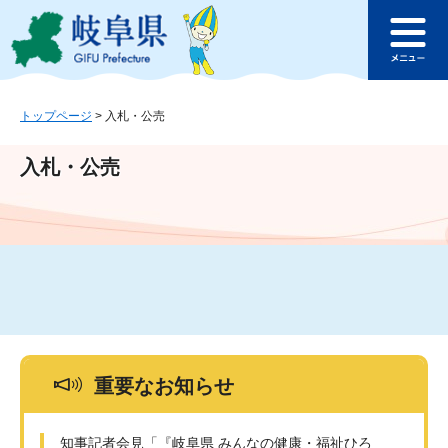
ペ
メ
このページの本文へ
ー
ニ
メ
ジ
ュ
ニ
の
ー
ュ
先
を
ー
頭
飛
トップページ
>
入札・公売
で
ば
す
し
入札・公売
。
て
本
文
へ
重要なお知らせ
知事記者会見「『岐阜県 みんなの健康・福祉ひろ