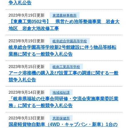
争入札公告
2023年9月19日更新
東濃農林事務所
【東農工第0502号】 県営ため池等整備事業 岩倉大
地区 岩倉大池改修工事
2023年9月19日更新
岐阜総合学園高等学校
岐阜総合学園高等学校新2号館建設に伴う物品等移転
業務に関する一般競争入札公告
2023年9月15日更新
岐南工業高等学校
アーク溶接機の購入及び設置工事の調達に関する一般
競争入札公告
2023年9月14日更新
地域福祉課
「岐阜県福祉の仕事合同研修・交流会実施事業委託業
務」に関する一般競争入札公告
2023年9月13日更新
恵那保健所
国産軽貨物自動車（4WD・キャブバン・新車）1台の