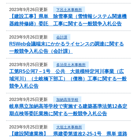
2023年9月26日更新
下呂土木事務所
【建設工事】県単 除雪事業（雪情報システム関連機
器維持修繕）委託 工事に関する一般競争入札公告
2023年9月26日更新
会計課
R5Web会議端末にかかるライセンスの調達に関する
一般競争入札公告（会計課）
2023年9月25日更新
多治見土木事務所
工第R5公河7－1号 公共 大規模特定河川事業（広
域河川）（土岐橋下部工）（債務）工事に関する一般
競争入札公告
2023年9月25日更新
加納高等学校
岐阜県立加納高等学校で実施する建築基準法第12条定
期点検等委託業務に関する一般競争入札公告
2023年9月25日更新
大垣土木事務所
【建設関連業務】 県建委第道改2-25-1号 県単 道路