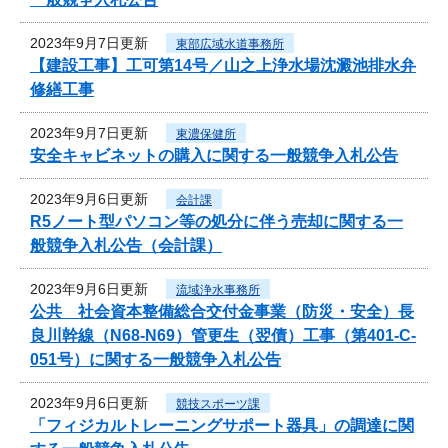
2023年9月7日更新
東部広域水道事務所
【建設工事】工可第14号／山之上浄水場沈澱池排水弁
修繕工事
2023年9月7日更新
東濃保健所
安全キャビネットの購入に関する一般競争入札公告
2023年9月6日更新
会計課
R5ノート型パソコン等の処分に伴う売却に関する一
般競争入札公告（会計課）
2023年9月6日更新
流域浄水事務所
公共 社会資本整備総合交付金事業（防災・安全）長
良川幹線（N68-N69）管更生（翌債）工事（第401-C-
051号）に関する一般競争入札公告
2023年9月6日更新
競技スポーツ課
「フィジカルトレーニングサポート器具」の調達に関