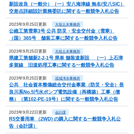
新設改良（一般分）（一）安八海津線 無名(安八SIC）
交差点詳細設計業務委託に関する一般競争入札公告
2023年9月25日更新
大垣土木事務所
公維工第雪寒3号 公共 防災・安全交付金（雪寒）
（国）365号 舗装工事に関する一般競争入札公告
2023年9月25日更新
大垣土木事務所
県建工第舗新2-2-1号 県単 舗装道新設 （一）上石津
多賀線 旧道処理工事に関する一般競争入札公告
2023年9月25日更新
流域浄水事務所
公共 社会資本整備総合交付金事業（防災・安全）長
良川系No.5汚水ポンプ電気設備（再構築）工事（債
務）（第102-PE-19号）に関する一般競争入札公告
2023年9月22日更新
会計課
R5交番用車 （2WD) の購入に関する一般競争入札公
告（会計課）