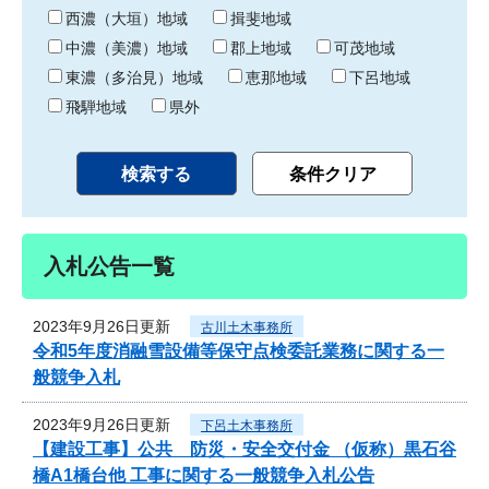
り
西濃（大垣）地域
揖斐地域
中濃（美濃）地域
郡上地域
可茂地域
東濃（多治見）地域
恵那地域
下呂地域
飛騨地域
県外
入札公告一覧
2023年9月26日更新
古川土木事務所
令和5年度消融雪設備等保守点検委託業務に関する一
般競争入札
2023年9月26日更新
下呂土木事務所
【建設工事】公共 防災・安全交付金 （仮称）黒石谷
橋A1橋台他 工事に関する一般競争入札公告