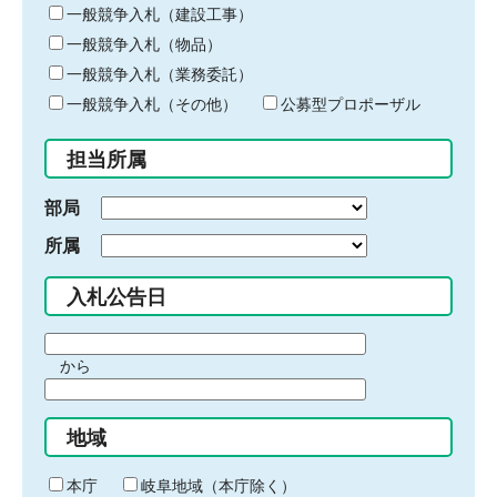
キ
一般競争入札（建設工事）
ー
一般競争入札（物品）
ワ
一般競争入札（業務委託）
ー
ド
一般競争入札（その他）
公募型プロポーザル
を
入
担当所属
力
部局
所属
入札公告日
期
から
間
期
の
間
始
地域
の
ま
終
り
わ
本庁
岐阜地域（本庁除く）