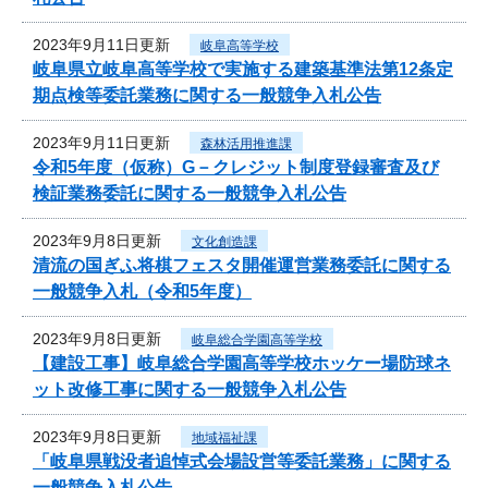
2023年9月11日更新
岐阜高等学校
岐阜県立岐阜高等学校で実施する建築基準法第12条定
期点検等委託業務に関する一般競争入札公告
2023年9月11日更新
森林活用推進課
令和5年度（仮称）G－クレジット制度登録審査及び
検証業務委託に関する一般競争入札公告
2023年9月8日更新
文化創造課
清流の国ぎふ将棋フェスタ開催運営業務委託に関する
一般競争入札（令和5年度）
2023年9月8日更新
岐阜総合学園高等学校
【建設工事】岐阜総合学園高等学校ホッケー場防球ネ
ット改修工事に関する一般競争入札公告
2023年9月8日更新
地域福祉課
「岐阜県戦没者追悼式会場設営等委託業務」に関する
一般競争入札公告