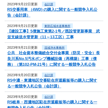
2023年9月22日更新
会計課
R5交番用車 （4WD) の購入に関する一般競争入札公
告（会計課）
2023年9月21日更新
東部広域水道事務所
【建設工事】5債施工東第2-1号／既設管更新事業 武
並支線送水管更新（11～13工区）工事
2023年9月21日更新
流域浄水事務所
公共 社会資本整備総合交付金事業（防災・安全）長
良川系No.5汚水ポンプ機械設備（再構築）工事（債
務）（第102-PM-21号）に関する一般競争入札公告
2023年9月20日更新
会計課
R5中濃・東濃地区交番駐在所遮蔽板等の購入に関す
る一般競争入札公告（会計課）
2023年9月20日更新
会計課
R5岐阜・西濃地区駐在所遮蔽板等の購入に関する一
般競争入札公告（会計課）