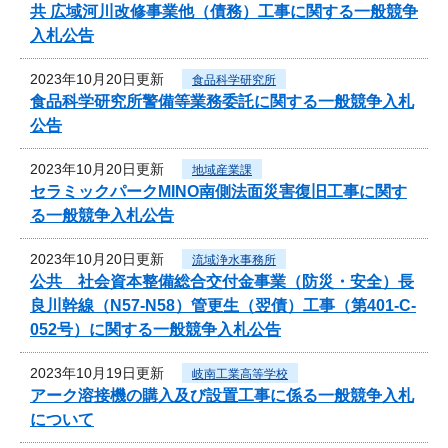
共 広域河川改修事業他（債務）工事に関する一般競争
入札公告
2023年10月20日更新
食品科学研究所
食品科学研究所警備等業務委託に関する一般競争入札
公告
2023年10月20日更新
地域産業課
セラミックパークMINO南側法面災害復旧工事に関す
る一般競争入札公告
2023年10月20日更新
流域浄水事務所
公共 社会資本整備総合交付金事業（防災・安全）長
良川幹線（N57-N58）管更生（翌債）工事（第401-C-
052号）に関する一般競争入札公告
2023年10月19日更新
岐南工業高等学校
アーク溶接機の購入及び設置工事に係る一般競争入札
について