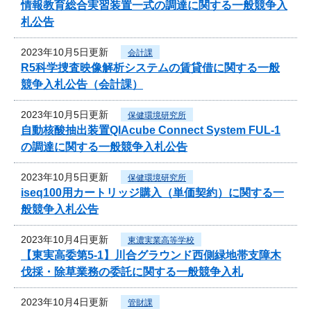
情報教育総合実習装置一式の調達に関する一般競争入
札公告
2023年10月5日更新
会計課
R5科学捜査映像解析システムの賃貸借に関する一般
競争入札公告（会計課）
2023年10月5日更新
保健環境研究所
自動核酸抽出装置QIAcube Connect System FUL-1
の調達に関する一般競争入札公告
2023年10月5日更新
保健環境研究所
iseq100用カートリッジ購入（単価契約）に関する一
般競争入札公告
2023年10月4日更新
東濃実業高等学校
【東実高委第5-1】川合グラウンド西側緑地帯支障木
伐採・除草業務の委託に関する一般競争入札
2023年10月4日更新
管財課