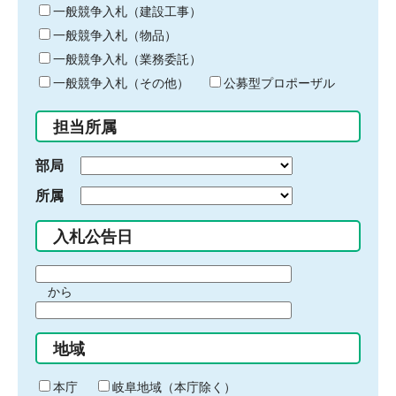
キ
一般競争入札（建設工事）
ー
一般競争入札（物品）
ワ
一般競争入札（業務委託）
ー
ド
一般競争入札（その他）
公募型プロポーザル
を
入
担当所属
力
部局
所属
入札公告日
期
から
間
期
の
間
始
地域
の
ま
終
り
わ
本庁
岐阜地域（本庁除く）