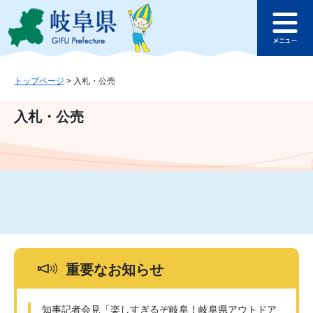
ペ
メ
このページの本文へ
ー
ニ
メ
ジ
ュ
ニ
の
ー
ュ
先
を
ー
頭
飛
トップページ
>
入札・公売
で
ば
す
し
入札・公売
。
て
本
文
へ
重要なお知らせ
知事記者会見「楽しすぎるぞ岐阜！岐阜県アウトドア