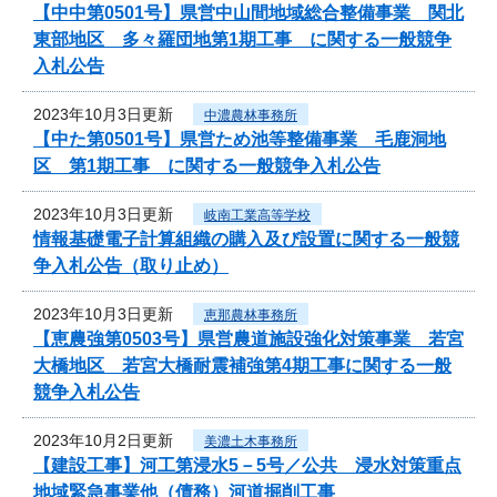
【中中第0501号】県営中山間地域総合整備事業 関北
東部地区 多々羅団地第1期工事 に関する一般競争
入札公告
2023年10月3日更新
中濃農林事務所
【中た第0501号】県営ため池等整備事業 毛鹿洞地
区 第1期工事 に関する一般競争入札公告
2023年10月3日更新
岐南工業高等学校
情報基礎電子計算組織の購入及び設置に関する一般競
争入札公告（取り止め）
2023年10月3日更新
恵那農林事務所
【恵農強第0503号】県営農道施設強化対策事業 若宮
大橋地区 若宮大橋耐震補強第4期工事に関する一般
競争入札公告
2023年10月2日更新
美濃土木事務所
【建設工事】河工第浸水5－5号／公共 浸水対策重点
地域緊急事業他（債務）河道掘削工事