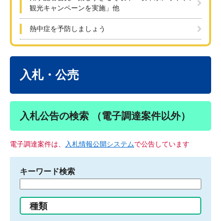
観光キャンペーンを実施」他
熱中症を予防しましょう
本
文
入札・公売
入札公告の検索 （電子調達案件以外）
電子調達案件は、
入札情報公開システム
で公告しています
キーワード検索
検
索
す
種類
る