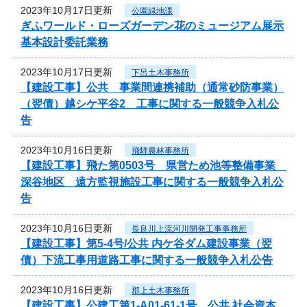
2023年10月17日更新
公園緑地課
ぎふワールド・ローズガーデン花のミュージアム展示
基本設計委託業務
2023年10月17日更新
下呂土木事務所
【建設工事】公共 事業間連携補助（通常砂防事業）
（翌債）越シケ平谷2 工事に関する一般競争入札公
告
2023年10月16日更新
飛騨農林事務所
【建設工事】飛た第0503号 県営ため池等整備事業
深谷地区 遠方監視施設工事に関する一般競争入札公
告
2023年10月16日更新
長良川上流河川開発工事事務所
【建設工事】第5-4号/公共 内ケ谷ダム建設事業（翌
債）下流工事用道路工事に関する一般競争入札公告
2023年10月16日更新
郡上土木事務所
【建設工事】公建工第1-A01-61-1号 公共 社会資本