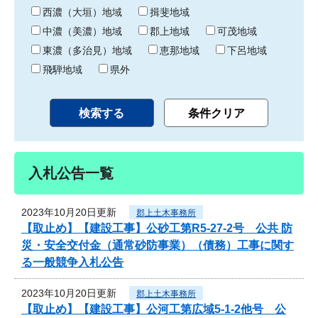
り
西濃（大垣）地域
揖斐地域
中濃（美濃）地域
郡上地域
可茂地域
東濃（多治見）地域
恵那地域
下呂地域
飛騨地域
県外
入札公告一覧
2023年10月20日更新
郡上土木事務所
【取止め】【建設工事】公砂工第R5-27-2号 公共 防
災・安全交付金（通常砂防事業）（債務）工事に関す
る一般競争入札公告
2023年10月20日更新
郡上土木事務所
【取止め】【建設工事】公河工第広域5-1-2他号 公