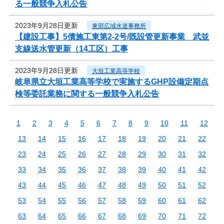
る一般競争入札公告
2023年9月28日更新
東部広域水道事務所
【建設工事】5債施工東第2-2号/既設管更新事業 武並
支線送水管更新（14工区）工事
2023年9月28日更新
大垣工業高等学校
岐阜県立大垣工業高等学校で実施するGHP設備定期点
検等委託業務に関する一般競争入札公告
1
2
3
4
5
6
7
8
9
10
11
12
13
14
15
16
17
18
19
20
21
22
23
24
25
26
27
28
29
30
31
32
33
34
35
36
37
38
39
40
41
42
43
44
45
46
47
48
49
50
51
52
53
54
55
56
57
58
59
60
61
62
63
64
65
66
67
68
69
70
71
72