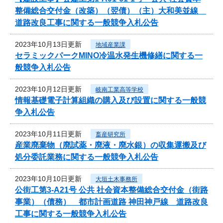
整備総合交付金（改築）（翌債）（主）大和美並線
道路改良工事に関する一般競争入札公告
2023年10月13日更新
地域産業課
セラミックパークMINO冷温水発生機修繕に関する一
般競争入札公告
2023年10月12日更新
岐南工業高等学校
情報基礎電子計算組織の購入及び設置に関する一般競
争入札公告
2023年10月11日更新
畜産研究所
産業廃棄物（廃試薬・廃液・廃水銀）の収集運搬及び
処分委託業務に関する一般競争入札公告
2023年10月10日更新
大垣土木事務所
公街工第3-A21号 公共 社会資本整備総合交付金（街路
事業）（債務） 都市計画道路 神田神戸線 道路改良
工事に関する一般競争入札公告