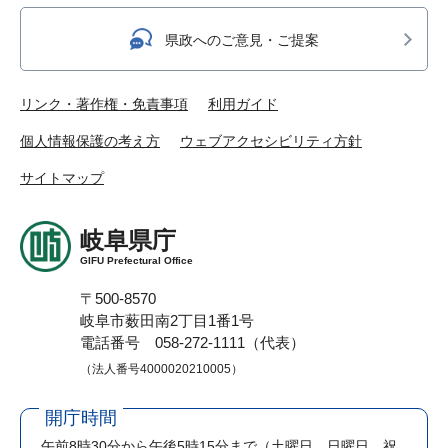
県政へのご意見・ご提案
リンク・著作権・免責事項
利用ガイド
個人情報保護の考え方
ウェブアクセシビリティ方針
サイトマップ
岐阜県庁
GIFU Prefectural Office
〒500-8570
岐阜市薮田南2丁目1番1号
電話番号 058-272-1111（代表）
（法人番号4000020210005）
開庁時間
午前8時30分から午後5時15分まで
（土曜日、日曜日、祝