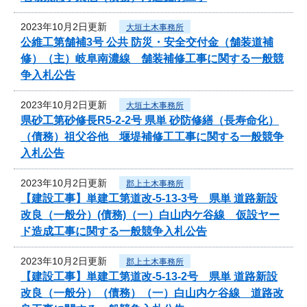
2023年10月2日更新
大垣土木事務所
公維工第舗補3号 公共 防災・安全交付金（舗装道補
修）（主）岐阜南濃線 舗装補修工事に関する一般競
争入札公告
2023年10月2日更新
大垣土木事務所
県砂工第砂修長R5-2-2号 県単 砂防修繕（長寿命化）
（債務）祖父谷他 堰堤補修工工事に関する一般競争
入札公告
2023年10月2日更新
郡上土木事務所
【建設工事】単建工第道改-5-13-3号 県単 道路新設
改良（一般分）(債務)（一）白山内ケ谷線 仮設ヤー
ド造成工事に関する一般競争入札公告
2023年10月2日更新
郡上土木事務所
【建設工事】単建工第道改-5-13-2号 県単 道路新設
改良（一般分）（債務）（一）白山内ケ谷線 道路改