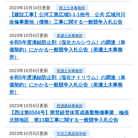
2023年10月10日更新
郡上土木事務所
【建設工事】公河工第広域5-1-1他号 公共 広域河川
改修事業他（債務）工事に関する一般競争入札公告
2023年10月6日更新
美濃土木事務所
令和5年度凍結防止剤（塩化カルシウム）の調達（単
価契約）にかかる一般競争入札公告（美濃土木事務
所）
2023年10月6日更新
美濃土木事務所
令和5年度凍結防止剤（塩化ナトリウム）の調達（単
価契約）にかかる一般競争入札公告（美濃土木事務
所）
2023年10月6日更新
西濃農林事務所
【西ほ第0504号】県営経営体育成基盤整備事業 楡俣
北部地区 第13期工事に関する一般競争入札公告
2023年10月5日更新
可児工業高等学校