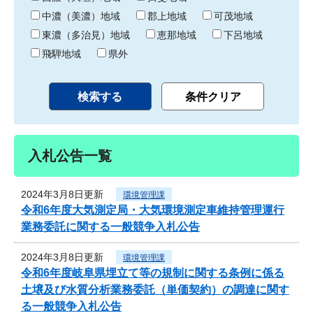
中濃（美濃）地域
郡上地域
可茂地域
東濃（多治見）地域
恵那地域
下呂地域
飛騨地域
県外
入札公告一覧
2024年3月8日更新
環境管理課
令和6年度大気測定局・大気環境測定車維持管理運行
業務委託に関する一般競争入札公告
2024年3月8日更新
環境管理課
令和6年度岐阜県埋立て等の規制に関する条例に係る
土壌及び水質分析業務委託（単価契約）の調達に関す
る一般競争入札公告