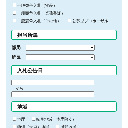
ー
一般競争入札（物品）
ワ
一般競争入札（業務委託）
ー
ド
一般競争入札（その他）
公募型プロポーザル
を
入
担当所属
力
部局
所属
入札公告日
期
から
間
期
の
間
始
地域
の
ま
終
り
わ
本庁
岐阜地域（本庁除く）
り
西濃（大垣）地域
揖斐地域