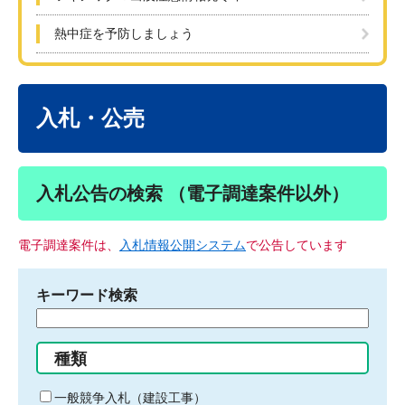
熱中症を予防しましょう
本
文
入札・公売
入札公告の検索 （電子調達案件以外）
電子調達案件は、
入札情報公開システム
で公告しています
キーワード検索
検
索
す
種類
る
キ
一般競争入札（建設工事）