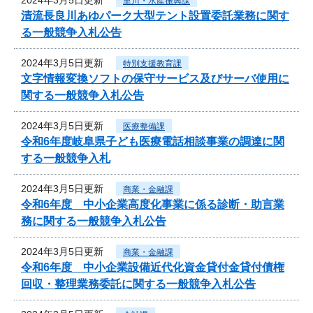
里川・水産振興課
清流長良川あゆパーク大型テント設置委託業務に関す
る一般競争入札公告
2024年3月5日更新
特別支援教育課
文字情報変換ソフトの保守サービス及びサーバ使用に
関する一般競争入札公告
2024年3月5日更新
医療整備課
令和6年度岐阜県子ども医療電話相談事業の調達に関
する一般競争入札
2024年3月5日更新
商業・金融課
令和6年度 中小企業高度化事業に係る診断・助言業
務に関する一般競争入札公告
2024年3月5日更新
商業・金融課
令和6年度 中小企業設備近代化資金貸付金貸付債権
回収・整理業務委託に関する一般競争入札公告