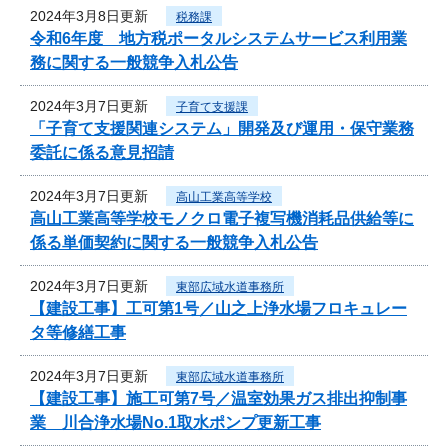
2024年3月8日更新
税務課
令和6年度 地方税ポータルシステムサービス利用業
務に関する一般競争入札公告
2024年3月7日更新
子育て支援課
「子育て支援関連システム」開発及び運用・保守業務
委託に係る意見招請
2024年3月7日更新
高山工業高等学校
高山工業高等学校モノクロ電子複写機消耗品供給等に
係る単価契約に関する一般競争入札公告
2024年3月7日更新
東部広域水道事務所
【建設工事】工可第1号／山之上浄水場フロキュレー
タ等修繕工事
2024年3月7日更新
東部広域水道事務所
【建設工事】施工可第7号／温室効果ガス排出抑制事
業 川合浄水場No.1取水ポンプ更新工事