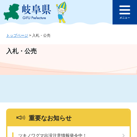
ペ
メ
このページの本文へ
ー
ニ
メ
ジ
ュ
ニ
の
ー
ュ
先
を
ー
頭
飛
トップページ
>
入札・公売
で
ば
す
し
入札・公売
。
て
本
文
へ
重要なお知らせ
ツキノワグマ出没注意情報発令中！