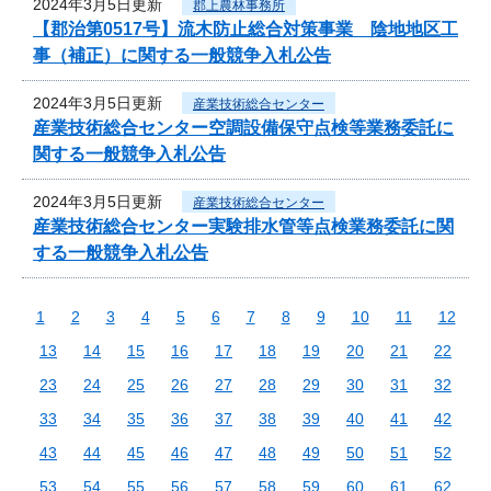
2024年3月5日更新
郡上農林事務所
【郡治第0517号】流木防止総合対策事業 陰地地区工
事（補正）に関する一般競争入札公告
2024年3月5日更新
産業技術総合センター
産業技術総合センター空調設備保守点検等業務委託に
関する一般競争入札公告
2024年3月5日更新
産業技術総合センター
産業技術総合センター実験排水管等点検業務委託に関
する一般競争入札公告
1
2
3
4
5
6
7
8
9
10
11
12
13
14
15
16
17
18
19
20
21
22
23
24
25
26
27
28
29
30
31
32
33
34
35
36
37
38
39
40
41
42
43
44
45
46
47
48
49
50
51
52
53
54
55
56
57
58
59
60
61
62