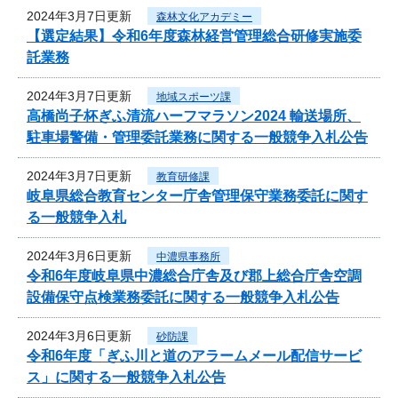
2024年3月7日更新
森林文化アカデミー
【選定結果】令和6年度森林経営管理総合研修実施委
託業務
2024年3月7日更新
地域スポーツ課
高橋尚子杯ぎふ清流ハーフマラソン2024 輸送場所、
駐車場警備・管理委託業務に関する一般競争入札公告
2024年3月7日更新
教育研修課
岐阜県総合教育センター庁舎管理保守業務委託に関す
る一般競争入札
2024年3月6日更新
中濃県事務所
令和6年度岐阜県中濃総合庁舎及び郡上総合庁舎空調
設備保守点検業務委託に関する一般競争入札公告
2024年3月6日更新
砂防課
令和6年度「ぎふ川と道のアラームメール配信サービ
ス」に関する一般競争入札公告