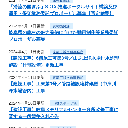
2024年4月12日更新
総合政策課
「清流の国ぎふ」SDGs推進ポータルサイト構築及び
運用・保守業務委託プロポーザル募集【選定結果】
2024年4月11日更新
農村振興課
岐阜県の農村の魅力発信に向けた動画制作等業務委託
プロポーザル募集
2024年4月11日更新
東部広域水道事務所
【建設工事】6債施工可第3号／山之上浄水場排水処理
施設（付帯設備）更新工事
2024年4月11日更新
東部広域水道事務所
【建設工事】工東第3号／管路施設維持修繕（中津川
浄水場管内）工事
2024年4月10日更新
地域スポーツ課
【建設工事】岐阜メモリアルセンター各所改修工事に
関する一般競争入札公告