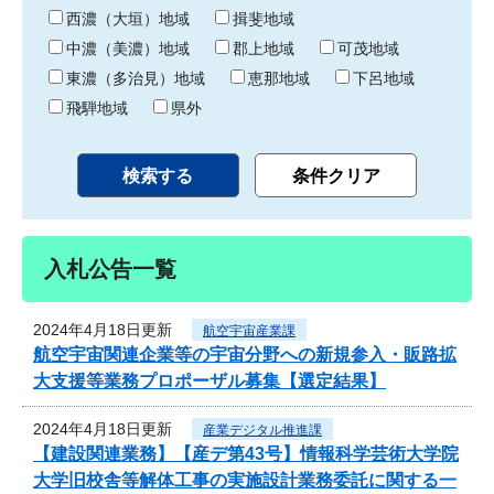
り
西濃（大垣）地域
揖斐地域
中濃（美濃）地域
郡上地域
可茂地域
東濃（多治見）地域
恵那地域
下呂地域
飛騨地域
県外
入札公告一覧
2024年4月18日更新
航空宇宙産業課
航空宇宙関連企業等の宇宙分野への新規参入・販路拡
大支援等業務プロポーザル募集【選定結果】
2024年4月18日更新
産業デジタル推進課
【建設関連業務】【産デ第43号】情報科学芸術大学院
大学旧校舎等解体工事の実施設計業務委託に関する一