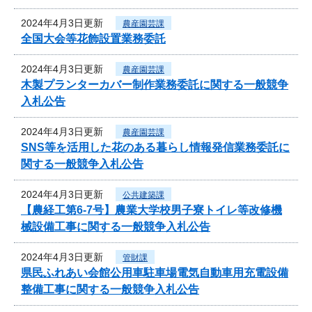
2024年4月3日更新
農産園芸課
全国大会等花飾設置業務委託
2024年4月3日更新
農産園芸課
木製プランターカバー制作業務委託に関する一般競争
入札公告
2024年4月3日更新
農産園芸課
SNS等を活用した花のある暮らし情報発信業務委託に
関する一般競争入札公告
2024年4月3日更新
公共建築課
【農経工第6-7号】農業大学校男子寮トイレ等改修機
械設備工事に関する一般競争入札公告
2024年4月3日更新
管財課
県民ふれあい会館公用車駐車場電気自動車用充電設備
整備工事に関する一般競争入札公告