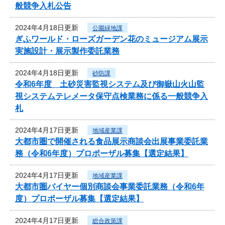
般競争入札公告
2024年4月18日更新
公園緑地課
ぎふワールド・ローズガーデン花のミュージアム展示
実施設計・展示製作委託業務
2024年4月18日更新
砂防課
令和6年度 土砂災害監視システム及び御嶽山火山監
視システムテレメータ保守点検業務に係る一般競争入
札
2024年4月17日更新
地域産業課
大都市圏で開催される食品展示商談会出展事業委託業
務（令和6年度）プロポーザル募集【選定結果】
2024年4月17日更新
地域産業課
大都市圏バイヤー個別商談会事業委託業務（令和6年
度）プロポーザル募集【選定結果】
2024年4月17日更新
総合政策課