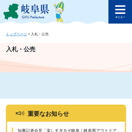
ペ
メ
このページの本文へ
ー
ニ
メ
ジ
ュ
ニ
の
ー
ュ
先
を
ー
頭
飛
トップページ
>
入札・公売
で
ば
す
し
入札・公売
。
て
本
文
へ
重要なお知らせ
知事記者会見「楽しすぎるぞ岐阜！岐阜県アウトドア