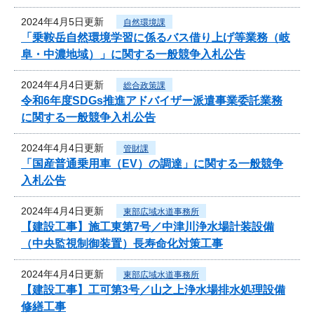
2024年4月5日更新
自然環境課
「乗鞍岳自然環境学習に係るバス借り上げ等業務（岐
阜・中濃地域）」に関する一般競争入札公告
2024年4月4日更新
総合政策課
令和6年度SDGs推進アドバイザー派遣事業委託業務
に関する一般競争入札公告
2024年4月4日更新
管財課
「国産普通乗用車（EV）の調達」に関する一般競争
入札公告
2024年4月4日更新
東部広域水道事務所
【建設工事】施工東第7号／中津川浄水場計装設備
（中央監視制御装置）長寿命化対策工事
2024年4月4日更新
東部広域水道事務所
【建設工事】工可第3号／山之上浄水場排水処理設備
修繕工事