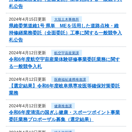
札公告
2024年4月15日更新
大垣土木事務所
県維委第道維1号 県単 MEを活用した道路点検・維
持修繕業務委託（全面委託）工事に関する一般競争入
札公告
2024年4月12日更新
航空宇宙産業課
令和6年度航空宇宙産業体験研修事業委託業務に関す
る一般競争入札
2024年4月12日更新
医療福祉連携推進課
【選定結果】令和6年度岐阜県専攻医等確保対策委託
業務
2024年4月12日更新
健康推進課
令和6年度清流の国ぎふ健康・スポーツポイント事業
委託業務プロポーザル募集（選定結果）