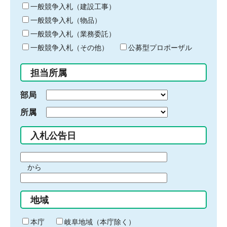
キ
一般競争入札（建設工事）
ー
一般競争入札（物品）
ワ
一般競争入札（業務委託）
ー
ド
一般競争入札（その他）
公募型プロポーザル
を
入
担当所属
力
部局
所属
入札公告日
期
から
間
期
の
間
始
地域
の
ま
終
り
わ
本庁
岐阜地域（本庁除く）