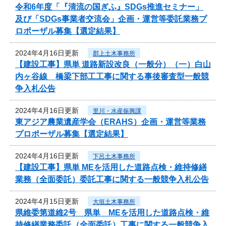
令和6年度「『清流の国ぎふ』SDGs推進セミナー」
及び「SDGs事業者交流会」企画・運営等委託業務プ
ロポーザル募集【選定結果】
2024年4月16日更新
郡上土木事務所
【建設工事】県単 道路新設改良（一般分）（一）白山
内ヶ谷線 橋梁下部工工事に関する事後審査型一般競
争入札公告
2024年4月16日更新
里川・水産振興課
東アジア農業遺産学会（ERAHS）企画・運営等業務
プロポーザル募集【選定結果】
2024年4月16日更新
下呂土木事務所
【建設工事】県単 MEを活用した道路点検・維持修繕
業務（全面委託）委託工事に関する一般競争入札公告
2024年4月15日更新
大垣土木事務所
県維委第道維2号 県単 MEを活用した道路点検・維
持修繕業務委託（全面委託）工事に関する一般競争入