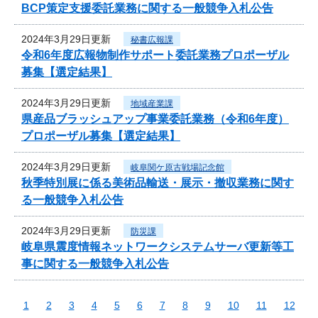
BCP策定支援委託業務に関する一般競争入札公告
2024年3月29日更新
秘書広報課
令和6年度広報物制作サポート委託業務プロポーザル
募集【選定結果】
2024年3月29日更新
地域産業課
県産品ブラッシュアップ事業委託業務（令和6年度）
プロポーザル募集【選定結果】
2024年3月29日更新
岐阜関ケ原古戦場記念館
秋季特別展に係る美術品輸送・展示・撤収業務に関す
る一般競争入札公告
2024年3月29日更新
防災課
岐阜県震度情報ネットワークシステムサーバ更新等工
事に関する一般競争入札公告
1
2
3
4
5
6
7
8
9
10
11
12