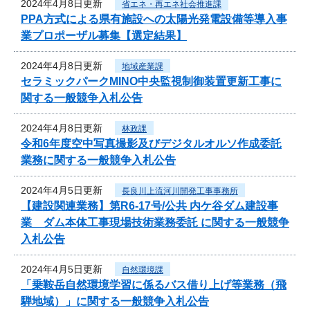
2024年4月8日更新
省エネ・再エネ社会推進課
PPA方式による県有施設への太陽光発電設備等導入事
業プロポーザル募集【選定結果】
2024年4月8日更新
地域産業課
セラミックパークMINO中央監視制御装置更新工事に
関する一般競争入札公告
2024年4月8日更新
林政課
令和6年度空中写真撮影及びデジタルオルソ作成委託
業務に関する一般競争入札公告
2024年4月5日更新
長良川上流河川開発工事事務所
【建設関連業務】第R6-17号/公共 内ケ谷ダム建設事
業 ダム本体工事現場技術業務委託 に関する一般競争
入札公告
2024年4月5日更新
自然環境課
「乗鞍岳自然環境学習に係るバス借り上げ等業務（飛
騨地域）」に関する一般競争入札公告