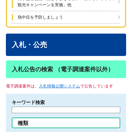
観光キャンペーンを実施」他
熱中症を予防しましょう
本
文
入札・公売
入札公告の検索 （電子調達案件以外）
電子調達案件は、
入札情報公開システム
で公告しています
キーワード検索
検
索
す
種類
る