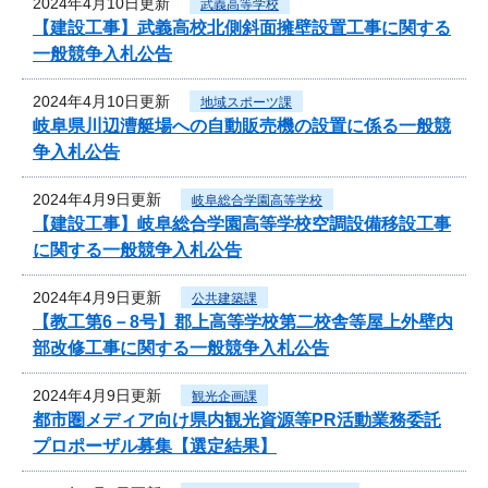
2024年4月10日更新
武義高等学校
【建設工事】武義高校北側斜面擁壁設置工事に関する
一般競争入札公告
2024年4月10日更新
地域スポーツ課
岐阜県川辺漕艇場への自動販売機の設置に係る一般競
争入札公告
2024年4月9日更新
岐阜総合学園高等学校
【建設工事】岐阜総合学園高等学校空調設備移設工事
に関する一般競争入札公告
2024年4月9日更新
公共建築課
【教工第6－8号】郡上高等学校第二校舎等屋上外壁内
部改修工事に関する一般競争入札公告
2024年4月9日更新
観光企画課
都市圏メディア向け県内観光資源等PR活動業務委託
プロポーザル募集【選定結果】