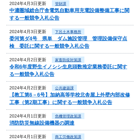
2024年4月3日更新
管財課
中濃圏域総合庁舎電気自動車用充電設備整備工事に関
する一般競争入札公告
2024年4月3日更新
下呂土木事務所
委河第ダ4号 県単 ダム施設管理 管理設備保守点
検 委託に関する一般競争入札公告
2024年4月2日更新
家畜防疫対策課
令和6年度野生イノシシ生息頭数推定業務委託に関す
る一般競争入札公告
2024年4月2日更新
公共建築課
【教工第6－6号】加納高等学校北舎屋上外壁内部改修
工事（第2期工事）に関する一般競争入札公告
2024年4月1日更新
危機管理政策課
消防防災無線設備機器の調達
2024年4月1日更新
商工労働政策課