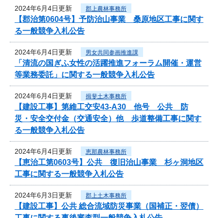
2024年6月4日更新
郡上農林事務所
【郡治第0604号】予防治山事業 桑原地区工事に関す
る一般競争入札公告
2024年6月4日更新
男女共同参画推進課
「清流の国ぎふ女性の活躍推進フォーラム開催・運営
等業務委託」に関する一般競争入札公告
2024年6月4日更新
揖斐土木事務所
【建設工事】第維工交安43-A30 他号 公共 防
災・安全交付金（交通安全）他 歩道整備工事に関す
る一般競争入札公告
2024年6月4日更新
恵那農林事務所
【恵治工第0603号】公共 復旧治山事業 杉ヶ洞地区
工事に関する一般競争入札公告
2024年6月3日更新
郡上土木事務所
【建設工事】公共 総合流域防災事業（国補正・翌債）
工事に関する事後審査型一般競争入札公告