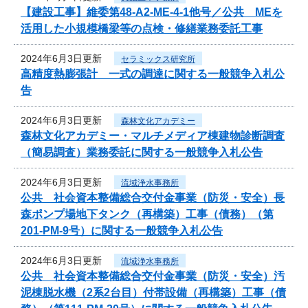
【建設工事】維委第48-A2-ME-4-1他号／公共 MEを
活用した小規模橋梁等の点検・修繕業務委託工事
2024年6月3日更新
セラミックス研究所
高精度熱膨張計 一式の調達に関する一般競争入札公
告
2024年6月3日更新
森林文化アカデミー
森林文化アカデミー・マルチメディア棟建物診断調査
（簡易調査）業務委託に関する一般競争入札公告
2024年6月3日更新
流域浄水事務所
公共 社会資本整備総合交付金事業（防災・安全）長
森ポンプ場地下タンク（再構築）工事（債務）（第
201-PM-9号）に関する一般競争入札公告
2024年6月3日更新
流域浄水事務所
公共 社会資本整備総合交付金事業（防災・安全）汚
泥棟脱水機（2系2台目）付帯設備（再構築）工事（債