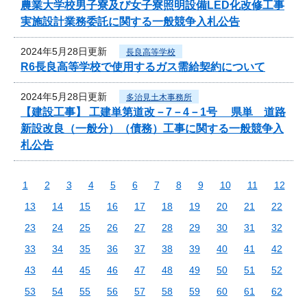
農業大学校男子寮及び女子寮照明設備LED化改修工事
実施設計業務委託に関する一般競争入札公告
2024年5月28日更新
長良高等学校
R6長良高等学校で使用するガス需給契約について
2024年5月28日更新
多治見土木事務所
【建設工事】 工建単第道改－7－4－1号 県単 道路
新設改良（一般分）（債務）工事に関する一般競争入
札公告
1
2
3
4
5
6
7
8
9
10
11
12
13
14
15
16
17
18
19
20
21
22
23
24
25
26
27
28
29
30
31
32
33
34
35
36
37
38
39
40
41
42
43
44
45
46
47
48
49
50
51
52
53
54
55
56
57
58
59
60
61
62