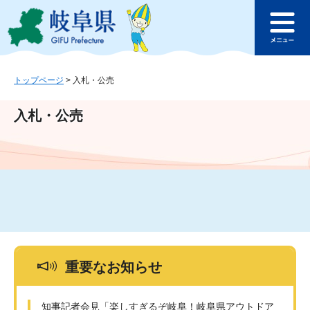
ペ
メ
このページの本文へ
ー
ニ
メ
ジ
ュ
ニ
の
ー
ュ
先
を
ー
頭
飛
トップページ
>
入札・公売
で
ば
す
し
入札・公売
。
て
本
文
へ
重要なお知らせ
知事記者会見「楽しすぎるぞ岐阜！岐阜県アウトドア