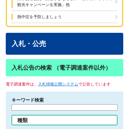
観光キャンペーンを実施」他
熱中症を予防しましょう
本
文
入札・公売
入札公告の検索 （電子調達案件以外）
電子調達案件は、
入札情報公開システム
で公告しています
キーワード検索
検
索
す
種類
る