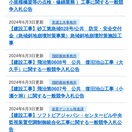
小規模橋梁等の点検・修繕業務 ）工事に関する一般競
争入札公告
2024年6月3日更新
美濃土木事務所
【建設工事】砂工第急傾028号/公共 防災・安全交付
金（急傾斜地崩壊対策事業）急傾斜地崩壊対策施設工
事
2024年6月3日更新
飛騨農林事務所
【建設工事】飛治第0608号 公共 復旧治山工事（大
久手）に関する一般競争入札公告
2024年6月3日更新
飛騨農林事務所
【建設工事】飛治第0607号 公共 復旧治山工事（小
瀬ケ洞）に関する一般競争入札公告
2024年6月3日更新
産業デジタル推進課
【建設工事】ソフトピアジャパン・センタービル中央
監視装置空調制御統合化工事に関する一般競争入札公
告