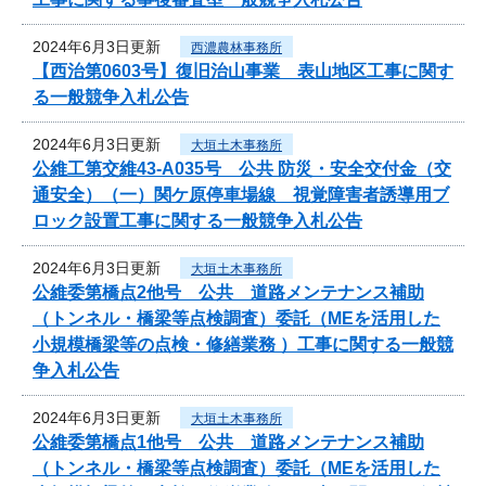
2024年6月3日更新
西濃農林事務所
【西治第0603号】復旧治山事業 表山地区工事に関す
る一般競争入札公告
2024年6月3日更新
大垣土木事務所
公維工第交維43-A035号 公共 防災・安全交付金（交
通安全）（一）関ケ原停車場線 視覚障害者誘導用ブ
ロック設置工事に関する一般競争入札公告
2024年6月3日更新
大垣土木事務所
公維委第橋点2他号 公共 道路メンテナンス補助
（トンネル・橋梁等点検調査）委託（MEを活用した
小規模橋梁等の点検・修繕業務 ）工事に関する一般競
争入札公告
2024年6月3日更新
大垣土木事務所
公維委第橋点1他号 公共 道路メンテナンス補助
（トンネル・橋梁等点検調査）委託（MEを活用した