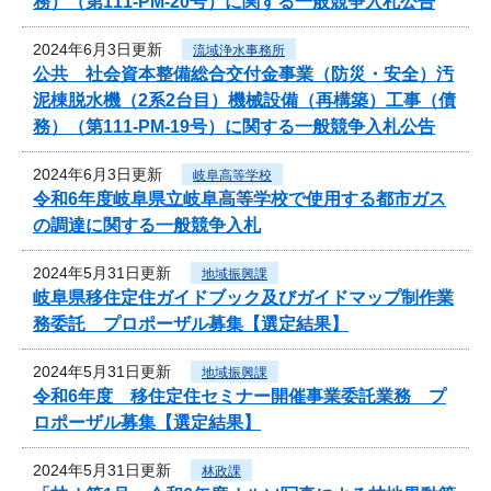
務）（第111-PM-20号）に関する一般競争入札公告
2024年6月3日更新
流域浄水事務所
公共 社会資本整備総合交付金事業（防災・安全）汚
泥棟脱水機（2系2台目）機械設備（再構築）工事（債
務）（第111-PM-19号）に関する一般競争入札公告
2024年6月3日更新
岐阜高等学校
令和6年度岐阜県立岐阜高等学校で使用する都市ガス
の調達に関する一般競争入札
2024年5月31日更新
地域振興課
岐阜県移住定住ガイドブック及びガイドマップ制作業
務委託 プロポーザル募集【選定結果】
2024年5月31日更新
地域振興課
令和6年度 移住定住セミナー開催事業委託業務 プ
ロポーザル募集【選定結果】
2024年5月31日更新
林政課