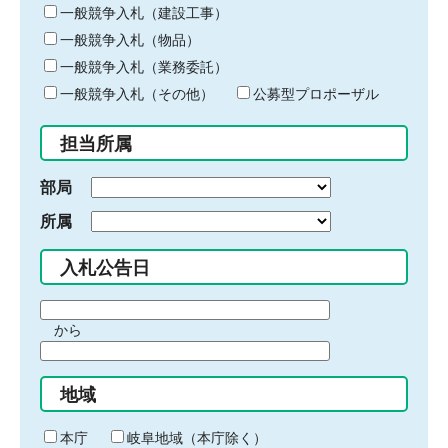
キ
一般競争入札（建設工事）
ー
一般競争入札（物品）
ワ
一般競争入札（業務委託）
ー
ド
一般競争入札（その他）
公募型プロポーザル
を
入
担当所属
力
部局
所属
入札公告日
期
から
間
期
の
間
始
地域
の
ま
終
り
わ
本庁
岐阜地域（本庁除く）