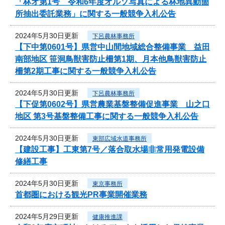
「林オ第1号 令和6年度オルソ写真による林地異動箇
所抽出委託業務」に関する一般競争入札公告
2024年5月30日更新
下呂農林事務所
【下中第0601号】県営中山間地域総合整備事業 益田
南部地区 笹洞鳥獣害防止柵第1期、月本他鳥獣害防止
柵第2期工事に関する一般競争入札公告
2024年5月30日更新
下呂農林事務所
【下促第0602号】県営農業基盤整備促進事業 山之口
地区 第3号基盤整備工事に関する一般競争入札公告
2024年5月30日更新
東部広域水道事務所
【建設工事】工東第7号／落合取水場非常用発電設備
修繕工事
2024年5月30日更新
東京事務所
首都圏における観光PR事業開催業務
2024年5月29日更新
健康推進課