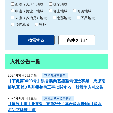
り
西濃（大垣）地域
揖斐地域
中濃（美濃）地域
郡上地域
可茂地域
東濃（多治見）地域
恵那地域
下呂地域
飛騨地域
県外
入札公告一覧
2024年6月6日更新
下呂農林事務所
【下促第0603号】県営農業基盤整備促進事業 馬瀬南
部地区 第3号基盤整備工事に関する一般競争入札公告
2024年6月6日更新
東部広域水道事務所
【建設工事】6債指工東第2号／落合取水場No.1取水
ポンプ修繕工事