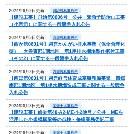
2024年6月3日更新
飛騨農林事務所
【建設工事】飛治第0606号 公共 緊急予防治山工事
（小言司）に関する一般競争入札公告
2024年6月3日更新
西濃農林事務所
【西か第0601号】県営かんがい排水事業（保全合理化
型） 大巻東部1期地区 第1用排水機場製作据付工事
（その2）に関する一般競争入札公告
2024年6月3日更新
西濃農林事務所
【西ほ第0601号】県営経営体育成基盤整備事業 四郷
南部1期地区 第1揚水機場造成工事に関する一般競争
入札公告
2024年6月3日更新
美濃土木事務所
【建設工事】維委第48-A2-ME-4-2他号／公共 MEを
活用した小規模橋梁等の点検・修繕業務委託工事
2024年6月3日更新
美濃土木事務所