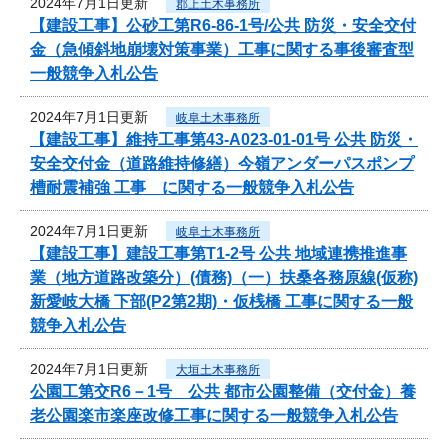
2024年7月1日更新
郡上土木事務所
【建設工事】公砂工第R6-86-1号/公共 防災・安全交付
金（急傾斜地崩壊対策事業）工事に関する事後審査型
一般競争入札公告
2024年7月1日更新
岐阜土木事務所
【建設工事】維持工事第43-A023-01-01号 公共 防災・
安全交付金（道路維持修繕）今嶺アンダーパスポンプ
槽耐震補強 工事 に関する一般競争入札公告
2024年7月1日更新
岐阜土木事務所
【建設工事】建設工事第T1-2号 公共 地域連携推進事
業（地方道路改築分）(債務)（一）扶桑各務原線(仮称)
新愛岐大橋 下部(P2第2期)・仮桟橋 工事に関する一般
競争入札公告
2024年7月1日更新
大垣土木事務所
公園工第交R6－1号 公共 都市公園整備（交付金）養
老公園楽市楽座改修工事に関する一般競争入札公告