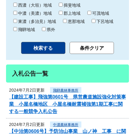
り
西濃（大垣）地域
揖斐地域
中濃（美濃）地域
郡上地域
可茂地域
東濃（多治見）地域
恵那地域
下呂地域
飛騨地域
県外
入札公告一覧
2024年7月2日更新
飛騨農林事務所
【建設工事】飛強第0601号 県営農道施設強化対策事
業 小屋名橋地区 小屋名橋耐震補強第1期工事に関
する一般競争入札公告
2024年7月2日更新
中濃農林事務所
【中治第0606号】予防治山事業 山ノ神 工事 に関