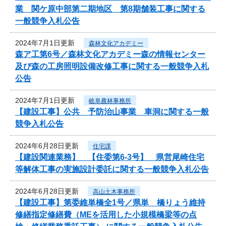
業 関ケ原中部第二期地区 第8期舗装工事に関する
一般競争入札公告
2024年7月1日更新
森林文化アカデミー
森ア工第6号／森林文化アカデミー森の情報センター
及び森の工房照明設備改修工事に関する一般競争入札
公告
2024年7月1日更新
岐阜農林事務所
【建設工事】公共 予防治山事業 車洞に関する一般
競争入札公告
2024年6月28日更新
住宅課
【建設関連業務】 【住委第6-3号】 県営尾崎住宅
等解体工事の実施設計委託に関する一般競争入札公告
2024年6月28日更新
高山土木事務所
【建設工事】第委維単橋全1号／県単 橋りょう維持
修繕指定修繕費（MEを活用した小規模橋梁等の点