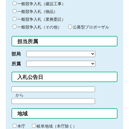
キ
一般競争入札（建設工事）
ー
一般競争入札（物品）
ワ
一般競争入札（業務委託）
ー
ド
一般競争入札（その他）
公募型プロポーザル
を
入
担当所属
力
部局
所属
入札公告日
期
から
間
期
の
間
始
地域
の
ま
終
り
わ
本庁
岐阜地域（本庁除く）