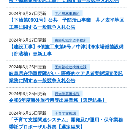
検・修繕業務委託工事） に関する一般競争入札公告
2024年6月27日更新
下呂農林事務所
【下治第0601号】公共 予防治山事業 井ノ表平地区
工事に関する一般競争入札公告
2024年6月27日更新
東部広域水道事務所
【建設工事】6債施工東第6号／中津川浄水場滅菌設備
（貯蔵槽）更新工事
2024年6月26日更新
医療福祉連携推進課
岐阜県在宅重度障がい・医療的ケア児者実態調査委託
業務に関する一般競争入札公告
2024年6月25日更新
観光誘客推進課
令和6年度海外旅行博等出展業務【選定結果】
2024年6月25日更新
子育て支援課
「子育て支援関連システム」開発及び運用・保守業務
委託プロポーザル募集【選定結果】