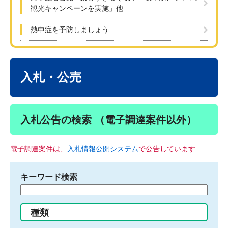
観光キャンペーンを実施」他
熱中症を予防しましょう
本
文
入札・公売
入札公告の検索 （電子調達案件以外）
電子調達案件は、
入札情報公開システム
で公告しています
キーワード検索
検
索
す
種類
る