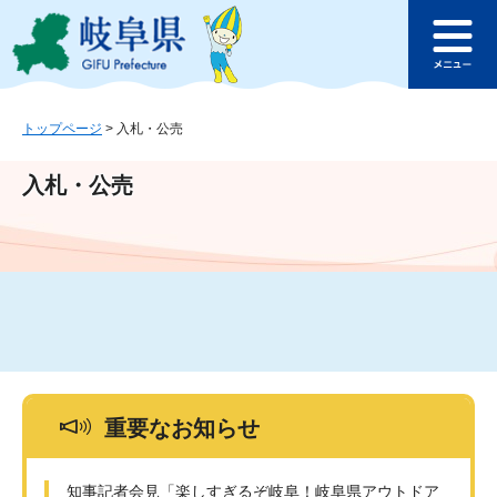
ペ
メ
このページの本文へ
ー
ニ
メ
ジ
ュ
ニ
の
ー
ュ
先
を
ー
頭
飛
トップページ
>
入札・公売
で
ば
す
し
入札・公売
。
て
本
文
へ
重要なお知らせ
知事記者会見「楽しすぎるぞ岐阜！岐阜県アウトドア