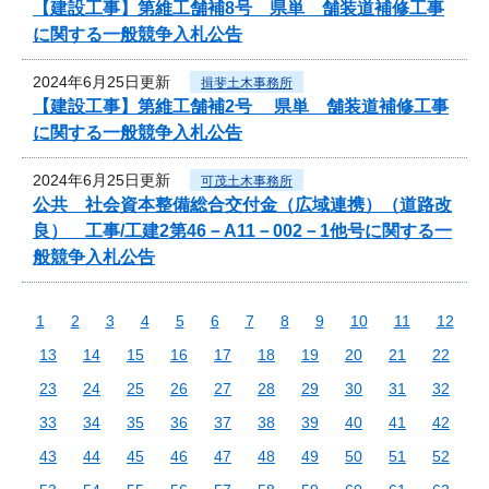
【建設工事】第維工舗補8号 県単 舗装道補修工事
に関する一般競争入札公告
2024年6月25日更新
揖斐土木事務所
【建設工事】第維工舗補2号 県単 舗装道補修工事
に関する一般競争入札公告
2024年6月25日更新
可茂土木事務所
公共 社会資本整備総合交付金（広域連携）（道路改
良） 工事/工建2第46－A11－002－1他号に関する一
般競争入札公告
1
2
3
4
5
6
7
8
9
10
11
12
13
14
15
16
17
18
19
20
21
22
23
24
25
26
27
28
29
30
31
32
33
34
35
36
37
38
39
40
41
42
43
44
45
46
47
48
49
50
51
52