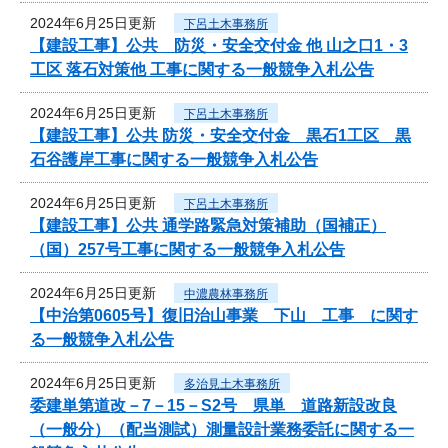
2024年6月25日更新
下呂土木事務所
【建設工事】公共 防災・安全交付金 他 山之口1・3
工区 落石対策他 工事に関する一般競争入札公告
2024年6月25日更新
下呂土木事務所
【建設工事】公共 防災・安全交付金 黒石1工区 黒
石谷護岸工事に関する一般競争入札公告
2024年6月25日更新
下呂土木事務所
【建設工事】公共 通学路緊急対策補助（国補正）
（国）257号工事に関する一般競争入札公告
2024年6月25日更新
中濃農林事務所
【中治第0605号】復旧治山事業 下山 工事 に関す
る一般競争入札公告
2024年6月25日更新
多治見土木事務所
委建単第道改－7－15－S2号 県単 道路新設改良
（一般分）（配当測試）測量設計業務委託に関する一