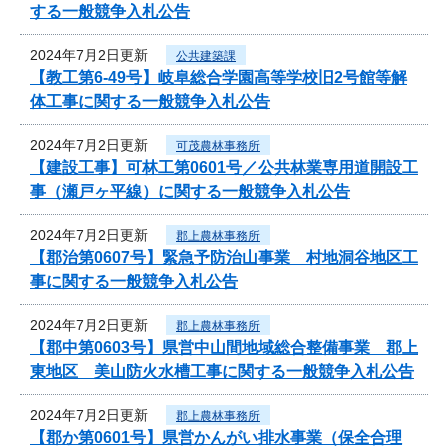
する一般競争入札公告
2024年7月2日更新
公共建築課
【教工第6-49号】岐阜総合学園高等学校旧2号館等解
体工事に関する一般競争入札公告
2024年7月2日更新
可茂農林事務所
【建設工事】可林工第0601号／公共林業専用道開設工
事（瀬戸ヶ平線）に関する一般競争入札公告
2024年7月2日更新
郡上農林事務所
【郡治第0607号】緊急予防治山事業 村地洞谷地区工
事に関する一般競争入札公告
2024年7月2日更新
郡上農林事務所
【郡中第0603号】県営中山間地域総合整備事業 郡上
東地区 美山防火水槽工事に関する一般競争入札公告
2024年7月2日更新
郡上農林事務所
【郡か第0601号】県営かんがい排水事業（保全合理