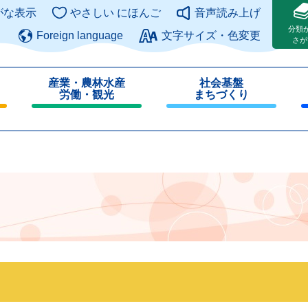
このページの本文へ
がな表示
やさしい にほんご
音声読み上げ
分類
Foreign language
文字サイズ・色変更
さが
産業・農林水産
社会基盤
労働・観光
まちづくり
閉
閉
じ
じ
る
る