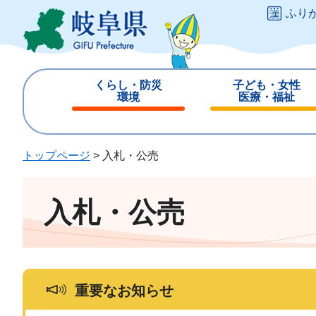
ペ
メ
ふり
ー
ニ
ジ
ュ
の
ー
先
を
くらし・防災
子ども・女性
頭
飛
環境
医療・福祉
で
ば
閉
閉
す
し
じ
じ
。
て
る
る
トップページ
>
入札・公売
本
文
へ
入札・公売
重要なお知らせ