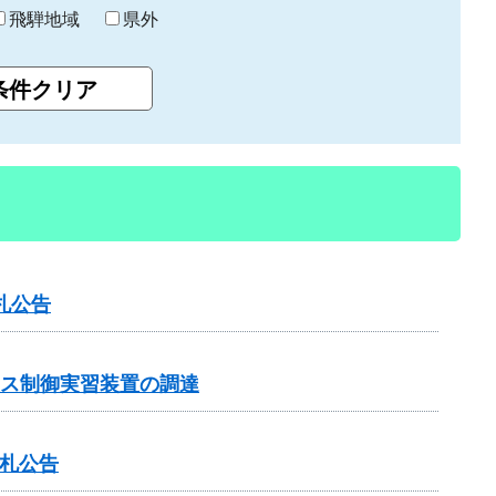
飛騨地域
県外
札公告
ンス制御実習装置の調達
入札公告