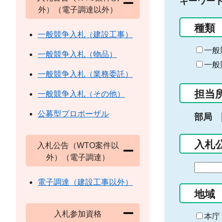
キーワー
外）（電子調達以外）
種類
一般競争入札（建設工事）
一般
一般競争入札（物品）
一般
一般競争入札（業務委託）
担当
一般競争入札（その他）
公募型プロポーザル
部局
入札
入札公告（WTO案件以
外）（電子調達）
期
間
電子調達（建設工事以外）
の
地域
始
入札参加資格
ま
本庁