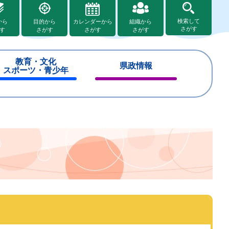
検索して
から
目的から
カレンダーから
組織から
さがす
す
さがす
さがす
さがす
教育・文化
県政情報
スポーツ・青少年
閉
閉
じ
じ
る
る