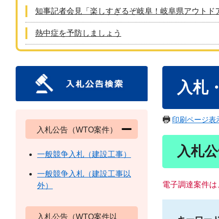
知事記者会見「楽しすぎるぞ岐阜！岐阜県アウトド
熱中症を予防しましょう
本
入札
文
印刷ページ表
入札公告（WTO案件）
入札公
一般競争入札（建設工事）
一般競争入札（建設工事以
電子調達案件は
外）
入札公告（WTO案件以