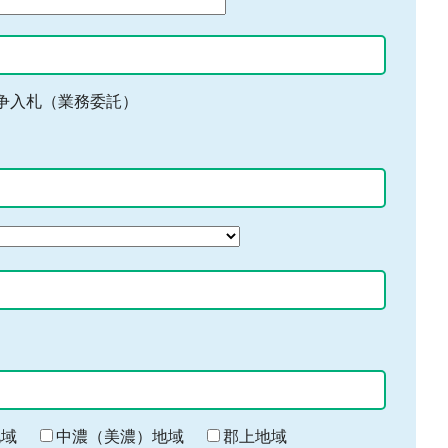
争入札（業務委託）
地域
中濃（美濃）地域
郡上地域