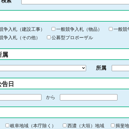
ド検索
検
索
す
る
キ
競争入札（建設工事）
一般競争入札（物品）
一般競
ー
競争入札（その他）
公募型プロポーザル
ワ
ー
所属
ド
を
所属
入
力
公告日
から
期
間
の
終
わ
岐阜地域（本庁除く）
西濃（大垣）地域
揖斐