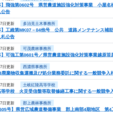
事】飛強第0602号 県営農道施設強化対策事業 小屋
札公告
27日更新
多治見土木事務所
事】工維第MK07－04他号 公共 道路メンテナンス
入札公告
27日更新
可茂農林事務所
事】可強工第0601号／県営農道施設強化対策事業越原笹
27日更新
西濃県事務所
CB廃棄物収集運搬及び処分業務委託に関する一般競争入
27日更新
土岐紅陵高等学校
高等学校 火災受信盤等取替修繕工事に関する一般競争
27日更新
郡上農林事務所
605号】県営広域農道整備事業 郡上南部4期地区 第