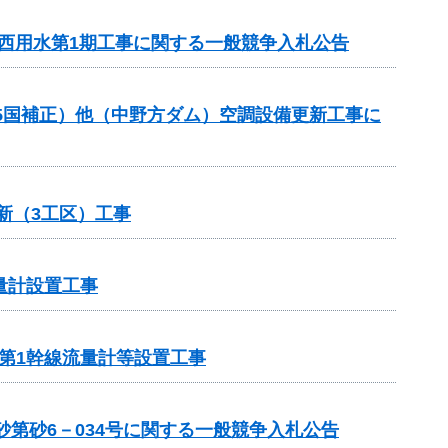
川西用水第1期工事に関する一般競争入札公告
R5国補正）他（中野方ダム）空調設備更新工事に
新（3工区）工事
量計設置工事
岸第1幹線流量計等設置工事
第砂6－034号に関する一般競争入札公告