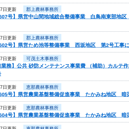
27日更新
郡上農林事務所
0607号】県営中山間地域総合整備事業 白鳥南東部地
27日更新
郡上農林事務所
602号】県営ため池等整備事業 西坂地区 第2号工事
27日更新
可茂土木事務所
業務】公共 砂防メンテナンス事業費 （補助）カルテ作
告
27日更新
恵那農林事務所
0605号】県営農業基盤整備促進事業 たかみね地区 暗
27日更新
恵那農林事務所
0604号】県営農業基盤整備促進事業 たかみね地区 暗
27日更新
恵那農林事務所