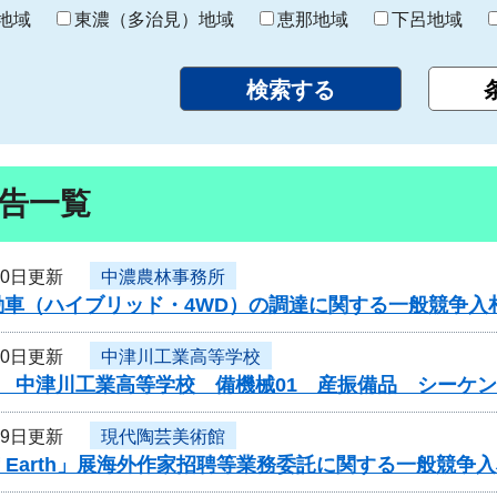
り
地域
東濃（多治見）地域
恵那地域
下呂地域
告一覧
30日更新
中濃農林事務所
動車（ハイブリッド・4WD）の調達に関する一般競争入
30日更新
中津川工業高等学校
度 中津川工業高等学校 備機械01 産振備品 シーケ
29日更新
現代陶芸美術館
 of Earth」展海外作家招聘等業務委託に関する一般競争