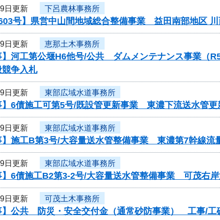
29日更新
下呂農林事務所
603号】県営中山間地域総合整備事業 益田南部地区 
29日更新
恵那土木事務所
事】河工第公堰H6他号/公共 ダムメンテナンス事業（
般競争入札
29日更新
東部広域水道事務所
】6債施工可第5号/既設管更新事業 東濃下流送水管更
29日更新
東部広域水道事務所
】施工B第3号/大容量送水管整備事業 東濃第7幹線流
29日更新
東部広域水道事務所
】6債施工B2第3-2号/大容量送水管整備事業 可茂右
29日更新
可茂土木事務所
】公共 防災・安全交付金（通常砂防事業） 工事/工砂