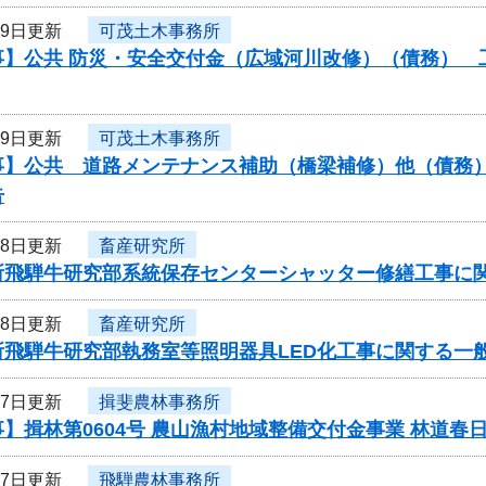
29日更新
可茂土木事務所
】公共 防災・安全交付金（広域河川改修）（債務） 工
29日更新
可茂土木事務所
】公共 道路メンテナンス補助（橋梁補修）他（債務） 
告
28日更新
畜産研究所
所飛騨牛研究部系統保存センターシャッター修繕工事に
28日更新
畜産研究所
所飛騨牛研究部執務室等照明器具LED化工事に関する一
27日更新
揖斐農林事務所
】揖林第0604号 農山漁村地域整備交付金事業 林道春
27日更新
飛騨農林事務所