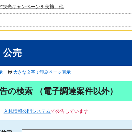
ア観光キャンペーンを実施」他
・公売
示
大きな文字で印刷ページ表示
告の検索 （電子調達案件以外）
、
入札情報公開システム
で公告しています