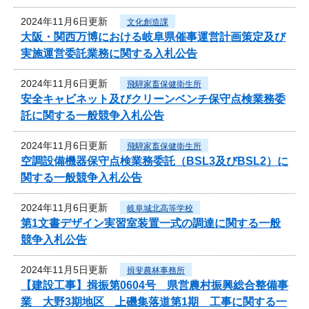
2024年11月6日更新
文化創造課
大阪・関西万博における岐阜県催事運営計画策定及び
実施運営委託業務に関する入札公告
2024年11月6日更新
飛騨家畜保健衛生所
安全キャビネット及びクリーンベンチ保守点検業務委
託に関する一般競争入札公告
2024年11月6日更新
飛騨家畜保健衛生所
空調設備機器保守点検業務委託（BSL3及びBSL2）に
関する一般競争入札公告
2024年11月6日更新
岐阜城北高等学校
第1文書デザイン実習室装置一式の調達に関する一般
競争入札公告
2024年11月5日更新
揖斐農林事務所
【建設工事】揖振第0604号 県営農村振興総合整備事
業 大野3期地区 上磯集落道第1期 工事に関する一