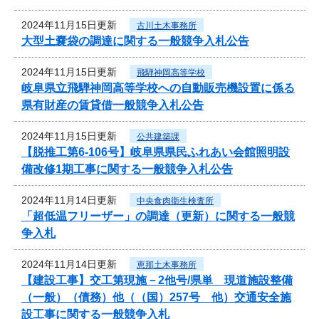
2024年11月15日更新
古川土木事務所
大型土嚢袋の調達に関する一般競争入札公告
2024年11月15日更新
飛騨神岡高等学校
岐阜県立飛騨神岡高等学校への自動販売機設置に係る
県有財産の賃貸借一般競争入札公告
2024年11月15日更新
公共建築課
【脱推工第6-106号】岐阜県県民ふれあい会館照明設
備改修1期工事に関する一般競争入札公告
2024年11月14日更新
中央食肉衛生検査所
「超低温フリーザー」の調達（更新）に関する一般競
争入札
2024年11月14日更新
恵那土木事務所
【建設工事】交工第現施－2他号/県単 現道施設整備
（一般）（債務）他（（国）257号 他）交通安全施
設工事に関する一般競争入札