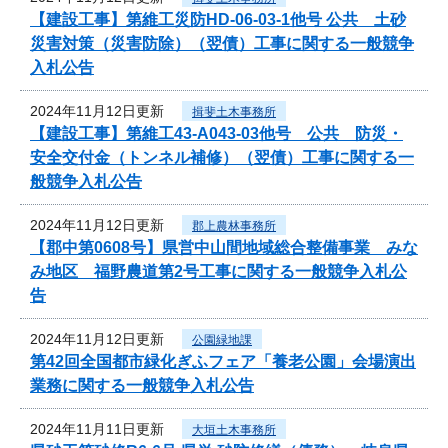
【建設工事】第維工災防HD-06-03-1他号 公共 土砂
災害対策（災害防除）（翌債）工事に関する一般競争
入札公告
2024年11月12日更新
揖斐土木事務所
【建設工事】第維工43-A043-03他号 公共 防災・
安全交付金（トンネル補修）（翌債）工事に関する一
般競争入札公告
2024年11月12日更新
郡上農林事務所
【郡中第0608号】県営中山間地域総合整備事業 みな
み地区 福野農道第2号工事に関する一般競争入札公
告
2024年11月12日更新
公園緑地課
第42回全国都市緑化ぎふフェア「養老公園」会場演出
業務に関する一般競争入札公告
2024年11月11日更新
大垣土木事務所