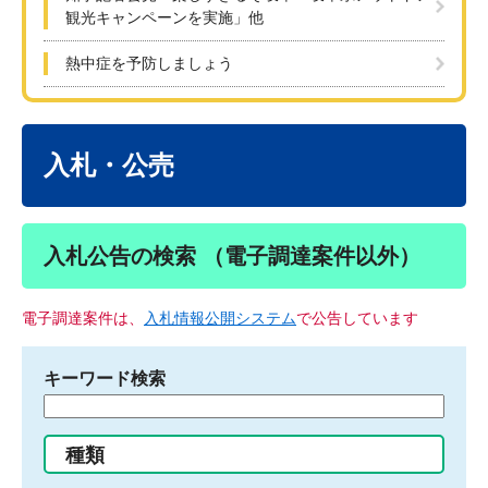
観光キャンペーンを実施」他
熱中症を予防しましょう
本
文
入札・公売
入札公告の検索 （電子調達案件以外）
電子調達案件は、
入札情報公開システム
で公告しています
キーワード検索
検
索
す
種類
る