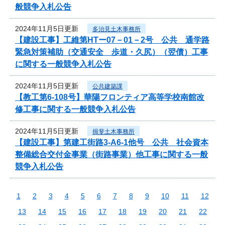
般競争入札公告
2024年11月5日更新
多治見土木事務所
【建設工事】工維第HTー07－01－2号 公共 通学路
緊急対策補助（交通安全 歩道・久尻）（翌債）工事
に関する一般競争入札公告
2024年11月5日更新
公共建築課
【教工第6-108号】華陽フロンティア高等学校南館改
修工事に関する一般競争入札公告
2024年11月5日更新
揖斐土木事務所
【建設工事】第建工街路3-A6-1他号 公共 社会資本
整備総合交付金事業（街路事業）他工事に関する一般
競争入札公告
1
2
3
4
5
6
7
8
9
10
11
12
13
14
15
16
17
18
19
20
21
22