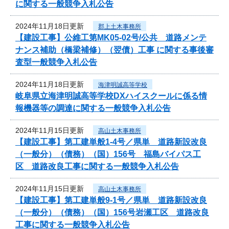
に関する一般競争入札公告
2024年11月18日更新
郡上土木事務所
【建設工事】公維工第MK05-02号/公共 道路メンテ
ナンス補助（橋梁補修）（翌債）工事 に関する事後審
査型一般競争入札公告
2024年11月18日更新
海津明誠高等学校
岐阜県立海津明誠高等学校DXハイスクールに係る情
報機器等の調達に関する一般競争入札公告
2024年11月15日更新
高山土木事務所
【建設工事】第工建単般1-4号／県単 道路新設改良
（一般分）（債務）（国）156号 福島バイパス工
区 道路改良工事に関する一般競争入札公告
2024年11月15日更新
高山土木事務所
【建設工事】第工建単般9-1号／県単 道路新設改良
（一般分）（債務）（国）156号岩瀬工区 道路改良
工事に関する一般競争入札公告