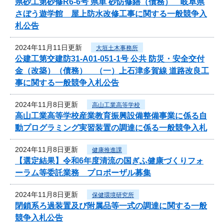
県砂工第砂修R6-6号 県単 砂防修繕（債務） 岐阜県
さぼう遊学館 屋上防水改修工事に関する一般競争入
札公告
2024年11月11日更新
大垣土木事務所
公建工第交建防31-A01-051-1号 公共 防災・安全交付
金（改築）（債務） （一）上石津多賀線 道路改良工
事に関する一般競争入札公告
2024年11月8日更新
高山工業高等学校
高山工業高等学校産業教育振興設備整備事業に係る自
動プログラミング実習装置の調達に係る一般競争入札
2024年11月8日更新
健康推進課
【選定結果】令和6年度清流の国ぎふ健康づくりフォ
ーラム等委託業務 プロポーザル募集
2024年11月8日更新
保健環境研究所
閉鎖系ろ過装置及び附属品等一式の調達に関する一般
競争入札公告