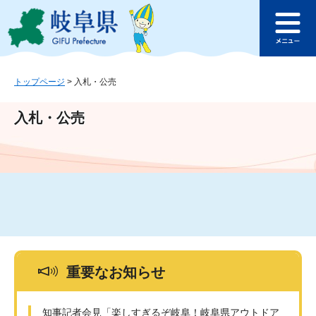
ペ
メ
このページの本文へ
ー
ニ
メ
ジ
ュ
ニ
の
ー
ュ
先
を
ー
頭
飛
トップページ
>
入札・公売
で
ば
す
し
入札・公売
。
て
本
文
へ
重要なお知らせ
知事記者会見「楽しすぎるぞ岐阜！岐阜県アウトドア