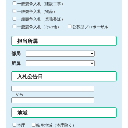
キ
一般競争入札（建設工事）
ー
一般競争入札（物品）
ワ
一般競争入札（業務委託）
ー
ド
一般競争入札（その他）
公募型プロポーザル
を
入
担当所属
力
部局
所属
入札公告日
期
から
間
期
の
間
始
地域
の
ま
終
り
わ
本庁
岐阜地域（本庁除く）