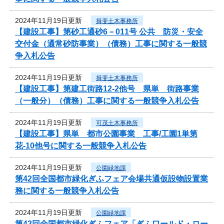
2024年11月19日更新
揖斐土木事務所
【建設工事】第砂工通砂6－011号 公共 防災・安全
交付金（通常砂防事業）（債務）工事に関する一般競
争入札公告
2024年11月19日更新
揖斐土木事務所
【建設工事】第建工街路12-2他号 県単 街路事業
（一般分）（債務）工事に関する一般競争入札公告
2024年11月19日更新
可茂土木事務所
【建設工事】県単 都市公園事業 工事/工園1単第
花-10他号に関する一般競争入札公告
2024年11月19日更新
公園緑地課
第42回全国都市緑化ぎふフェア会場共通仮設物設置業
務に関する一般競争入札公告
2024年11月19日更新
公園緑地課
第42回全国都市緑化ぎふフェア「ぎふワールド・ロー