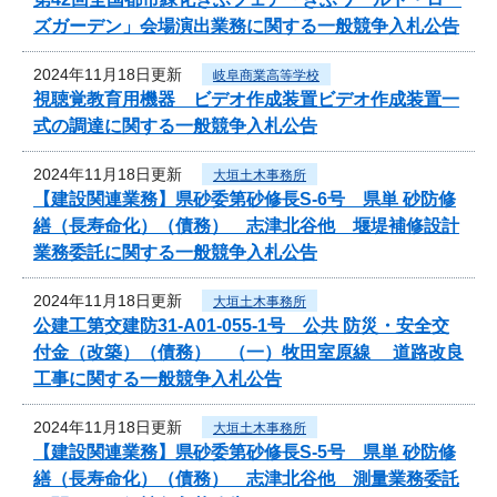
ズガーデン」会場演出業務に関する一般競争入札公告
2024年11月18日更新
岐阜商業高等学校
視聴覚教育用機器 ビデオ作成装置ビデオ作成装置一
式の調達に関する一般競争入札公告
2024年11月18日更新
大垣土木事務所
【建設関連業務】県砂委第砂修長S-6号 県単 砂防修
繕（長寿命化）（債務） 志津北谷他 堰堤補修設計
業務委託に関する一般競争入札公告
2024年11月18日更新
大垣土木事務所
公建工第交建防31-A01-055-1号 公共 防災・安全交
付金（改築）（債務） （一）牧田室原線 道路改良
工事に関する一般競争入札公告
2024年11月18日更新
大垣土木事務所
【建設関連業務】県砂委第砂修長S-5号 県単 砂防修
繕（長寿命化）（債務） 志津北谷他 測量業務委託