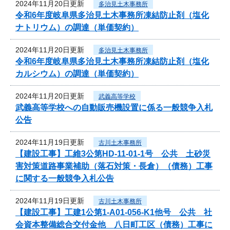
2024年11月20日更新
多治見土木事務所
令和6年度岐阜県多治見土木事務所凍結防止剤（塩化
ナトリウム）の調達（単価契約）
2024年11月20日更新
多治見土木事務所
令和6年度岐阜県多治見土木事務所凍結防止剤（塩化
カルシウム）の調達（単価契約）
2024年11月20日更新
武義高等学校
武義高等学校への自動販売機設置に係る一般競争入札
公告
2024年11月19日更新
古川土木事務所
【建設工事】工維3公第HD-11-01-1号 公共 土砂災
害対策道路事業補助（落石対策・長倉）（債務）工事
に関する一般競争入札公告
2024年11月19日更新
古川土木事務所
【建設工事】工建1公第1-A01-056-K1他号 公共 社
会資本整備総合交付金他 八日町工区（債務）工事に