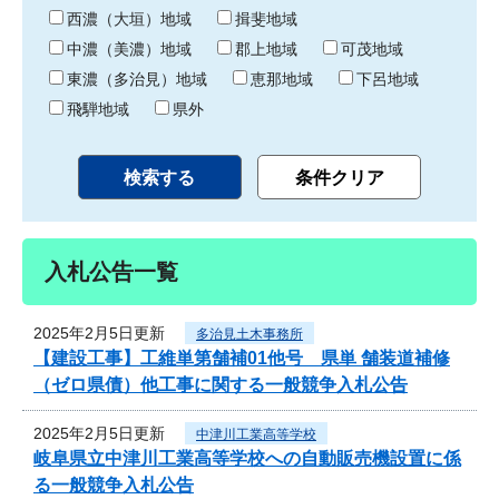
り
西濃（大垣）地域
揖斐地域
中濃（美濃）地域
郡上地域
可茂地域
東濃（多治見）地域
恵那地域
下呂地域
飛騨地域
県外
入札公告一覧
2025年2月5日更新
多治見土木事務所
【建設工事】工維単第舗補01他号 県単 舗装道補修
（ゼロ県債）他工事に関する一般競争入札公告
2025年2月5日更新
中津川工業高等学校
岐阜県立中津川工業高等学校への自動販売機設置に係
る一般競争入札公告