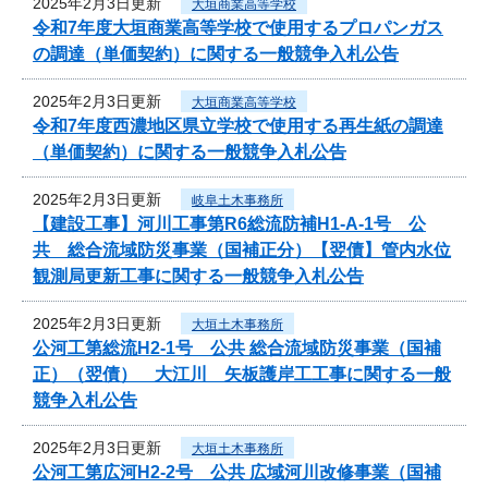
2025年2月3日更新
大垣商業高等学校
令和7年度大垣商業高等学校で使用するプロパンガス
の調達（単価契約）に関する一般競争入札公告
2025年2月3日更新
大垣商業高等学校
令和7年度西濃地区県立学校で使用する再生紙の調達
（単価契約）に関する一般競争入札公告
2025年2月3日更新
岐阜土木事務所
【建設工事】河川工事第R6総流防補H1-A-1号 公
共 総合流域防災事業（国補正分）【翌債】管内水位
観測局更新工事に関する一般競争入札公告
2025年2月3日更新
大垣土木事務所
公河工第総流H2-1号 公共 総合流域防災事業（国補
正）（翌債） 大江川 矢板護岸工工事に関する一般
競争入札公告
2025年2月3日更新
大垣土木事務所
公河工第広河H2-2号 公共 広域河川改修事業（国補