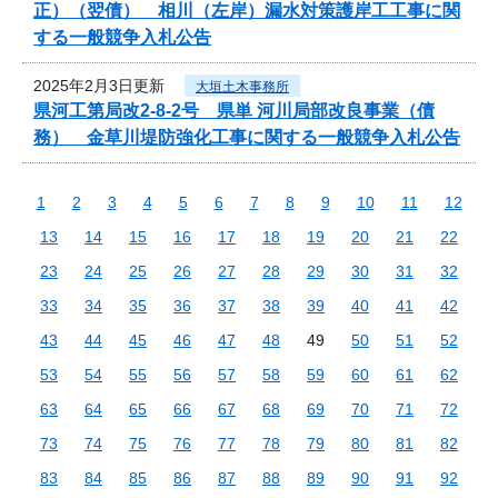
正）（翌債） 相川（左岸）漏水対策護岸工工事に関
する一般競争入札公告
2025年2月3日更新
大垣土木事務所
県河工第局改2-8-2号 県単 河川局部改良事業（債
務） 金草川堤防強化工事に関する一般競争入札公告
1
2
3
4
5
6
7
8
9
10
11
12
13
14
15
16
17
18
19
20
21
22
23
24
25
26
27
28
29
30
31
32
33
34
35
36
37
38
39
40
41
42
43
44
45
46
47
48
49
50
51
52
53
54
55
56
57
58
59
60
61
62
63
64
65
66
67
68
69
70
71
72
73
74
75
76
77
78
79
80
81
82
83
84
85
86
87
88
89
90
91
92