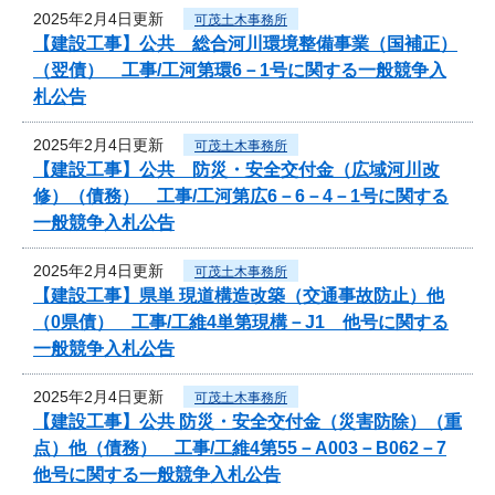
2025年2月4日更新
可茂土木事務所
【建設工事】公共 総合河川環境整備事業（国補正）
（翌債） 工事/工河第環6－1号に関する一般競争入
札公告
2025年2月4日更新
可茂土木事務所
【建設工事】公共 防災・安全交付金（広域河川改
修）（債務） 工事/工河第広6－6－4－1号に関する
一般競争入札公告
2025年2月4日更新
可茂土木事務所
【建設工事】県単 現道構造改築（交通事故防止）他
（0県債） 工事/工維4単第現構－J1 他号に関する
一般競争入札公告
2025年2月4日更新
可茂土木事務所
【建設工事】公共 防災・安全交付金（災害防除）（重
点）他（債務） 工事/工維4第55－A003－B062－7
他号に関する一般競争入札公告