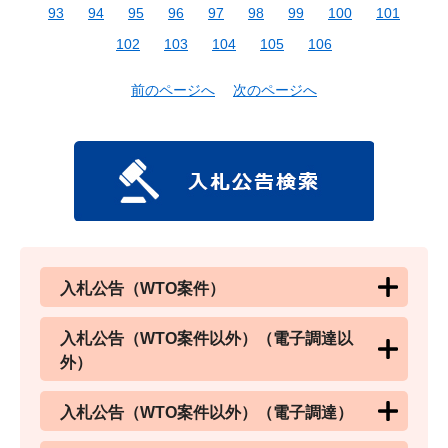
93
94
95
96
97
98
99
100
101
102
103
104
105
106
前のページへ
次のページへ
入札公告（WTO案件）
入札公告（WTO案件以外）（電子調達以
外）
入札公告（WTO案件以外）（電子調達）