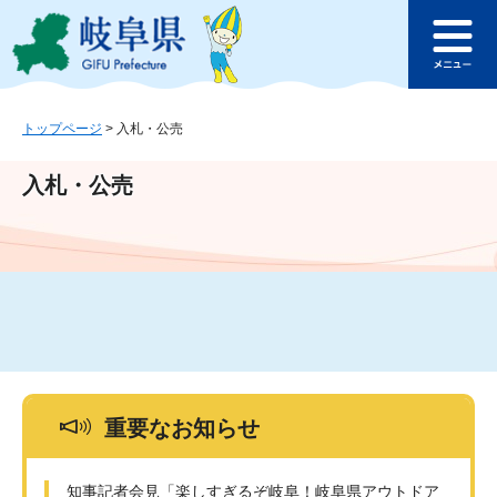
ペ
メ
このページの本文へ
ー
ニ
メ
ジ
ュ
ニ
の
ー
ュ
先
を
ー
頭
飛
トップページ
>
入札・公売
で
ば
す
し
入札・公売
。
て
本
文
へ
重要なお知らせ
知事記者会見「楽しすぎるぞ岐阜！岐阜県アウトドア