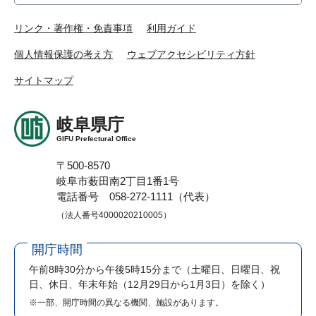
リンク・著作権・免責事項
利用ガイド
個人情報保護の考え方
ウェブアクセシビリティ方針
サイトマップ
岐阜県庁
GIFU Prefectural Office
〒500-8570
岐阜市薮田南2丁目1番1号
電話番号 058-272-1111（代表）
（法人番号4000020210005）
開庁時間
午前8時30分から午後5時15分まで
（土曜日、日曜日、祝
日、休日、年末年始（12月29日から1月3日）を除く）
※一部、開庁時間の異なる機関、施設があります。