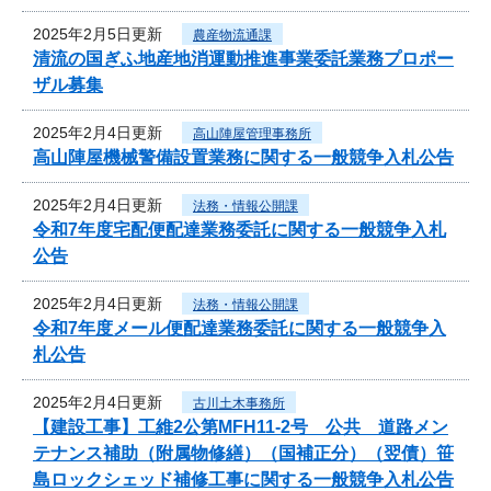
2025年2月5日更新
農産物流通課
清流の国ぎふ地産地消運動推進事業委託業務プロポー
ザル募集
2025年2月4日更新
高山陣屋管理事務所
高山陣屋機械警備設置業務に関する一般競争入札公告
2025年2月4日更新
法務・情報公開課
令和7年度宅配便配達業務委託に関する一般競争入札
公告
2025年2月4日更新
法務・情報公開課
令和7年度メール便配達業務委託に関する一般競争入
札公告
2025年2月4日更新
古川土木事務所
【建設工事】工維2公第MFH11-2号 公共 道路メン
テナンス補助（附属物修繕）（国補正分）（翌債）笹
島ロックシェッド補修工事に関する一般競争入札公告