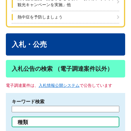
観光キャンペーンを実施」他
熱中症を予防しましょう
本
文
入札・公売
入札公告の検索 （電子調達案件以外）
電子調達案件は、
入札情報公開システム
で公告しています
キーワード検索
検
索
す
種類
る