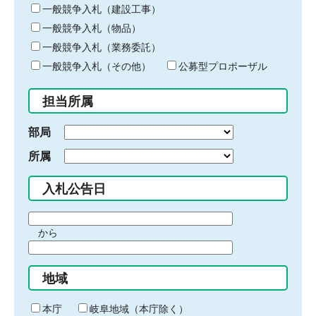
キ
一般競争入札（建設工事）
ー
一般競争入札（物品）
ワ
一般競争入札（業務委託）
ー
ド
一般競争入札（その他）
公募型プロポーザル
を
入
担当所属
力
部局
所属
入札公告日
期
から
間
期
の
間
始
地域
の
ま
終
り
わ
本庁
岐阜地域（本庁除く）