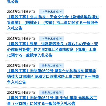
札公告
2025年2月4日更新
下呂土木事務所
【建設工事】公共 防災・安全交付金（急傾斜地崩壊対
策事業）（国補正）（翌債）沼工事に関する一般競争
入札公告
2025年2月4日更新
下呂土木事務所
【建設工事】県単 道路新設改良（暮らしの安全・安
心確保対策費）蛇之尾2期工区道路改良（債務）工事
に関する一般競争入札公告
2025年2月4日更新
揖斐農林事務所
【建設工事】揖防第0602号 県営ため池防災対策事業
徳積大口洞地区 徳積大口洞排水路工事に関する一般競
争入札公告
2025年2月4日更新
揖斐農林事務所
【建設工事】揖治第0621号 復旧治山事業 元地地区工
事（ゼロ国）に関する一般競争入札公告