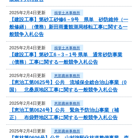
2025年2月4日更新
揖斐土木事務所
【建設工事】第砂工砂修6－9号 県単 砂防維持（一
般修繕）（債務）新田雨量観測局移転工事に関する一
般競争入札公告
2025年2月4日更新
揖斐土木事務所
【建設工事】第砂工6－3－1号 県単 通常砂防事業
（債務）工事に関する一般競争入札公告
2025年2月4日更新
恵那農林事務所
【恵治工第0625号】公共 流域保全総合治山事業（0
国） 北桑原地区工事に関する一般競争入札公告
2025年2月4日更新
恵那農林事務所
【恵治工第0624号】公共 緊急予防治山事業（補
正） 布袋野地区工事に関する一般競争入札公告
2025年2月4日更新
恵那農林事務所
【恵林第0606号】公共 山村強靭化林道整備事業 森